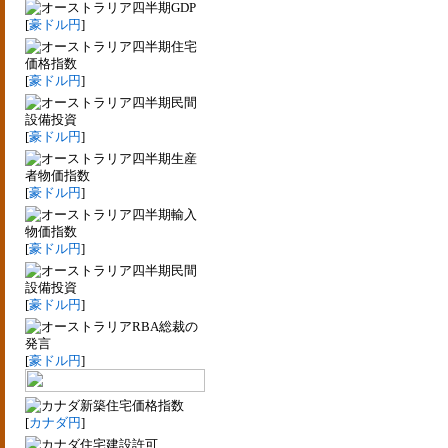
四半期GDP
[
豪ドル円
]
四半期住宅
価格指数
[
豪ドル円
]
四半期民間
設備投資
[
豪ドル円
]
四半期生産
者物価指数
[
豪ドル円
]
四半期輸入
物価指数
[
豪ドル円
]
四半期民間
設備投資
[
豪ドル円
]
RBA総裁の
発言
[
豪ドル円
]
新築住宅価格指数
[
カナダ円
]
住宅建設許可