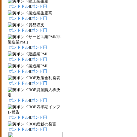
鉱工業生産
[
ポンドドル
][
ポンド円
]
製造業生産高
[
ポンドドル
][
ポンド円
]
貿易収支
[
ポンドドル
][
ポンド円
]
サービス業PMI(非
製造業PMI)
[
ポンドドル
][
ポンド円
]
建設業PMI
[
ポンドドル
][
ポンド円
]
製造業PMI
[
ポンドドル
][
ポンド円
]
BOE政策金利発表
[
ポンドドル
][
ポンド円
]
BOE資産購入枠決
定
[
ポンドドル
][
ポンド円
]
BOE四半期インフ
レ報告
[
ポンドドル
][
ポンド円
]
BOE総裁の発言
[
ポンドドル
][
ポンド円
]