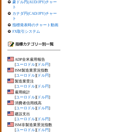
豪ドル円(AUD/JPY)チャー
ト
カナダ円(CAD/JPY)チャー
ト
指標発表時のチャート動画
FX取引システム
ADP全米雇用報告
[
ユーロドル
][
ドル円
]
ISM製造業景況指数
[
ユーロドル
][
ドル円
]
製造業受注
[
ユーロドル
][
ドル円
]
雇用統計
[
ユーロドル
][
ドル円
]
消費者信用残高
[
ユーロドル
][
ドル円
]
建設支出
[
ユーロドル
][
ドル円
]
ISM非製造業景況指数
[
ユーロドル
][
ドル円
]