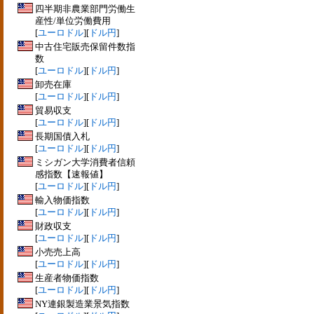
四半期非農業部門労働生
産性/単位労働費用
[
ユーロドル
][
ドル円
]
中古住宅販売保留件数指
数
[
ユーロドル
][
ドル円
]
卸売在庫
[
ユーロドル
][
ドル円
]
貿易収支
[
ユーロドル
][
ドル円
]
長期国債入札
[
ユーロドル
][
ドル円
]
ミシガン大学消費者信頼
感指数【速報値】
[
ユーロドル
][
ドル円
]
輸入物価指数
[
ユーロドル
][
ドル円
]
財政収支
[
ユーロドル
][
ドル円
]
小売売上高
[
ユーロドル
][
ドル円
]
生産者物価指数
[
ユーロドル
][
ドル円
]
NY連銀製造業景気指数