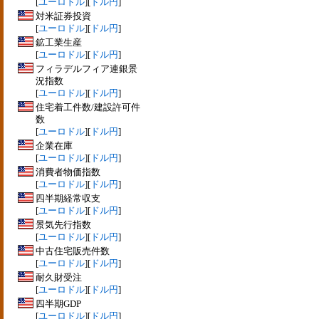
[
ユーロドル
][
ドル円
]
対米証券投資
[
ユーロドル
][
ドル円
]
鉱工業生産
[
ユーロドル
][
ドル円
]
フィラデルフィア連銀景
況指数
[
ユーロドル
][
ドル円
]
住宅着工件数/建設許可件
数
[
ユーロドル
][
ドル円
]
企業在庫
[
ユーロドル
][
ドル円
]
消費者物価指数
[
ユーロドル
][
ドル円
]
四半期経常収支
[
ユーロドル
][
ドル円
]
景気先行指数
[
ユーロドル
][
ドル円
]
中古住宅販売件数
[
ユーロドル
][
ドル円
]
耐久財受注
[
ユーロドル
][
ドル円
]
四半期GDP
[
ユーロドル
][
ドル円
]