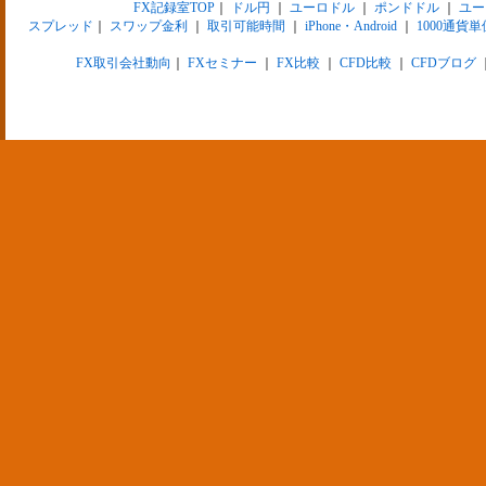
FX記録室TOP
｜
ドル円
｜
ユーロドル
｜
ポンドドル
｜
ユー
スプレッド
｜
スワップ金利
｜
取引可能時間
｜
iPhone・Android
｜
1000通貨単
FX取引会社動向
｜
FXセミナー
｜
FX比較
｜
CFD比較
｜
CFDブログ