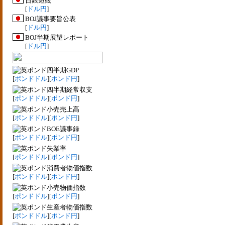
日銀短観
[
ドル円
]
BOJ議事要旨公表
[
ドル円
]
BOJ半期展望レポート
[
ドル円
]
四半期GDP
[
ポンドドル
][
ポンド円
]
四半期経常収支
[
ポンドドル
][
ポンド円
]
小売売上高
[
ポンドドル
][
ポンド円
]
BOE議事録
[
ポンドドル
][
ポンド円
]
失業率
[
ポンドドル
][
ポンド円
]
消費者物価指数
[
ポンドドル
][
ポンド円
]
小売物価指数
[
ポンドドル
][
ポンド円
]
生産者物価指数
[
ポンドドル
][
ポンド円
]