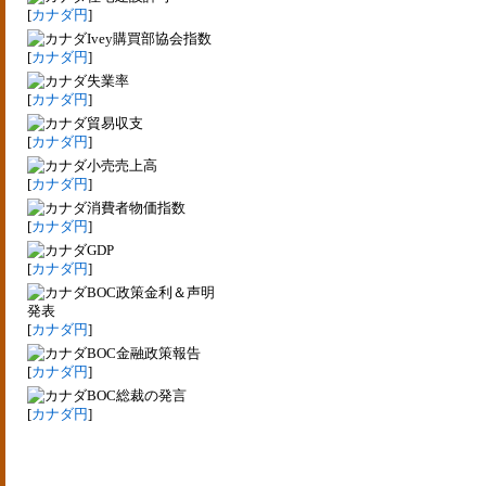
[
カナダ円
]
Ivey購買部協会指数
[
カナダ円
]
失業率
[
カナダ円
]
貿易収支
[
カナダ円
]
小売売上高
[
カナダ円
]
消費者物価指数
[
カナダ円
]
GDP
[
カナダ円
]
BOC政策金利＆声明
発表
[
カナダ円
]
BOC金融政策報告
[
カナダ円
]
BOC総裁の発言
[
カナダ円
]