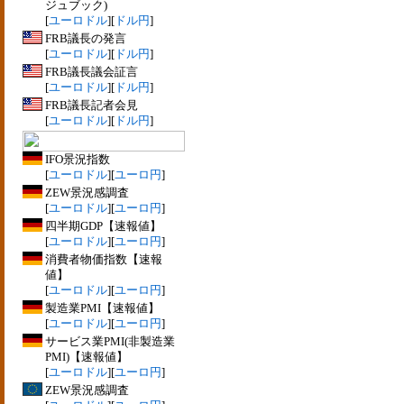
ジュブック)
[
ユーロドル
][
ドル円
]
FRB議長の発言
[
ユーロドル
][
ドル円
]
FRB議長議会証言
[
ユーロドル
][
ドル円
]
FRB議長記者会見
[
ユーロドル
][
ドル円
]
IFO景況指数
[
ユーロドル
][
ユーロ円
]
ZEW景況感調査
[
ユーロドル
][
ユーロ円
]
四半期GDP【速報値】
[
ユーロドル
][
ユーロ円
]
消費者物価指数【速報
値】
[
ユーロドル
][
ユーロ円
]
製造業PMI【速報値】
[
ユーロドル
][
ユーロ円
]
サービス業PMI(非製造業
PMI)【速報値】
[
ユーロドル
][
ユーロ円
]
ZEW景況感調査