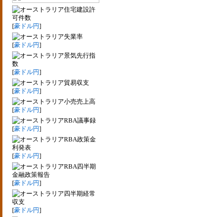
住宅建設許
可件数
[
豪ドル円
]
失業率
[
豪ドル円
]
景気先行指
数
[
豪ドル円
]
貿易収支
[
豪ドル円
]
小売売上高
[
豪ドル円
]
RBA議事録
[
豪ドル円
]
RBA政策金
利発表
[
豪ドル円
]
RBA四半期
金融政策報告
[
豪ドル円
]
四半期経常
収支
[
豪ドル円
]