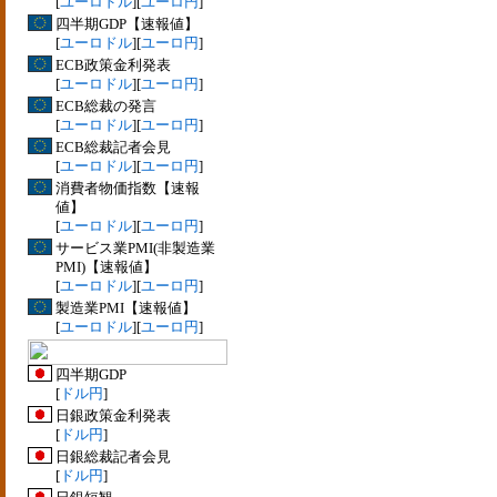
[
ユーロドル
][
ユーロ円
]
四半期GDP【速報値】
[
ユーロドル
][
ユーロ円
]
ECB政策金利発表
[
ユーロドル
][
ユーロ円
]
ECB総裁の発言
[
ユーロドル
][
ユーロ円
]
ECB総裁記者会見
[
ユーロドル
][
ユーロ円
]
消費者物価指数【速報
値】
[
ユーロドル
][
ユーロ円
]
サービス業PMI(非製造業
PMI)【速報値】
[
ユーロドル
][
ユーロ円
]
製造業PMI【速報値】
[
ユーロドル
][
ユーロ円
]
四半期GDP
[
ドル円
]
日銀政策金利発表
[
ドル円
]
日銀総裁記者会見
[
ドル円
]