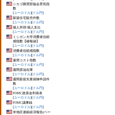
シカゴ購買部協会景気指
数
[
ユーロドル
][
ドル円
]
新築住宅販売件数
[
ユーロドル
][
ドル円
]
個人所得/個人支出
[
ユーロドル
][
ドル円
]
ミシガン大学消費者信頼
感指数【確報値】
[
ユーロドル
][
ドル円
]
消費者信頼感指数
[
ユーロドル
][
ドル円
]
雇用コスト指数
[
ユーロドル
][
ドル円
]
週間原油在庫
[
ユーロドル
][
ドル円
]
週間新規失業保険申請件
数
[
ユーロドル
][
ドル円
]
FOMC政策金利発表
[
ユーロドル
][
ドル円
]
FOMC議事録
[
ユーロドル
][
ドル円
]
米地区連銀経済報告(ベー