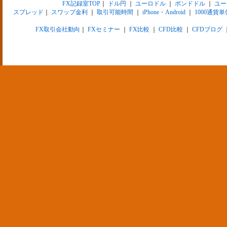
FX記録室TOP
｜
ドル円
｜
ユーロドル
｜
ポンドドル
｜
ユー
スプレッド
｜
スワップ金利
｜
取引可能時間
｜
iPhone・Android
｜
1000通貨単
FX取引会社動向
｜
FXセミナー
｜
FX比較
｜
CFD比較
｜
CFDブログ