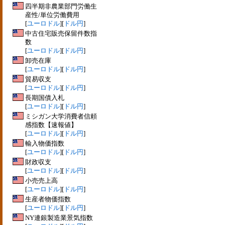
四半期非農業部門労働生
産性/単位労働費用
[
ユーロドル
][
ドル円
]
中古住宅販売保留件数指
数
[
ユーロドル
][
ドル円
]
卸売在庫
[
ユーロドル
][
ドル円
]
貿易収支
[
ユーロドル
][
ドル円
]
長期国債入札
[
ユーロドル
][
ドル円
]
ミシガン大学消費者信頼
感指数【速報値】
[
ユーロドル
][
ドル円
]
輸入物価指数
[
ユーロドル
][
ドル円
]
財政収支
[
ユーロドル
][
ドル円
]
小売売上高
[
ユーロドル
][
ドル円
]
生産者物価指数
[
ユーロドル
][
ドル円
]
NY連銀製造業景気指数