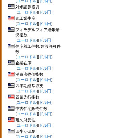
[
ユーロドル
][
ドル円
]
対米証券投資
[
ユーロドル
][
ドル円
]
鉱工業生産
[
ユーロドル
][
ドル円
]
フィラデルフィア連銀景
況指数
[
ユーロドル
][
ドル円
]
住宅着工件数/建設許可件
数
[
ユーロドル
][
ドル円
]
企業在庫
[
ユーロドル
][
ドル円
]
消費者物価指数
[
ユーロドル
][
ドル円
]
四半期経常収支
[
ユーロドル
][
ドル円
]
景気先行指数
[
ユーロドル
][
ドル円
]
中古住宅販売件数
[
ユーロドル
][
ドル円
]
耐久財受注
[
ユーロドル
][
ドル円
]
四半期GDP
[
ユーロドル
][
ドル円
]