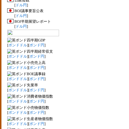
日銀短観
[
ドル円
]
BOJ議事要旨公表
[
ドル円
]
BOJ半期展望レポート
[
ドル円
]
四半期GDP
[
ポンドドル
][
ポンド円
]
四半期経常収支
[
ポンドドル
][
ポンド円
]
小売売上高
[
ポンドドル
][
ポンド円
]
BOE議事録
[
ポンドドル
][
ポンド円
]
失業率
[
ポンドドル
][
ポンド円
]
消費者物価指数
[
ポンドドル
][
ポンド円
]
小売物価指数
[
ポンドドル
][
ポンド円
]
生産者物価指数
[
ポンドドル
][
ポンド円
]