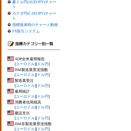
豪ドル円(AUD/JPY)チャー
ト
カナダ円(CAD/JPY)チャー
ト
指標発表時のチャート動画
FX取引システム
ADP全米雇用報告
[
ユーロドル
][
ドル円
]
ISM製造業景況指数
[
ユーロドル
][
ドル円
]
製造業受注
[
ユーロドル
][
ドル円
]
雇用統計
[
ユーロドル
][
ドル円
]
消費者信用残高
[
ユーロドル
][
ドル円
]
建設支出
[
ユーロドル
][
ドル円
]
ISM非製造業景況指数
[
ユーロドル
][
ドル円
]