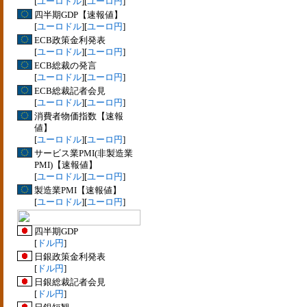
[
ユーロドル
][
ユーロ円
]
四半期GDP【速報値】
[
ユーロドル
][
ユーロ円
]
ECB政策金利発表
[
ユーロドル
][
ユーロ円
]
ECB総裁の発言
[
ユーロドル
][
ユーロ円
]
ECB総裁記者会見
[
ユーロドル
][
ユーロ円
]
消費者物価指数【速報
値】
[
ユーロドル
][
ユーロ円
]
サービス業PMI(非製造業
PMI)【速報値】
[
ユーロドル
][
ユーロ円
]
製造業PMI【速報値】
[
ユーロドル
][
ユーロ円
]
四半期GDP
[
ドル円
]
日銀政策金利発表
[
ドル円
]
日銀総裁記者会見
[
ドル円
]