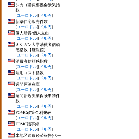
シカゴ購買部協会景気指
数
[
ユーロドル
][
ドル円
]
新築住宅販売件数
[
ユーロドル
][
ドル円
]
個人所得/個人支出
[
ユーロドル
][
ドル円
]
ミシガン大学消費者信頼
感指数【確報値】
[
ユーロドル
][
ドル円
]
消費者信頼感指数
[
ユーロドル
][
ドル円
]
雇用コスト指数
[
ユーロドル
][
ドル円
]
週間原油在庫
[
ユーロドル
][
ドル円
]
週間新規失業保険申請件
数
[
ユーロドル
][
ドル円
]
FOMC政策金利発表
[
ユーロドル
][
ドル円
]
FOMC議事録
[
ユーロドル
][
ドル円
]
米地区連銀経済報告(ベー