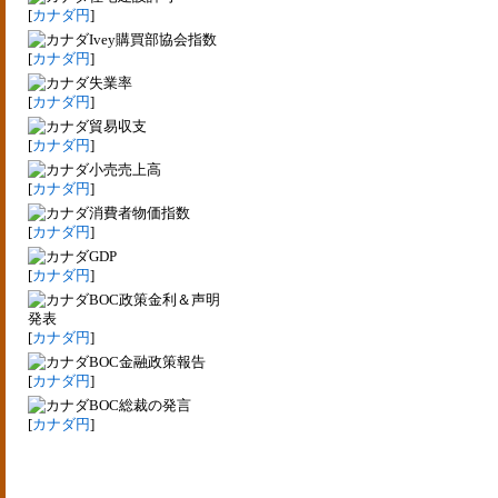
[
カナダ円
]
Ivey購買部協会指数
[
カナダ円
]
失業率
[
カナダ円
]
貿易収支
[
カナダ円
]
小売売上高
[
カナダ円
]
消費者物価指数
[
カナダ円
]
GDP
[
カナダ円
]
BOC政策金利＆声明
発表
[
カナダ円
]
BOC金融政策報告
[
カナダ円
]
BOC総裁の発言
[
カナダ円
]