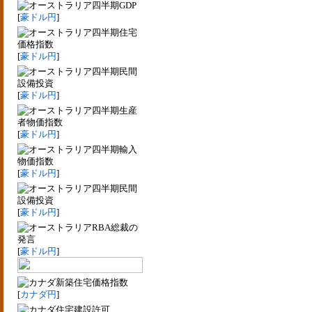
四半期GDP
[
豪ドル円
]
四半期住宅
価格指数
[
豪ドル円
]
四半期民間
設備投資
[
豪ドル円
]
四半期生産
者物価指数
[
豪ドル円
]
四半期輸入
物価指数
[
豪ドル円
]
四半期民間
設備投資
[
豪ドル円
]
RBA総裁の
発言
[
豪ドル円
]
新築住宅価格指数
[
カナダ円
]
住宅建設許可