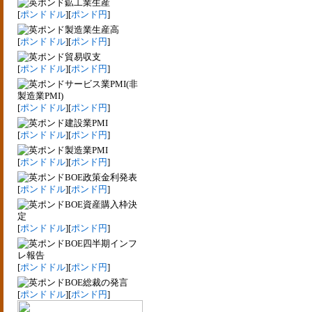
鉱工業生産
[
ポンドドル
][
ポンド円
]
製造業生産高
[
ポンドドル
][
ポンド円
]
貿易収支
[
ポンドドル
][
ポンド円
]
サービス業PMI(非
製造業PMI)
[
ポンドドル
][
ポンド円
]
建設業PMI
[
ポンドドル
][
ポンド円
]
製造業PMI
[
ポンドドル
][
ポンド円
]
BOE政策金利発表
[
ポンドドル
][
ポンド円
]
BOE資産購入枠決
定
[
ポンドドル
][
ポンド円
]
BOE四半期インフ
レ報告
[
ポンドドル
][
ポンド円
]
BOE総裁の発言
[
ポンドドル
][
ポンド円
]