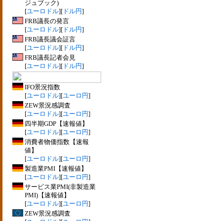
ジュブック)
[
ユーロドル
][
ドル円
]
FRB議長の発言
[
ユーロドル
][
ドル円
]
FRB議長議会証言
[
ユーロドル
][
ドル円
]
FRB議長記者会見
[
ユーロドル
][
ドル円
]
IFO景況指数
[
ユーロドル
][
ユーロ円
]
ZEW景況感調査
[
ユーロドル
][
ユーロ円
]
四半期GDP【速報値】
[
ユーロドル
][
ユーロ円
]
消費者物価指数【速報
値】
[
ユーロドル
][
ユーロ円
]
製造業PMI【速報値】
[
ユーロドル
][
ユーロ円
]
サービス業PMI(非製造業
PMI)【速報値】
[
ユーロドル
][
ユーロ円
]
ZEW景況感調査