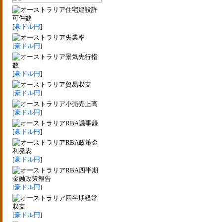
住宅建設許
可件数
[
豪ドル円
]
失業率
[
豪ドル円
]
景気先行指
数
[
豪ドル円
]
貿易収支
[
豪ドル円
]
小売売上高
[
豪ドル円
]
RBA議事録
[
豪ドル円
]
RBA政策金
利発表
[
豪ドル円
]
RBA四半期
金融政策報告
[
豪ドル円
]
四半期経常
収支
[
豪ドル円
]