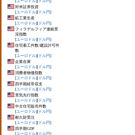
[
ユーロドル
][
ドル円
]
対米証券投資
[
ユーロドル
][
ドル円
]
鉱工業生産
[
ユーロドル
][
ドル円
]
フィラデルフィア連銀景
況指数
[
ユーロドル
][
ドル円
]
住宅着工件数/建設許可件
数
[
ユーロドル
][
ドル円
]
企業在庫
[
ユーロドル
][
ドル円
]
消費者物価指数
[
ユーロドル
][
ドル円
]
四半期経常収支
[
ユーロドル
][
ドル円
]
景気先行指数
[
ユーロドル
][
ドル円
]
中古住宅販売件数
[
ユーロドル
][
ドル円
]
耐久財受注
[
ユーロドル
][
ドル円
]
四半期GDP
[
ユーロドル
][
ドル円
]