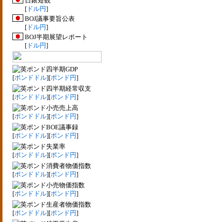
日銀短観
[
ドル円
]
BOJ議事要旨公表
[
ドル円
]
BOJ半期展望レポート
[
ドル円
]
四半期GDP
[
ポンドドル
][
ポンド円
]
四半期経常収支
[
ポンドドル
][
ポンド円
]
小売売上高
[
ポンドドル
][
ポンド円
]
BOE議事録
[
ポンドドル
][
ポンド円
]
失業率
[
ポンドドル
][
ポンド円
]
消費者物価指数
[
ポンドドル
][
ポンド円
]
小売物価指数
[
ポンドドル
][
ポンド円
]
生産者物価指数
[
ポンドドル
][
ポンド円
]