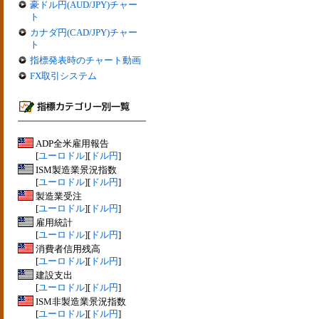
豪ドル円(AUD/JPY)チャー
ト
カナダ円(CAD/JPY)チャー
ト
指標発表時のチャート動画
FX取引システム
ADP全米雇用報告
[
ユーロドル
][
ドル円
]
ISM製造業景況指数
[
ユーロドル
][
ドル円
]
製造業受注
[
ユーロドル
][
ドル円
]
雇用統計
[
ユーロドル
][
ドル円
]
消費者信用残高
[
ユーロドル
][
ドル円
]
建設支出
[
ユーロドル
][
ドル円
]
ISM非製造業景況指数
[
ユーロドル
][
ドル円
]