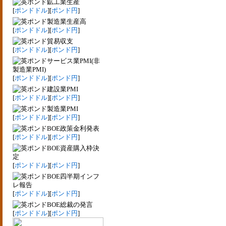
鉱工業生産
[
ポンドドル
][
ポンド円
]
製造業生産高
[
ポンドドル
][
ポンド円
]
貿易収支
[
ポンドドル
][
ポンド円
]
サービス業PMI(非
製造業PMI)
[
ポンドドル
][
ポンド円
]
建設業PMI
[
ポンドドル
][
ポンド円
]
製造業PMI
[
ポンドドル
][
ポンド円
]
BOE政策金利発表
[
ポンドドル
][
ポンド円
]
BOE資産購入枠決
定
[
ポンドドル
][
ポンド円
]
BOE四半期インフ
レ報告
[
ポンドドル
][
ポンド円
]
BOE総裁の発言
[
ポンドドル
][
ポンド円
]