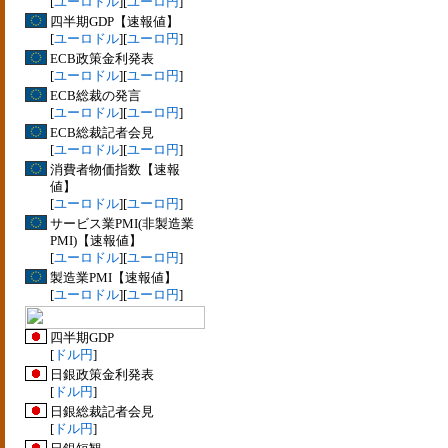
[
ユーロドル
][
ユーロ円
]
四半期GDP【速報値】
[
ユーロドル
][
ユーロ円
]
ECB政策金利発表
[
ユーロドル
][
ユーロ円
]
ECB総裁の発言
[
ユーロドル
][
ユーロ円
]
ECB総裁記者会見
[
ユーロドル
][
ユーロ円
]
消費者物価指数【速報
値】
[
ユーロドル
][
ユーロ円
]
サービス業PMI(非製造業
PMI)【速報値】
[
ユーロドル
][
ユーロ円
]
製造業PMI【速報値】
[
ユーロドル
][
ユーロ円
]
四半期GDP
[
ドル円
]
日銀政策金利発表
[
ドル円
]
日銀総裁記者会見
[
ドル円
]