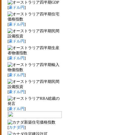
四半期GDP
[
豪ドル円
]
四半期住宅
価格指数
[
豪ドル円
]
四半期民間
設備投資
[
豪ドル円
]
四半期生産
者物価指数
[
豪ドル円
]
四半期輸入
物価指数
[
豪ドル円
]
四半期民間
設備投資
[
豪ドル円
]
RBA総裁の
発言
[
豪ドル円
]
新築住宅価格指数
[
カナダ円
]
住宅建設許可