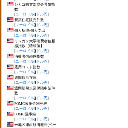
シカゴ購買部協会景気指
数
[
ユーロドル
][
ドル円
]
新築住宅販売件数
[
ユーロドル
][
ドル円
]
個人所得/個人支出
[
ユーロドル
][
ドル円
]
ミシガン大学消費者信頼
感指数【確報値】
[
ユーロドル
][
ドル円
]
消費者信頼感指数
[
ユーロドル
][
ドル円
]
雇用コスト指数
[
ユーロドル
][
ドル円
]
週間原油在庫
[
ユーロドル
][
ドル円
]
週間新規失業保険申請件
数
[
ユーロドル
][
ドル円
]
FOMC政策金利発表
[
ユーロドル
][
ドル円
]
FOMC議事録
[
ユーロドル
][
ドル円
]
米地区連銀経済報告(ベー