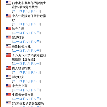
四半期非農業部門労働生
産性/単位労働費用
[
ユーロドル
][
ドル円
]
中古住宅販売保留件数指
数
[
ユーロドル
][
ドル円
]
卸売在庫
[
ユーロドル
][
ドル円
]
貿易収支
[
ユーロドル
][
ドル円
]
長期国債入札
[
ユーロドル
][
ドル円
]
ミシガン大学消費者信頼
感指数【速報値】
[
ユーロドル
][
ドル円
]
輸入物価指数
[
ユーロドル
][
ドル円
]
財政収支
[
ユーロドル
][
ドル円
]
小売売上高
[
ユーロドル
][
ドル円
]
生産者物価指数
[
ユーロドル
][
ドル円
]
NY連銀製造業景気指数