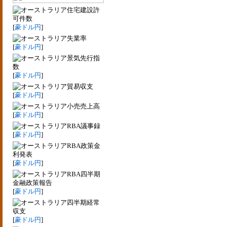
住宅建設許
可件数
[
豪ドル円
]
失業率
[
豪ドル円
]
景気先行指
数
[
豪ドル円
]
貿易収支
[
豪ドル円
]
小売売上高
[
豪ドル円
]
RBA議事録
[
豪ドル円
]
RBA政策金
利発表
[
豪ドル円
]
RBA四半期
金融政策報告
[
豪ドル円
]
四半期経常
収支
[
豪ドル円
]