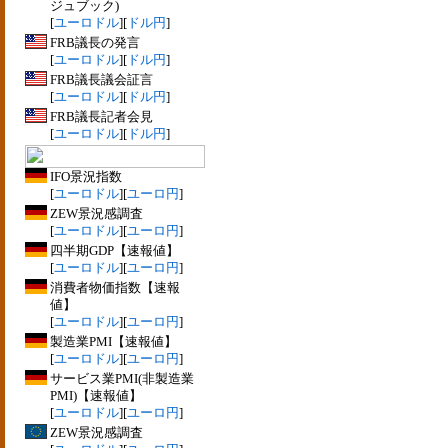
ジュブック)
[
ユーロドル
][
ドル円
]
FRB議長の発言
[
ユーロドル
][
ドル円
]
FRB議長議会証言
[
ユーロドル
][
ドル円
]
FRB議長記者会見
[
ユーロドル
][
ドル円
]
IFO景況指数
[
ユーロドル
][
ユーロ円
]
ZEW景況感調査
[
ユーロドル
][
ユーロ円
]
四半期GDP【速報値】
[
ユーロドル
][
ユーロ円
]
消費者物価指数【速報
値】
[
ユーロドル
][
ユーロ円
]
製造業PMI【速報値】
[
ユーロドル
][
ユーロ円
]
サービス業PMI(非製造業
PMI)【速報値】
[
ユーロドル
][
ユーロ円
]
ZEW景況感調査