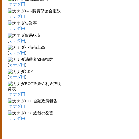
[
カナダ円
]
Ivey購買部協会指数
[
カナダ円
]
失業率
[
カナダ円
]
貿易収支
[
カナダ円
]
小売売上高
[
カナダ円
]
消費者物価指数
[
カナダ円
]
GDP
[
カナダ円
]
BOC政策金利＆声明
発表
[
カナダ円
]
BOC金融政策報告
[
カナダ円
]
BOC総裁の発言
[
カナダ円
]