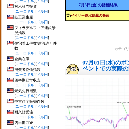
[
ユーロドル
][
ドル円
]
7月3日(金)の指標結果
対米証券投資
[
ユーロドル
][
ドル円
]
英)
ベイリーBOE総裁の発言
鉱工業生産
[
ユーロドル
][
ドル円
]
フィラデルフィア連銀景
況指数
[
ユーロドル
][
ドル円
]
住宅着工件数/建設許可件
数
カテゴ
[
ユーロドル
][
ドル円
]
企業在庫
07月01日(水)
[
ユーロドル
][
ドル円
]
ベントでの実際の変動
消費者物価指数
[
ユーロドル
][
ドル円
]
四半期経常収支
[
ユーロドル
][
ドル円
]
景気先行指数
[
ユーロドル
][
ドル円
]
中古住宅販売件数
[
ユーロドル
][
ドル円
]
耐久財受注
[
ユーロドル
][
ドル円
]
四半期GDP
[
ユーロドル
][
ドル円
]