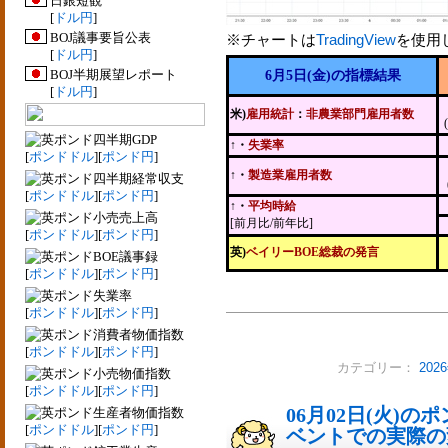
日銀短観
[
ドル円
]
BOJ議事要旨公表
※チャートは
TradingView
を使用
[
ドル円
]
BOJ半期展望レポート
6月5日(金)の指標結果
[
ドル円
]
米)
雇用統計
：
非農業部門雇用者数
四半期GDP
↑・
失業率
[
ポンドドル
][
ポンド円
]
↑・
製造業雇用者数
四半期経常収支
[
ポンドドル
][
ポンド円
]
↑・
平均時給
小売売上高
[前月比/前年比]
[
ポンドドル
][
ポンド円
]
英)
ベイリーBOE総裁の発言
BOE議事録
[
ポンドドル
][
ポンド円
]
失業率
[
ポンドドル
][
ポンド円
]
消費者物価指数
[
ポンドドル
][
ポンド円
]
カテゴリー：
20
小売物価指数
[
ポンドドル
][
ポンド円
]
06月02日(火)
生産者物価指数
[
ポンドドル
][
ポンド円
]
ベントでの実際の変動