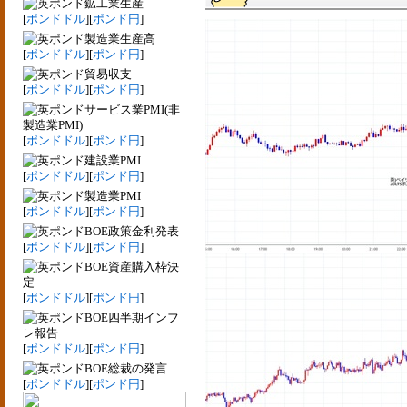
鉱工業生産
[
ポンドドル
][
ポンド円
]
製造業生産高
[
ポンドドル
][
ポンド円
]
貿易収支
[
ポンドドル
][
ポンド円
]
サービス業PMI(非
製造業PMI)
[
ポンドドル
][
ポンド円
]
建設業PMI
[
ポンドドル
][
ポンド円
]
製造業PMI
[
ポンドドル
][
ポンド円
]
BOE政策金利発表
[
ポンドドル
][
ポンド円
]
BOE資産購入枠決
定
[
ポンドドル
][
ポンド円
]
BOE四半期インフ
レ報告
[
ポンドドル
][
ポンド円
]
BOE総裁の発言
[
ポンドドル
][
ポンド円
]