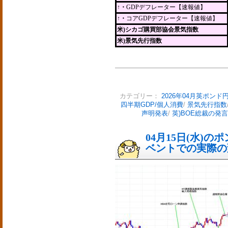
↑・
GDPデフレーター【速報値】
↑・
コアGDPデフレーター【速報値】
米)シカゴ購買部協会景気指数
米)景気先行指数
カテゴリー：
2026年04月英ポンド
四半期GDP/個人消費
/
景気先行指数
声明発表
/
英)BOE総裁の発言
04月15日(水)
ベントでの実際の変動