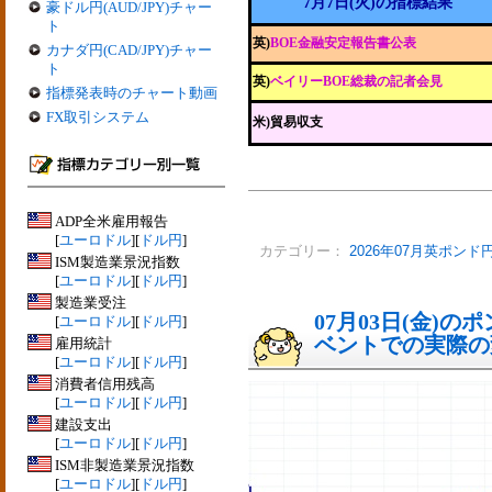
7月7日(火)の指標結果
豪ドル円(AUD/JPY)チャー
ト
英)
BOE金融安定報告書公表
カナダ円(CAD/JPY)チャー
ト
英)
ベイリーBOE総裁の記者会見
指標発表時のチャート動画
FX取引システム
米)貿易収支
ADP全米雇用報告
[
ユーロドル
][
ドル円
]
カテゴリー：
2026年07月英ポンド
ISM製造業景況指数
[
ユーロドル
][
ドル円
]
製造業受注
07月03日(金)
[
ユーロドル
][
ドル円
]
ベントでの実際の変動
雇用統計
[
ユーロドル
][
ドル円
]
消費者信用残高
[
ユーロドル
][
ドル円
]
建設支出
[
ユーロドル
][
ドル円
]
ISM非製造業景況指数
[
ユーロドル
][
ドル円
]