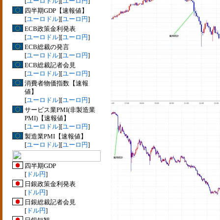
[
ユーロドル
][
ユーロ円
]
四半期GDP【速報値】
[
ユーロドル
][
ユーロ円
]
ECB政策金利発表
[
ユーロドル
][
ユーロ円
]
ECB総裁の発言
[
ユーロドル
][
ユーロ円
]
ECB総裁記者会見
[
ユーロドル
][
ユーロ円
]
消費者物価指数【速報
値】
[
ユーロドル
][
ユーロ円
]
サービス業PMI(非製造業
PMI)【速報値】
[
ユーロドル
][
ユーロ円
]
製造業PMI【速報値】
[
ユーロドル
][
ユーロ円
]
四半期GDP
[
ドル円
]
日銀政策金利発表
[
ドル円
]
日銀総裁記者会見
[
ドル円
]