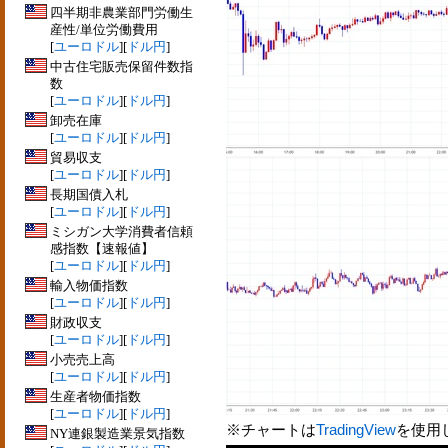
四半期非農業部門労働生
産性/単位労働費用
[
ユーロドル
][
ドル円
]
中古住宅販売保留件数指
数
[
ユーロドル
][
ドル円
]
卸売在庫
[
ユーロドル
][
ドル円
]
貿易収支
[
ユーロドル
][
ドル円
]
長期国債入札
[
ユーロドル
][
ドル円
]
ミシガン大学消費者信頼
感指数【速報値】
[
ユーロドル
][
ドル円
]
輸入物価指数
[
ユーロドル
][
ドル円
]
財政収支
[
ユーロドル
][
ドル円
]
小売売上高
[
ユーロドル
][
ドル円
]
生産者物価指数
[
ユーロドル
][
ドル円
]
※チャートは
TradingView
を使用
NY連銀製造業景気指数