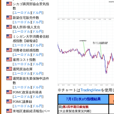
シカゴ購買部協会景気指
数
[
ユーロドル
][
ドル円
]
新築住宅販売件数
[
ユーロドル
][
ドル円
]
個人所得/個人支出
[
ユーロドル
][
ドル円
]
ミシガン大学消費者信頼
感指数【確報値】
[
ユーロドル
][
ドル円
]
消費者信頼感指数
[
ユーロドル
][
ドル円
]
雇用コスト指数
[
ユーロドル
][
ドル円
]
週間原油在庫
[
ユーロドル
][
ドル円
]
週間新規失業保険申請件
数
[
ユーロドル
][
ドル円
]
※チャートは
TradingView
を使用
FOMC政策金利発表
[
ユーロドル
][
ドル円
]
7月1日(水)の指標結果
FOMC議事録
[
ユーロドル
][
ドル円
]
日)
第2四半期日銀短観
米地区連銀経済報告(ベー
[大企業製造業業況判断]