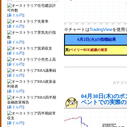
住宅建設許
可件数
[
豪ドル円
]
失業率
[
豪ドル円
]
※チャートは
TradingView
を使用
景気先行指
数
6月2日(火)の指標結果
[
豪ドル円
]
貿易収支
英)
ベイリーBOE総裁の発言
[
豪ドル円
]
小売売上高
[
豪ドル円
]
RBA議事録
[
豪ドル円
]
RBA政策金
カテゴ
利発表
[
豪ドル円
]
04月30日(木)
RBA四半期
ベントでの実際の変動
金融政策報告
[
豪ドル円
]
四半期経常
収支
[
豪ドル円
]