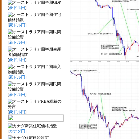
四半期GDP
[
豪ドル円
]
四半期住宅
価格指数
[
豪ドル円
]
四半期民間
設備投資
[
豪ドル円
]
四半期生産
者物価指数
[
豪ドル円
]
四半期輸入
物価指数
[
豪ドル円
]
四半期民間
設備投資
[
豪ドル円
]
RBA総裁の
発言
[
豪ドル円
]
新築住宅価格指数
[
カナダ円
]
住宅建設許可