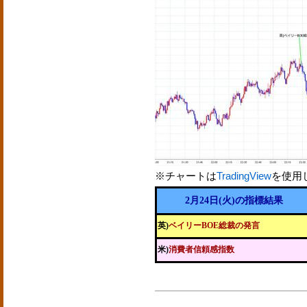
※チャートは
TradingView
を使用
2月24日(火)の指標結果
英)
ベイリーBOE総裁の発言
米)
消費者信頼感指数