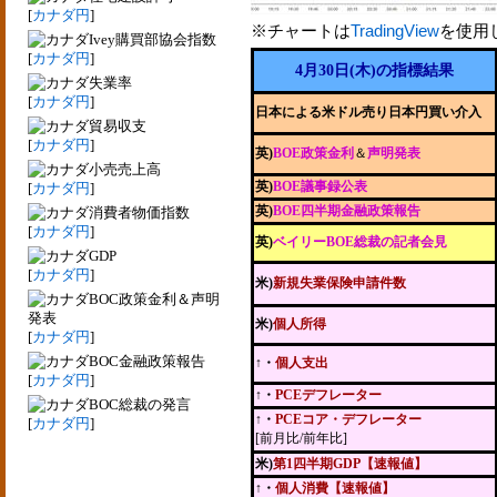
[
カナダ円
]
※チャートは
TradingView
を使用
Ivey購買部協会指数
[
カナダ円
]
4月30日(木)の指標結果
失業率
[
カナダ円
]
日本による米ドル売り日本円買い介入
貿易収支
[
カナダ円
]
英)
BOE政策金利
＆
声明発表
小売売上高
英)
BOE議事録公表
[
カナダ円
]
英)
BOE四半期金融政策報告
消費者物価指数
[
カナダ円
]
英)
ベイリーBOE総裁の記者会見
GDP
[
カナダ円
]
米)
新規失業保険申請件数
BOC政策金利＆声明
発表
米)
個人所得
[
カナダ円
]
BOC金融政策報告
↑・
個人支出
[
カナダ円
]
↑・
PCEデフレーター
BOC総裁の発言
↑・
PCEコア・デフレーター
[
カナダ円
]
[前月比/前年比]
米)
第1四半期GDP【速報値】
↑・
個人消費【速報値】