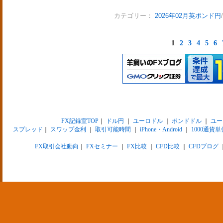
カテゴリー：
2026年02月英ポンド円
1
2
3
4
5
6
FX記録室TOP
｜
ドル円
｜
ユーロドル
｜
ポンドドル
｜
ユー
スプレッド
｜
スワップ金利
｜
取引可能時間
｜
iPhone・Android
｜
1000通貨単
FX取引会社動向
｜
FXセミナー
｜
FX比較
｜
CFD比較
｜
CFDブログ