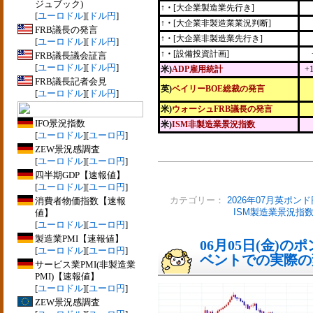
ジュブック)
↑・
[大企業製造業先行き]
[
ユーロドル
][
ドル円
]
↑・
[大企業非製造業業況判断]
FRB議長の発言
↑・
[大企業非製造業先行き]
[
ユーロドル
][
ドル円
]
↑・
[設備投資計画]
FRB議長議会証言
[
ユーロドル
][
ドル円
]
米)
ADP雇用統計
+
FRB議長記者会見
英)
ベイリーBOE総裁の発言
[
ユーロドル
][
ドル円
]
米)
ウォーシュFRB議長の発言
IFO景況指数
米)
ISM非製造業景況指数
[
ユーロドル
][
ユーロ円
]
ZEW景況感調査
[
ユーロドル
][
ユーロ円
]
四半期GDP【速報値】
[
ユーロドル
][
ユーロ円
]
消費者物価指数【速報
カテゴリー：
2026年07月英ポンド
値】
ISM製造業景況指
[
ユーロドル
][
ユーロ円
]
製造業PMI【速報値】
06月05日(金)
[
ユーロドル
][
ユーロ円
]
ベントでの実際の変動
サービス業PMI(非製造業
PMI)【速報値】
[
ユーロドル
][
ユーロ円
]
ZEW景況感調査