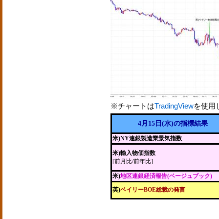
※チャートは
TradingView
を使用
4月15日(水)の指標結果
米)NY連銀製造業景気指数
米)輸入物価指数
[前月比/前年比]
米)
地区連銀経済報告(ベージュブック)
英)
ベイリーBOE総裁の発言