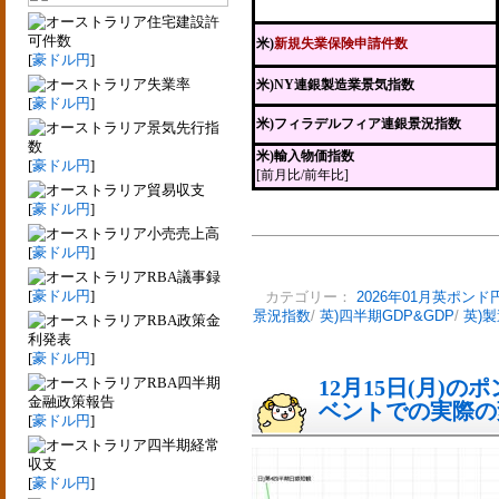
住宅建設許
可件数
米)
新規失業保険申請件数
[
豪ドル円
]
失業率
米)NY連銀製造業景気指数
[
豪ドル円
]
米)フィラデルフィア連銀景況指数
景気先行指
数
米)輸入物価指数
[
豪ドル円
]
[前月比/前年比]
貿易収支
[
豪ドル円
]
小売売上高
[
豪ドル円
]
RBA議事録
[
豪ドル円
]
カテゴリー：
2026年01月英ポンド
景況指数
/
英)四半期GDP&GDP
/
英)
RBA政策金
利発表
[
豪ドル円
]
RBA四半期
12月15日(月)
金融政策報告
ベントでの実際の変動
[
豪ドル円
]
四半期経常
収支
[
豪ドル円
]