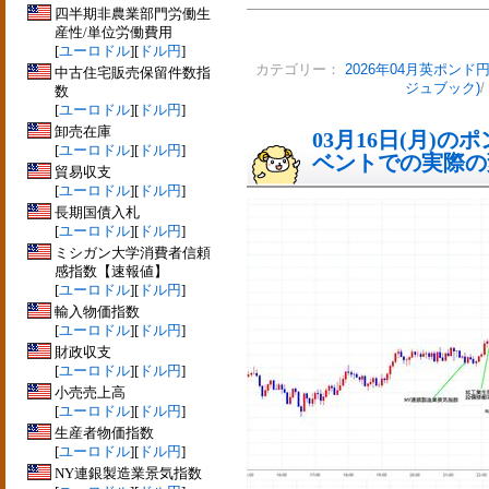
四半期非農業部門労働生
産性/単位労働費用
[
ユーロドル
][
ドル円
]
カテゴリー：
2026年04月英ポンド
中古住宅販売保留件数指
ジュブック)
/
数
[
ユーロドル
][
ドル円
]
卸売在庫
03月16日(月)
[
ユーロドル
][
ドル円
]
ベントでの実際の変動
貿易収支
[
ユーロドル
][
ドル円
]
長期国債入札
[
ユーロドル
][
ドル円
]
ミシガン大学消費者信頼
感指数【速報値】
[
ユーロドル
][
ドル円
]
輸入物価指数
[
ユーロドル
][
ドル円
]
財政収支
[
ユーロドル
][
ドル円
]
小売売上高
[
ユーロドル
][
ドル円
]
生産者物価指数
[
ユーロドル
][
ドル円
]
NY連銀製造業景気指数