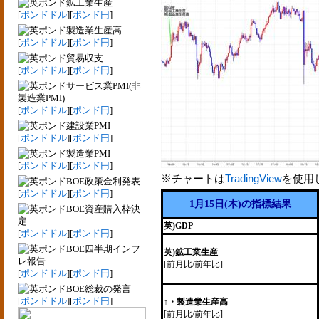
鉱工業生産
[
ポンドドル
][
ポンド円
]
製造業生産高
[
ポンドドル
][
ポンド円
]
貿易収支
[
ポンドドル
][
ポンド円
]
サービス業PMI(非
製造業PMI)
[
ポンドドル
][
ポンド円
]
建設業PMI
[
ポンドドル
][
ポンド円
]
製造業PMI
[
ポンドドル
][
ポンド円
]
※チャートは
TradingView
を使用
BOE政策金利発表
[
ポンドドル
][
ポンド円
]
1月15日(木)の指標結果
BOE資産購入枠決
定
英)GDP
[
ポンドドル
][
ポンド円
]
BOE四半期インフ
英)鉱工業生産
レ報告
[前月比/前年比]
[
ポンドドル
][
ポンド円
]
BOE総裁の発言
[
ポンドドル
][
ポンド円
]
↑・製造業生産高
[前月比/前年比]