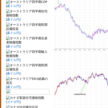
四半期GDP
[
豪ドル円
]
四半期住宅
価格指数
[
豪ドル円
]
四半期民間
設備投資
[
豪ドル円
]
四半期生産
者物価指数
[
豪ドル円
]
四半期輸入
物価指数
[
豪ドル円
]
四半期民間
設備投資
[
豪ドル円
]
RBA総裁の
発言
[
豪ドル円
]
新築住宅価格指数
[
カナダ円
]
住宅建設許可