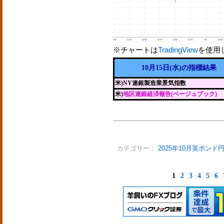
※チャートは
TradingView
を使用
10月15日(水)の指標結果
米)NY連銀製造業景気指数
米)
地区連銀経済報告(ベージュブック)
カテゴリー：
2025年10月英ポンド
1
2
3
4
5
6