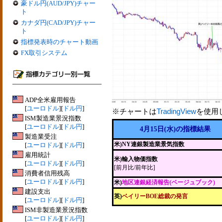
豪ドル円(AUD/JPY)チャー
ト
カナダ円(CAD/JPY)チャー
ト
指標発表時のチャート動画
FX取引システム
ADP全米雇用報告
[
ユーロドル
][
ドル円
]
※チャートは
TradingView
を使用
ISM製造業景況指数
[
ユーロドル
][
ドル円
]
4月15日(水)の指標結果
製造業受注
米)NY連銀製造業景気指数
[
ユーロドル
][
ドル円
]
雇用統計
米)輸入物価指数
[
ユーロドル
][
ドル円
]
[前月比/前年比]
消費者信用残高
[
ユーロドル
][
ドル円
]
米)
地区連銀経済報告(ベージュブック)
建設支出
英)
ベイリーBOE総裁の発言
[
ユーロドル
][
ドル円
]
ISM非製造業景況指数
[
ユーロドル
][
ドル円
]