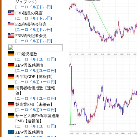
ジュブック)
[
ユーロドル
][
ドル円
]
FRB議長の発言
[
ユーロドル
][
ドル円
]
FRB議長議会証言
[
ユーロドル
][
ドル円
]
FRB議長記者会見
[
ユーロドル
][
ドル円
]
IFO景況指数
[
ユーロドル
][
ユーロ円
]
ZEW景況感調査
[
ユーロドル
][
ユーロ円
]
四半期GDP【速報値】
[
ユーロドル
][
ユーロ円
]
消費者物価指数【速報
値】
[
ユーロドル
][
ユーロ円
]
製造業PMI【速報値】
[
ユーロドル
][
ユーロ円
]
サービス業PMI(非製造業
PMI)【速報値】
[
ユーロドル
][
ユーロ円
]
ZEW景況感調査