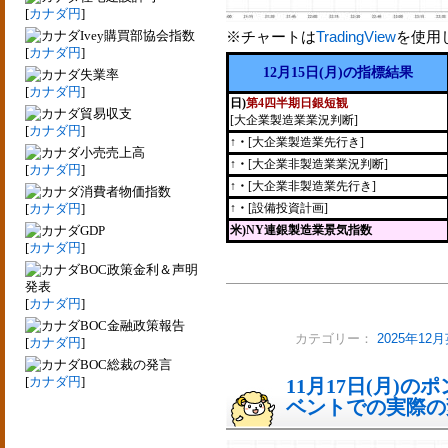
[
カナダ円
]
Ivey購買部協会指数
※チャートは
TradingView
を使用
[
カナダ円
]
12月15日(月)の指標結果
失業率
[
カナダ円
]
日)
第4四半期日銀短観
貿易収支
[大企業製造業業況判断]
[
カナダ円
]
↑・
[大企業製造業先行き]
小売売上高
↑・
[大企業非製造業業況判断]
[
カナダ円
]
↑・
[大企業非製造業先行き]
消費者物価指数
[
カナダ円
]
↑・
[設備投資計画]
GDP
米)NY連銀製造業景気指数
[
カナダ円
]
BOC政策金利＆声明
発表
[
カナダ円
]
BOC金融政策報告
カテゴリー：
2025年1
[
カナダ円
]
BOC総裁の発言
[
カナダ円
]
11月17日(月)
ベントでの実際の変動