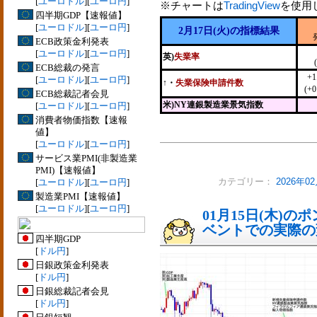
[
ユーロドル
][
ユーロ円
]
※チャートは
TradingView
を使用
四半期GDP【速報値】
[
ユーロドル
][
ユーロ円
]
2月17日(火)の指標結果
ECB政策金利発表
[
ユーロドル
][
ユーロ円
]
英)
失業率
ECB総裁の発言
+
[
ユーロドル
][
ユーロ円
]
↑・
失業保険申請件数
(+
ECB総裁記者会見
米)NY連銀製造業景気指数
[
ユーロドル
][
ユーロ円
]
消費者物価指数【速報
値】
[
ユーロドル
][
ユーロ円
]
サービス業PMI(非製造業
PMI)【速報値】
[
ユーロドル
][
ユーロ円
]
カテゴリー：
2026年
製造業PMI【速報値】
[
ユーロドル
][
ユーロ円
]
01月15日(木)
ベントでの実際の変動
四半期GDP
[
ドル円
]
日銀政策金利発表
[
ドル円
]
日銀総裁記者会見
[
ドル円
]