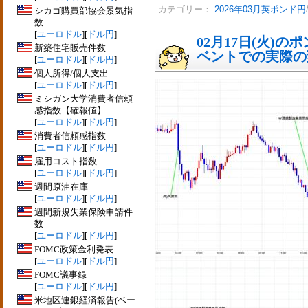
カテゴリー：
2026年03月英ポンド円
シカゴ購買部協会景気指
数
[
ユーロドル
][
ドル円
]
02月17日(火)
新築住宅販売件数
ベントでの実際の変動
[
ユーロドル
][
ドル円
]
個人所得/個人支出
[
ユーロドル
][
ドル円
]
ミシガン大学消費者信頼
感指数【確報値】
[
ユーロドル
][
ドル円
]
消費者信頼感指数
[
ユーロドル
][
ドル円
]
雇用コスト指数
[
ユーロドル
][
ドル円
]
週間原油在庫
[
ユーロドル
][
ドル円
]
週間新規失業保険申請件
数
[
ユーロドル
][
ドル円
]
FOMC政策金利発表
[
ユーロドル
][
ドル円
]
FOMC議事録
[
ユーロドル
][
ドル円
]
米地区連銀経済報告(ベー