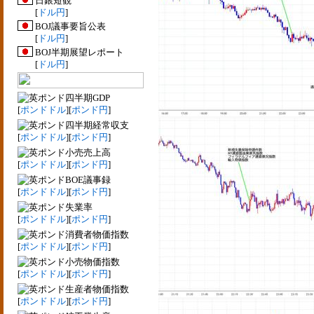
日銀短観
[
ドル円
]
BOJ議事要旨公表
[
ドル円
]
BOJ半期展望レポート
[
ドル円
]
四半期GDP
[
ポンドドル
][
ポンド円
]
四半期経常収支
[
ポンドドル
][
ポンド円
]
小売売上高
[
ポンドドル
][
ポンド円
]
BOE議事録
[
ポンドドル
][
ポンド円
]
失業率
[
ポンドドル
][
ポンド円
]
消費者物価指数
[
ポンドドル
][
ポンド円
]
小売物価指数
[
ポンドドル
][
ポンド円
]
生産者物価指数
[
ポンドドル
][
ポンド円
]