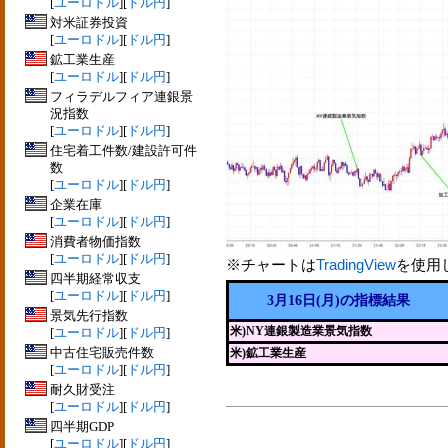
[
ユーロドル
][
ドル円
]
対米証券投資
[
ユーロドル
][
ドル円
]
鉱工業生産
[
ユーロドル
][
ドル円
]
フィラデルフィア連銀景
況指数
[
ユーロドル
][
ドル円
]
住宅着工件数/建設許可件
数
[
ユーロドル
][
ドル円
]
企業在庫
[
ユーロドル
][
ドル円
]
消費者物価指数
[
ユーロドル
][
ドル円
]
※チャートは
TradingView
を使用
四半期経常収支
[
ユーロドル
][
ドル円
]
3月16日(月)の指標結果
景気先行指数
米)NY連銀製造業景気指数
[
ユーロドル
][
ドル円
]
中古住宅販売件数
米)鉱工業生産
[
ユーロドル
][
ドル円
]
耐久財受注
[
ユーロドル
][
ドル円
]
四半期GDP
[
ユーロドル
][
ドル円
]