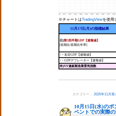
※チャートは
TradingView
を使用
11月17日(月)の指標結果
日)
第3四半期GDP【速報値】
[前期比/前期比年率]
↑・
名目GDP【速報値】
↑・
GDPデフレーター【速報値】
米)NY連銀製造業景気指数
カテゴリー：
2025年11月
10月15日(水)
ベントでの実際の変動