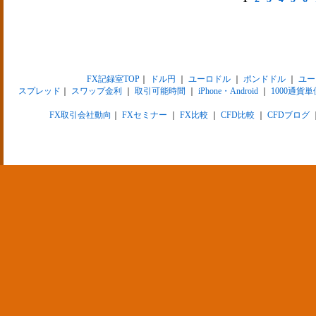
FX記録室TOP
｜
ドル円
｜
ユーロドル
｜
ポンドドル
｜
ユー
スプレッド
｜
スワップ金利
｜
取引可能時間
｜
iPhone・Android
｜
1000通貨単
FX取引会社動向
｜
FXセミナー
｜
FX比較
｜
CFD比較
｜
CFDブログ