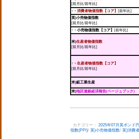
[前月比/前年比]
↑・
消費者物価指数【コア】
[前年比]
英)小売物価指数
[前月比/前年比]
↑・小売物価指数【コア】
[前年比]
米)
生産者物価指数
[前月比/前年比]
↑・
生産者物価指数【コア】
[前月比/前年比]
米)鉱工業生産
米)
地区連銀経済報告(ベージュブック)
カテゴリー：
2025年07月英ポンド
指数(PPI)
/
英)小売物価指数
/
英)消費