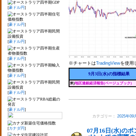
四半期GDP
[
豪ドル円
]
四半期住宅
価格指数
[
豪ドル円
]
四半期民間
設備投資
[
豪ドル円
]
四半期生産
者物価指数
[
豪ドル円
]
※チャートは
TradingView
を使用
四半期輸入
物価指数
9月3日(水)の指標結果
[
豪ドル円
]
四半期民間
米)
地区連銀経済報告(ベージュブック)
設備投資
[
豪ドル円
]
RBA総裁の
発言
[
豪ドル円
]
カテゴリー：
2025年0
新築住宅価格指数
[
カナダ円
]
07月16日(水)
住宅建設許可