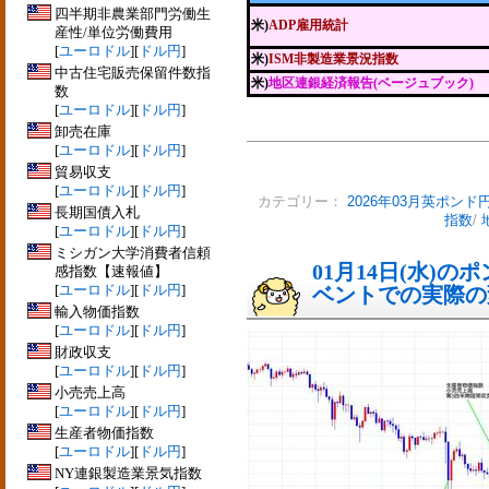
四半期非農業部門労働生
米)
ADP雇用統計
産性/単位労働費用
[
ユーロドル
][
ドル円
]
米)
ISM非製造業景況指数
中古住宅販売保留件数指
米)
地区連銀経済報告(ベージュブック)
数
[
ユーロドル
][
ドル円
]
卸売在庫
[
ユーロドル
][
ドル円
]
貿易収支
[
ユーロドル
][
ドル円
]
カテゴリー：
2026年03月英ポンド
長期国債入札
指数
/
[
ユーロドル
][
ドル円
]
ミシガン大学消費者信頼
01月14日(水)
感指数【速報値】
[
ユーロドル
][
ドル円
]
ベントでの実際の変動
輸入物価指数
[
ユーロドル
][
ドル円
]
財政収支
[
ユーロドル
][
ドル円
]
小売売上高
[
ユーロドル
][
ドル円
]
生産者物価指数
[
ユーロドル
][
ドル円
]
NY連銀製造業景気指数