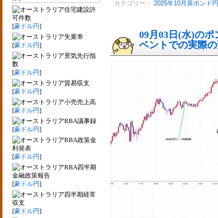
カテゴリー：
2025年10月英ポンド
住宅建設許
可件数
[
豪ドル円
]
09月03日(水)
失業率
ベントでの実際の変動
[
豪ドル円
]
景気先行指
数
[
豪ドル円
]
貿易収支
[
豪ドル円
]
小売売上高
[
豪ドル円
]
RBA議事録
[
豪ドル円
]
RBA政策金
利発表
[
豪ドル円
]
RBA四半期
金融政策報告
[
豪ドル円
]
四半期経常
収支
[
豪ドル円
]