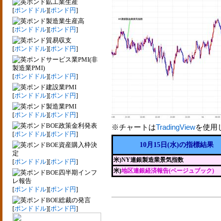
鉱工業生産
[
ポンドドル
][
ポンド円
]
製造業生産高
[
ポンドドル
][
ポンド円
]
貿易収支
[
ポンドドル
][
ポンド円
]
サービス業PMI(非
製造業PMI)
[
ポンドドル
][
ポンド円
]
建設業PMI
[
ポンドドル
][
ポンド円
]
製造業PMI
[
ポンドドル
][
ポンド円
]
BOE政策金利発表
※チャートは
TradingView
を使用
[
ポンドドル
][
ポンド円
]
BOE資産購入枠決
10月15日(水)の指標結果
定
米)NY連銀製造業景気指数
[
ポンドドル
][
ポンド円
]
米)
地区連銀経済報告(ベージュブック)
BOE四半期インフ
レ報告
[
ポンドドル
][
ポンド円
]
BOE総裁の発言
[
ポンドドル
][
ポンド円
]