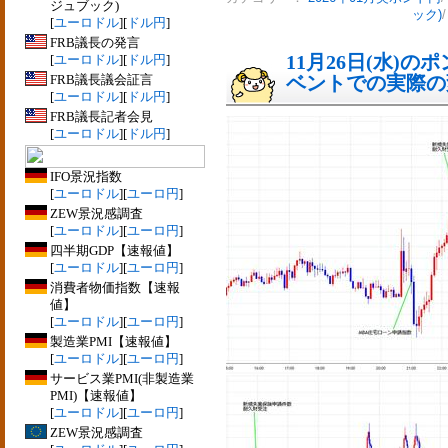
ジュブック)
ック)
[
ユーロドル
][
ドル円
]
FRB議長の発言
11月26日(水)
[
ユーロドル
][
ドル円
]
FRB議長議会証言
ベントでの実際の変動
[
ユーロドル
][
ドル円
]
FRB議長記者会見
[
ユーロドル
][
ドル円
]
IFO景況指数
[
ユーロドル
][
ユーロ円
]
ZEW景況感調査
[
ユーロドル
][
ユーロ円
]
四半期GDP【速報値】
[
ユーロドル
][
ユーロ円
]
消費者物価指数【速報
値】
[
ユーロドル
][
ユーロ円
]
製造業PMI【速報値】
[
ユーロドル
][
ユーロ円
]
サービス業PMI(非製造業
PMI)【速報値】
[
ユーロドル
][
ユーロ円
]
ZEW景況感調査