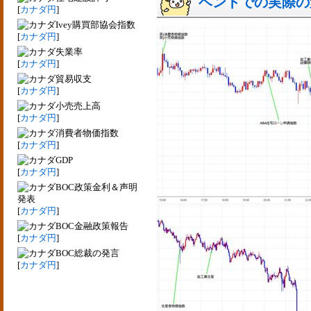
ベントでの実際の変動
[
カナダ円
]
Ivey購買部協会指数
[
カナダ円
]
失業率
[
カナダ円
]
貿易収支
[
カナダ円
]
小売売上高
[
カナダ円
]
消費者物価指数
[
カナダ円
]
GDP
[
カナダ円
]
BOC政策金利＆声明
発表
[
カナダ円
]
BOC金融政策報告
[
カナダ円
]
BOC総裁の発言
[
カナダ円
]