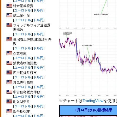
[
ユーロドル
][
ドル円
]
対米証券投資
[
ユーロドル
][
ドル円
]
鉱工業生産
[
ユーロドル
][
ドル円
]
フィラデルフィア連銀景
況指数
[
ユーロドル
][
ドル円
]
住宅着工件数/建設許可件
数
[
ユーロドル
][
ドル円
]
企業在庫
[
ユーロドル
][
ドル円
]
消費者物価指数
[
ユーロドル
][
ドル円
]
四半期経常収支
[
ユーロドル
][
ドル円
]
景気先行指数
[
ユーロドル
][
ドル円
]
中古住宅販売件数
[
ユーロドル
][
ドル円
]
※チャートは
TradingView
を使用
耐久財受注
[
ユーロドル
][
ドル円
]
1月14日(水)の指標結果
四半期GDP
[
ユーロドル
][
ドル円
]