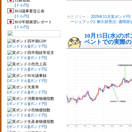
日銀短観
[
ドル円
]
BOJ議事要旨公表
[
ドル円
]
カテゴリー：
2025年11月英ポンド円
BOJ半期展望レポート
ージュブック)
/
耐久財受注
/
週間原
[
ドル円
]
10月15日(水)
ベントでの実際の変動
四半期GDP
[
ポンドドル
][
ポンド円
]
四半期経常収支
[
ポンドドル
][
ポンド円
]
小売売上高
[
ポンドドル
][
ポンド円
]
BOE議事録
[
ポンドドル
][
ポンド円
]
失業率
[
ポンドドル
][
ポンド円
]
消費者物価指数
[
ポンドドル
][
ポンド円
]
小売物価指数
[
ポンドドル
][
ポンド円
]
生産者物価指数
[
ポンドドル
][
ポンド円
]