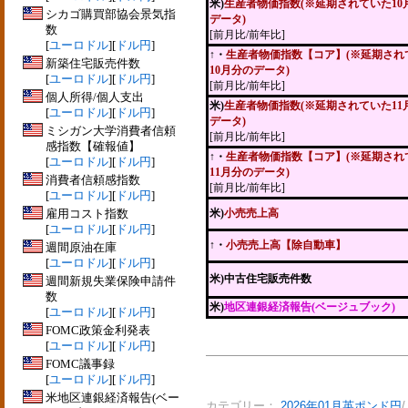
米)
生産者物価指数(※延期されていた10
シカゴ購買部協会景気指
データ)
数
[前月比/前年比]
[
ユーロドル
][
ドル円
]
↑・
生産者物価指数【コア】(※延期され
新築住宅販売件数
10月分のデータ)
[
ユーロドル
][
ドル円
]
[前月比/前年比]
個人所得/個人支出
米)
生産者物価指数(※延期されていた11
[
ユーロドル
][
ドル円
]
データ)
ミシガン大学消費者信頼
[前月比/前年比]
感指数【確報値】
↑・
生産者物価指数【コア】(※延期され
[
ユーロドル
][
ドル円
]
11月分のデータ)
消費者信頼感指数
[前月比/前年比]
[
ユーロドル
][
ドル円
]
雇用コスト指数
米)
小売売上高
[
ユーロドル
][
ドル円
]
↑・
小売売上高【除自動車】
週間原油在庫
[
ユーロドル
][
ドル円
]
米)中古住宅販売件数
週間新規失業保険申請件
数
米)
地区連銀経済報告(ベージュブック)
[
ユーロドル
][
ドル円
]
FOMC政策金利発表
[
ユーロドル
][
ドル円
]
FOMC議事録
[
ユーロドル
][
ドル円
]
米地区連銀経済報告(ベー
カテゴリー：
2026年01月英ポンド円