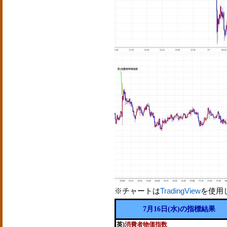
※チャートは
TradingView
を使用
7月16日(水)の指標結果
英)
消費者物価指数