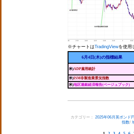
※チャートは
TradingView
を使用
6月4日(木)の指標結果
米)
ADP雇用統計
米)
ISM非製造業景況指数
米)
地区連銀経済報告(ベージュブック)
カテゴリー：
2025年06月英ポンド
指数
/
1
2
3
4
5
6