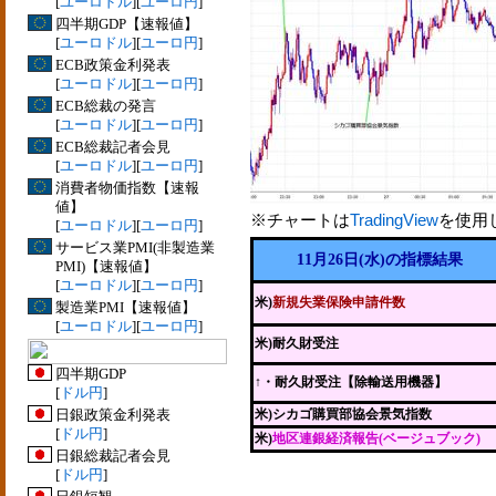
[
ユーロドル
][
ユーロ円
]
四半期GDP【速報値】
[
ユーロドル
][
ユーロ円
]
ECB政策金利発表
[
ユーロドル
][
ユーロ円
]
ECB総裁の発言
[
ユーロドル
][
ユーロ円
]
ECB総裁記者会見
[
ユーロドル
][
ユーロ円
]
消費者物価指数【速報
値】
※チャートは
TradingView
を使用
[
ユーロドル
][
ユーロ円
]
サービス業PMI(非製造業
11月26日(水)の指標結果
PMI)【速報値】
[
ユーロドル
][
ユーロ円
]
米)
新規失業保険申請件数
製造業PMI【速報値】
[
ユーロドル
][
ユーロ円
]
米)耐久財受注
四半期GDP
↑
・耐久財受注【除輸送用機器】
[
ドル円
]
日銀政策金利発表
米)シカゴ購買部協会景気指数
[
ドル円
]
米)
地区連銀経済報告(ベージュブック)
日銀総裁記者会見
[
ドル円
]