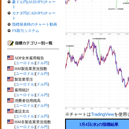
豪ドル円(AUD/JPY)チャー
ト
カナダ円(CAD/JPY)チャー
ト
指標発表時のチャート動画
FX取引システム
ADP全米雇用報告
[
ユーロドル
][
ドル円
]
ISM製造業景況指数
[
ユーロドル
][
ドル円
]
製造業受注
[
ユーロドル
][
ドル円
]
雇用統計
[
ユーロドル
][
ドル円
]
消費者信用残高
[
ユーロドル
][
ドル円
]
建設支出
※チャートは
TradingView
を使用
[
ユーロドル
][
ドル円
]
ISM非製造業景況指数
3月4日(水)の指標結果
[
ユーロドル
][
ドル円
]