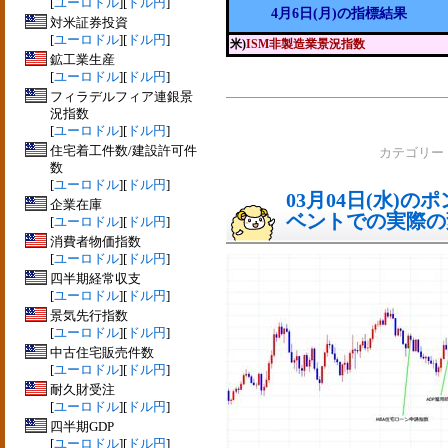
[
ユーロドル
][
ドル円
]
4月6日(月)の指標結果
対米証券投資
[
ユーロドル
][
ドル円
]
米)
ISM非製造業景況指数
鉱工業生産
[
ユーロドル
][
ドル円
]
フィラデルフィア連銀景
況指数
[
ユーロドル
][
ドル円
]
住宅着工件数/建設許可件
カテゴリー
数
[
ユーロドル
][
ドル円
]
03月04日(水)
企業在庫
ベントでの実際の変動
[
ユーロドル
][
ドル円
]
消費者物価指数
[
ユーロドル
][
ドル円
]
四半期経常収支
[
ユーロドル
][
ドル円
]
景気先行指数
[
ユーロドル
][
ドル円
]
中古住宅販売件数
[
ユーロドル
][
ドル円
]
耐久財受注
[
ユーロドル
][
ドル円
]
四半期GDP
[
ユーロドル
][
ドル円
]