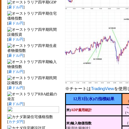
四半期GDP
[
豪ドル円
]
四半期住宅
価格指数
[
豪ドル円
]
四半期民間
設備投資
[
豪ドル円
]
四半期生産
者物価指数
[
豪ドル円
]
四半期輸入
物価指数
[
豪ドル円
]
四半期民間
設備投資
[
豪ドル円
]
※チャートは
TradingView
を使用
RBA総裁の
発言
12月3日(水)の指標結果
[
豪ドル円
]
+
米)
ADP雇用統計
(+
新築住宅価格指数
[
カナダ円
]
(
米)輸入物価指数
住宅建設許可
[前月比/前年比]