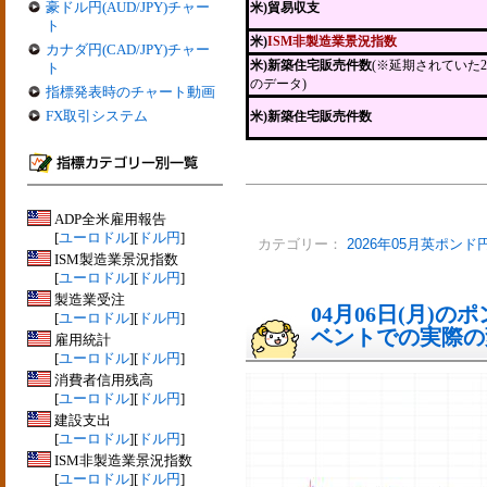
豪ドル円(AUD/JPY)チャー
米)貿易収支
ト
米)
ISM非製造業景況指数
カナダ円(CAD/JPY)チャー
米)新築住宅販売件数
(※延期されていた
ト
のデータ)
指標発表時のチャート動画
FX取引システム
米)新築住宅販売件数
ADP全米雇用報告
[
ユーロドル
][
ドル円
]
カテゴリー：
2026年05月英ポンド
ISM製造業景況指数
[
ユーロドル
][
ドル円
]
製造業受注
04月06日(月)
[
ユーロドル
][
ドル円
]
ベントでの実際の変動
雇用統計
[
ユーロドル
][
ドル円
]
消費者信用残高
[
ユーロドル
][
ドル円
]
建設支出
[
ユーロドル
][
ドル円
]
ISM非製造業景況指数
[
ユーロドル
][
ドル円
]