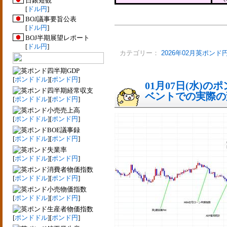
日銀短観
[
ドル円
]
BOJ議事要旨公表
[
ドル円
]
BOJ半期展望レポート
[
ドル円
]
カテゴリー：
2026年02月英ポンド
四半期GDP
[
ポンドドル
][
ポンド円
]
01月07日(水)
四半期経常収支
ベントでの実際の変動
[
ポンドドル
][
ポンド円
]
小売売上高
[
ポンドドル
][
ポンド円
]
BOE議事録
[
ポンドドル
][
ポンド円
]
失業率
[
ポンドドル
][
ポンド円
]
消費者物価指数
[
ポンドドル
][
ポンド円
]
小売物価指数
[
ポンドドル
][
ポンド円
]
生産者物価指数
[
ポンドドル
][
ポンド円
]