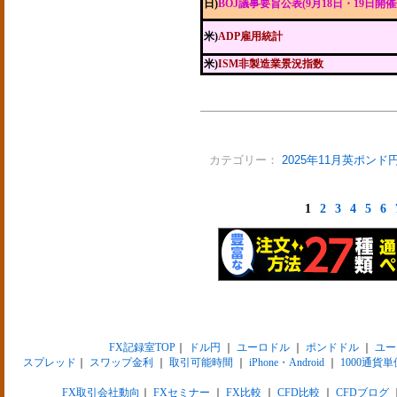
日)
BOJ議事要旨公表(9月18日・19日開催
米)
ADP雇用統計
米)
ISM非製造業景況指数
カテゴリー：
2025年11月英ポンド
1
2
3
4
5
6
FX記録室TOP
｜
ドル円
｜
ユーロドル
｜
ポンドドル
｜
ユー
スプレッド
｜
スワップ金利
｜
取引可能時間
｜
iPhone・Android
｜
1000通貨単
FX取引会社動向
｜
FXセミナー
｜
FX比較
｜
CFD比較
｜
CFDブログ