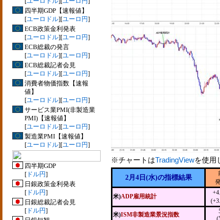
[
ユーロドル
][
ユーロ円
]
四半期GDP【速報値】
[
ユーロドル
][
ユーロ円
]
ECB政策金利発表
[
ユーロドル
][
ユーロ円
]
ECB総裁の発言
[
ユーロドル
][
ユーロ円
]
ECB総裁記者会見
[
ユーロドル
][
ユーロ円
]
消費者物価指数【速報
値】
[
ユーロドル
][
ユーロ円
]
サービス業PMI(非製造業
PMI)【速報値】
[
ユーロドル
][
ユーロ円
]
製造業PMI【速報値】
[
ユーロドル
][
ユーロ円
]
※チャートは
TradingView
を使用
四半期GDP
[
ドル円
]
2月4日(水)の指標結果
日銀政策金利発表
[
ドル円
]
+4
米)
ADP雇用統計
(+
日銀総裁記者会見
[
ドル円
]
米)
ISM非製造業景況指数
(