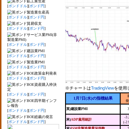
鉱工業生産
[
ポンドドル
][
ポンド円
]
製造業生産高
[
ポンドドル
][
ポンド円
]
貿易収支
[
ポンドドル
][
ポンド円
]
サービス業PMI(非
製造業PMI)
[
ポンドドル
][
ポンド円
]
建設業PMI
[
ポンドドル
][
ポンド円
]
製造業PMI
[
ポンドドル
][
ポンド円
]
BOE政策金利発表
[
ポンドドル
][
ポンド円
]
BOE資産購入枠決
※チャートは
TradingView
を使用
定
[
ポンドドル
][
ポンド円
]
1月7日(水)の指標結果
BOE四半期インフ
発
レ報告
英)建設業PMI
[
ポンドドル
][
ポンド円
]
BOE総裁の発言
-3
米)
ADP雇用統計
[
ポンドドル
][
ポンド円
]
(-2
米)
ISM非製造業景況指数