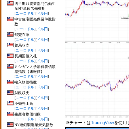
四半期非農業部門労働生
産性/単位労働費用
[
ユーロドル
][
ドル円
]
中古住宅販売保留件数指
数
[
ユーロドル
][
ドル円
]
卸売在庫
[
ユーロドル
][
ドル円
]
貿易収支
[
ユーロドル
][
ドル円
]
長期国債入札
[
ユーロドル
][
ドル円
]
ミシガン大学消費者信頼
感指数【速報値】
[
ユーロドル
][
ドル円
]
輸入物価指数
[
ユーロドル
][
ドル円
]
財政収支
[
ユーロドル
][
ドル円
]
小売売上高
[
ユーロドル
][
ドル円
]
生産者物価指数
[
ユーロドル
][
ドル円
]
※チャートは
TradingView
を使用
NY連銀製造業景気指数