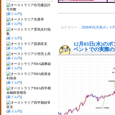
住宅建設許
可件数
[
豪ドル円
]
失業率
[
豪ドル円
]
カテゴリー：
2026年01月英ポンド
景気先行指
数
[
豪ドル円
]
12月03日(水)
貿易収支
[
豪ドル円
]
ベントでの実際の変動
小売売上高
[
豪ドル円
]
RBA議事録
[
豪ドル円
]
RBA政策金
利発表
[
豪ドル円
]
RBA四半期
金融政策報告
[
豪ドル円
]
四半期経常
収支
[
豪ドル円
]