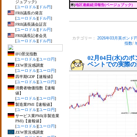
ジュブック)
米)
地区連銀経済報告(ベージュブック)
[
ユーロドル
][
ドル円
]
FRB議長の発言
[
ユーロドル
][
ドル円
]
FRB議長議会証言
[
ユーロドル
][
ドル円
]
FRB議長記者会見
カテゴリー：
2026年03月英ポンド
[
ユーロドル
][
ドル円
]
指数
/
IFO景況指数
02月04日(水)
[
ユーロドル
][
ユーロ円
]
ベントでの実際の変動
ZEW景況感調査
[
ユーロドル
][
ユーロ円
]
四半期GDP【速報値】
[
ユーロドル
][
ユーロ円
]
消費者物価指数【速報
値】
[
ユーロドル
][
ユーロ円
]
製造業PMI【速報値】
[
ユーロドル
][
ユーロ円
]
サービス業PMI(非製造業
PMI)【速報値】
[
ユーロドル
][
ユーロ円
]
ZEW景況感調査