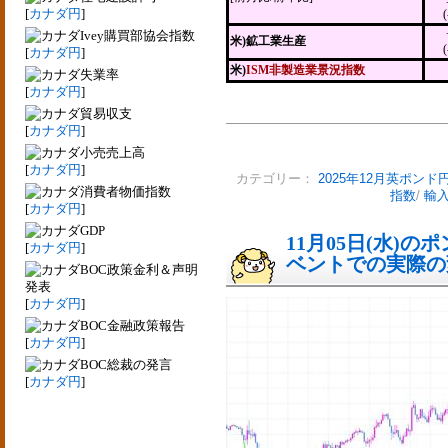
[
カナダ円
]
Ivey購買部協会指数
米)鉱工業生産
[
カナダ円
]
米)
ISM非製造業景況指数
失業率
[
カナダ円
]
貿易収支
[
カナダ円
]
小売売上高
[
カナダ円
]
カテゴリー：
2025年12月英ポンド
消費者物価指数
指数
/
輸
[
カナダ円
]
GDP
11月05日(水)
[
カナダ円
]
ベントでの実際の変動
BOC政策金利＆声明
発表
[
カナダ円
]
BOC金融政策報告
[
カナダ円
]
BOC総裁の発言
[
カナダ円
]