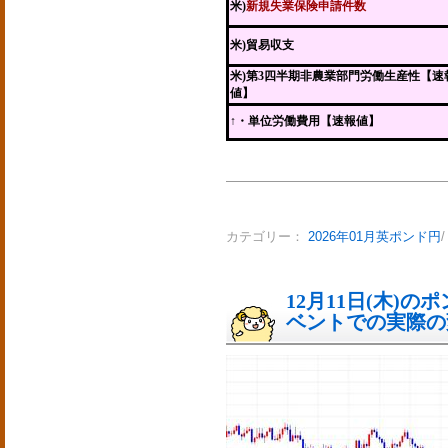
米)
新規失業保険申請件数
米)貿易収支
米)第3四半期非農業部門労働生産性【速
値】
↑・単位労働費用【速報値】
カテゴリー：
2026年01月英ポンド円
12月11日(木)
ベントでの実際の変動