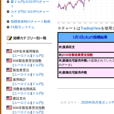
豪ドル円(AUD/JPY)チャー
ト
カナダ円(CAD/JPY)チャー
ト
指標発表時のチャート動画
FX取引システム
※チャートは
TradingView
を使用
5月5日(火)の指標結果
米)貿易収支
ADP全米雇用報告
米)
ISM非製造業景況指数
[
ユーロドル
][
ドル円
]
ISM製造業景況指数
米)新築住宅販売件数
(※延期されていた
[
ユーロドル
][
ドル円
]
のデータ)
製造業受注
米)新築住宅販売件数
[
ユーロドル
][
ドル円
]
雇用統計
[
ユーロドル
][
ドル円
]
消費者信用残高
[
ユーロドル
][
ドル円
]
建設支出
[
ユーロドル
][
ドル円
]
カテゴリー：
2026年05月英ポンド
ISM非製造業景況指数
[
ユーロドル
][
ドル円
]