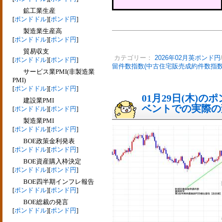
鉱工業生産
[
ポンドドル
][
ポンド円
]
製造業生産高
[
ポンドドル
][
ポンド円
]
貿易収支
カテゴリー：
2026年02月英ポンド円
[
ポンドドル
][
ポンド円
]
留件数指数(中古住宅販売成約件数指数
サービス業PMI(非製造業
PMI)
[
ポンドドル
][
ポンド円
]
01月29日(木)
建設業PMI
ベントでの実際の変動
[
ポンドドル
][
ポンド円
]
製造業PMI
[
ポンドドル
][
ポンド円
]
BOE政策金利発表
[
ポンドドル
][
ポンド円
]
BOE資産購入枠決定
[
ポンドドル
][
ポンド円
]
BOE四半期インフレ報告
[
ポンドドル
][
ポンド円
]
BOE総裁の発言
[
ポンドドル
][
ポンド円
]