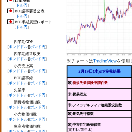
日銀短観
[
ドル円
]
BOJ議事要旨公表
[
ドル円
]
BOJ半期展望レポート
[
ドル円
]
四半期GDP
[
ポンドドル
][
ポンド円
]
四半期経常収支
[
ポンドドル
][
ポンド円
]
※チャートは
TradingView
を使用
小売売上高
[
ポンドドル
][
ポンド円
]
2月19日(木)の指標結果
BOE議事録
[
ポンドドル
][
ポンド円
]
米)
新規失業保険申請件数
失業率
米)貿易収支
[
ポンドドル
][
ポンド円
]
消費者物価指数
米)フィラデルフィア連銀景況指数
[
ポンドドル
][
ポンド円
]
米)景気先行指数
小売物価指数
[
ポンドドル
][
ポンド円
]
米)中古住宅販売保留
生産者物価指数
[前月比/前年比]
[
ポンドドル
][
ポンド円
]