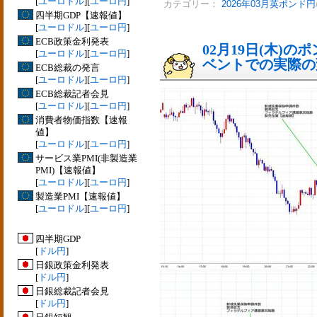
[
ユーロドル
][
ユーロ円
]
カテゴリー：
2026年03月英ポンド円
四半期GDP【速報値】
[
ユーロドル
][
ユーロ円
]
ECB政策金利発表
02月19日(木)
[
ユーロドル
][
ユーロ円
]
ベントでの実際の変動
ECB総裁の発言
[
ユーロドル
][
ユーロ円
]
ECB総裁記者会見
[
ユーロドル
][
ユーロ円
]
消費者物価指数【速報
値】
[
ユーロドル
][
ユーロ円
]
サービス業PMI(非製造業
PMI)【速報値】
[
ユーロドル
][
ユーロ円
]
製造業PMI【速報値】
[
ユーロドル
][
ユーロ円
]
四半期GDP
[
ドル円
]
日銀政策金利発表
[
ドル円
]
日銀総裁記者会見
[
ドル円
]