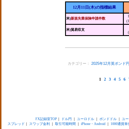
12月11日(木)の指標結果
米)
新規失業保険申請件数
(
米)貿易収支
カテゴリー：
2025年12月英ポンド
1
2
3
4
5
6
FX記録室TOP
｜
ドル円
｜
ユーロドル
｜
ポンドドル
｜
ユー
スプレッド
｜
スワップ金利
｜
取引可能時間
｜
iPhone・Android
｜
1000通貨単