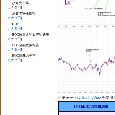
小売売上高
[
カナダ円
]
消費者物価指数
[
カナダ円
]
GDP
[
カナダ円
]
BOC政策金利＆声明発表
[
カナダ円
]
BOC金融政策報告
[
カナダ円
]
BOC総裁の発言
[
カナダ円
]
※チャートは
TradingView
を使用
1月8日(木)の指標結果