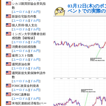
シカゴ購買部協会景気指
03月12日(木)
数
ベントでの実際の変動
[
ユーロドル
][
ドル円
]
新築住宅販売件数
[
ユーロドル
][
ドル円
]
個人所得/個人支出
[
ユーロドル
][
ドル円
]
ミシガン大学消費者信頼
感指数【確報値】
[
ユーロドル
][
ドル円
]
消費者信頼感指数
[
ユーロドル
][
ドル円
]
雇用コスト指数
[
ユーロドル
][
ドル円
]
週間原油在庫
[
ユーロドル
][
ドル円
]
週間新規失業保険申請件
数
[
ユーロドル
][
ドル円
]
FOMC政策金利発表
[
ユーロドル
][
ドル円
]
FOMC議事録
[
ユーロドル
][
ドル円
]
米地区連銀経済報告(ベー