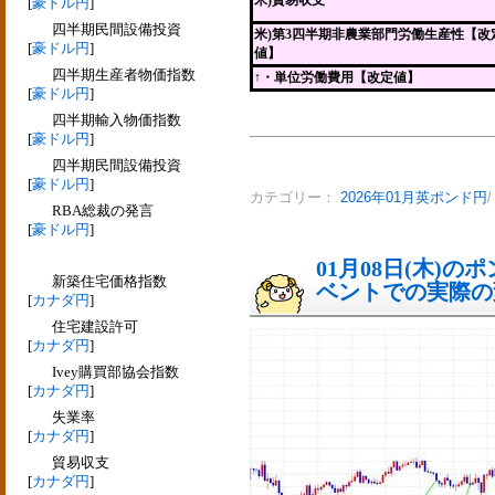
米)貿易収支
[
豪ドル円
]
四半期民間設備投資
米)第3四半期非農業部門労働生産性【改
[
豪ドル円
]
値】
四半期生産者物価指数
↑・単位労働費用【改定値】
[
豪ドル円
]
四半期輸入物価指数
[
豪ドル円
]
四半期民間設備投資
[
豪ドル円
]
カテゴリー：
2026年01月英ポンド円
RBA総裁の発言
[
豪ドル円
]
01月08日(木)
新築住宅価格指数
ベントでの実際の変動
[
カナダ円
]
住宅建設許可
[
カナダ円
]
Ivey購買部協会指数
[
カナダ円
]
失業率
[
カナダ円
]
貿易収支
[
カナダ円
]