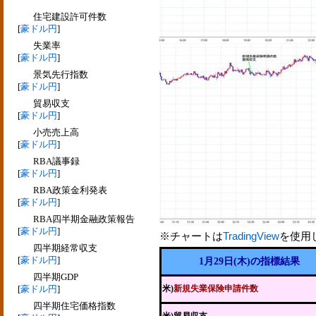
住宅建設許可件数
[
豪ドル円
]
失業率
[
豪ドル円
]
景気先行指数
[
豪ドル円
]
貿易収支
[
豪ドル円
]
小売売上高
[
豪ドル円
]
RBA議事録
[
豪ドル円
]
RBA政策金利発表
[
豪ドル円
]
RBA四半期金融政策報告
[
豪ドル円
]
※チャートは
TradingView
を使用
四半期経常収支
[
豪ドル円
]
1月29日(木)の指標結果
四半期GDP
[
豪ドル円
]
米)
新規失業保険申請件数
四半期住宅価格指数