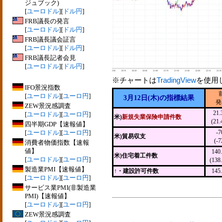
ジュブック)
[
ユーロドル
][
ドル円
]
FRB議長の発言
[
ユーロドル
][
ドル円
]
FRB議長議会証言
[
ユーロドル
][
ドル円
]
FRB議長記者会見
[
ユーロドル
][
ドル円
]
※チャートは
TradingView
を使用
IFO景況指数
[
ユーロドル
][
ユーロ円
]
3月12日(木)の指標結果
発
ZEW景況感調査
21
[
ユーロドル
][
ユーロ円
]
米)
新規失業保険申請件数
(21
四半期GDP【速報値】
[
ユーロドル
][
ユーロ円
]
-
米)貿易収支
(-
消費者物価指数【速報
値】
14
米)住宅着工件数
[
ユーロドル
][
ユーロ円
]
(13
製造業PMI【速報値】
↑・建設許可件数
14
[
ユーロドル
][
ユーロ円
]
サービス業PMI(非製造業
PMI)【速報値】
[
ユーロドル
][
ユーロ円
]
ZEW景況感調査