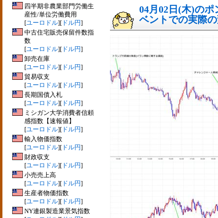
四半期非農業部門労働生
04月02日(木)
産性/単位労働費用
ベントでの実際の変動
[
ユーロドル
][
ドル円
]
中古住宅販売保留件数指
数
[
ユーロドル
][
ドル円
]
卸売在庫
[
ユーロドル
][
ドル円
]
貿易収支
[
ユーロドル
][
ドル円
]
長期国債入札
[
ユーロドル
][
ドル円
]
ミシガン大学消費者信頼
感指数【速報値】
[
ユーロドル
][
ドル円
]
輸入物価指数
[
ユーロドル
][
ドル円
]
財政収支
[
ユーロドル
][
ドル円
]
小売売上高
[
ユーロドル
][
ドル円
]
生産者物価指数
[
ユーロドル
][
ドル円
]
NY連銀製造業景気指数