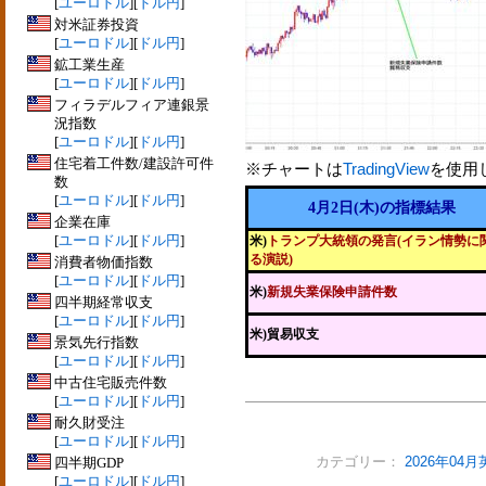
[
ユーロドル
][
ドル円
]
対米証券投資
[
ユーロドル
][
ドル円
]
鉱工業生産
[
ユーロドル
][
ドル円
]
フィラデルフィア連銀景
況指数
[
ユーロドル
][
ドル円
]
住宅着工件数/建設許可件
※チャートは
TradingView
を使用
数
[
ユーロドル
][
ドル円
]
4月2日(木)の指標結果
企業在庫
[
ユーロドル
][
ドル円
]
米)
トランプ大統領の発言(イラン情勢に
る演説)
消費者物価指数
[
ユーロドル
][
ドル円
]
米)
新規失業保険申請件数
四半期経常収支
[
ユーロドル
][
ドル円
]
米)貿易収支
景気先行指数
[
ユーロドル
][
ドル円
]
中古住宅販売件数
[
ユーロドル
][
ドル円
]
耐久財受注
[
ユーロドル
][
ドル円
]
四半期GDP
カテゴリー：
2026年04
[
ユーロドル
][
ドル円
]