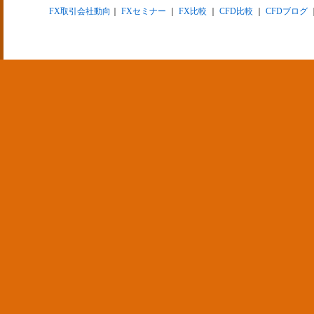
FX取引会社動向
｜
FXセミナー
｜
FX比較
｜
CFD比較
｜
CFDブログ