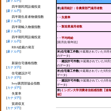
[
豪ドル円
]
四半期民間設備投資
米)
雇用統計
：
非農業部門雇用者数
[
豪ドル円
]
四半期生産者物価指数
↑・
失業率
[
豪ドル円
]
↑・
製造業雇用者数
四半期輸入物価指数
[
豪ドル円
]
四半期民間設備投資
↑・
平均時給
[
豪ドル円
]
[前月比/前年比]
RBA総裁の発言
[
豪ドル円
]
米)住宅着工件数
(※延期されていた10月
のデータ)
↑・建設許可件数
(※延期されていた10月
新築住宅価格指数
のデータ)
[
カナダ円
]
米)住宅着工件数
(※延期されていた9月
住宅建設許可
データ)
[
カナダ円
]
↑・建設許可件数
(※延期されていた9月
Ivey購買部協会指数
データ)
[
カナダ円
]
米)
ミシガン大学消費者信頼感指数【速
失業率
値】
[
カナダ円
]
貿易収支
[
カナダ円
]