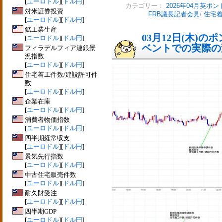
[
ユーロドル
][
ドル円
]
カテゴリー：
2026年04月英ポン
対米証券投資
FRB議長記者会見
/
住宅着
[
ユーロドル
][
ドル円
]
鉱工業生産
03月12日(木)
[
ユーロドル
][
ドル円
]
ベントでの実際の変動
フィラデルフィア連銀景
況指数
[
ユーロドル
][
ドル円
]
住宅着工件数/建設許可件
数
[
ユーロドル
][
ドル円
]
企業在庫
[
ユーロドル
][
ドル円
]
消費者物価指数
[
ユーロドル
][
ドル円
]
四半期経常収支
[
ユーロドル
][
ドル円
]
景気先行指数
[
ユーロドル
][
ドル円
]
中古住宅販売件数
[
ユーロドル
][
ドル円
]
耐久財受注
[
ユーロドル
][
ドル円
]
四半期GDP
[
ユーロドル
][
ドル円
]