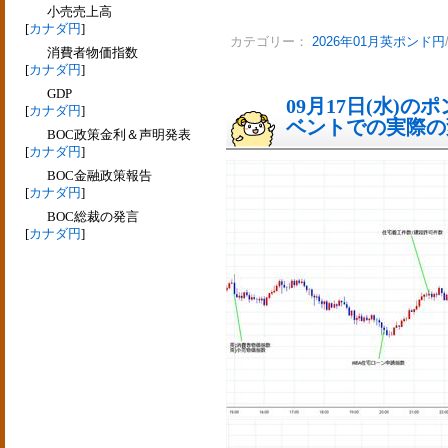
小売売上高
[
カナダ円
]
カテゴリー：
2026年01月英ポンド円
消費者物価指数
[
カナダ円
]
GDP
09月17日(水)
[
カナダ円
]
ベントでの実際の変動
BOC政策金利＆声明発表
[
カナダ円
]
BOC金融政策報告
[
カナダ円
]
BOC総裁の発言
[
カナダ円
]