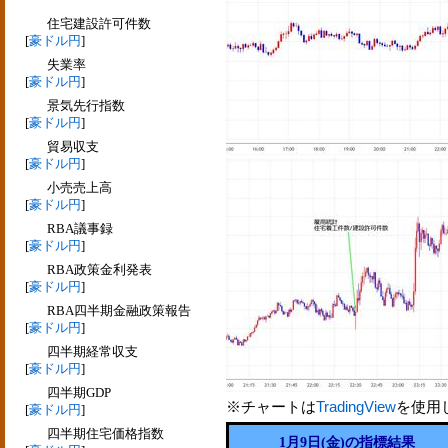
住宅建設許可件数
[
豪ドル円
]
失業率
[
豪ドル円
]
景気先行指数
[
豪ドル円
]
貿易収支
[
豪ドル円
]
小売売上高
[
豪ドル円
]
RBA議事録
[
豪ドル円
]
RBA政策金利発表
[
豪ドル円
]
RBA四半期金融政策報告
[
豪ドル円
]
四半期経常収支
[
豪ドル円
]
四半期GDP
※チャートは
TradingView
を使用
[
豪ドル円
]
四半期住宅価格指数
1月9日(金)の指標結果