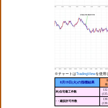
※チャートは
TradingView
を使用
8月19日(火)の指標結果
発
13
米)住宅着工件数
(13
13
↑・建設許可件数
(13