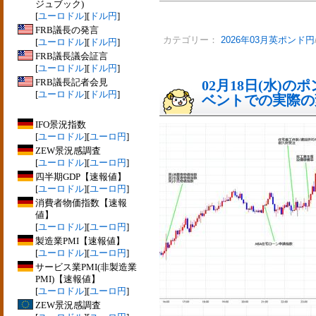
ジュブック)
[
ユーロドル
][
ドル円
]
FRB議長の発言
カテゴリー：
2026年03月英ポンド円
[
ユーロドル
][
ドル円
]
FRB議長議会証言
[
ユーロドル
][
ドル円
]
FRB議長記者会見
02月18日(水)
[
ユーロドル
][
ドル円
]
ベントでの実際の変動
IFO景況指数
[
ユーロドル
][
ユーロ円
]
ZEW景況感調査
[
ユーロドル
][
ユーロ円
]
四半期GDP【速報値】
[
ユーロドル
][
ユーロ円
]
消費者物価指数【速報
値】
[
ユーロドル
][
ユーロ円
]
製造業PMI【速報値】
[
ユーロドル
][
ユーロ円
]
サービス業PMI(非製造業
PMI)【速報値】
[
ユーロドル
][
ユーロ円
]
ZEW景況感調査