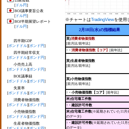
日銀短観
[
ドル円
]
BOJ議事要旨公表
[
ドル円
]
※チャートは
TradingView
を使用
BOJ半期展望レポート
[
ドル円
]
2月18日(水)の指標結果
英)
消費者物価指数
四半期GDP
[前月比/前年比]
[
ポンドドル
][
ポンド円
]
↑・
消費者物価指数【コア】
[前年比]
四半期経常収支
[
ポンドドル
][
ポンド円
]
英)生産者物価指数
小売売上高
[前月比/前年比]
[
ポンドドル
][
ポンド円
]
BOE議事録
英)小売物価指数
[
ポンドドル
][
ポンド円
]
[前月比/前年比]
失業率
↑・小売物価指数【コア】
[前年比]
[
ポンドドル
][
ポンド円
]
米)住宅着工件数
消費者物価指数
[
ポンドドル
][
ポンド円
]
↑・建設許可件数
小売物価指数
米)住宅着工件数
(※延期されていた11月
[
ポンドドル
][
ポンド円
]
のデータ)
↑・建設許可件数
(※延期されていた11月
生産者物価指数
のデータ)
[
ポンドドル
][
ポンド円
]