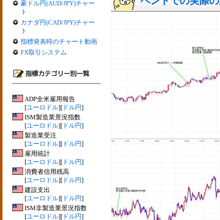
ベントでの実際の変動
豪ドル円(AUD/JPY)チャー
ト
カナダ円(CAD/JPY)チャー
ト
指標発表時のチャート動画
FX取引システム
ADP全米雇用報告
[
ユーロドル
][
ドル円
]
ISM製造業景況指数
[
ユーロドル
][
ドル円
]
製造業受注
[
ユーロドル
][
ドル円
]
雇用統計
[
ユーロドル
][
ドル円
]
消費者信用残高
[
ユーロドル
][
ドル円
]
建設支出
[
ユーロドル
][
ドル円
]
ISM非製造業景況指数
[
ユーロドル
][
ドル円
]