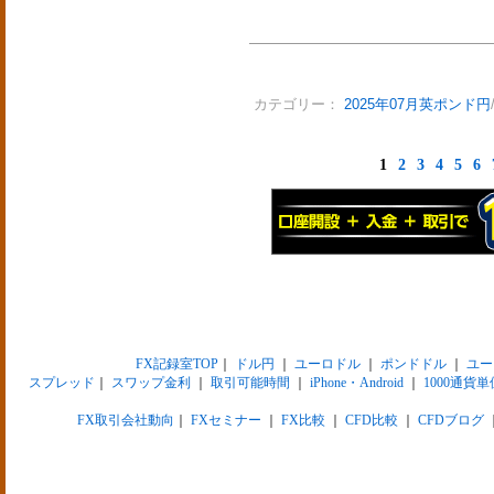
カテゴリー：
2025年07月英ポンド円
1
2
3
4
5
6
FX記録室TOP
｜
ドル円
｜
ユーロドル
｜
ポンドドル
｜
ユー
スプレッド
｜
スワップ金利
｜
取引可能時間
｜
iPhone・Android
｜
1000通貨単
FX取引会社動向
｜
FXセミナー
｜
FX比較
｜
CFD比較
｜
CFDブログ