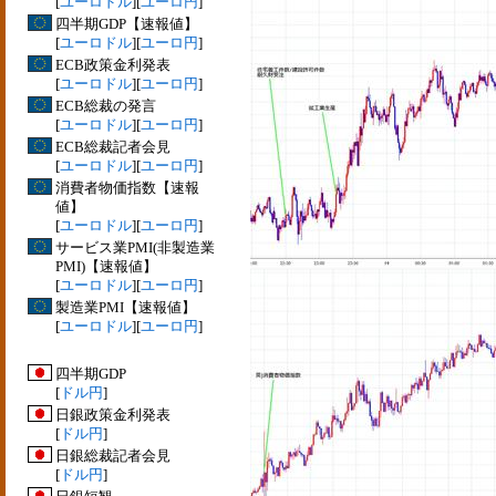
[
ユーロドル
][
ユーロ円
]
四半期GDP【速報値】
[
ユーロドル
][
ユーロ円
]
ECB政策金利発表
[
ユーロドル
][
ユーロ円
]
ECB総裁の発言
[
ユーロドル
][
ユーロ円
]
ECB総裁記者会見
[
ユーロドル
][
ユーロ円
]
消費者物価指数【速報
値】
[
ユーロドル
][
ユーロ円
]
サービス業PMI(非製造業
PMI)【速報値】
[
ユーロドル
][
ユーロ円
]
製造業PMI【速報値】
[
ユーロドル
][
ユーロ円
]
四半期GDP
[
ドル円
]
日銀政策金利発表
[
ドル円
]
日銀総裁記者会見
[
ドル円
]