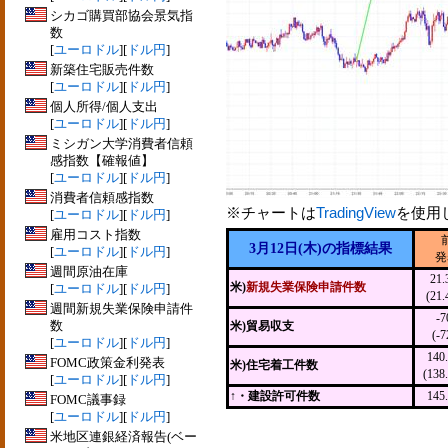
シカゴ購買部協会景気指
数
[
ユーロドル
][
ドル円
]
新築住宅販売件数
[
ユーロドル
][
ドル円
]
個人所得/個人支出
[
ユーロドル
][
ドル円
]
ミシガン大学消費者信頼
感指数【確報値】
[
ユーロドル
][
ドル円
]
消費者信頼感指数
※チャートは
TradingView
を使用
[
ユーロドル
][
ドル円
]
雇用コスト指数
3月12日(木)の指標結果
[
ユーロドル
][
ドル円
]
発
週間原油在庫
21
米)
新規失業保険申請件数
[
ユーロドル
][
ドル円
]
(21
週間新規失業保険申請件
-
数
米)貿易収支
(-
[
ユーロドル
][
ドル円
]
14
FOMC政策金利発表
米)住宅着工件数
(13
[
ユーロドル
][
ドル円
]
↑・建設許可件数
14
FOMC議事録
[
ユーロドル
][
ドル円
]
米地区連銀経済報告(ベー