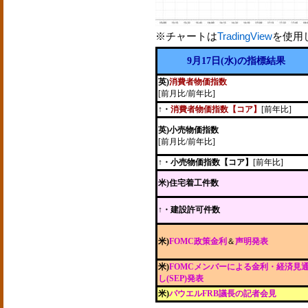
※チャートは
TradingView
を使用
9月17日(水)の指標結果
英)
消費者物価指数
[前月比/前年比]
↑・
消費者物価指数【コア】
[前年比]
英)小売物価指数
[前月比/前年比]
↑・小売物価指数【コア】
[前年比]
米)住宅着工件数
↑・建設許可件数
米)
FOMC政策金利
＆
声明発表
米)
FOMCメンバーによる金利・経済見
し(SEP)発表
米)
パウエルFRB議長の記者会見