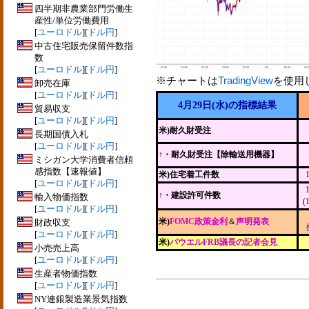
四半期非農業部門労働生
産性/単位労働費用
[
ユーロドル
][
ドル円
]
中古住宅販売保留件数指
数
[
ユーロドル
][
ドル円
]
※チャートは
TradingView
を使用
卸売在庫
[
ユーロドル
][
ドル円
]
4月29日(水)の指標結果
貿易収支
[
ユーロドル
][
ドル円
]
米)耐久財受注
長期国債入札
[
ユーロドル
][
ドル円
]
↑
・耐久財受注【除輸送用機器】
ミシガン大学消費者信頼
感指数【速報値】
米)住宅着工件数
[
ユーロドル
][
ドル円
]
↑・建設許可件数
輸入物価指数
(
[
ユーロドル
][
ドル円
]
米)
FOMC政策金利
＆
声明発表
財政収支
[
ユーロドル
][
ドル円
]
米)
パウエルFRB議長の記者会見
小売売上高
[
ユーロドル
][
ドル円
]
生産者物価指数
[
ユーロドル
][
ドル円
]
NY連銀製造業景気指数