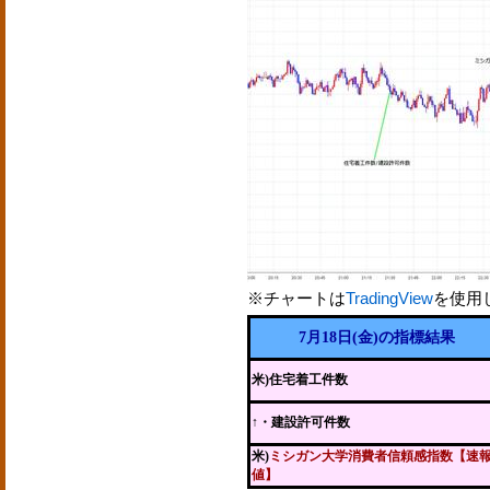
※チャートは
TradingView
を使用
7月18日(金)の指標結果
米)住宅着工件数
↑・建設許可件数
米)
ミシガン大学消費者信頼感指数【速
値】