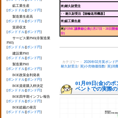
鉱工業生産
米)耐久財受注
[
ポンドドル
][
ポンド円
]
↑
・耐久財受注【除輸送用機器】
製造業生産高
[
ポンドドル
][
ポンド円
]
米)鉱工業生産
貿易収支
米)
FOMC議事録公表(1月27日・28日開催
[
ポンドドル
][
ポンド円
]
分)
サービス業PMI(非製造業
PMI)
[
ポンドドル
][
ポンド円
]
建設業PMI
[
ポンドドル
][
ポンド円
]
カテゴリー：
2026年02月英ポンド
製造業PMI
耐久財受注
/
英)小売物価指数
/
英)消
[
ポンドドル
][
ポンド円
]
BOE政策金利発表
[
ポンドドル
][
ポンド円
]
01月09日(金)
BOE資産購入枠決定
ベントでの実際の変動
[
ポンドドル
][
ポンド円
]
BOE四半期インフレ報告
[
ポンドドル
][
ポンド円
]
BOE総裁の発言
[
ポンドドル
][
ポンド円
]