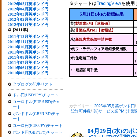
※チャートは
TradingView
を使用
2012年05月英ポンド円
2012年04月英ポンド円
2012年03月英ポンド円
5月21日(木)の指標結果
2012年02月英ポンド円
英)
製造業PMI【速報値】
2012年01月英ポンド円
[2011年]
英)
非製造業PMI【速報値】
2011年12月英ポンド円
米)
新規失業保険申請件数
2011年11月英ポンド円
2011年10月英ポンド円
米)フィラデルフィア連銀景況指数
2011年09月英ポンド円
2011年08月英ポンド円
米)住宅着工件数
2011年07月英ポンド円
2011年06月英ポンド円
↑・建設許可件数
2011年05月英ポンド円
当ブログの記事リスト
ドル円(USD/JPY)チャート
ユーロドル(EUR/USD)チャ
カテゴリー：
2026年05月英ポンド円
ート
設許可件数
/
英)サービス業PMI(非製
ポンドドル(GBP/USD)チャ
ート
ユーロ円(EUR/JPY)チャート
04月29日(水)
ポンド円(GBP/JPY)チャート