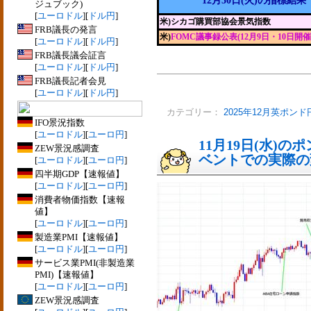
12月30日(火)の指標結果
ジュブック)
[
ユーロドル
][
ドル円
]
米)シカゴ購買部協会景気指数
FRB議長の発言
米)
FOMC議事録公表(12月9日・10日開催
[
ユーロドル
][
ドル円
]
FRB議長議会証言
[
ユーロドル
][
ドル円
]
FRB議長記者会見
[
ユーロドル
][
ドル円
]
カテゴリー：
2025年12月英ポンド
IFO景況指数
[
ユーロドル
][
ユーロ円
]
11月19日(水)
ZEW景況感調査
ベントでの実際の変動
[
ユーロドル
][
ユーロ円
]
四半期GDP【速報値】
[
ユーロドル
][
ユーロ円
]
消費者物価指数【速報
値】
[
ユーロドル
][
ユーロ円
]
製造業PMI【速報値】
[
ユーロドル
][
ユーロ円
]
サービス業PMI(非製造業
PMI)【速報値】
[
ユーロドル
][
ユーロ円
]
ZEW景況感調査