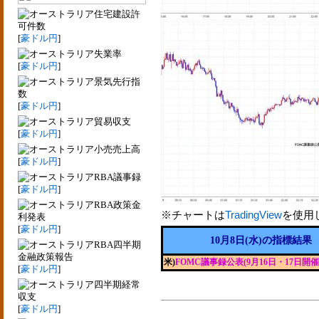
住宅建設許
可件数
[
豪ドル円
]
失業率
[
豪ドル円
]
景気先行指
数
[
豪ドル円
]
貿易収支
[
豪ドル円
]
小売売上高
[
豪ドル円
]
RBA議事録
[
豪ドル円
]
RBA政策金
※チャートは
TradingView
を使用
利発表
[
豪ドル円
]
10月8日(水)の指標結果
RBA四半期
金融政策報告
米)
FOMC議事録公表(9月16日・17日開催
[
豪ドル円
]
四半期経常
収支
[
豪ドル円
]