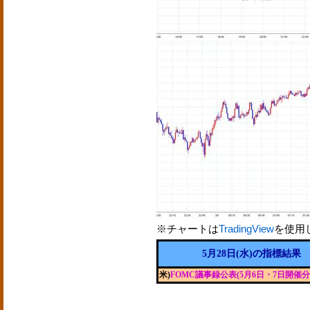
※チャートは
TradingView
を使用
5月28日(水)の指標結果
米)
FOMC議事録公表(5月6日・7日開催分