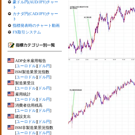
豪ドル円(AUD/JPY)チャー
ト
カナダ円(CAD/JPY)チャー
ト
指標発表時のチャート動画
FX取引システム
ADP全米雇用報告
[
ユーロドル
][
ドル円
]
ISM製造業景況指数
[
ユーロドル
][
ドル円
]
製造業受注
[
ユーロドル
][
ドル円
]
雇用統計
[
ユーロドル
][
ドル円
]
消費者信用残高
[
ユーロドル
][
ドル円
]
建設支出
[
ユーロドル
][
ドル円
]
ISM非製造業景況指数
[
ユーロドル
][
ドル円
]