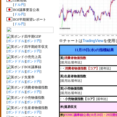
日銀短観
[
ドル円
]
BOJ議事要旨公表
[
ドル円
]
BOJ半期展望レポート
[
ドル円
]
四半期GDP
※チャートは
TradingView
を使用
[
ポンドドル
][
ポンド円
]
四半期経常収支
11月19日(水)の指標結果
[
ポンドドル
][
ポンド円
]
小売売上高
英)
消費者物価指数
[
ポンドドル
][
ポンド円
]
[前月比/前年比]
BOE議事録
↑・
消費者物価指数【コア】
[前年比]
[
ポンドドル
][
ポンド円
]
英)生産者物価指数
失業率
[前月比/前年比]
[
ポンドドル
][
ポンド円
]
消費者物価指数
英)小売物価指数
[
ポンドドル
][
ポンド円
]
[前月比/前年比]
小売物価指数
↑・小売物価指数【コア】
[前年比]
[
ポンドドル
][
ポンド円
]
米)貿易収支
生産者物価指数
[
ポンドドル
][
ポンド円
]
米)
FOMC議事録公表(10月28日・29日開