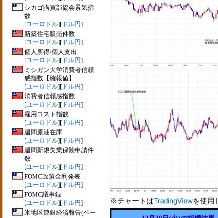
シカゴ購買部協会景気指
数
[
ユーロドル
][
ドル円
]
新築住宅販売件数
[
ユーロドル
][
ドル円
]
個人所得/個人支出
[
ユーロドル
][
ドル円
]
ミシガン大学消費者信頼
感指数【確報値】
[
ユーロドル
][
ドル円
]
消費者信頼感指数
[
ユーロドル
][
ドル円
]
雇用コスト指数
[
ユーロドル
][
ドル円
]
週間原油在庫
[
ユーロドル
][
ドル円
]
週間新規失業保険申請件
数
[
ユーロドル
][
ドル円
]
FOMC政策金利発表
[
ユーロドル
][
ドル円
]
FOMC議事録
※チャートは
TradingView
を使用
[
ユーロドル
][
ドル円
]
米地区連銀経済報告(ベー