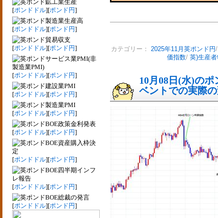
鉱工業生産
[
ポンドドル
][
ポンド円
]
製造業生産高
[
ポンドドル
][
ポンド円
]
貿易収支
[
ポンドドル
][
ポンド円
]
カテゴリー：
2025年11月英ポンド円
価指数
/
英)生産
サービス業PMI(非
製造業PMI)
[
ポンドドル
][
ポンド円
]
10月08日(水)
建設業PMI
ベントでの実際の変動
[
ポンドドル
][
ポンド円
]
製造業PMI
[
ポンドドル
][
ポンド円
]
BOE政策金利発表
[
ポンドドル
][
ポンド円
]
BOE資産購入枠決
定
[
ポンドドル
][
ポンド円
]
BOE四半期インフ
レ報告
[
ポンドドル
][
ポンド円
]
BOE総裁の発言
[
ポンドドル
][
ポンド円
]