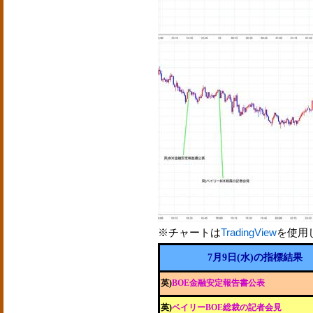
※チャートは
TradingView
を使用
7月9日(水)の指標結果
英)
BOE金融安定報告書公表
英)
ベイリーBOE総裁の記者会見