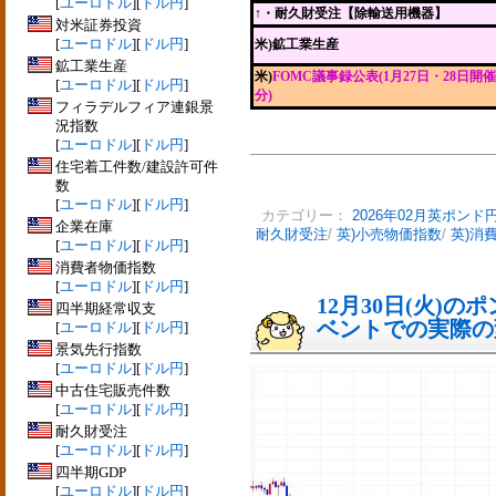
[
ユーロドル
][
ドル円
]
↑
・耐久財受注【除輸送用機器】
対米証券投資
[
ユーロドル
][
ドル円
]
米)鉱工業生産
鉱工業生産
米)
FOMC議事録公表(1月27日・28日開催
[
ユーロドル
][
ドル円
]
分)
フィラデルフィア連銀景
況指数
[
ユーロドル
][
ドル円
]
住宅着工件数/建設許可件
数
[
ユーロドル
][
ドル円
]
カテゴリー：
2026年02月英ポンド
企業在庫
耐久財受注
/
英)小売物価指数
/
英)消
[
ユーロドル
][
ドル円
]
消費者物価指数
[
ユーロドル
][
ドル円
]
12月30日(火)
四半期経常収支
ベントでの実際の変動
[
ユーロドル
][
ドル円
]
景気先行指数
[
ユーロドル
][
ドル円
]
中古住宅販売件数
[
ユーロドル
][
ドル円
]
耐久財受注
[
ユーロドル
][
ドル円
]
四半期GDP
[
ユーロドル
][
ドル円
]