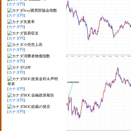
[
カナダ円
]
Ivey購買部協会指数
[
カナダ円
]
失業率
[
カナダ円
]
貿易収支
[
カナダ円
]
小売売上高
[
カナダ円
]
消費者物価指数
[
カナダ円
]
GDP
[
カナダ円
]
BOC政策金利＆声明
発表
[
カナダ円
]
BOC金融政策報告
[
カナダ円
]
BOC総裁の発言
[
カナダ円
]