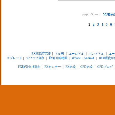
カテゴリー：
2025
1
2
3
4
5
6
FX記録室TOP
｜
ドル円
｜
ユーロドル
｜
ポンドドル
｜
ユー
スプレッド
｜
スワップ金利
｜
取引可能時間
｜
iPhone・Android
｜
1000通貨単
FX取引会社動向
｜
FXセミナー
｜
FX比較
｜
CFD比較
｜
CFDブログ