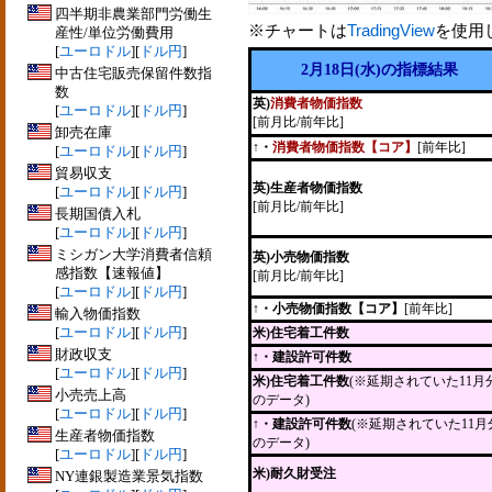
四半期非農業部門労働生
※チャートは
TradingView
を使用
産性/単位労働費用
[
ユーロドル
][
ドル円
]
2月18日(水)の指標結果
中古住宅販売保留件数指
数
英)
消費者物価指数
[
ユーロドル
][
ドル円
]
[前月比/前年比]
卸売在庫
↑・
消費者物価指数【コア】
[前年比]
[
ユーロドル
][
ドル円
]
貿易収支
英)生産者物価指数
[
ユーロドル
][
ドル円
]
[前月比/前年比]
長期国債入札
[
ユーロドル
][
ドル円
]
ミシガン大学消費者信頼
英)小売物価指数
感指数【速報値】
[前月比/前年比]
[
ユーロドル
][
ドル円
]
↑・小売物価指数【コア】
[前年比]
輸入物価指数
[
ユーロドル
][
ドル円
]
米)住宅着工件数
財政収支
↑・建設許可件数
[
ユーロドル
][
ドル円
]
米)住宅着工件数
(※延期されていた11月
小売売上高
のデータ)
[
ユーロドル
][
ドル円
]
↑・建設許可件数
(※延期されていた11月
生産者物価指数
のデータ)
[
ユーロドル
][
ドル円
]
米)耐久財受注
NY連銀製造業景気指数