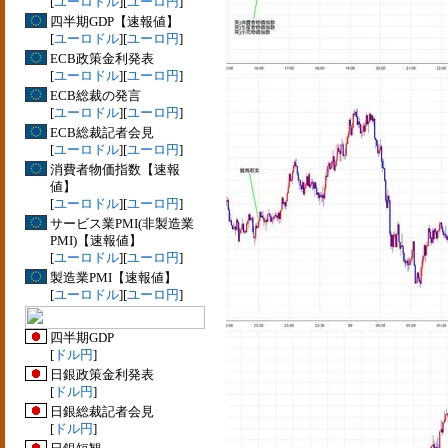
[
ユーロドル
][
ユーロ円
]
四半期GDP【速報値】
[
ユーロドル
][
ユーロ円
]
ECB政策金利発表
[
ユーロドル
][
ユーロ円
]
ECB総裁の発言
[
ユーロドル
][
ユーロ円
]
ECB総裁記者会見
[
ユーロドル
][
ユーロ円
]
消費者物価指数【速報
値】
[
ユーロドル
][
ユーロ円
]
サービス業PMI(非製造業
PMI)【速報値】
[
ユーロドル
][
ユーロ円
]
製造業PMI【速報値】
[
ユーロドル
][
ユーロ円
]
四半期GDP
[
ドル円
]
日銀政策金利発表
[
ドル円
]
日銀総裁記者会見
[
ドル円
]