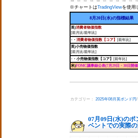
※チャートは
TradingView
を使用
8月20日(水)の指標結果
英)
消費者物価指数
[前月比/前年比]
↑・
消費者物価指数【コア】
[前年比]
英)小売物価指数
[前月比/前年比]
↑・小売物価指数【コア】
[前年比]
米)
FOMC議事録公表(7月29日・30日開催
カテゴリー：
2025年08月英ポンド円
07月09日(水)
ベントでの実際の変動