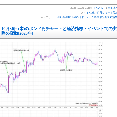
2025/10/31 11:55 |
FXURL
| ▲
画面上
TOP：
FX[ポンド円]チャート記
カテゴリー：
2025年10月英ポンド円
/
シカゴ購買部協会景気指
10月30日(木)のポンド円チャートと経済指標・イベントでの実
際の変動[2025年]