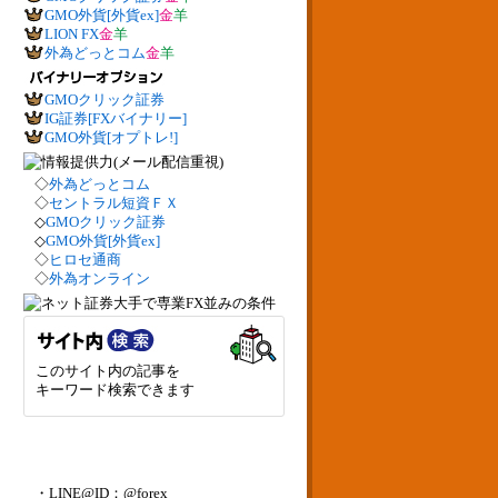
GMO外貨[外貨ex]
金
羊
LION FX
金
羊
外為どっとコム
金
羊
GMOクリック証券
IG証券[FXバイナリー]
GMO外貨[オプトレ!]
◇
外為どっとコム
◇
セントラル短資ＦＸ
◇
GMOクリック証券
◇
GMO外貨[外貨ex]
◇
ヒロセ通商
◇
外為オンライン
このサイト内の記事を
キーワード検索できます
・LINE@ID：@forex