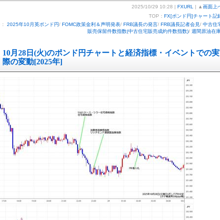
2025/10/29 10:28 |
FXURL
| ▲
画面上
TOP：
FX[ポンド円]チャート記
ー：
2025年10月英ポンド円
/
FOMC政策金利＆声明発表
/
FRB議長の発言
/
FRB議長記者会見
/
中古住
販売保留件数指数(中古住宅販売成約件数指数)
/
週間原油在
10月28日(火)のポンド円チャートと経済指標・イベントでの実
際の変動[2025年]