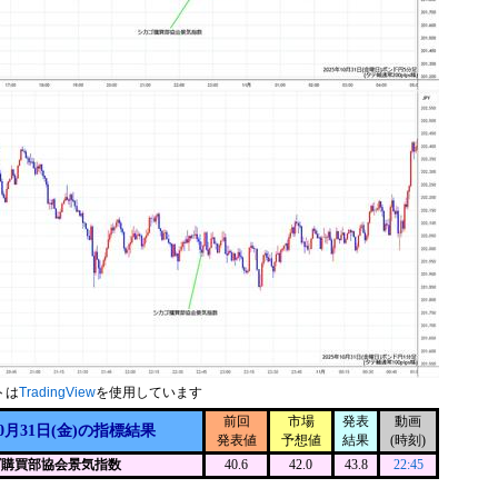
トは
TradingView
を使用しています
前回
市場
発表
動画
10月31日(金)の指標結果
発表値
予想値
結果
(時刻)
ゴ購買部協会景気指数
40.6
42.0
43.8
22:45