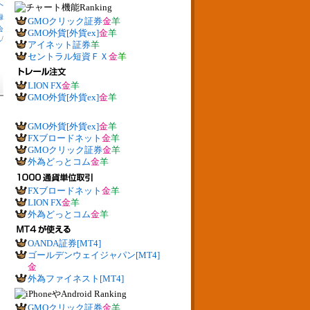
へ
録
GMOクリック証券
金
羊
会
GMO外貨[外貨ex]
金
羊
見
/
アイネット証券
羊
セントラル短資ＦＸ
金
羊
LION FX
金
羊
GMO外貨[外貨ex]
金
羊
GMO外貨[外貨ex]
金
羊
FXブロードネット
金
羊
GMOクリック証券
金
羊
外為どっとコム
金
羊
FXブロードネット
金
羊
LION FX
金
羊
外為どっとコム
金
羊
OANDA証券[MT4]
ゴールデンウェイジャパン[MT4]
金
外為ファイネスト[MT4]
GMOクリック証券
金
羊