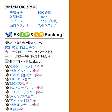
・
決済方法
・
1000通貨
・
取引時間
・
iPhone
・
スプレッド
・
スワップ金利
・
売買シグナル
・
取引システム
FX比較ロボはコチラ
金マーク
はキャッシュバックあり
羊マーク
は羊飼い限定特典あり
GMOクリック証券
金
羊
外為どっとコム
金
羊
GMO外貨[外貨ex]
金
羊
LIGHT FX
金
羊
LION FX
金
羊
FXブロードネット
金
羊
JFX[マトリックス]
金
羊
みんなのFX
金
羊
アイネット証券
羊
外為オンライン
金
羊
IG証券
金