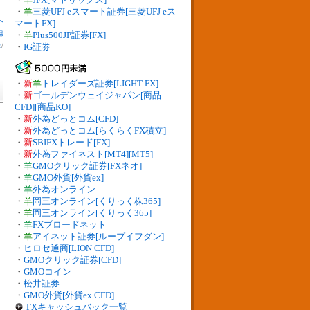
・
羊
三菱UFJ eスマート証券[三菱UFJ eス
へ
マートFX]
録
・
羊
Plus500JP証券[FX]
数
/
・
IG証券
・
新
羊
トレイダーズ証券[LIGHT FX]
・
新
ゴールデンウェイジャパン[商品
CFD][商品KO]
・
新
外為どっとコム[CFD]
・
新
外為どっとコム[らくらくFX積立]
・
新
SBIFXトレード[FX]
・
新
外為ファイネスト[MT4][MT5]
・
羊
GMOクリック証券[FXネオ]
・
羊
GMO外貨[外貨ex]
・
羊
外為オンライン
・
羊
岡三オンライン[くりっく株365]
・
羊
岡三オンライン[くりっく365]
・
羊
FXブロードネット
・
羊
アイネット証券[ループイフダン]
・
ヒロセ通商[LION CFD]
・
GMOクリック証券[CFD]
・
GMOコイン
・
松井証券
・
GMO外貨[外貨ex CFD]
FXキャッシュバック一覧