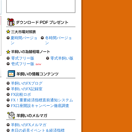
夏時間バージョ
冬時間バージョ
ン
ン
零式フリー版
零式羊飼い版
壱式フリー版
new
羊飼いのFXブログ
羊飼いのFX記録室
FX比較ロボ
FX！重要経済指標直前通知システム
FX口座開設キャンペーン徹底調査
羊飼いのFXメルマガ
本日の必見イベント＆経済指標