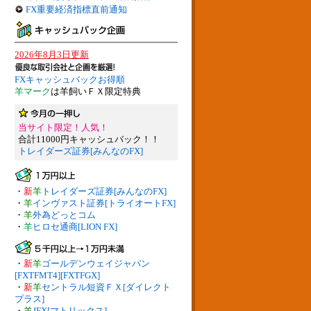
FX重要経済指標直前通知
2026年8月3日更新
FXキャッシュバックお得順
羊マーク
は羊飼いＦＸ限定特典
当サイト限定！人気！
合計11000円キャッシュバック！！
トレイダーズ証券[みんなのFX]
・
新
羊
トレイダーズ証券[みんなのFX]
・
羊
インヴァスト証券[トライオートFX]
・
羊
外為どっとコム
・
羊
ヒロセ通商[LION FX]
・
新
羊
ゴールデンウェイジャパン
[FXTFMT4][FXTFGX]
・
新
羊
セントラル短資ＦＸ[ダイレクト
プラス]
・
羊
JFX[マトリックス]