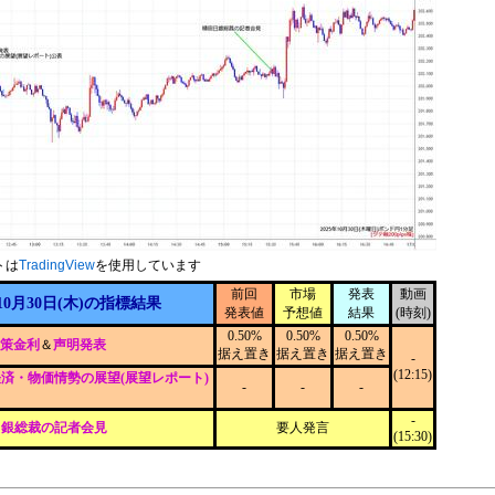
トは
TradingView
を使用しています
前回
市場
発表
動画
10月30日(木)の指標結果
発表値
予想値
結果
(時刻)
0.50%
0.50%
0.50%
政策金利
＆
声明発表
据え置き
据え置き
据え置き
-
(12:15)
済・物価情勢の展望(展望レポート)
-
-
-
-
日銀総裁の記者会見
要人発言
(15:30)