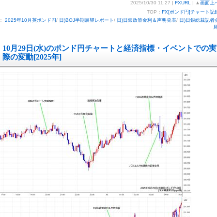
2025/10/30 11:27 |
FXURL
| ▲
画面上
TOP：
FX[ポンド円]チャート記
：
2025年10月英ポンド円
/
日)BOJ半期展望レポート
/
日)日銀政策金利＆声明発表
/
日)日銀総裁記者
10月29日(水)のポンド円チャートと経済指標・イベントでの実
際の変動[2025年]