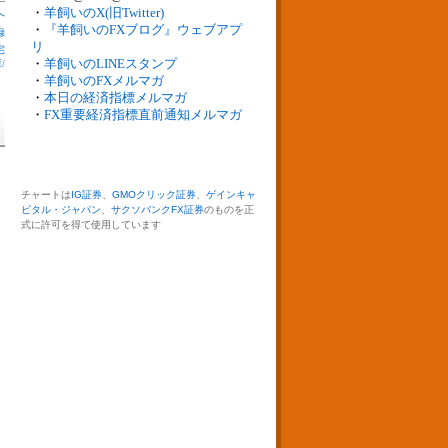
・
羊飼いのX(旧Twitter)
へ
・
『羊飼いのFXブログ』ウェブアプ
録
リ
宅
・
羊飼いのLINEスタンプ
庫
/
・
羊飼いのFXメルマガ
・
本日の経済指標メルマガ
・
FX重要経済指標直前通知メルマガ
チャートは
IG証券
、
GMOクリック証券
、
ゲインキャ
ピタル・ジャパン
、
サクソバンクFX証券
のものを正
式に許可を得て使用しています