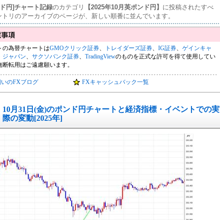
ンド円]チャート記録
のカテゴリ
【2025年10月英ポンド円】
に投稿されたすべ
ントリのアーカイブのページが、新しい順番に並んでいます。
トの為替チャートは
GMOクリック証券
、
トレイダーズ証券
、
IG証券
、
ゲインキャ
・ジャパン
、
サクソバンク証券
、
TradingView
のものを正式な許可を得て使用してい
無断転用はご遠慮願います。
飼いのFXブログ
FXキャッシュバック一覧
10月31日(金)のポンド円チャートと経済指標・イベントでの実
際の変動[2025年]