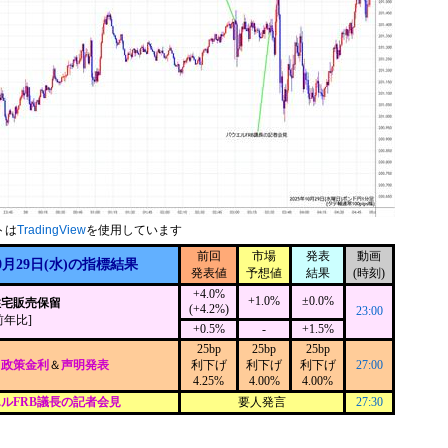
トは
TradingView
を使用しています
前回
市場
発表
動画
0月29日(水)の指標結果
発表値
予想値
結果
(時刻)
+4.0%
+1.0%
±0.0%
住宅販売保留
(+4.2%)
23:00
前年比]
+0.5%
-
+1.5%
25bp
25bp
25bp
C政策金利
＆
声明発表
利下げ
利下げ
利下げ
27:00
4.25%
4.00%
4.00%
ルFRB議長の記者会見
要人発言
27:30