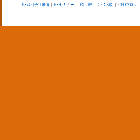
FX取引会社動向
｜
FXセミナー
｜
FX比較
｜
CFD比較
｜
CFDブログ