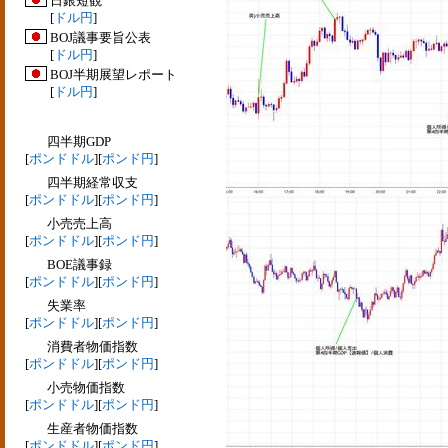
日銀短観
[
ドル円
]
BOJ議事要旨公表
[
ドル円
]
BOJ半期展望レポート
[
ドル円
]
四半期GDP
[
ポンドドル
][
ポンド円
]
四半期経常収支
[
ポンドドル
][
ポンド円
]
小売売上高
[
ポンドドル
][
ポンド円
]
BOE議事録
[
ポンドドル
][
ポンド円
]
失業率
[
ポンドドル
][
ポンド円
]
消費者物価指数
[
ポンドドル
][
ポンド円
]
小売物価指数
[
ポンドドル
][
ポンド円
]
生産者物価指数
[
ポンドドル
][
ポンド円
]