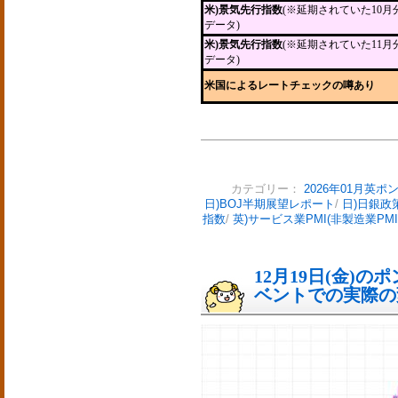
米)景気先行指数
(※延期されていた10月
データ)
米)景気先行指数
(※延期されていた11月
データ)
米国によるレートチェックの噂あり
カテゴリー：
2026年01月英ポ
日)BOJ半期展望レポート
/
日)日銀政
指数
/
英)サービス業PMI(非製造業PM
12月19日(金)
ベントでの実際の変動