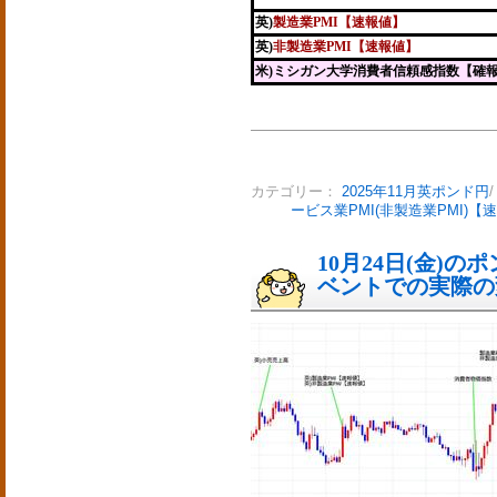
英)
製造業PMI【速報値】
英)
非製造業PMI【速報値】
米)ミシガン大学消費者信頼感指数【確
カテゴリー：
2025年11月英ポンド円
ービス業PMI(非製造業PMI)【
10月24日(金)
ベントでの実際の変動