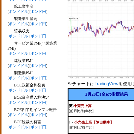
鉱工業生産
[
ポンドドル
][
ポンド円
]
製造業生産高
[
ポンドドル
][
ポンド円
]
貿易収支
[
ポンドドル
][
ポンド円
]
サービス業PMI(非製造業
PMI)
[
ポンドドル
][
ポンド円
]
建設業PMI
[
ポンドドル
][
ポンド円
]
製造業PMI
[
ポンドドル
][
ポンド円
]
※チャートは
TradingView
を使用
BOE政策金利発表
[
ポンドドル
][
ポンド円
]
2月20日(金)の指標結果
BOE資産購入枠決定
[
ポンドドル
][
ポンド円
]
英)
小売売上高
BOE四半期インフレ報告
[前月比/前年比]
[
ポンドドル
][
ポンド円
]
BOE総裁の発言
↑
・
小売売上高【除自動車】
[
ポンドドル
][
ポンド円
]
[前月比/前年比]