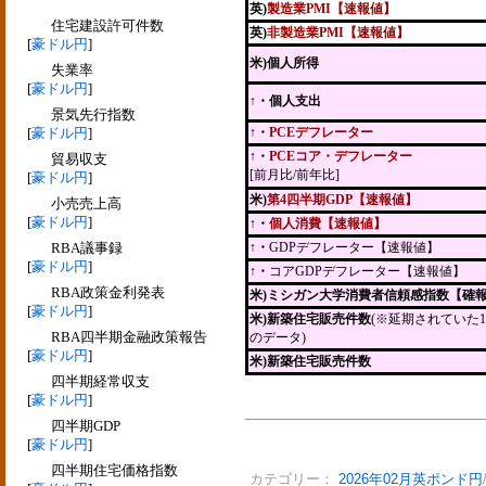
英)
製造業PMI【速報値】
住宅建設許可件数
英)
非製造業PMI【速報値】
[
豪ドル円
]
米)個人所得
失業率
[
豪ドル円
]
↑・個人支出
景気先行指数
[
豪ドル円
]
↑・
PCEデフレーター
↑・
PCEコア・デフレーター
貿易収支
[前月比/前年比]
[
豪ドル円
]
米)
第4四半期GDP【速報値】
小売売上高
[
豪ドル円
]
↑・
個人消費【速報値】
RBA議事録
↑・
GDPデフレーター【速報値】
[
豪ドル円
]
↑・
コアGDPデフレーター【速報値】
RBA政策金利発表
米)ミシガン大学消費者信頼感指数【確
[
豪ドル円
]
米)新築住宅販売件数
(※延期されていた1
RBA四半期金融政策報告
のデータ)
[
豪ドル円
]
米)新築住宅販売件数
四半期経常収支
[
豪ドル円
]
四半期GDP
[
豪ドル円
]
四半期住宅価格指数
カテゴリー：
2026年02月英ポンド円