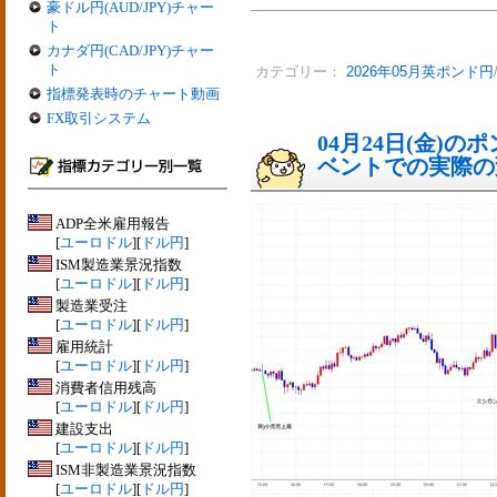
豪ドル円(AUD/JPY)チャー
ト
カナダ円(CAD/JPY)チャー
ト
カテゴリー：
2026年05月英ポンド円
指標発表時のチャート動画
FX取引システム
04月24日(金)
ベントでの実際の変動
ADP全米雇用報告
[
ユーロドル
][
ドル円
]
ISM製造業景況指数
[
ユーロドル
][
ドル円
]
製造業受注
[
ユーロドル
][
ドル円
]
雇用統計
[
ユーロドル
][
ドル円
]
消費者信用残高
[
ユーロドル
][
ドル円
]
建設支出
[
ユーロドル
][
ドル円
]
ISM非製造業景況指数
[
ユーロドル
][
ドル円
]