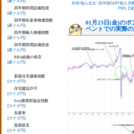
[
豪ドル円
]
所得/個人支出
/
四半期GDP/個人消
四半期民間設備投資
PMI)【
[
豪ドル円
]
四半期生産者物価指数
01月23日(金)
[
豪ドル円
]
ベントでの実際の変動
四半期輸入物価指数
[
豪ドル円
]
四半期民間設備投資
[
豪ドル円
]
RBA総裁の発言
[
豪ドル円
]
新築住宅価格指数
[
カナダ円
]
住宅建設許可
[
カナダ円
]
Ivey購買部協会指数
[
カナダ円
]
失業率
[
カナダ円
]
貿易収支
[
カナダ円
]