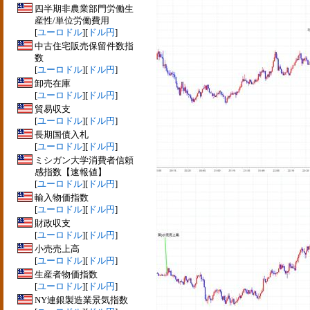
四半期非農業部門労働生
産性/単位労働費用
[
ユーロドル
][
ドル円
]
中古住宅販売保留件数指
数
[
ユーロドル
][
ドル円
]
卸売在庫
[
ユーロドル
][
ドル円
]
貿易収支
[
ユーロドル
][
ドル円
]
長期国債入札
[
ユーロドル
][
ドル円
]
ミシガン大学消費者信頼
感指数【速報値】
[
ユーロドル
][
ドル円
]
輸入物価指数
[
ユーロドル
][
ドル円
]
財政収支
[
ユーロドル
][
ドル円
]
小売売上高
[
ユーロドル
][
ドル円
]
生産者物価指数
[
ユーロドル
][
ドル円
]
NY連銀製造業景気指数