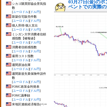
03月27日(金)
シカゴ購買部協会景気指
ベントでの実際の変動
数
[
ユーロドル
][
ドル円
]
新築住宅販売件数
[
ユーロドル
][
ドル円
]
個人所得/個人支出
[
ユーロドル
][
ドル円
]
ミシガン大学消費者信頼
感指数【確報値】
[
ユーロドル
][
ドル円
]
消費者信頼感指数
[
ユーロドル
][
ドル円
]
雇用コスト指数
[
ユーロドル
][
ドル円
]
週間原油在庫
[
ユーロドル
][
ドル円
]
週間新規失業保険申請件
数
[
ユーロドル
][
ドル円
]
FOMC政策金利発表
[
ユーロドル
][
ドル円
]
FOMC議事録
[
ユーロドル
][
ドル円
]
米地区連銀経済報告(ベー