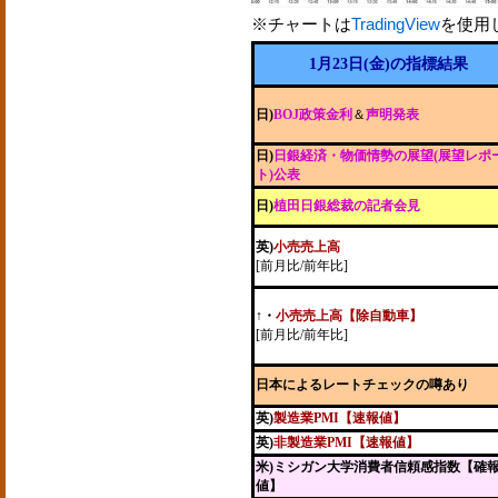
※チャートは
TradingView
を使用
1月23日(金)の指標結果
日)
BOJ政策金利
＆
声明発表
日)
日銀経済・物価情勢の展望(展望レポ
ト)公表
日)
植田日銀総裁の記者会見
英)
小売売上高
[前月比/前年比]
↑
・
小売売上高【除自動車】
[前月比/前年比]
日本によるレートチェックの噂あり
英)
製造業PMI【速報値】
英)
非製造業PMI【速報値】
米)ミシガン大学消費者信頼感指数【確
値】