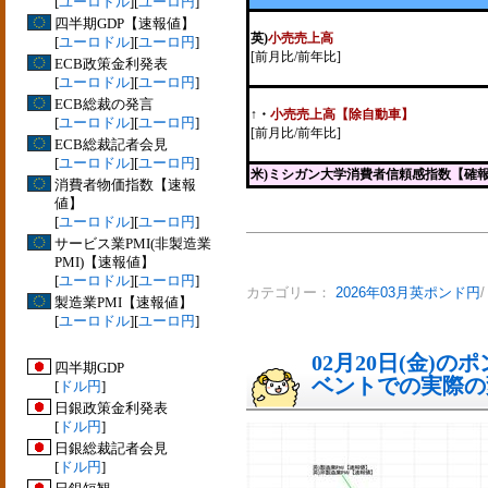
[
ユーロドル
][
ユーロ円
]
四半期GDP【速報値】
英)
小売売上高
[
ユーロドル
][
ユーロ円
]
[前月比/前年比]
ECB政策金利発表
[
ユーロドル
][
ユーロ円
]
ECB総裁の発言
↑
・
小売売上高【除自動車】
[
ユーロドル
][
ユーロ円
]
[前月比/前年比]
ECB総裁記者会見
[
ユーロドル
][
ユーロ円
]
米)ミシガン大学消費者信頼感指数【確
消費者物価指数【速報
値】
[
ユーロドル
][
ユーロ円
]
サービス業PMI(非製造業
PMI)【速報値】
[
ユーロドル
][
ユーロ円
]
カテゴリー：
2026年03月英ポンド円
製造業PMI【速報値】
[
ユーロドル
][
ユーロ円
]
02月20日(金)
四半期GDP
ベントでの実際の変動
[
ドル円
]
日銀政策金利発表
[
ドル円
]
日銀総裁記者会見
[
ドル円
]