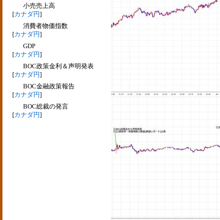
小売売上高
[
カナダ円
]
消費者物価指数
[
カナダ円
]
GDP
[
カナダ円
]
BOC政策金利＆声明発表
[
カナダ円
]
BOC金融政策報告
[
カナダ円
]
BOC総裁の発言
[
カナダ円
]