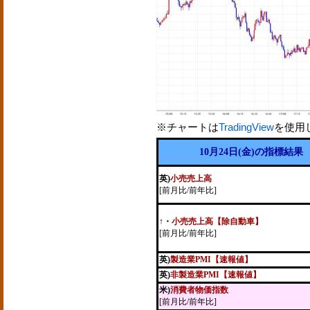
※チャートは
TradingView
を使用
10月24日(金)の指標結果
英)
小売売上高
[前月比/前年比]
↑
・
小売売上高【除自動車】
[前月比/前年比]
英)
製造業PMI【速報値】
英)
非製造業PMI【速報値】
米)
消費者物価指数
[前月比/前年比]