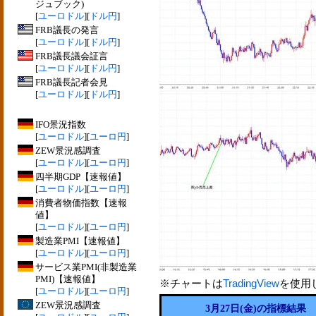
ジュブック)
[
ユーロドル
][
ドル円
]
FRB議長の発言
[
ユーロドル
][
ドル円
]
FRB議長議会証言
[
ユーロドル
][
ドル円
]
FRB議長記者会見
[
ユーロドル
][
ドル円
]
IFO景況指数
[
ユーロドル
][
ユーロ円
]
ZEW景況感調査
[
ユーロドル
][
ユーロ円
]
四半期GDP【速報値】
[
ユーロドル
][
ユーロ円
]
消費者物価指数【速報
値】
[
ユーロドル
][
ユーロ円
]
製造業PMI【速報値】
[
ユーロドル
][
ユーロ円
]
サービス業PMI(非製造業
PMI)【速報値】
※チャートは
TradingView
を使用
[
ユーロドル
][
ユーロ円
]
ZEW景況感調査
3月27日(金)の指標結果