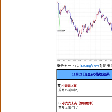
※チャートは
TradingView
を使用
11月21日(金)の指標結果
英)
小売売上高
[前月比/前年比]
↑
・
小売売上高【除自動車】
[前月比/前年比]