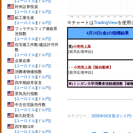
[
ユーロドル
][
ドル円
]
対米証券投資
[
ユーロドル
][
ドル円
]
鉱工業生産
※チャートは
TradingView
を使用
[
ユーロドル
][
ドル円
]
フィラデルフィア連銀景
4月24日(金)の指標結果
況指数
[
ユーロドル
][
ドル円
]
住宅着工件数/建設許可件
英)
小売売上高
数
[前月比/前年比]
[
ユーロドル
][
ドル円
]
企業在庫
[
ユーロドル
][
ドル円
]
↑
・
小売売上高【除自動車】
消費者物価指数
[前月比/前年比]
[
ユーロドル
][
ドル円
]
四半期経常収支
米)ミシガン大学消費者信頼感指数【確
[
ユーロドル
][
ドル円
]
景気先行指数
[
ユーロドル
][
ドル円
]
中古住宅販売件数
[
ユーロドル
][
ドル円
]
耐久財受注
カテゴリー：
2026年04月英ポンド円
[
ユーロドル
][
ドル円
]
四半期GDP
[
ユーロドル
][
ドル円
]