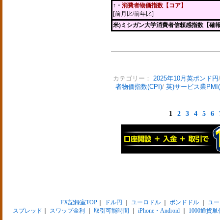
↑・
消費者物価指数【コア】
[前月比/前年比]
米)ミシガン大学消費者信頼感指数【確
カテゴリー：
2025年10月英ポンド円
者物価指数(CPI)
/
英)サービス業PMI
1
2
3
4
5
6
FX記録室TOP
｜
ドル円
｜
ユーロドル
｜
ポンドドル
｜
ユー
スプレッド
｜
スワップ金利
｜
取引可能時間
｜
iPhone・Android
｜
1000通貨単