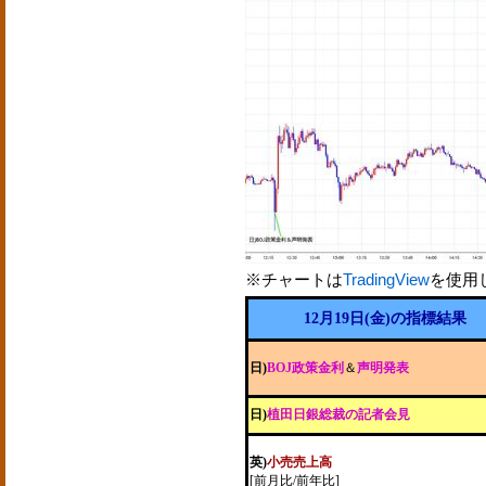
※チャートは
TradingView
を使用
12月19日(金)の指標結果
日)
BOJ政策金利
＆
声明発表
日)
植田日銀総裁の記者会見
英)
小売売上高
[前月比/前年比]