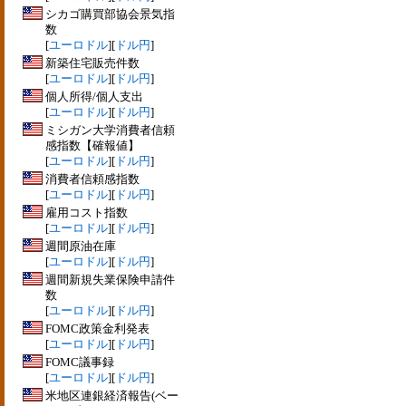
シカゴ購買部協会景気指
数
[
ユーロドル
][
ドル円
]
新築住宅販売件数
[
ユーロドル
][
ドル円
]
個人所得/個人支出
[
ユーロドル
][
ドル円
]
ミシガン大学消費者信頼
感指数【確報値】
[
ユーロドル
][
ドル円
]
消費者信頼感指数
[
ユーロドル
][
ドル円
]
雇用コスト指数
[
ユーロドル
][
ドル円
]
週間原油在庫
[
ユーロドル
][
ドル円
]
週間新規失業保険申請件
数
[
ユーロドル
][
ドル円
]
FOMC政策金利発表
[
ユーロドル
][
ドル円
]
FOMC議事録
[
ユーロドル
][
ドル円
]
米地区連銀経済報告(ベー