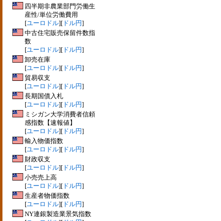
四半期非農業部門労働生
産性/単位労働費用
[
ユーロドル
][
ドル円
]
中古住宅販売保留件数指
数
[
ユーロドル
][
ドル円
]
卸売在庫
[
ユーロドル
][
ドル円
]
貿易収支
[
ユーロドル
][
ドル円
]
長期国債入札
[
ユーロドル
][
ドル円
]
ミシガン大学消費者信頼
感指数【速報値】
[
ユーロドル
][
ドル円
]
輸入物価指数
[
ユーロドル
][
ドル円
]
財政収支
[
ユーロドル
][
ドル円
]
小売売上高
[
ユーロドル
][
ドル円
]
生産者物価指数
[
ユーロドル
][
ドル円
]
NY連銀製造業景気指数