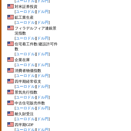
[
ユーロドル
][
ドル円
]
対米証券投資
[
ユーロドル
][
ドル円
]
鉱工業生産
[
ユーロドル
][
ドル円
]
フィラデルフィア連銀景
況指数
[
ユーロドル
][
ドル円
]
住宅着工件数/建設許可件
数
[
ユーロドル
][
ドル円
]
企業在庫
[
ユーロドル
][
ドル円
]
消費者物価指数
[
ユーロドル
][
ドル円
]
四半期経常収支
[
ユーロドル
][
ドル円
]
景気先行指数
[
ユーロドル
][
ドル円
]
中古住宅販売件数
[
ユーロドル
][
ドル円
]
耐久財受注
[
ユーロドル
][
ドル円
]
四半期GDP
[
ユーロドル
][
ドル円
]