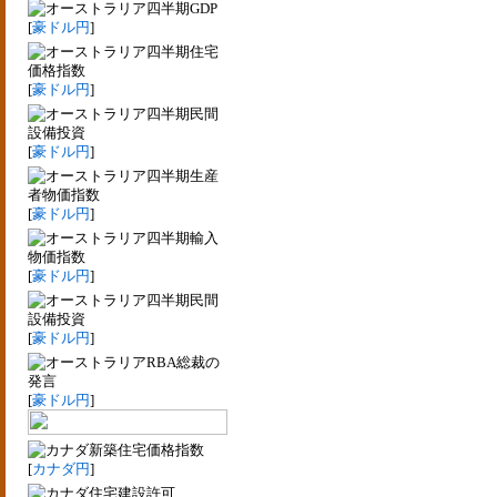
四半期GDP
[
豪ドル円
]
四半期住宅
価格指数
[
豪ドル円
]
四半期民間
設備投資
[
豪ドル円
]
四半期生産
者物価指数
[
豪ドル円
]
四半期輸入
物価指数
[
豪ドル円
]
四半期民間
設備投資
[
豪ドル円
]
RBA総裁の
発言
[
豪ドル円
]
新築住宅価格指数
[
カナダ円
]
住宅建設許可