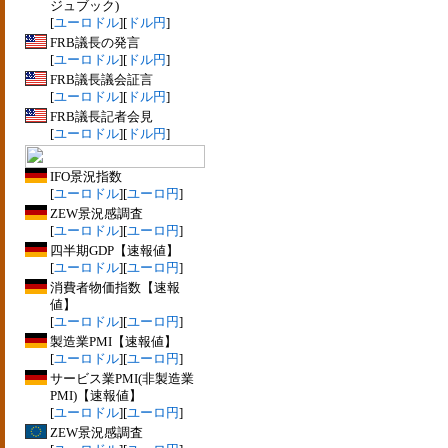
ジュブック)
[
ユーロドル
][
ドル円
]
FRB議長の発言
[
ユーロドル
][
ドル円
]
FRB議長議会証言
[
ユーロドル
][
ドル円
]
FRB議長記者会見
[
ユーロドル
][
ドル円
]
IFO景況指数
[
ユーロドル
][
ユーロ円
]
ZEW景況感調査
[
ユーロドル
][
ユーロ円
]
四半期GDP【速報値】
[
ユーロドル
][
ユーロ円
]
消費者物価指数【速報
値】
[
ユーロドル
][
ユーロ円
]
製造業PMI【速報値】
[
ユーロドル
][
ユーロ円
]
サービス業PMI(非製造業
PMI)【速報値】
[
ユーロドル
][
ユーロ円
]
ZEW景況感調査