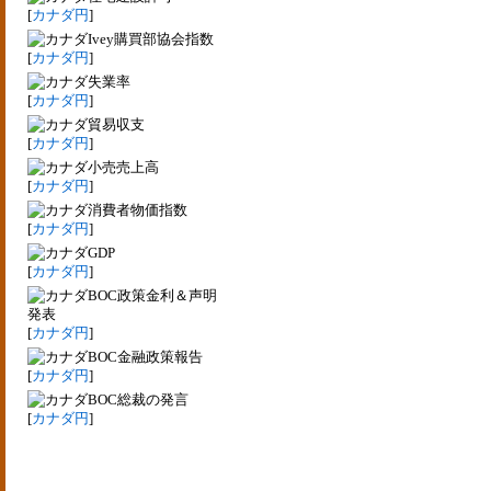
[
カナダ円
]
Ivey購買部協会指数
[
カナダ円
]
失業率
[
カナダ円
]
貿易収支
[
カナダ円
]
小売売上高
[
カナダ円
]
消費者物価指数
[
カナダ円
]
GDP
[
カナダ円
]
BOC政策金利＆声明
発表
[
カナダ円
]
BOC金融政策報告
[
カナダ円
]
BOC総裁の発言
[
カナダ円
]