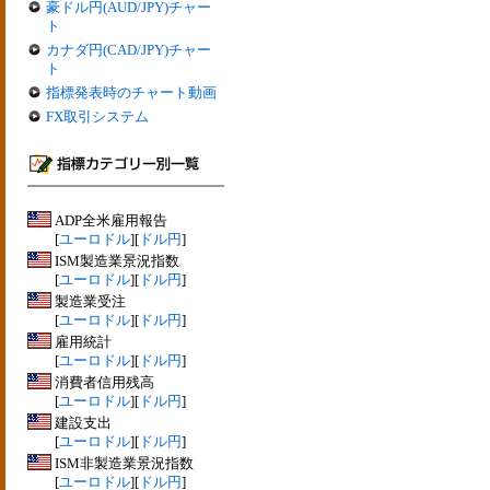
豪ドル円(AUD/JPY)チャー
ト
カナダ円(CAD/JPY)チャー
ト
指標発表時のチャート動画
FX取引システム
ADP全米雇用報告
[
ユーロドル
][
ドル円
]
ISM製造業景況指数
[
ユーロドル
][
ドル円
]
製造業受注
[
ユーロドル
][
ドル円
]
雇用統計
[
ユーロドル
][
ドル円
]
消費者信用残高
[
ユーロドル
][
ドル円
]
建設支出
[
ユーロドル
][
ドル円
]
ISM非製造業景況指数
[
ユーロドル
][
ドル円
]