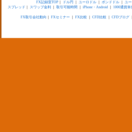
FX記録室TOP
｜
ドル円
｜
ユーロドル
｜
ポンドドル
｜
ユー
スプレッド
｜
スワップ金利
｜
取引可能時間
｜
iPhone・Android
｜
1000通貨単
FX取引会社動向
｜
FXセミナー
｜
FX比較
｜
CFD比較
｜
CFDブログ