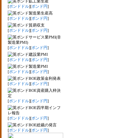
鉱工業生産
[
ポンドドル
][
ポンド円
]
製造業生産高
[
ポンドドル
][
ポンド円
]
貿易収支
[
ポンドドル
][
ポンド円
]
サービス業PMI(非
製造業PMI)
[
ポンドドル
][
ポンド円
]
建設業PMI
[
ポンドドル
][
ポンド円
]
製造業PMI
[
ポンドドル
][
ポンド円
]
BOE政策金利発表
[
ポンドドル
][
ポンド円
]
BOE資産購入枠決
定
[
ポンドドル
][
ポンド円
]
BOE四半期インフ
レ報告
[
ポンドドル
][
ポンド円
]
BOE総裁の発言
[
ポンドドル
][
ポンド円
]