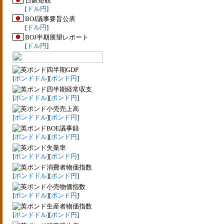
日銀短観
[
ドル円
]
BOJ議事要旨公表
[
ドル円
]
BOJ半期展望レポート
[
ドル円
]
四半期GDP
[
ポンドドル
][
ポンド円
]
四半期経常収支
[
ポンドドル
][
ポンド円
]
小売売上高
[
ポンドドル
][
ポンド円
]
BOE議事録
[
ポンドドル
][
ポンド円
]
失業率
[
ポンドドル
][
ポンド円
]
消費者物価指数
[
ポンドドル
][
ポンド円
]
小売物価指数
[
ポンドドル
][
ポンド円
]
生産者物価指数
[
ポンドドル
][
ポンド円
]