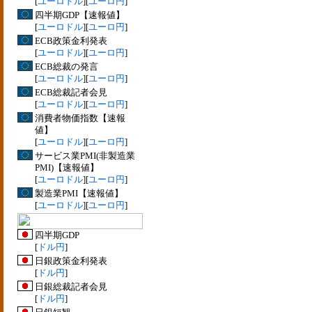
[
ユーロドル
][
ユーロ円
]
四半期GDP【速報値】
[
ユーロドル
][
ユーロ円
]
ECB政策金利発表
[
ユーロドル
][
ユーロ円
]
ECB総裁の発言
[
ユーロドル
][
ユーロ円
]
ECB総裁記者会見
[
ユーロドル
][
ユーロ円
]
消費者物価指数【速報
値】
[
ユーロドル
][
ユーロ円
]
サービス業PMI(非製造業
PMI)【速報値】
[
ユーロドル
][
ユーロ円
]
製造業PMI【速報値】
[
ユーロドル
][
ユーロ円
]
四半期GDP
[
ドル円
]
日銀政策金利発表
[
ドル円
]
日銀総裁記者会見
[
ドル円
]