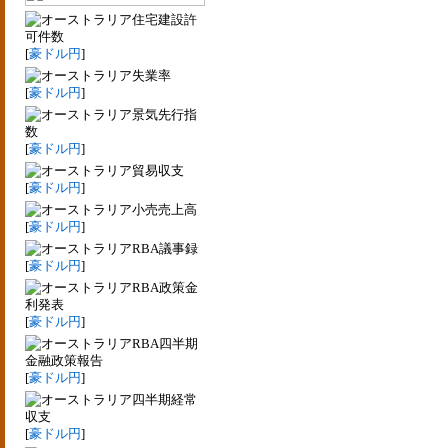
住宅建設許
可件数
[
豪ドル円
]
失業率
[
豪ドル円
]
景気先行指
数
[
豪ドル円
]
貿易収支
[
豪ドル円
]
小売売上高
[
豪ドル円
]
RBA議事録
[
豪ドル円
]
RBA政策金
利発表
[
豪ドル円
]
RBA四半期
金融政策報告
[
豪ドル円
]
四半期経常
収支
[
豪ドル円
]