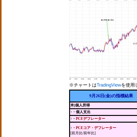
※チャートは
TradingView
を使用
9月26日(金)の指標結果
米)個人所得
↑・個人支出
↑・
PCEデフレーター
↑・
PCEコア・デフレーター
[前月比/前年比]