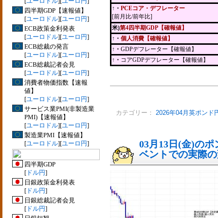
[
ユーロドル
][
ユーロ円
]
↑・
PCEコア・デフレーター
四半期GDP【速報値】
[前月比/前年比]
[
ユーロドル
][
ユーロ円
]
米)
第4四半期GDP【確報値】
ECB政策金利発表
[
ユーロドル
][
ユーロ円
]
↑・
個人消費【確報値】
ECB総裁の発言
↑・
GDPデフレーター【確報値】
[
ユーロドル
][
ユーロ円
]
↑・
コアGDPデフレーター【確報値】
ECB総裁記者会見
[
ユーロドル
][
ユーロ円
]
消費者物価指数【速報
値】
[
ユーロドル
][
ユーロ円
]
サービス業PMI(非製造業
カテゴリー：
2026年04月英ポンド
PMI)【速報値】
[
ユーロドル
][
ユーロ円
]
製造業PMI【速報値】
03月13日(金)
[
ユーロドル
][
ユーロ円
]
ベントでの実際の変動
四半期GDP
[
ドル円
]
日銀政策金利発表
[
ドル円
]
日銀総裁記者会見
[
ドル円
]