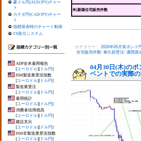
豪ドル円(AUD/JPY)チャー
ト
米)新築住宅販売件数
カナダ円(CAD/JPY)チャー
ト
指標発表時のチャート動画
FX取引システム
カテゴリー：
2026年05月英ポンド
住宅販売件数
/
耐久財受注
/
週間原
ADP全米雇用報告
04月30日(木)
[
ユーロドル
][
ドル円
]
ベントでの実際の変動
ISM製造業景況指数
[
ユーロドル
][
ドル円
]
製造業受注
[
ユーロドル
][
ドル円
]
雇用統計
[
ユーロドル
][
ドル円
]
消費者信用残高
[
ユーロドル
][
ドル円
]
建設支出
[
ユーロドル
][
ドル円
]
ISM非製造業景況指数
[
ユーロドル
][
ドル円
]