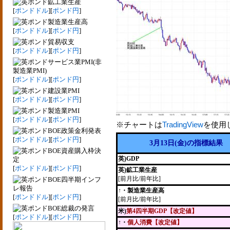
鉱工業生産
[
ポンドドル
][
ポンド円
]
製造業生産高
[
ポンドドル
][
ポンド円
]
貿易収支
[
ポンドドル
][
ポンド円
]
サービス業PMI(非
製造業PMI)
[
ポンドドル
][
ポンド円
]
建設業PMI
[
ポンドドル
][
ポンド円
]
製造業PMI
[
ポンドドル
][
ポンド円
]
※チャートは
TradingView
を使用
BOE政策金利発表
[
ポンドドル
][
ポンド円
]
3月13日(金)の指標結果
BOE資産購入枠決
英)GDP
定
[
ポンドドル
][
ポンド円
]
英)鉱工業生産
[前月比/前年比]
BOE四半期インフ
レ報告
↑・製造業生産高
[
ポンドドル
][
ポンド円
]
[前月比/前年比]
BOE総裁の発言
米)
第4四半期GDP【改定値】
[
ポンドドル
][
ポンド円
]
↑・
個人消費【改定値】