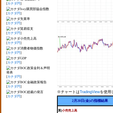
[
カナダ円
]
Ivey購買部協会指数
[
カナダ円
]
失業率
[
カナダ円
]
貿易収支
[
カナダ円
]
小売売上高
[
カナダ円
]
消費者物価指数
[
カナダ円
]
GDP
[
カナダ円
]
BOC政策金利＆声明
発表
[
カナダ円
]
BOC金融政策報告
[
カナダ円
]
※チャートは
TradingView
を使用
BOC総裁の発言
[
カナダ円
]
2月20日(金)の指標結果
英)
小売売上高