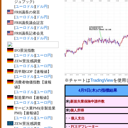
ジュブック)
[
ユーロドル
][
ドル円
]
FRB議長の発言
[
ユーロドル
][
ドル円
]
FRB議長議会証言
[
ユーロドル
][
ドル円
]
FRB議長記者会見
[
ユーロドル
][
ドル円
]
IFO景況指数
[
ユーロドル
][
ユーロ円
]
ZEW景況感調査
[
ユーロドル
][
ユーロ円
]
四半期GDP【速報値】
[
ユーロドル
][
ユーロ円
]
※チャートは
TradingView
を使用
消費者物価指数【速報
値】
4月9日(木)の指標結果
[
ユーロドル
][
ユーロ円
]
製造業PMI【速報値】
米)
新規失業保険申請件数
[
ユーロドル
][
ユーロ円
]
サービス業PMI(非製造業
米)
個人所得
PMI)【速報値】
[
ユーロドル
][
ユーロ円
]
↑・
個人支出
ZEW景況感調査
↑・
PCEデフレーター