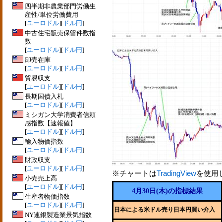
四半期非農業部門労働生
産性/単位労働費用
[
ユーロドル
][
ドル円
]
中古住宅販売保留件数指
数
[
ユーロドル
][
ドル円
]
卸売在庫
[
ユーロドル
][
ドル円
]
貿易収支
[
ユーロドル
][
ドル円
]
長期国債入札
[
ユーロドル
][
ドル円
]
ミシガン大学消費者信頼
感指数【速報値】
[
ユーロドル
][
ドル円
]
輸入物価指数
[
ユーロドル
][
ドル円
]
財政収支
[
ユーロドル
][
ドル円
]
※チャートは
TradingView
を使用
小売売上高
[
ユーロドル
][
ドル円
]
4月30日(木)の指標結果
生産者物価指数
[
ユーロドル
][
ドル円
]
日本による米ドル売り日本円買い介入
NY連銀製造業景気指数