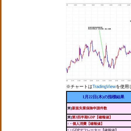
※チャートは
TradingView
を使用
1月22日(木)の指標結果
米)
新規失業保険申請件数
米)
第3四半期GDP【確報値】
↑・
個人消費【確報値】
↑・
GDPデフレーター【確報値】