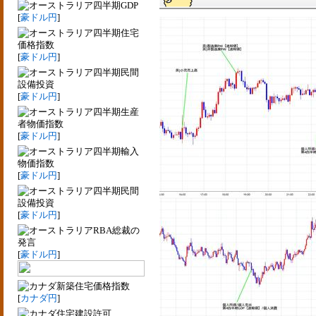
四半期GDP
[
豪ドル円
]
四半期住宅
価格指数
[
豪ドル円
]
四半期民間
設備投資
[
豪ドル円
]
四半期生産
者物価指数
[
豪ドル円
]
四半期輸入
物価指数
[
豪ドル円
]
四半期民間
設備投資
[
豪ドル円
]
RBA総裁の
発言
[
豪ドル円
]
新築住宅価格指数
[
カナダ円
]
住宅建設許可