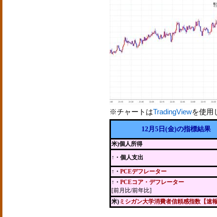
※チャートは
TradingView
を使用
12月5日(金)の指標結果
米)個人所得
↑・個人支出
↑・
PCEデフレーター
↑・
PCEコア・デフレーター
[前月比/前年比]
米)
ミシガン大学消費者信頼感指数【速