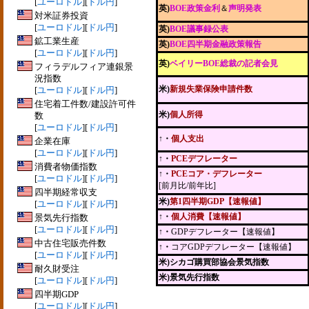
[
ユーロドル
][
ドル円
]
英)
BOE政策金利
＆
声明発表
対米証券投資
[
ユーロドル
][
ドル円
]
英)
BOE議事録公表
鉱工業生産
英)
BOE四半期金融政策報告
[
ユーロドル
][
ドル円
]
英)
ベイリーBOE総裁の記者会見
フィラデルフィア連銀景
況指数
米)
新規失業保険申請件数
[
ユーロドル
][
ドル円
]
住宅着工件数/建設許可件
米)
個人所得
数
[
ユーロドル
][
ドル円
]
↑・
個人支出
企業在庫
[
ユーロドル
][
ドル円
]
↑・
PCEデフレーター
消費者物価指数
↑・
PCEコア・デフレーター
[
ユーロドル
][
ドル円
]
[前月比/前年比]
四半期経常収支
米)
第1四半期GDP【速報値】
[
ユーロドル
][
ドル円
]
↑・
個人消費【速報値】
景気先行指数
[
ユーロドル
][
ドル円
]
↑・
GDPデフレーター【速報値】
中古住宅販売件数
↑・
コアGDPデフレーター【速報値】
[
ユーロドル
][
ドル円
]
米)シカゴ購買部協会景気指数
耐久財受注
米)景気先行指数
[
ユーロドル
][
ドル円
]
四半期GDP
[
ユーロドル
][
ドル円
]