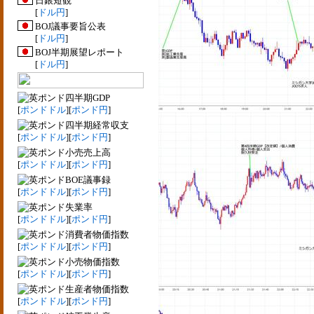
日銀短観
[
ドル円
]
BOJ議事要旨公表
[
ドル円
]
BOJ半期展望レポート
[
ドル円
]
四半期GDP
[
ポンドドル
][
ポンド円
]
四半期経常収支
[
ポンドドル
][
ポンド円
]
小売売上高
[
ポンドドル
][
ポンド円
]
BOE議事録
[
ポンドドル
][
ポンド円
]
失業率
[
ポンドドル
][
ポンド円
]
消費者物価指数
[
ポンドドル
][
ポンド円
]
小売物価指数
[
ポンドドル
][
ポンド円
]
生産者物価指数
[
ポンドドル
][
ポンド円
]