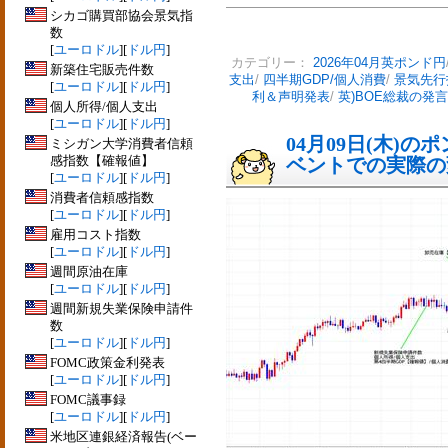
シカゴ購買部協会景気指
数
[
ユーロドル
][
ドル円
]
カテゴリー：
2026年04月英ポンド円
新築住宅販売件数
支出
/
四半期GDP/個人消費
/
景気先行
[
ユーロドル
][
ドル円
]
利＆声明発表
/
英)BOE総裁の発言
個人所得/個人支出
[
ユーロドル
][
ドル円
]
04月09日(木)
ミシガン大学消費者信頼
感指数【確報値】
ベントでの実際の変動
[
ユーロドル
][
ドル円
]
消費者信頼感指数
[
ユーロドル
][
ドル円
]
雇用コスト指数
[
ユーロドル
][
ドル円
]
週間原油在庫
[
ユーロドル
][
ドル円
]
週間新規失業保険申請件
数
[
ユーロドル
][
ドル円
]
FOMC政策金利発表
[
ユーロドル
][
ドル円
]
FOMC議事録
[
ユーロドル
][
ドル円
]
米地区連銀経済報告(ベー