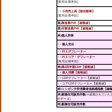
[前月比/前年比]
↑
・
小売売上高【除自動車】
[前月比/前年比]
英)
製造業PMI【速報値】
英)
非製造業PMI【速報値】
米)個人所得
↑・個人支出
↑・
PCEデフレーター
↑・
PCEコア・デフレーター
[前月比/前年比]
米)
第4四半期GDP【速報値】
↑・
個人消費【速報値】
↑・
GDPデフレーター【速報値】
↑・
コアGDPデフレーター【速報値】
米)ミシガン大学消費者信頼感指数【確
米)新築住宅販売件数
(※延期されていた1
のデータ)
米)新築住宅販売件数