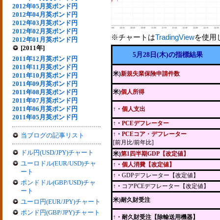
2012年05月英ポンド円
2012年04月英ポンド円
2012年03月英ポンド円
2012年02月英ポンド円
※チャートは
TradingView
を使用
2012年01月英ポンド円
[2011年]
5月28日(木)の指標結果
2011年12月英ポンド円
2011年11月英ポンド円
米)
新規失業保険申請件数
2011年10月英ポンド円
2011年09月英ポンド円
2011年08月英ポンド円
米)
個人所得
2011年07月英ポンド円
2011年06月英ポンド円
↑・
個人支出
2011年05月英ポンド円
↑・
PCEデフレーター
↑・
PCEコア・デフレーター
当ブログの記事リスト
[前月比/前年比]
ドル円(USD/JPY)チャート
米)
第1四半期GDP【改定値】
ユーロドル(EUR/USD)チャ
↑・
個人消費【改定値】
ート
↑・
GDPデフレーター【改定値】
ポンドドル(GBP/USD)チャ
↑・
コアPCEデフレーター【改定値】
ート
米)耐久財受注
ユーロ円(EUR/JPY)チャート
ポンド円(GBP/JPY)チャート
↑
・耐久財受注【除輸送用機器】