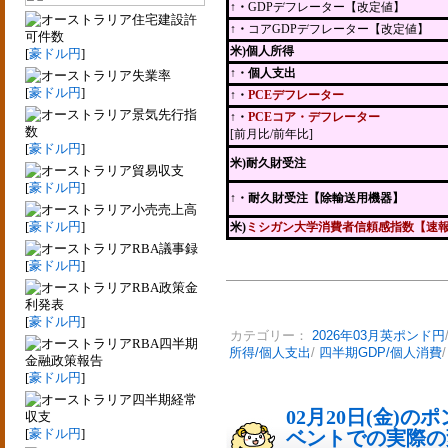
↑・
GDPデフレーター【改定値】
住宅建設許
↑・
コアGDPデフレーター【改定値】
可件数
米)個人所得
[
豪ドル円
]
↑・個人支出
失業率
[
豪ドル円
]
↑・
PCEデフレーター
景気先行指
↑・
PCEコア・デフレーター
数
[前月比/前年比]
[
豪ドル円
]
米)耐久財受注
貿易収支
[
豪ドル円
]
↑
・耐久財受注【除輸送用機器】
小売売上高
[
豪ドル円
]
米)
ミシガン大学消費者信頼感指数【速
RBA議事録
[
豪ドル円
]
RBA政策金
利発表
[
豪ドル円
]
カテゴリー：
2026年03月英ポンド円
RBA四半期
所得/個人支出
/
四半期GDP/個人消費
金融政策報告
[
豪ドル円
]
四半期経常
02月20日(金)
収支
[
豪ドル円
]
ベントでの実際の変動