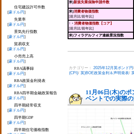
米)
新規失業保険申請件数
住宅建設許可件数
米)
消費者物価指数
[
豪ドル円
]
[前月比/前年比]
失業率
↑・
消費者物価指数【コア】
[
豪ドル円
]
[前月比/前年比]
景気先行指数
米)フィラデルフィア連銀景況指数
[
豪ドル円
]
貿易収支
[
豪ドル円
]
小売売上高
[
豪ドル円
]
カテゴリー：
2025年12月英ポンド円
RBA議事録
(CPI)
/
英)BOE政策金利＆声明発表
/
[
豪ドル円
]
RBA政策金利発表
[
豪ドル円
]
11月06日(木)
RBA四半期金融政策報告
ベントでの実際の変動
[
豪ドル円
]
四半期経常収支
[
豪ドル円
]
四半期GDP
[
豪ドル円
]
四半期住宅価格指数