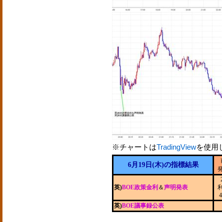
※チャートは
TradingView
を使用
6月19日(木)の指標結果
英)
BOE政策金利
＆
声明発表
4
英)
BOE議事録公表