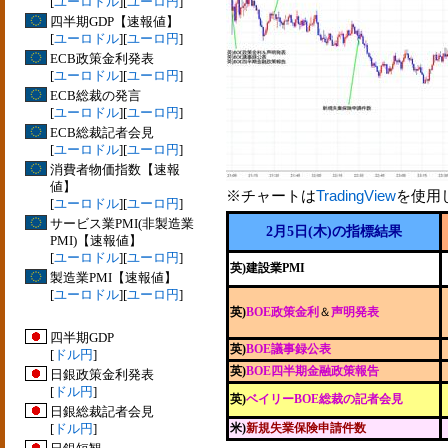
[
ユーロドル
][
ユーロ円
]
四半期GDP【速報値】
[
ユーロドル
][
ユーロ円
]
ECB政策金利発表
[
ユーロドル
][
ユーロ円
]
ECB総裁の発言
[
ユーロドル
][
ユーロ円
]
ECB総裁記者会見
[
ユーロドル
][
ユーロ円
]
消費者物価指数【速報
値】
※チャートは
TradingView
を使用
[
ユーロドル
][
ユーロ円
]
サービス業PMI(非製造業
2月5日(木)の指標結果
PMI)【速報値】
[
ユーロドル
][
ユーロ円
]
英)建設業PMI
製造業PMI【速報値】
[
ユーロドル
][
ユーロ円
]
英)
BOE政策金利
＆
声明発表
四半期GDP
英)
BOE議事録公表
[
ドル円
]
英)
BOE四半期金融政策報告
日銀政策金利発表
[
ドル円
]
英)
ベイリーBOE総裁の記者会見
日銀総裁記者会見
[
ドル円
]
米)
新規失業保険申請件数