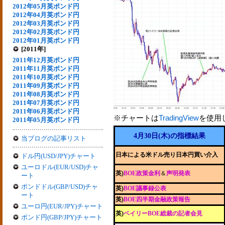
2012年05月英ポンド円
2012年04月英ポンド円
2012年03月英ポンド円
2012年02月英ポンド円
2012年01月英ポンド円
[2011年]
2011年12月英ポンド円
2011年11月英ポンド円
2011年10月英ポンド円
2011年09月英ポンド円
2011年08月英ポンド円
2011年07月英ポンド円
2011年06月英ポンド円
※チャートは
TradingView
を使用
2011年05月英ポンド円
4月30日(木)の指標結果
当ブログの記事リスト
日本による米ドル売り日本円買い介入
ドル円(USD/JPY)チャート
ユーロドル(EUR/USD)チャ
英)
BOE政策金利
＆
声明発表
ート
ポンドドル(GBP/USD)チャ
英)
BOE議事録公表
ート
英)
BOE四半期金融政策報告
ユーロ円(EUR/JPY)チャート
英)
ベイリーBOE総裁の記者会見
ポンド円(GBP/JPY)チャート