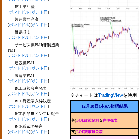
鉱工業生産
[
ポンドドル
][
ポンド円
]
製造業生産高
[
ポンドドル
][
ポンド円
]
貿易収支
[
ポンドドル
][
ポンド円
]
サービス業PMI(非製造業
PMI)
[
ポンドドル
][
ポンド円
]
建設業PMI
[
ポンドドル
][
ポンド円
]
製造業PMI
[
ポンドドル
][
ポンド円
]
BOE政策金利発表
[
ポンドドル
][
ポンド円
]
※チャートは
TradingView
を使用
BOE資産購入枠決定
[
ポンドドル
][
ポンド円
]
12月18日(木)の指標結果
BOE四半期インフレ報告
[
ポンドドル
][
ポンド円
]
英)
BOE政策金利
＆
声明発表
BOE総裁の発言
[
ポンドドル
][
ポンド円
]
英)
BOE議事録公表