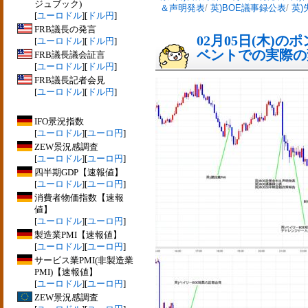
ジュブック)
＆声明発表
/
英)BOE議事録公表
/
英)
[
ユーロドル
][
ドル円
]
FRB議長の発言
02月05日(木)
[
ユーロドル
][
ドル円
]
ベントでの実際の変動
FRB議長議会証言
[
ユーロドル
][
ドル円
]
FRB議長記者会見
[
ユーロドル
][
ドル円
]
IFO景況指数
[
ユーロドル
][
ユーロ円
]
ZEW景況感調査
[
ユーロドル
][
ユーロ円
]
四半期GDP【速報値】
[
ユーロドル
][
ユーロ円
]
消費者物価指数【速報
値】
[
ユーロドル
][
ユーロ円
]
製造業PMI【速報値】
[
ユーロドル
][
ユーロ円
]
サービス業PMI(非製造業
PMI)【速報値】
[
ユーロドル
][
ユーロ円
]
ZEW景況感調査