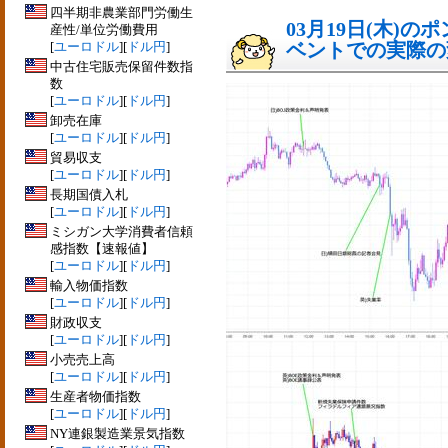
四半期非農業部門労働生
03月19日(木)
産性/単位労働費用
[
ユーロドル
][
ドル円
]
ベントでの実際の変動
中古住宅販売保留件数指
数
[
ユーロドル
][
ドル円
]
卸売在庫
[
ユーロドル
][
ドル円
]
貿易収支
[
ユーロドル
][
ドル円
]
長期国債入札
[
ユーロドル
][
ドル円
]
ミシガン大学消費者信頼
感指数【速報値】
[
ユーロドル
][
ドル円
]
輸入物価指数
[
ユーロドル
][
ドル円
]
財政収支
[
ユーロドル
][
ドル円
]
小売売上高
[
ユーロドル
][
ドル円
]
生産者物価指数
[
ユーロドル
][
ドル円
]
NY連銀製造業景気指数