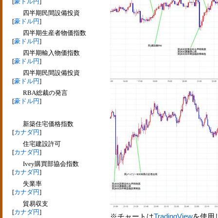
[
豪ドル円
]
四半期民間設備投資
[
豪ドル円
]
四半期生産者物価指数
[
豪ドル円
]
四半期輸入物価指数
[
豪ドル円
]
四半期民間設備投資
[
豪ドル円
]
RBA総裁の発言
[
豪ドル円
]
新築住宅価格指数
[
カナダ円
]
住宅建設許可
[
カナダ円
]
Ivey購買部協会指数
[
カナダ円
]
失業率
[
カナダ円
]
貿易収支
[
カナダ円
]
※チャートは
TradingView
を使用