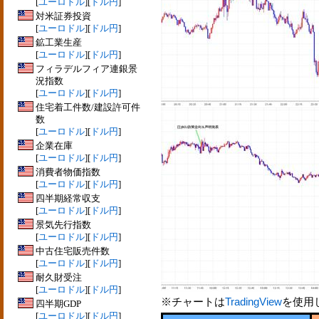
[
ユーロドル
][
ドル円
]
対米証券投資
[
ユーロドル
][
ドル円
]
鉱工業生産
[
ユーロドル
][
ドル円
]
フィラデルフィア連銀景
況指数
[
ユーロドル
][
ドル円
]
住宅着工件数/建設許可件
数
[
ユーロドル
][
ドル円
]
企業在庫
[
ユーロドル
][
ドル円
]
消費者物価指数
[
ユーロドル
][
ドル円
]
四半期経常収支
[
ユーロドル
][
ドル円
]
景気先行指数
[
ユーロドル
][
ドル円
]
中古住宅販売件数
[
ユーロドル
][
ドル円
]
耐久財受注
[
ユーロドル
][
ドル円
]
※チャートは
TradingView
を使用
四半期GDP
[
ユーロドル
][
ドル円
]