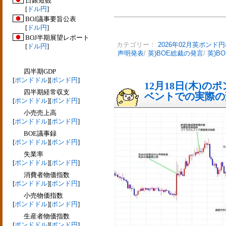
日銀短観
[
ドル円
]
BOJ議事要旨公表
[
ドル円
]
BOJ半期展望レポート
カテゴリー：
2026年02月英ポンド円
[
ドル円
]
声明発表
/
英)BOE総裁の発言
/
英)B
四半期GDP
[
ポンドドル
][
ポンド円
]
12月18日(木)
四半期経常収支
ベントでの実際の変動
[
ポンドドル
][
ポンド円
]
小売売上高
[
ポンドドル
][
ポンド円
]
BOE議事録
[
ポンドドル
][
ポンド円
]
失業率
[
ポンドドル
][
ポンド円
]
消費者物価指数
[
ポンドドル
][
ポンド円
]
小売物価指数
[
ポンドドル
][
ポンド円
]
生産者物価指数
[
ポンドドル
][
ポンド円
]