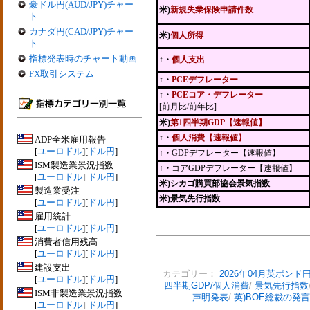
豪ドル円(AUD/JPY)チャー
米)
新規失業保険申請件数
ト
カナダ円(CAD/JPY)チャー
米)
個人所得
ト
指標発表時のチャート動画
↑・
個人支出
FX取引システム
↑・
PCEデフレーター
↑・
PCEコア・デフレーター
[前月比/前年比]
米)
第1四半期GDP【速報値】
↑・
個人消費【速報値】
ADP全米雇用報告
[
ユーロドル
][
ドル円
]
↑・
GDPデフレーター【速報値】
ISM製造業景況指数
↑・
コアGDPデフレーター【速報値】
[
ユーロドル
][
ドル円
]
米)シカゴ購買部協会景気指数
製造業受注
米)景気先行指数
[
ユーロドル
][
ドル円
]
雇用統計
[
ユーロドル
][
ドル円
]
消費者信用残高
[
ユーロドル
][
ドル円
]
建設支出
カテゴリー：
2026年04月英ポンド
[
ユーロドル
][
ドル円
]
四半期GDP/個人消費
/
景気先行指数
ISM非製造業景況指数
声明発表
/
英)BOE総裁の発言
[
ユーロドル
][
ドル円
]