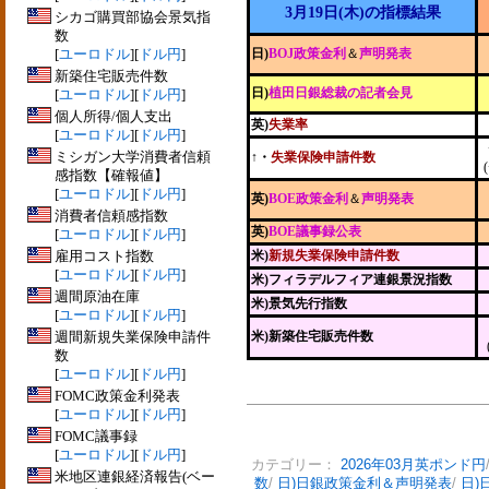
3月19日(木)の指標結果
シカゴ購買部協会景気指
数
[
ユーロドル
][
ドル円
]
日)
BOJ政策金利
＆
声明発表
新築住宅販売件数
日)
植田日銀総裁の記者会見
[
ユーロドル
][
ドル円
]
個人所得/個人支出
英)
失業率
[
ユーロドル
][
ドル円
]
ミシガン大学消費者信頼
↑・
失業保険申請件数
感指数【確報値】
[
ユーロドル
][
ドル円
]
英)
BOE政策金利
＆
声明発表
消費者信頼感指数
英)
BOE議事録公表
[
ユーロドル
][
ドル円
]
雇用コスト指数
米)
新規失業保険申請件数
[
ユーロドル
][
ドル円
]
米)フィラデルフィア連銀景況指数
週間原油在庫
米)景気先行指数
[
ユーロドル
][
ドル円
]
週間新規失業保険申請件
米)新築住宅販売件数
数
[
ユーロドル
][
ドル円
]
FOMC政策金利発表
[
ユーロドル
][
ドル円
]
FOMC議事録
[
ユーロドル
][
ドル円
]
カテゴリー：
2026年03月英ポンド円
米地区連銀経済報告(ベー
数
/
日)日銀政策金利＆声明発表
/
日)