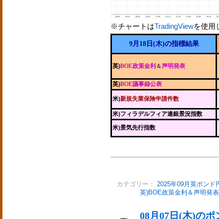
※チャートは
TradingView
を使用
9月18日(木)の指標結果
英)
BOE政策金利
＆
声明発表
英)
BOE議事録公表
米)
新規失業保険申請件数
米)フィラデルフィア連銀景況指数
米)景気先行指数
カテゴリー：
2025年09月英ポンド
英)BOE政策金利＆声明発表
08月07日(木)