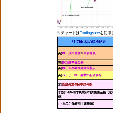
※チャートは
TradingView
を使用
8月7日(木)の指標結果
英)
BOE政策金利
＆
声明発表
英)
BOE議事録公表
英)
BOE四半期金融政策報告
英)
ベイリーBOE総裁の記者会見
米)
新規失業保険申請件数
米)第2四半期非農業部門労働生産性【速
値】
↑・単位労働費用【速報値】