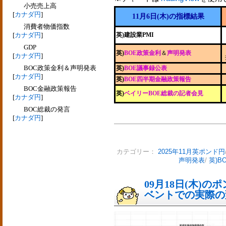
小売売上高
[
カナダ円
]
11月6日(木)の指標結果
消費者物価指数
[
カナダ円
]
英)建設業PMI
GDP
英)
BOE政策金利
＆
声明発表
[
カナダ円
]
BOC政策金利＆声明発表
英)
BOE議事録公表
[
カナダ円
]
英)
BOE四半期金融政策報告
BOC金融政策報告
英)
ベイリーBOE総裁の記者会見
[
カナダ円
]
BOC総裁の発言
[
カナダ円
]
カテゴリー：
2025年11月英ポンド円
声明発表
/
英)B
09月18日(木)
ベントでの実際の変動