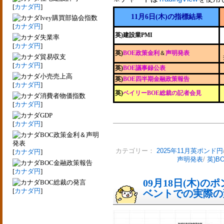
[
カナダ円
]
11月6日(木)の指標結果
Ivey購買部協会指数
[
カナダ円
]
英)建設業PMI
失業率
[
カナダ円
]
英)
BOE政策金利
＆
声明発表
貿易収支
[
カナダ円
]
英)
BOE議事録公表
小売売上高
英)
BOE四半期金融政策報告
[
カナダ円
]
英)
ベイリーBOE総裁の記者会見
消費者物価指数
[
カナダ円
]
GDP
[
カナダ円
]
BOC政策金利＆声明
発表
カテゴリー：
2025年11月英ポンド円
[
カナダ円
]
声明発表
/
英)B
BOC金融政策報告
[
カナダ円
]
09月18日(木)
BOC総裁の発言
[
カナダ円
]
ベントでの実際の変動