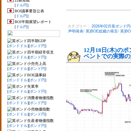
日銀短観
[
ドル円
]
BOJ議事要旨公表
[
ドル円
]
BOJ半期展望レポート
カテゴリー：
2026年02月英ポンド円
[
ドル円
]
声明発表
/
英)BOE総裁の発言
/
英)B
四半期GDP
[
ポンドドル
][
ポンド円
]
12月18日(木)
四半期経常収支
ベントでの実際の変動
[
ポンドドル
][
ポンド円
]
小売売上高
[
ポンドドル
][
ポンド円
]
BOE議事録
[
ポンドドル
][
ポンド円
]
失業率
[
ポンドドル
][
ポンド円
]
消費者物価指数
[
ポンドドル
][
ポンド円
]
小売物価指数
[
ポンドドル
][
ポンド円
]
生産者物価指数
[
ポンドドル
][
ポンド円
]