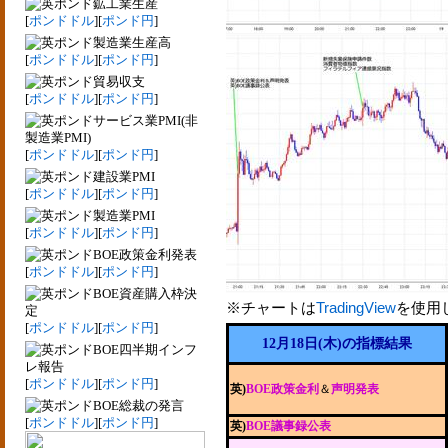
鉱工業生産
[
ポンドドル
][
ポンド円
]
製造業生産高
[
ポンドドル
][
ポンド円
]
貿易収支
[
ポンドドル
][
ポンド円
]
サービス業PMI(非
製造業PMI)
[
ポンドドル
][
ポンド円
]
建設業PMI
[
ポンドドル
][
ポンド円
]
製造業PMI
[
ポンドドル
][
ポンド円
]
BOE政策金利発表
[
ポンドドル
][
ポンド円
]
BOE資産購入枠決
※チャートは
TradingView
を使用
定
[
ポンドドル
][
ポンド円
]
12月18日(木)の指標結果
BOE四半期インフ
レ報告
[
ポンドドル
][
ポンド円
]
英)
BOE政策金利
＆
声明発表
BOE総裁の発言
[
ポンドドル
][
ポンド円
]
英)
BOE議事録公表