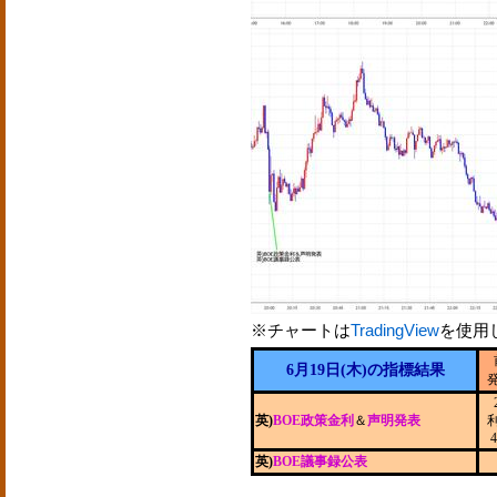
※チャートは
TradingView
を使用
6月19日(木)の指標結果
英)
BOE政策金利
＆
声明発表
4
英)
BOE議事録公表