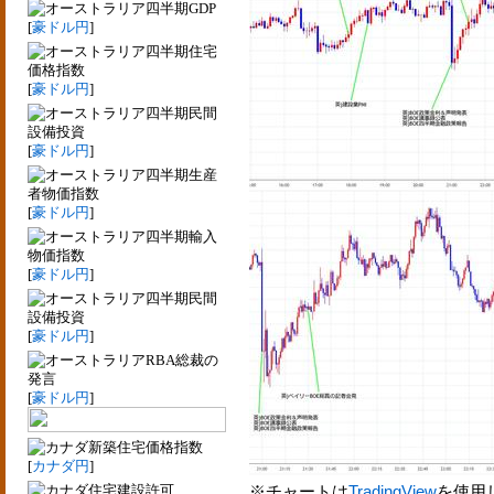
四半期GDP
[
豪ドル円
]
四半期住宅
価格指数
[
豪ドル円
]
四半期民間
設備投資
[
豪ドル円
]
四半期生産
者物価指数
[
豪ドル円
]
四半期輸入
物価指数
[
豪ドル円
]
四半期民間
設備投資
[
豪ドル円
]
RBA総裁の
発言
[
豪ドル円
]
新築住宅価格指数
[
カナダ円
]
住宅建設許可
※チャートは
TradingView
を使用