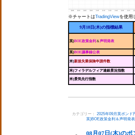
※チャートは
TradingView
を使用
9月18日(木)の指標結果
英)
BOE政策金利
＆
声明発表
英)
BOE議事録公表
米)
新規失業保険申請件数
米)フィラデルフィア連銀景況指数
米)景気先行指数
カテゴリー：
2025年09月英ポンド
英)BOE政策金利＆声明発表
08月07日(木)