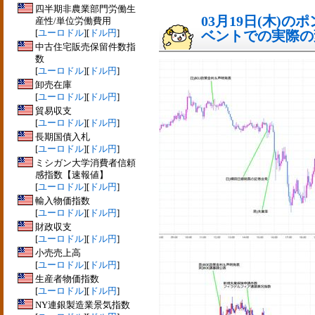
四半期非農業部門労働生
03月19日(木)
産性/単位労働費用
[
ユーロドル
][
ドル円
]
ベントでの実際の変動
中古住宅販売保留件数指
数
[
ユーロドル
][
ドル円
]
卸売在庫
[
ユーロドル
][
ドル円
]
貿易収支
[
ユーロドル
][
ドル円
]
長期国債入札
[
ユーロドル
][
ドル円
]
ミシガン大学消費者信頼
感指数【速報値】
[
ユーロドル
][
ドル円
]
輸入物価指数
[
ユーロドル
][
ドル円
]
財政収支
[
ユーロドル
][
ドル円
]
小売売上高
[
ユーロドル
][
ドル円
]
生産者物価指数
[
ユーロドル
][
ドル円
]
NY連銀製造業景気指数