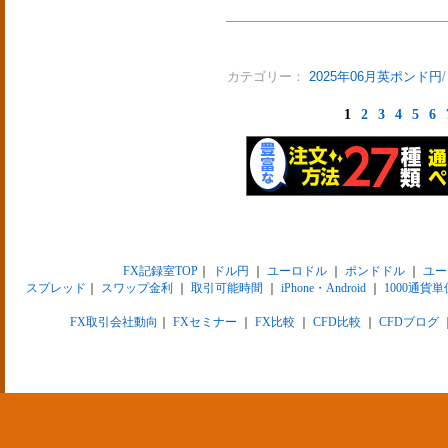
カテゴリー：
2025年06月英ポンド円
1
2
3
4
5
6
FX記録室TOP
｜
ドル円
｜
ユーロドル
｜
ポンドドル
｜
ユー
スプレッド
｜
スワップ金利
｜
取引可能時間
｜
iPhone・Android
｜
1000通貨単
FX取引会社動向
｜
FXセミナー
｜
FX比較
｜
CFD比較
｜
CFDブログ