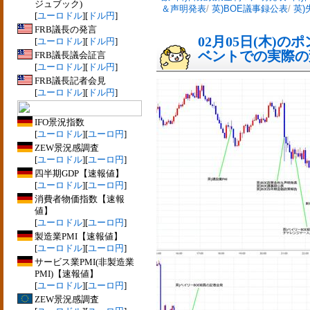
ジュブック)
＆声明発表
/
英)BOE議事録公表
/
英)
[
ユーロドル
][
ドル円
]
FRB議長の発言
02月05日(木)
[
ユーロドル
][
ドル円
]
ベントでの実際の変動
FRB議長議会証言
[
ユーロドル
][
ドル円
]
FRB議長記者会見
[
ユーロドル
][
ドル円
]
IFO景況指数
[
ユーロドル
][
ユーロ円
]
ZEW景況感調査
[
ユーロドル
][
ユーロ円
]
四半期GDP【速報値】
[
ユーロドル
][
ユーロ円
]
消費者物価指数【速報
値】
[
ユーロドル
][
ユーロ円
]
製造業PMI【速報値】
[
ユーロドル
][
ユーロ円
]
サービス業PMI(非製造業
PMI)【速報値】
[
ユーロドル
][
ユーロ円
]
ZEW景況感調査