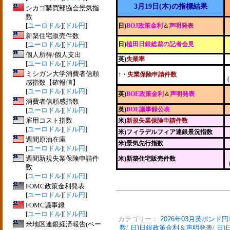
3月19日(木)の指標結果
シカゴ購買部協会景気指
数
[
ユーロドル
][
ドル円
]
日)
BOJ政策金利
＆
声明発表
新築住宅販売件数
[
ユーロドル
][
ドル円
]
日)
植田日銀総裁の記者会見
個人所得/個人支出
英)
失業率
[
ユーロドル
][
ドル円
]
ミシガン大学消費者信頼
↑・
失業保険申請件数
感指数【確報値】
[
ユーロドル
][
ドル円
]
英)
BOE政策金利
＆
声明発表
消費者信頼感指数
英)
BOE議事録公表
[
ユーロドル
][
ドル円
]
雇用コスト指数
米)
新規失業保険申請件数
[
ユーロドル
][
ドル円
]
米)フィラデルフィア連銀景況指数
週間原油在庫
米)景気先行指数
[
ユーロドル
][
ドル円
]
週間新規失業保険申請件
米)新築住宅販売件数
数
[
ユーロドル
][
ドル円
]
FOMC政策金利発表
[
ユーロドル
][
ドル円
]
FOMC議事録
[
ユーロドル
][
ドル円
]
カテゴリー：
2026年03月英ポンド円
米地区連銀経済報告(ベー
数
/
日)日銀政策金利＆声明発表
/
日)