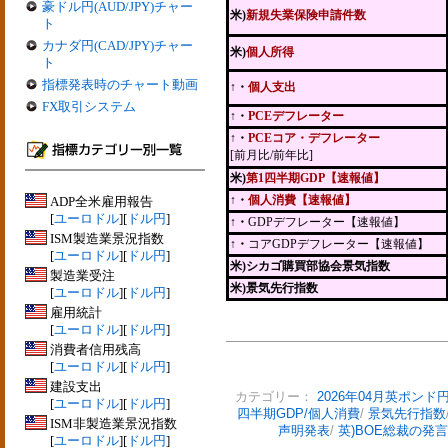
豪ドル円(AUD/JPY)チャー
米)
新規失業保険申請件数
ト
カナダ円(CAD/JPY)チャー
米)
個人所得
ト
指標発表時のチャート動画
↑・
個人支出
FX取引システム
↑・
PCEデフレーター
↑・
PCEコア・デフレーター
[前月比/前年比]
米)
第1四半期GDP【速報値】
↑・
個人消費【速報値】
ADP全米雇用報告
[
ユーロドル
][
ドル円
]
↑・
GDPデフレーター【速報値】
ISM製造業景況指数
↑・
コアGDPデフレーター【速報値】
[
ユーロドル
][
ドル円
]
米)シカゴ購買部協会景気指数
製造業受注
米)景気先行指数
[
ユーロドル
][
ドル円
]
雇用統計
[
ユーロドル
][
ドル円
]
消費者信用残高
[
ユーロドル
][
ドル円
]
建設支出
カテゴリー：
2026年04月英ポンド
[
ユーロドル
][
ドル円
]
四半期GDP/個人消費
/
景気先行指数
ISM非製造業景況指数
声明発表
/
英)BOE総裁の発言
[
ユーロドル
][
ドル円
]