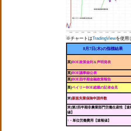
※チャートは
TradingView
を使用
8月7日(木)の指標結果
英)
BOE政策金利
＆
声明発表
英)
BOE議事録公表
英)
BOE四半期金融政策報告
英)
ベイリーBOE総裁の記者会見
米)
新規失業保険申請件数
米)第2四半期非農業部門労働生産性【速
値】
↑・単位労働費用【速報値】