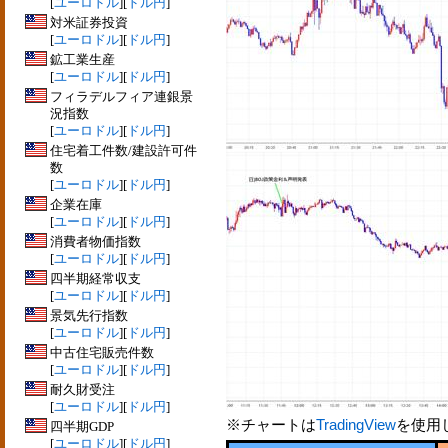
[
ユーロドル
][
ドル円
]
対米証券投資
[
ユーロドル
][
ドル円
]
鉱工業生産
[
ユーロドル
][
ドル円
]
フィラデルフィア連銀景
況指数
[
ユーロドル
][
ドル円
]
住宅着工件数/建設許可件
数
[
ユーロドル
][
ドル円
]
企業在庫
[
ユーロドル
][
ドル円
]
消費者物価指数
[
ユーロドル
][
ドル円
]
四半期経常収支
[
ユーロドル
][
ドル円
]
景気先行指数
[
ユーロドル
][
ドル円
]
中古住宅販売件数
[
ユーロドル
][
ドル円
]
耐久財受注
[
ユーロドル
][
ドル円
]
※チャートは
TradingView
を使用
四半期GDP
[
ユーロドル
][
ドル円
]