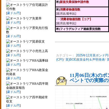
米)
新規失業保険申請件数
住宅建設許
可件数
米)
消費者物価指数
[
豪ドル円
]
[前月比/前年比]
失業率
↑・
消費者物価指数【コア】
[
豪ドル円
]
[前月比/前年比]
景気先行指
米)フィラデルフィア連銀景況指数
数
[
豪ドル円
]
貿易収支
[
豪ドル円
]
小売売上高
[
豪ドル円
]
カテゴリー：
2025年12月英ポンド円
(CPI)
/
英)BOE政策金利＆声明発表
/
RBA議事録
[
豪ドル円
]
RBA政策金
利発表
11月06日(木)
[
豪ドル円
]
ベントでの実際の変動
RBA四半期
金融政策報告
[
豪ドル円
]
四半期経常
収支
[
豪ドル円
]