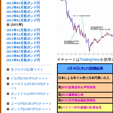
2012年05月英ポンド円
2012年04月英ポンド円
2012年03月英ポンド円
2012年02月英ポンド円
2012年01月英ポンド円
[2011年]
2011年12月英ポンド円
2011年11月英ポンド円
2011年10月英ポンド円
2011年09月英ポンド円
2011年08月英ポンド円
2011年07月英ポンド円
2011年06月英ポンド円
※チャートは
TradingView
を使用
2011年05月英ポンド円
4月30日(木)の指標結果
当ブログの記事リスト
日本による米ドル売り日本円買い介入
ドル円(USD/JPY)チャート
ユーロドル(EUR/USD)チャ
英)
BOE政策金利
＆
声明発表
ート
ポンドドル(GBP/USD)チャ
英)
BOE議事録公表
ート
英)
BOE四半期金融政策報告
ユーロ円(EUR/JPY)チャート
英)
ベイリーBOE総裁の記者会見
ポンド円(GBP/JPY)チャート