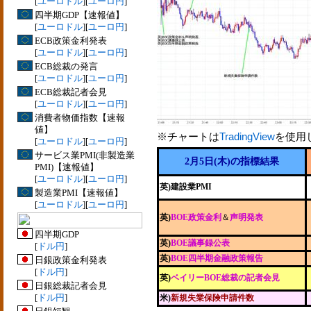
[
ユーロドル
][
ユーロ円
]
四半期GDP【速報値】
[
ユーロドル
][
ユーロ円
]
ECB政策金利発表
[
ユーロドル
][
ユーロ円
]
ECB総裁の発言
[
ユーロドル
][
ユーロ円
]
ECB総裁記者会見
[
ユーロドル
][
ユーロ円
]
消費者物価指数【速報
値】
※チャートは
TradingView
を使用
[
ユーロドル
][
ユーロ円
]
サービス業PMI(非製造業
2月5日(木)の指標結果
PMI)【速報値】
[
ユーロドル
][
ユーロ円
]
英)建設業PMI
製造業PMI【速報値】
[
ユーロドル
][
ユーロ円
]
英)
BOE政策金利
＆
声明発表
四半期GDP
英)
BOE議事録公表
[
ドル円
]
英)
BOE四半期金融政策報告
日銀政策金利発表
[
ドル円
]
英)
ベイリーBOE総裁の記者会見
日銀総裁記者会見
[
ドル円
]
米)
新規失業保険申請件数