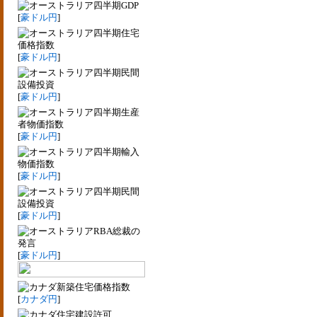
四半期GDP
[
豪ドル円
]
四半期住宅
価格指数
[
豪ドル円
]
四半期民間
設備投資
[
豪ドル円
]
四半期生産
者物価指数
[
豪ドル円
]
四半期輸入
物価指数
[
豪ドル円
]
四半期民間
設備投資
[
豪ドル円
]
RBA総裁の
発言
[
豪ドル円
]
新築住宅価格指数
[
カナダ円
]
住宅建設許可