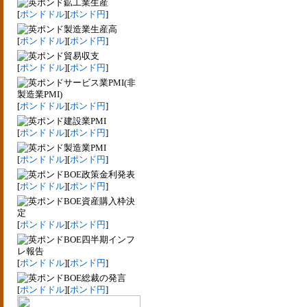
鉱工業生産
[
ポンドドル
][
ポンド円
]
製造業生産高
[
ポンドドル
][
ポンド円
]
貿易収支
[
ポンドドル
][
ポンド円
]
サービス業PMI(非
製造業PMI)
[
ポンドドル
][
ポンド円
]
建設業PMI
[
ポンドドル
][
ポンド円
]
製造業PMI
[
ポンドドル
][
ポンド円
]
BOE政策金利発表
[
ポンドドル
][
ポンド円
]
BOE資産購入枠決
定
[
ポンドドル
][
ポンド円
]
BOE四半期インフ
レ報告
[
ポンドドル
][
ポンド円
]
BOE総裁の発言
[
ポンドドル
][
ポンド円
]