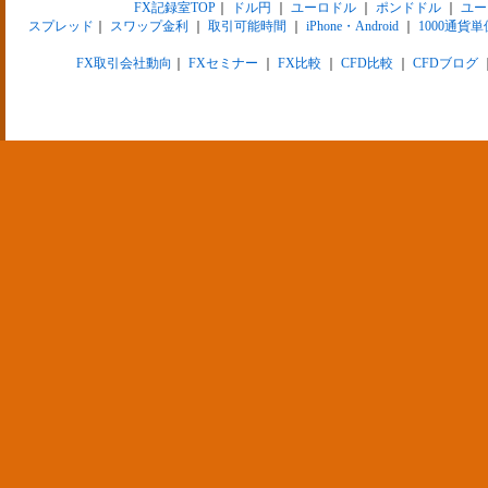
FX記録室TOP
｜
ドル円
｜
ユーロドル
｜
ポンドドル
｜
ユー
スプレッド
｜
スワップ金利
｜
取引可能時間
｜
iPhone・Android
｜
1000通貨単
FX取引会社動向
｜
FXセミナー
｜
FX比較
｜
CFD比較
｜
CFDブログ