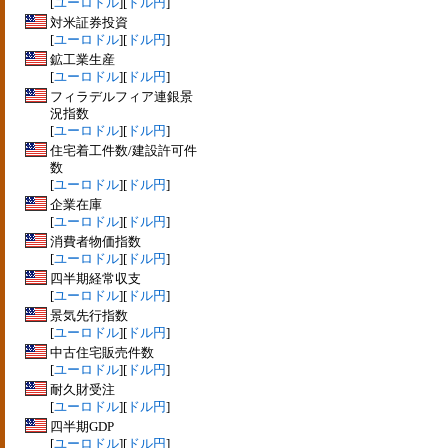
[
ユーロドル
][
ドル円
]
対米証券投資
[
ユーロドル
][
ドル円
]
鉱工業生産
[
ユーロドル
][
ドル円
]
フィラデルフィア連銀景
況指数
[
ユーロドル
][
ドル円
]
住宅着工件数/建設許可件
数
[
ユーロドル
][
ドル円
]
企業在庫
[
ユーロドル
][
ドル円
]
消費者物価指数
[
ユーロドル
][
ドル円
]
四半期経常収支
[
ユーロドル
][
ドル円
]
景気先行指数
[
ユーロドル
][
ドル円
]
中古住宅販売件数
[
ユーロドル
][
ドル円
]
耐久財受注
[
ユーロドル
][
ドル円
]
四半期GDP
[
ユーロドル
][
ドル円
]