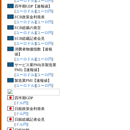
[
ユーロドル
][
ユーロ円
]
四半期GDP【速報値】
[
ユーロドル
][
ユーロ円
]
ECB政策金利発表
[
ユーロドル
][
ユーロ円
]
ECB総裁の発言
[
ユーロドル
][
ユーロ円
]
ECB総裁記者会見
[
ユーロドル
][
ユーロ円
]
消費者物価指数【速報
値】
[
ユーロドル
][
ユーロ円
]
サービス業PMI(非製造業
PMI)【速報値】
[
ユーロドル
][
ユーロ円
]
製造業PMI【速報値】
[
ユーロドル
][
ユーロ円
]
四半期GDP
[
ドル円
]
日銀政策金利発表
[
ドル円
]
日銀総裁記者会見
[
ドル円
]