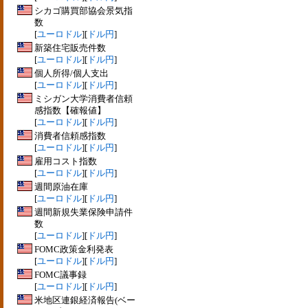
シカゴ購買部協会景気指
数
[
ユーロドル
][
ドル円
]
新築住宅販売件数
[
ユーロドル
][
ドル円
]
個人所得/個人支出
[
ユーロドル
][
ドル円
]
ミシガン大学消費者信頼
感指数【確報値】
[
ユーロドル
][
ドル円
]
消費者信頼感指数
[
ユーロドル
][
ドル円
]
雇用コスト指数
[
ユーロドル
][
ドル円
]
週間原油在庫
[
ユーロドル
][
ドル円
]
週間新規失業保険申請件
数
[
ユーロドル
][
ドル円
]
FOMC政策金利発表
[
ユーロドル
][
ドル円
]
FOMC議事録
[
ユーロドル
][
ドル円
]
米地区連銀経済報告(ベー