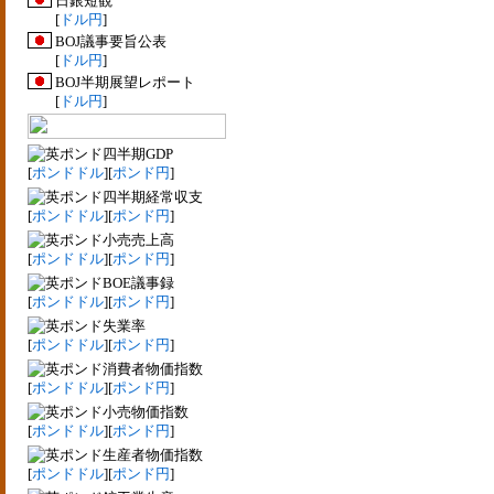
日銀短観
[
ドル円
]
BOJ議事要旨公表
[
ドル円
]
BOJ半期展望レポート
[
ドル円
]
四半期GDP
[
ポンドドル
][
ポンド円
]
四半期経常収支
[
ポンドドル
][
ポンド円
]
小売売上高
[
ポンドドル
][
ポンド円
]
BOE議事録
[
ポンドドル
][
ポンド円
]
失業率
[
ポンドドル
][
ポンド円
]
消費者物価指数
[
ポンドドル
][
ポンド円
]
小売物価指数
[
ポンドドル
][
ポンド円
]
生産者物価指数
[
ポンドドル
][
ポンド円
]