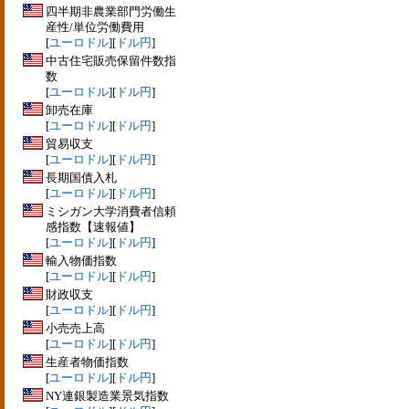
四半期非農業部門労働生
産性/単位労働費用
[
ユーロドル
][
ドル円
]
中古住宅販売保留件数指
数
[
ユーロドル
][
ドル円
]
卸売在庫
[
ユーロドル
][
ドル円
]
貿易収支
[
ユーロドル
][
ドル円
]
長期国債入札
[
ユーロドル
][
ドル円
]
ミシガン大学消費者信頼
感指数【速報値】
[
ユーロドル
][
ドル円
]
輸入物価指数
[
ユーロドル
][
ドル円
]
財政収支
[
ユーロドル
][
ドル円
]
小売売上高
[
ユーロドル
][
ドル円
]
生産者物価指数
[
ユーロドル
][
ドル円
]
NY連銀製造業景気指数