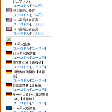
ジュブック)
[
ユーロドル
][
ドル円
]
FRB議長の発言
[
ユーロドル
][
ドル円
]
FRB議長議会証言
[
ユーロドル
][
ドル円
]
FRB議長記者会見
[
ユーロドル
][
ドル円
]
IFO景況指数
[
ユーロドル
][
ユーロ円
]
ZEW景況感調査
[
ユーロドル
][
ユーロ円
]
四半期GDP【速報値】
[
ユーロドル
][
ユーロ円
]
消費者物価指数【速報
値】
[
ユーロドル
][
ユーロ円
]
製造業PMI【速報値】
[
ユーロドル
][
ユーロ円
]
サービス業PMI(非製造業
PMI)【速報値】
[
ユーロドル
][
ユーロ円
]
ZEW景況感調査