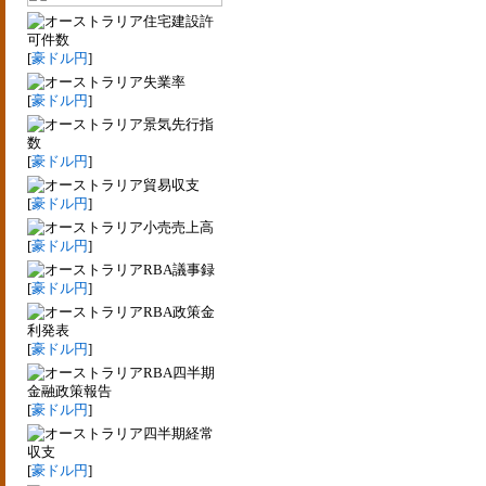
住宅建設許
可件数
[
豪ドル円
]
失業率
[
豪ドル円
]
景気先行指
数
[
豪ドル円
]
貿易収支
[
豪ドル円
]
小売売上高
[
豪ドル円
]
RBA議事録
[
豪ドル円
]
RBA政策金
利発表
[
豪ドル円
]
RBA四半期
金融政策報告
[
豪ドル円
]
四半期経常
収支
[
豪ドル円
]