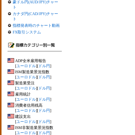
豪ドル円(AUD/JPY)チャー
ト
カナダ円(CAD/JPY)チャー
ト
指標発表時のチャート動画
FX取引システム
ADP全米雇用報告
[
ユーロドル
][
ドル円
]
ISM製造業景況指数
[
ユーロドル
][
ドル円
]
製造業受注
[
ユーロドル
][
ドル円
]
雇用統計
[
ユーロドル
][
ドル円
]
消費者信用残高
[
ユーロドル
][
ドル円
]
建設支出
[
ユーロドル
][
ドル円
]
ISM非製造業景況指数
[
ユーロドル
][
ドル円
]