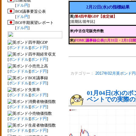
日銀短観
[
ドル円
]
2月22日(水)の指標結果
BOJ議事要旨公表
[
ドル円
]
英)
第4四半期GDP【改定値】
[前期比/前年比]
BOJ半期展望レポート
[
ドル円
]
米)中古住宅販売件数
米)
FOMC議事録公表(1月31日・2月1日開
四半期GDP
[
ポンドドル
][
ポンド円
]
四半期経常収支
[
ポンドドル
][
ポンド円
]
小売売上高
[
ポンドドル
][
ポンド円
]
カテゴリー：
2017年02月英ポンド円
BOE議事録
[
ポンドドル
][
ポンド円
]
失業率
01月04日(水)
[
ポンドドル
][
ポンド円
]
ベントでの実際の変動
消費者物価指数
[
ポンドドル
][
ポンド円
]
小売物価指数
[
ポンドドル
][
ポンド円
]
生産者物価指数
[
ポンドドル
][
ポンド円
]