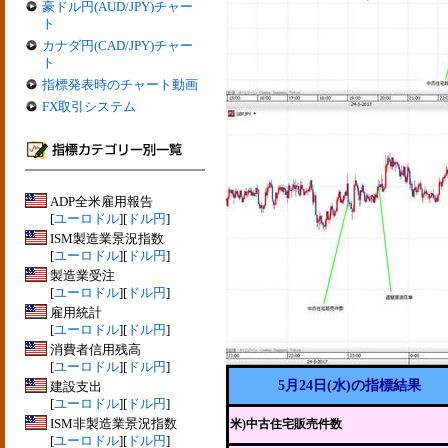
豪ドル円(AUD/JPY)チャー
ト
カナダ円(CAD/JPY)チャー
ト
指標発表時のチャート動画
FX取引システム
ADP全米雇用報告
[
ユーロドル
][
ドル円
]
ISM製造業景況指数
[
ユーロドル
][
ドル円
]
製造業受注
[
ユーロドル
][
ドル円
]
雇用統計
[
ユーロドル
][
ドル円
]
消費者信用残高
[
ユーロドル
][
ドル円
]
5月24日(水)の指標結果
建設支出
[
ユーロドル
][
ドル円
]
ISM非製造業景況指数
米)中古住宅販売件数
[
ユーロドル
][
ドル円
]