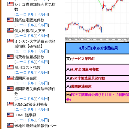
シカゴ購買部協会景気指
数
[
ユーロドル
][
ドル円
]
新築住宅販売件数
[
ユーロドル
][
ドル円
]
個人所得/個人支出
[
ユーロドル
][
ドル円
]
ミシガン大学消費者信頼
感指数【確報値】
4月5日(水)の指標結果
[
ユーロドル
][
ドル円
]
消費者信頼感指数
英)
サービス業PMI
[
ユーロドル
][
ドル円
]
雇用コスト指数
米)
ADP全国雇用者数
[
ユーロドル
][
ドル円
]
週間原油在庫
米)
ISM非製造業景況指数
[
ユーロドル
][
ドル円
]
米)
週間原油在庫
週間新規失業保険申請件
数
米)
FOMC議事録公表(3月14日・15日開催
[
ユーロドル
][
ドル円
]
分)
FOMC政策金利発表
[
ユーロドル
][
ドル円
]
FOMC議事録
[
ユーロドル
][
ドル円
]
米地区連銀経済報告(ベー