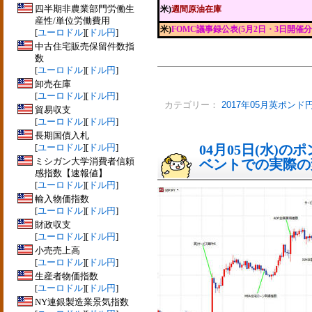
四半期非農業部門労働生
米)
週間原油在庫
産性/単位労働費用
米)
FOMC議事録公表(5月2日・3日開催分
[
ユーロドル
][
ドル円
]
中古住宅販売保留件数指
数
[
ユーロドル
][
ドル円
]
卸売在庫
[
ユーロドル
][
ドル円
]
カテゴリー：
2017年05月英ポンド
貿易収支
[
ユーロドル
][
ドル円
]
長期国債入札
[
ユーロドル
][
ドル円
]
04月05日(水)
ミシガン大学消費者信頼
ベントでの実際の変動
感指数【速報値】
[
ユーロドル
][
ドル円
]
輸入物価指数
[
ユーロドル
][
ドル円
]
財政収支
[
ユーロドル
][
ドル円
]
小売売上高
[
ユーロドル
][
ドル円
]
生産者物価指数
[
ユーロドル
][
ドル円
]
NY連銀製造業景気指数