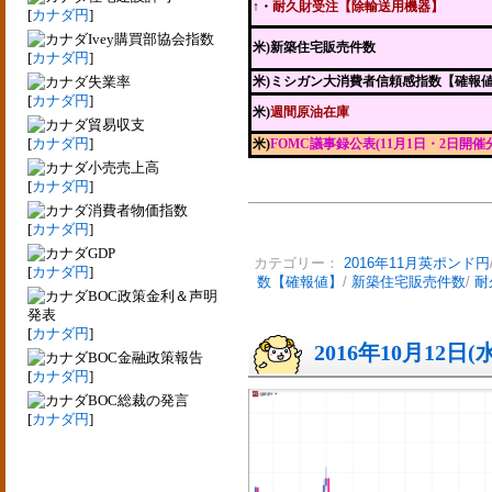
↑・
耐久財受注【除輸送用機器】
[
カナダ円
]
Ivey購買部協会指数
米)新築住宅販売件数
[
カナダ円
]
失業率
米)ミシガン大消費者信頼感指数【確報
[
カナダ円
]
米)
週間原油在庫
貿易収支
[
カナダ円
]
米)
FOMC議事録公表(11月1日・2日開催
小売売上高
[
カナダ円
]
消費者物価指数
[
カナダ円
]
GDP
カテゴリー：
2016年11月英ポンド円
[
カナダ円
]
数【確報値】
/
新築住宅販売件数
/
耐
BOC政策金利＆声明
発表
[
カナダ円
]
2016年10月12日(
BOC金融政策報告
[
カナダ円
]
BOC総裁の発言
[
カナダ円
]