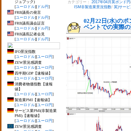
ジュブック)
カテゴリー：
2017年04月英ポンド円
[
ユーロドル
][
ドル円
]
ISM非製造業景況指数
/
英)サービ
FRB議長の発言
[
ユーロドル
][
ドル円
]
02月22日(水)
FRB議長議会証言
ベントでの実際の変動
[
ユーロドル
][
ドル円
]
FRB議長記者会見
[
ユーロドル
][
ドル円
]
IFO景況指数
[
ユーロドル
][
ユーロ円
]
ZEW景況感調査
[
ユーロドル
][
ユーロ円
]
四半期GDP【速報値】
[
ユーロドル
][
ユーロ円
]
消費者物価指数【速報
値】
[
ユーロドル
][
ユーロ円
]
製造業PMI【速報値】
[
ユーロドル
][
ユーロ円
]
サービス業PMI(非製造業
PMI)【速報値】
[
ユーロドル
][
ユーロ円
]
ZEW景況感調査