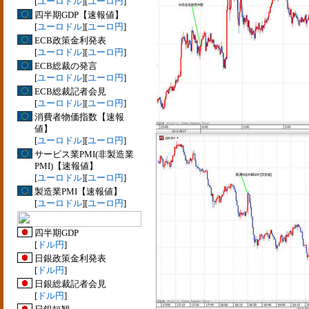
[
ユーロドル
][
ユーロ円
]
四半期GDP【速報値】
[
ユーロドル
][
ユーロ円
]
ECB政策金利発表
[
ユーロドル
][
ユーロ円
]
ECB総裁の発言
[
ユーロドル
][
ユーロ円
]
ECB総裁記者会見
[
ユーロドル
][
ユーロ円
]
消費者物価指数【速報
値】
[
ユーロドル
][
ユーロ円
]
サービス業PMI(非製造業
PMI)【速報値】
[
ユーロドル
][
ユーロ円
]
製造業PMI【速報値】
[
ユーロドル
][
ユーロ円
]
四半期GDP
[
ドル円
]
日銀政策金利発表
[
ドル円
]
日銀総裁記者会見
[
ドル円
]