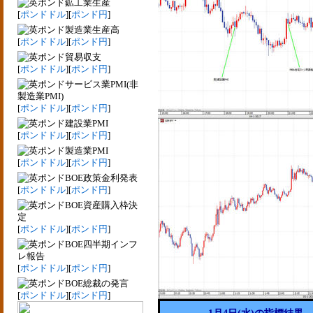
鉱工業生産
[
ポンドドル
][
ポンド円
]
製造業生産高
[
ポンドドル
][
ポンド円
]
貿易収支
[
ポンドドル
][
ポンド円
]
サービス業PMI(非
製造業PMI)
[
ポンドドル
][
ポンド円
]
建設業PMI
[
ポンドドル
][
ポンド円
]
製造業PMI
[
ポンドドル
][
ポンド円
]
BOE政策金利発表
[
ポンドドル
][
ポンド円
]
BOE資産購入枠決
定
[
ポンドドル
][
ポンド円
]
BOE四半期インフ
レ報告
[
ポンドドル
][
ポンド円
]
BOE総裁の発言
[
ポンドドル
][
ポンド円
]