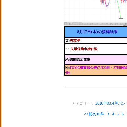
8月17日(水)の指標結果
英)
失業率
↑・
失業保険申請件数
米)週間原油在庫
米)
FOMC議事録公表(7月26日・27日開催
分)
カテゴリー：
2016年08月英ポ
<<前の10件
3
4
5
6