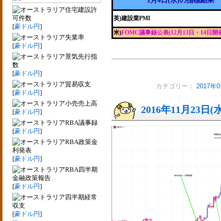
1月4日(水)の指標結果
住宅建設許
可件数
英)建設業PMI
[
豪ドル円
]
米)
FOMC議事録公表(12月13日・14日開
失業率
[
豪ドル円
]
景気先行指
数
[
豪ドル円
]
貿易収支
カテゴリー：
2017
[
豪ドル円
]
小売売上高
2016年11月23日(
[
豪ドル円
]
RBA議事録
[
豪ドル円
]
RBA政策金
利発表
[
豪ドル円
]
RBA四半期
金融政策報告
[
豪ドル円
]
四半期経常
収支
[
豪ドル円
]