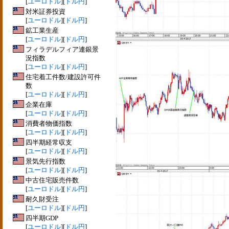
[
ユーロドル
][
ドル円
]
対米証券投資
[
ユーロドル
][
ドル円
]
鉱工業生産
[
ユーロドル
][
ドル円
]
フィラデルフィア連銀景
況指数
[
ユーロドル
][
ドル円
]
住宅着工件数/建設許可件
数
[
ユーロドル
][
ドル円
]
企業在庫
[
ユーロドル
][
ドル円
]
消費者物価指数
[
ユーロドル
][
ドル円
]
四半期経常収支
[
ユーロドル
][
ドル円
]
景気先行指数
[
ユーロドル
][
ドル円
]
中古住宅販売件数
[
ユーロドル
][
ドル円
]
耐久財受注
[
ユーロドル
][
ドル円
]
四半期GDP
[
ユーロドル
][
ドル円
]