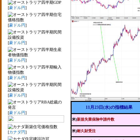
四半期GDP
[
豪ドル円
]
四半期住宅
価格指数
[
豪ドル円
]
四半期民間
設備投資
[
豪ドル円
]
四半期生産
者物価指数
[
豪ドル円
]
四半期輸入
物価指数
[
豪ドル円
]
四半期民間
設備投資
[
豪ドル円
]
RBA総裁の
発言
11月23日(水)の指標結果
[
豪ドル円
]
米)
新規失業保険申請件数
新築住宅価格指数
米)
耐久財受注
[
カナダ円
]
住宅建設許可