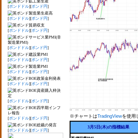
鉱工業生産
[
ポンドドル
][
ポンド円
]
製造業生産高
[
ポンドドル
][
ポンド円
]
貿易収支
[
ポンドドル
][
ポンド円
]
サービス業PMI(非
製造業PMI)
[
ポンドドル
][
ポンド円
]
建設業PMI
[
ポンドドル
][
ポンド円
]
製造業PMI
[
ポンドドル
][
ポンド円
]
BOE政策金利発表
[
ポンドドル
][
ポンド円
]
BOE資産購入枠決
定
[
ポンドドル
][
ポンド円
]
BOE四半期インフ
レ報告
※チャートは
TradingView
を使用
[
ポンドドル
][
ポンド円
]
BOE総裁の発言
3月5日(木)の指標結果
[
ポンドドル
][
ポンド円
]