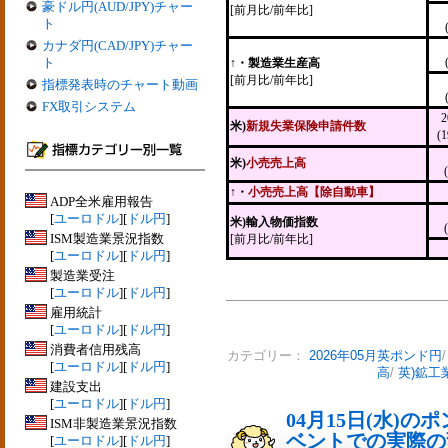
豪ドル円(AUD/JPY)チャー
[前月比/前年比]
ト
カナダ円(CAD/JPY)チャー
ト
↑・製造業生産高
[前月比/前年比]
指標発表時のチャート動画
FX取引システム
米)
新規失業保険申請件数
(
米)
小売売上高
↑・
小売売上高【除自動車】
ADP全米雇用報告
[
ユーロドル
][
ドル円
]
米)輸入物価指数
ISM製造業景況指数
[前月比/前年比]
[
ユーロドル
][
ドル円
]
製造業受注
[
ユーロドル
][
ドル円
]
雇用統計
[
ユーロドル
][
ドル円
]
消費者信用残高
カテゴリー：
2026年05月英ポンド円
[
ユーロドル
][
ドル円
]
高
/
英)鉱工
建設支出
[
ユーロドル
][
ドル円
]
04月15日(水)
ISM非製造業景況指数
ベントでの実際の変動
[
ユーロドル
][
ドル円
]