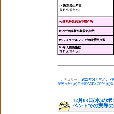
↑・製造業生産高
[前月比/前年比]
米)
新規失業保険申請件数
米)NY連銀製造業景気指数
米)フィラデルフィア連銀景況指数
米)輸入物価指数
[前月比/前年比]
カテゴリー：
2026年01月英ポンド
景況指数
/
英)四半期GDP&GDP
/
英)
12月03日(水)
ベントでの実際の変動