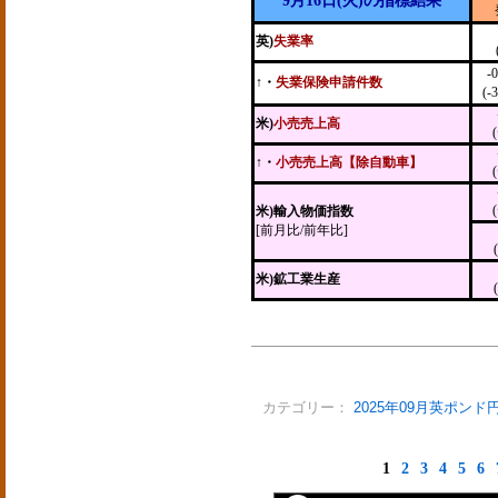
9月16日(火)の指標結果
英)
失業率
-
↑・
失業保険申請件数
(-
米)
小売売上高
↑・
小売売上高【除自動車】
米)輸入物価指数
[前月比/前年比]
米)鉱工業生産
カテゴリー：
2025年09月英ポンド
1
2
3
4
5
6