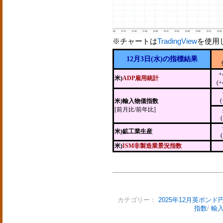
※チャートは
TradingView
を使用
12月3日(水)の指標結果
+
米)
ADP雇用統計
(+
(
米)輸入物価指数
[前月比/前年比]
米)鉱工業生産
米)
ISM非製造業景況指数
カテゴリー：
2025年12月英ポンド
指数
/
輸