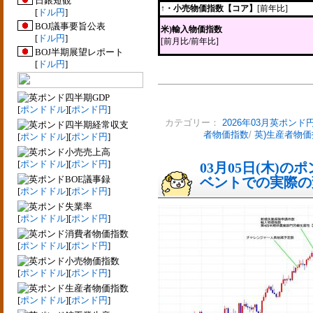
日銀短観
↑・小売物価指数【コア】
[前年比]
[
ドル円
]
BOJ議事要旨公表
米)輸入物価指数
[
ドル円
]
[前月比/前年比]
BOJ半期展望レポート
[
ドル円
]
四半期GDP
[
ポンドドル
][
ポンド円
]
カテゴリー：
2026年03月英ポンド
四半期経常収支
者物価指数
/
英)生産者物価
[
ポンドドル
][
ポンド円
]
小売売上高
[
ポンドドル
][
ポンド円
]
03月05日(木)
BOE議事録
ベントでの実際の変動
[
ポンドドル
][
ポンド円
]
失業率
[
ポンドドル
][
ポンド円
]
消費者物価指数
[
ポンドドル
][
ポンド円
]
小売物価指数
[
ポンドドル
][
ポンド円
]
生産者物価指数
[
ポンドドル
][
ポンド円
]