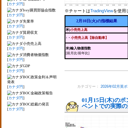
[
カナダ円
]
Ivey購買部協会指数
※チャートは
TradingView
を使用
[
カナダ円
]
2月10日(火)の指標結果
失業率
[
カナダ円
]
米)
小売売上高
貿易収支
[
カナダ円
]
↑・
小売売上高【除自動車】
小売売上高
[
カナダ円
]
米)輸入物価指数
[前月比/前年比]
消費者物価指数
[
カナダ円
]
GDP
[
カナダ円
]
BOC政策金利＆声明
発表
[
カナダ円
]
カテゴリー：
2026年02月英
BOC金融政策報告
[
カナダ円
]
01月15日(木)
BOC総裁の発言
ベントでの実際の変動
[
カナダ円
]