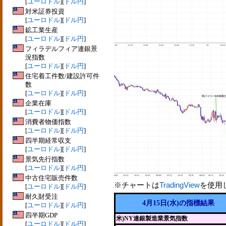
[
ユーロドル
][
ドル円
]
対米証券投資
[
ユーロドル
][
ドル円
]
鉱工業生産
[
ユーロドル
][
ドル円
]
フィラデルフィア連銀景
況指数
[
ユーロドル
][
ドル円
]
住宅着工件数/建設許可件
数
[
ユーロドル
][
ドル円
]
企業在庫
[
ユーロドル
][
ドル円
]
消費者物価指数
[
ユーロドル
][
ドル円
]
四半期経常収支
[
ユーロドル
][
ドル円
]
景気先行指数
[
ユーロドル
][
ドル円
]
中古住宅販売件数
※チャートは
TradingView
を使用
[
ユーロドル
][
ドル円
]
耐久財受注
4月15日(水)の指標結果
[
ユーロドル
][
ドル円
]
四半期GDP
米)NY連銀製造業景気指数
[
ユーロドル
][
ドル円
]