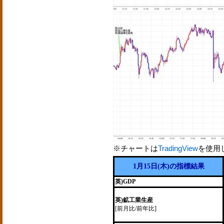
※チャートは
TradingView
を使用
1月15日(木)の指標結果
英)GDP
英)鉱工業生産
[前月比/前年比]