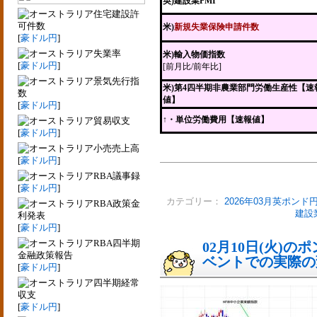
英)建設業PMI
住宅建設許
可件数
米)
新規失業保険申請件数
[
豪ドル円
]
失業率
米)輸入物価指数
[
豪ドル円
]
[前月比/前年比]
景気先行指
米)第4四半期非農業部門労働生産性【速
数
値】
[
豪ドル円
]
↑・単位労働費用【速報値】
貿易収支
[
豪ドル円
]
小売売上高
[
豪ドル円
]
RBA議事録
[
豪ドル円
]
カテゴリー：
2026年03月英ポンド
RBA政策金
建設
利発表
[
豪ドル円
]
RBA四半期
02月10日(火)
金融政策報告
ベントでの実際の変動
[
豪ドル円
]
四半期経常
収支
[
豪ドル円
]