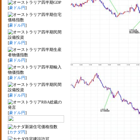
四半期GDP
[
豪ドル円
]
四半期住宅
価格指数
[
豪ドル円
]
四半期民間
設備投資
[
豪ドル円
]
四半期生産
者物価指数
[
豪ドル円
]
四半期輸入
物価指数
[
豪ドル円
]
四半期民間
設備投資
[
豪ドル円
]
RBA総裁の
発言
[
豪ドル円
]
新築住宅価格指数
[
カナダ円
]
住宅建設許可