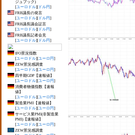
ジュブック)
[
ユーロドル
][
ドル円
]
FRB議長の発言
[
ユーロドル
][
ドル円
]
FRB議長議会証言
[
ユーロドル
][
ドル円
]
FRB議長記者会見
[
ユーロドル
][
ドル円
]
IFO景況指数
[
ユーロドル
][
ユーロ円
]
ZEW景況感調査
[
ユーロドル
][
ユーロ円
]
四半期GDP【速報値】
[
ユーロドル
][
ユーロ円
]
消費者物価指数【速報
値】
[
ユーロドル
][
ユーロ円
]
製造業PMI【速報値】
[
ユーロドル
][
ユーロ円
]
サービス業PMI(非製造業
PMI)【速報値】
[
ユーロドル
][
ユーロ円
]
ZEW景況感調査