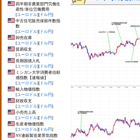
四半期非農業部門労働生
産性/単位労働費用
[
ユーロドル
][
ドル円
]
中古住宅販売保留件数指
数
[
ユーロドル
][
ドル円
]
卸売在庫
[
ユーロドル
][
ドル円
]
貿易収支
[
ユーロドル
][
ドル円
]
長期国債入札
[
ユーロドル
][
ドル円
]
ミシガン大学消費者信頼
感指数【速報値】
[
ユーロドル
][
ドル円
]
輸入物価指数
[
ユーロドル
][
ドル円
]
財政収支
[
ユーロドル
][
ドル円
]
小売売上高
[
ユーロドル
][
ドル円
]
生産者物価指数
[
ユーロドル
][
ドル円
]
NY連銀製造業景気指数