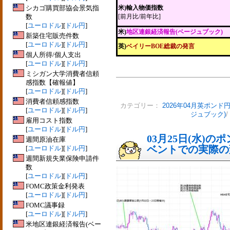
シカゴ購買部協会景気指
米)輸入物価指数
数
[前月比/前年比]
[
ユーロドル
][
ドル円
]
米)
地区連銀経済報告(ベージュブック)
新築住宅販売件数
[
ユーロドル
][
ドル円
]
英)
ベイリーBOE総裁の発言
個人所得/個人支出
[
ユーロドル
][
ドル円
]
ミシガン大学消費者信頼
感指数【確報値】
[
ユーロドル
][
ドル円
]
消費者信頼感指数
カテゴリー：
2026年04月英ポンド
[
ユーロドル
][
ドル円
]
ジュブック)
/
雇用コスト指数
[
ユーロドル
][
ドル円
]
03月25日(水)
週間原油在庫
ベントでの実際の変動
[
ユーロドル
][
ドル円
]
週間新規失業保険申請件
数
[
ユーロドル
][
ドル円
]
FOMC政策金利発表
[
ユーロドル
][
ドル円
]
FOMC議事録
[
ユーロドル
][
ドル円
]
米地区連銀経済報告(ベー