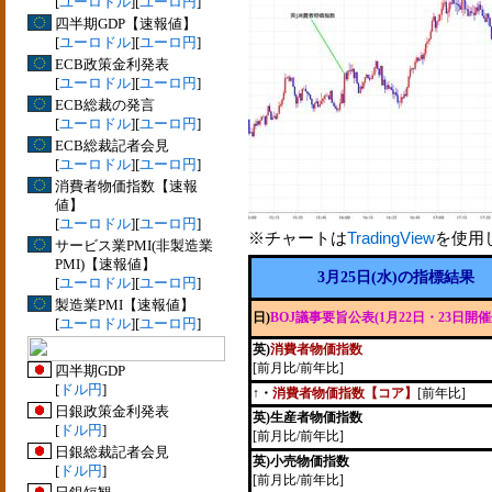
[
ユーロドル
][
ユーロ円
]
四半期GDP【速報値】
[
ユーロドル
][
ユーロ円
]
ECB政策金利発表
[
ユーロドル
][
ユーロ円
]
ECB総裁の発言
[
ユーロドル
][
ユーロ円
]
ECB総裁記者会見
[
ユーロドル
][
ユーロ円
]
消費者物価指数【速報
値】
[
ユーロドル
][
ユーロ円
]
※チャートは
TradingView
を使用
サービス業PMI(非製造業
PMI)【速報値】
3月25日(水)の指標結果
[
ユーロドル
][
ユーロ円
]
製造業PMI【速報値】
日)
BOJ議事要旨公表(1月22日・23日開催
[
ユーロドル
][
ユーロ円
]
英)
消費者物価指数
[前月比/前年比]
四半期GDP
[
ドル円
]
↑・
消費者物価指数【コア】
[前年比]
日銀政策金利発表
英)生産者物価指数
[
ドル円
]
[前月比/前年比]
日銀総裁記者会見
英)小売物価指数
[
ドル円
]
[前月比/前年比]