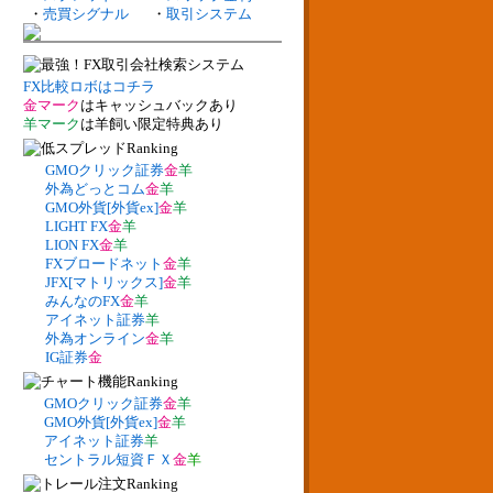
・
売買シグナル
・
取引システム
FX比較ロボはコチラ
金マーク
はキャッシュバックあり
羊マーク
は羊飼い限定特典あり
GMOクリック証券
金
羊
外為どっとコム
金
羊
GMO外貨[外貨ex]
金
羊
LIGHT FX
金
羊
LION FX
金
羊
FXブロードネット
金
羊
JFX[マトリックス]
金
羊
みんなのFX
金
羊
アイネット証券
羊
外為オンライン
金
羊
IG証券
金
GMOクリック証券
金
羊
GMO外貨[外貨ex]
金
羊
アイネット証券
羊
セントラル短資ＦＸ
金
羊