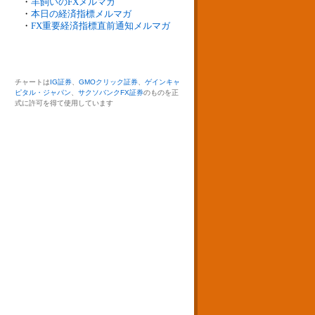
・
羊飼いのFXメルマガ
・
本日の経済指標メルマガ
・
FX重要経済指標直前通知メルマガ
チャートは
IG証券
、
GMOクリック証券
、
ゲインキャ
ピタル・ジャパン
、
サクソバンクFX証券
のものを正
式に許可を得て使用しています