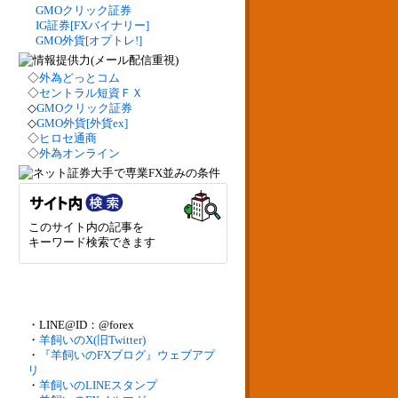
GMOクリック証券
IG証券[FXバイナリー]
GMO外貨[オプトレ!]
◇
外為どっとコム
◇
セントラル短資ＦＸ
◇
GMOクリック証券
◇
GMO外貨[外貨ex]
◇
ヒロセ通商
◇
外為オンライン
このサイト内の記事を
キーワード検索できます
・LINE@ID：@forex
・
羊飼いのX(旧Twitter)
・
『羊飼いのFXブログ』ウェブアプ
リ
・
羊飼いのLINEスタンプ