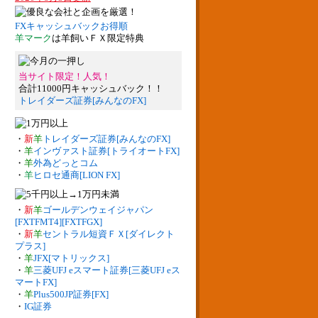
FXキャッシュバックお得順
羊マーク
は羊飼いＦＸ限定特典
当サイト限定！人気！
合計11000円キャッシュバック！！
トレイダーズ証券[みんなのFX]
・
新
羊
トレイダーズ証券[みんなのFX]
・
羊
インヴァスト証券[トライオートFX]
・
羊
外為どっとコム
・
羊
ヒロセ通商[LION FX]
・
新
羊
ゴールデンウェイジャパン
[FXTFMT4][FXTFGX]
・
新
羊
セントラル短資ＦＸ[ダイレクト
プラス]
・
羊
JFX[マトリックス]
・
羊
三菱UFJ eスマート証券[三菱UFJ eス
マートFX]
・
羊
Plus500JP証券[FX]
・
IG証券