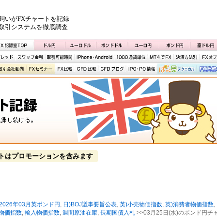
飼いがFXチャートを記録
取引システムを徹底調査
トはプロモーションを含みます
2026年03月英ポンド円
,
日)BOJ議事要旨公表
,
英)小売物価指数
,
英)消費者物価指数
,
者物価指数
,
輸入物価指数
,
週間原油在庫
,
長期国債入札
>>03月25日(水)のポンド円チ