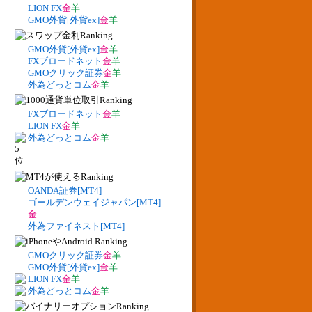
LION FX
金
羊
GMO外貨[外貨ex]
金
羊
GMO外貨[外貨ex]
金
羊
FXブロードネット
金
羊
GMOクリック証券
金
羊
外為どっとコム
金
羊
FXブロードネット
金
羊
LION FX
金
羊
外為どっとコム
金
羊
OANDA証券[MT4]
ゴールデンウェイジャパン[MT4]
金
外為ファイネスト[MT4]
GMOクリック証券
金
羊
GMO外貨[外貨ex]
金
羊
LION FX
金
羊
外為どっとコム
金
羊