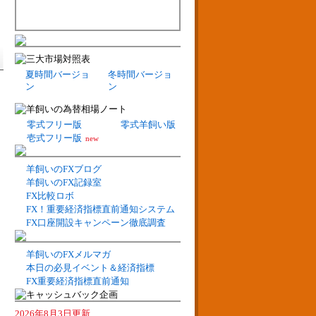
夏時間バージョ
冬時間バージョ
ン
ン
零式フリー版
零式羊飼い版
壱式フリー版
new
羊飼いのFXブログ
羊飼いのFX記録室
FX比較ロボ
FX！重要経済指標直前通知システム
FX口座開設キャンペーン徹底調査
羊飼いのFXメルマガ
本日の必見イベント＆経済指標
FX重要経済指標直前通知
2026年8月3日更新