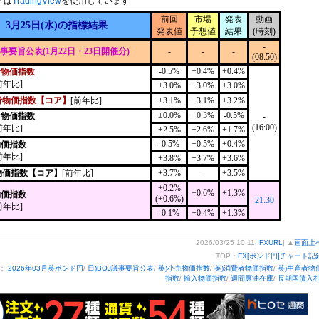
トは
TradingView
を使用しています
前回
市場
発表
動画
3月25日(水)の指標結果
発表値
予想値
結果
(時刻)
-
議事要旨公表(1月22日・23日開催分)
-
-
-
(08:50)
-0.5%
+0.4%
+0.4%
者物価指数
前年比]
+3.0%
+3.0%
+3.0%
者物価指数【コア】
[前年比]
+3.1%
+3.1%
+3.2%
±0.0%
+0.3%
-0.5%
者物価指数
-
(16:00)
前年比]
+2.5%
+2.6%
+1.7%
-0.5%
+0.5%
+0.4%
物価指数
前年比]
+3.8%
+3.7%
+3.6%
物価指数【コア】
[前年比]
+3.7%
-
+3.5%
+0.2%
+0.6%
+1.3%
物価指数
(+0.6%)
21:30
前年比]
-0.1%
+0.4%
+1.3%
2026/03/25 10:11|
FXURL
| ▲
画面上
TOP：
FX[ポンド円]チャート記
ー：
2026年03月英ポンド円
/
日)BOJ議事要旨公表
/
英)小売物価指数
/
英)消費者物価指数
/
英)生産者物
指数
/
輸入物価指数
/
週間原油在庫
/
長期国債入