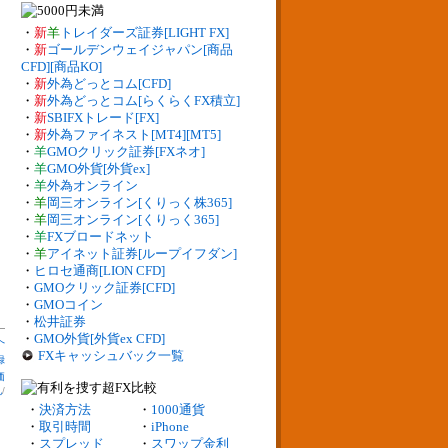
・
新
羊
トレイダーズ証券[LIGHT FX]
・
新
ゴールデンウェイジャパン[商品
CFD][商品KO]
・
新
外為どっとコム[CFD]
・
新
外為どっとコム[らくらくFX積立]
・
新
SBIFXトレード[FX]
・
新
外為ファイネスト[MT4][MT5]
・
羊
GMOクリック証券[FXネオ]
・
羊
GMO外貨[外貨ex]
・
羊
外為オンライン
・
羊
岡三オンライン[くりっく株365]
・
羊
岡三オンライン[くりっく365]
・
羊
FXブロードネット
・
羊
アイネット証券[ループイフダン]
・
ヒロセ通商[LION CFD]
・
GMOクリック証券[CFD]
・
GMOコイン
・
松井証券
・
GMO外貨[外貨ex CFD]
へ
FXキャッシュバック一覧
録
価
札
/
・
決済方法
・
1000通貨
・
取引時間
・
iPhone
・
スプレッド
・
スワップ金利