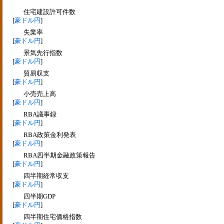
住宅建設許可件数
[
豪ドル円
]
失業率
[
豪ドル円
]
景気先行指数
[
豪ドル円
]
貿易収支
[
豪ドル円
]
小売売上高
[
豪ドル円
]
RBA議事録
[
豪ドル円
]
RBA政策金利発表
[
豪ドル円
]
RBA四半期金融政策報告
[
豪ドル円
]
四半期経常収支
[
豪ドル円
]
四半期GDP
[
豪ドル円
]
四半期住宅価格指数