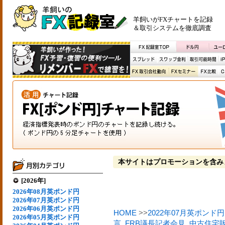
羊飼いがFXチャートを記録
＆取引システムを徹底調査
本サイトはプロモーションを含み
[2026年]
2026年08月英ポンド円
2026年07月英ポンド円
2026年06月英ポンド円
HOME
>>
2022年07月英ポンド円
2026年05月英ポンド円
言
,
FRB議長記者会見
,
中古住宅