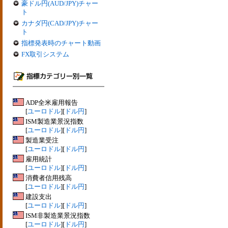
豪ドル円(AUD/JPY)チャー
ト
カナダ円(CAD/JPY)チャー
ト
指標発表時のチャート動画
FX取引システム
ADP全米雇用報告
[
ユーロドル
][
ドル円
]
ISM製造業景況指数
[
ユーロドル
][
ドル円
]
製造業受注
[
ユーロドル
][
ドル円
]
雇用統計
[
ユーロドル
][
ドル円
]
消費者信用残高
[
ユーロドル
][
ドル円
]
建設支出
[
ユーロドル
][
ドル円
]
ISM非製造業景況指数
[
ユーロドル
][
ドル円
]