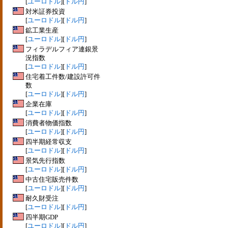
[
ユーロドル
][
ドル円
]
対米証券投資
[
ユーロドル
][
ドル円
]
鉱工業生産
[
ユーロドル
][
ドル円
]
フィラデルフィア連銀景
況指数
[
ユーロドル
][
ドル円
]
住宅着工件数/建設許可件
数
[
ユーロドル
][
ドル円
]
企業在庫
[
ユーロドル
][
ドル円
]
消費者物価指数
[
ユーロドル
][
ドル円
]
四半期経常収支
[
ユーロドル
][
ドル円
]
景気先行指数
[
ユーロドル
][
ドル円
]
中古住宅販売件数
[
ユーロドル
][
ドル円
]
耐久財受注
[
ユーロドル
][
ドル円
]
四半期GDP
[
ユーロドル
][
ドル円
]