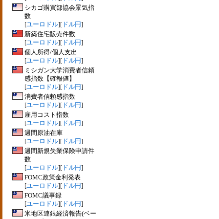
シカゴ購買部協会景気指
数
[
ユーロドル
][
ドル円
]
新築住宅販売件数
[
ユーロドル
][
ドル円
]
個人所得/個人支出
[
ユーロドル
][
ドル円
]
ミシガン大学消費者信頼
感指数【確報値】
[
ユーロドル
][
ドル円
]
消費者信頼感指数
[
ユーロドル
][
ドル円
]
雇用コスト指数
[
ユーロドル
][
ドル円
]
週間原油在庫
[
ユーロドル
][
ドル円
]
週間新規失業保険申請件
数
[
ユーロドル
][
ドル円
]
FOMC政策金利発表
[
ユーロドル
][
ドル円
]
FOMC議事録
[
ユーロドル
][
ドル円
]
米地区連銀経済報告(ベー