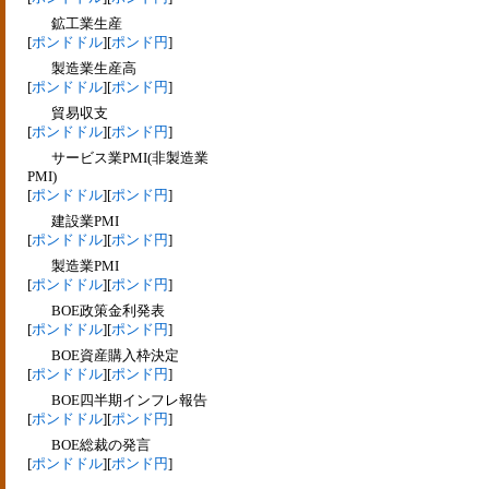
鉱工業生産
[
ポンドドル
][
ポンド円
]
製造業生産高
[
ポンドドル
][
ポンド円
]
貿易収支
[
ポンドドル
][
ポンド円
]
サービス業PMI(非製造業
PMI)
[
ポンドドル
][
ポンド円
]
建設業PMI
[
ポンドドル
][
ポンド円
]
製造業PMI
[
ポンドドル
][
ポンド円
]
BOE政策金利発表
[
ポンドドル
][
ポンド円
]
BOE資産購入枠決定
[
ポンドドル
][
ポンド円
]
BOE四半期インフレ報告
[
ポンドドル
][
ポンド円
]
BOE総裁の発言
[
ポンドドル
][
ポンド円
]