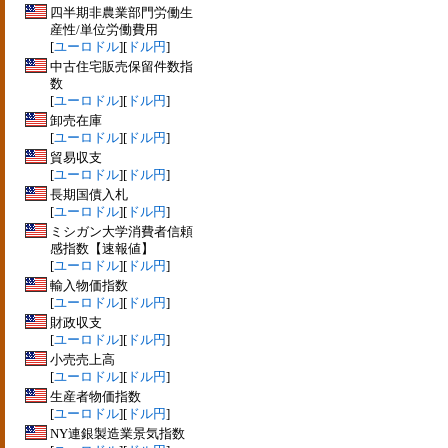
四半期非農業部門労働生
産性/単位労働費用
[
ユーロドル
][
ドル円
]
中古住宅販売保留件数指
数
[
ユーロドル
][
ドル円
]
卸売在庫
[
ユーロドル
][
ドル円
]
貿易収支
[
ユーロドル
][
ドル円
]
長期国債入札
[
ユーロドル
][
ドル円
]
ミシガン大学消費者信頼
感指数【速報値】
[
ユーロドル
][
ドル円
]
輸入物価指数
[
ユーロドル
][
ドル円
]
財政収支
[
ユーロドル
][
ドル円
]
小売売上高
[
ユーロドル
][
ドル円
]
生産者物価指数
[
ユーロドル
][
ドル円
]
NY連銀製造業景気指数