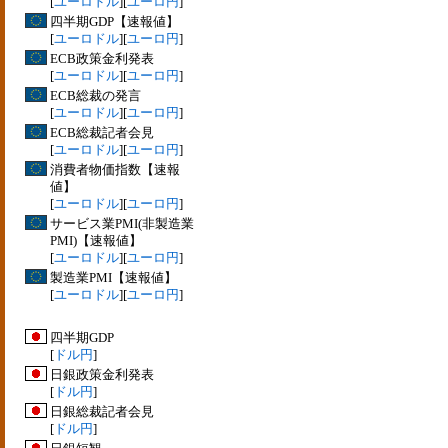
[
ユーロドル
][
ユーロ円
]
四半期GDP【速報値】
[
ユーロドル
][
ユーロ円
]
ECB政策金利発表
[
ユーロドル
][
ユーロ円
]
ECB総裁の発言
[
ユーロドル
][
ユーロ円
]
ECB総裁記者会見
[
ユーロドル
][
ユーロ円
]
消費者物価指数【速報
値】
[
ユーロドル
][
ユーロ円
]
サービス業PMI(非製造業
PMI)【速報値】
[
ユーロドル
][
ユーロ円
]
製造業PMI【速報値】
[
ユーロドル
][
ユーロ円
]
四半期GDP
[
ドル円
]
日銀政策金利発表
[
ドル円
]
日銀総裁記者会見
[
ドル円
]