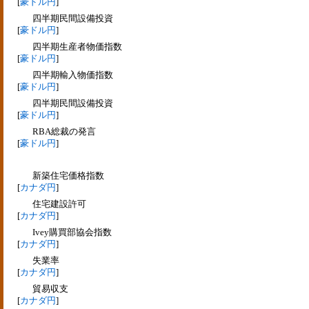
[
豪ドル円
]
四半期民間設備投資
[
豪ドル円
]
四半期生産者物価指数
[
豪ドル円
]
四半期輸入物価指数
[
豪ドル円
]
四半期民間設備投資
[
豪ドル円
]
RBA総裁の発言
[
豪ドル円
]
新築住宅価格指数
[
カナダ円
]
住宅建設許可
[
カナダ円
]
Ivey購買部協会指数
[
カナダ円
]
失業率
[
カナダ円
]
貿易収支
[
カナダ円
]