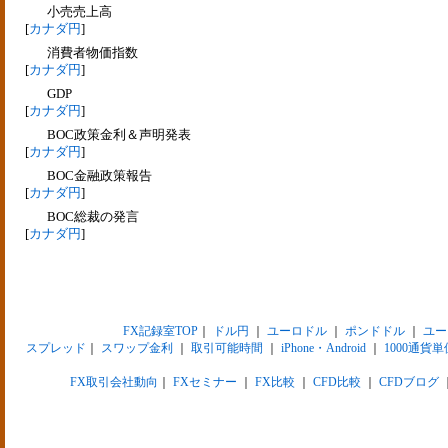
小売売上高
[
カナダ円
]
消費者物価指数
[
カナダ円
]
GDP
[
カナダ円
]
BOC政策金利＆声明発表
[
カナダ円
]
BOC金融政策報告
[
カナダ円
]
BOC総裁の発言
[
カナダ円
]
FX記録室TOP
｜
ドル円
｜
ユーロドル
｜
ポンドドル
｜
ユー
スプレッド
｜
スワップ金利
｜
取引可能時間
｜
iPhone・Android
｜
1000通貨単
FX取引会社動向
｜
FXセミナー
｜
FX比較
｜
CFD比較
｜
CFDブログ