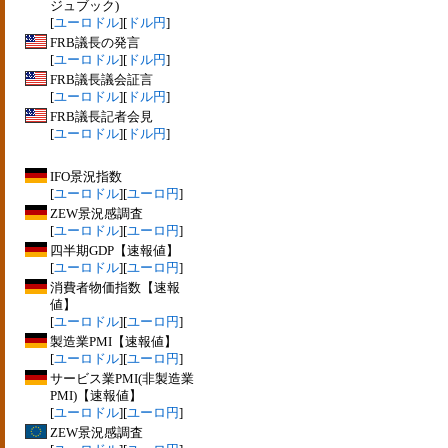
ジュブック)
[
ユーロドル
][
ドル円
]
FRB議長の発言
[
ユーロドル
][
ドル円
]
FRB議長議会証言
[
ユーロドル
][
ドル円
]
FRB議長記者会見
[
ユーロドル
][
ドル円
]
IFO景況指数
[
ユーロドル
][
ユーロ円
]
ZEW景況感調査
[
ユーロドル
][
ユーロ円
]
四半期GDP【速報値】
[
ユーロドル
][
ユーロ円
]
消費者物価指数【速報
値】
[
ユーロドル
][
ユーロ円
]
製造業PMI【速報値】
[
ユーロドル
][
ユーロ円
]
サービス業PMI(非製造業
PMI)【速報値】
[
ユーロドル
][
ユーロ円
]
ZEW景況感調査