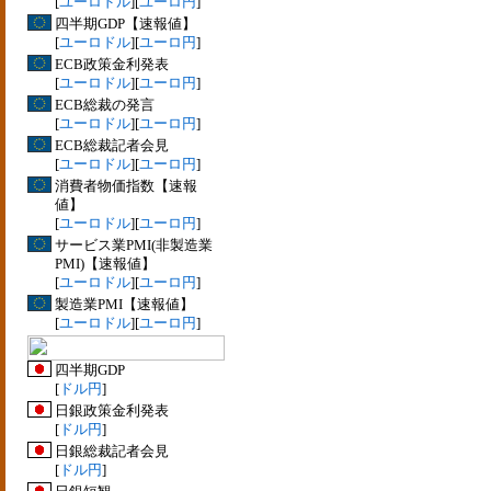
[
ユーロドル
][
ユーロ円
]
四半期GDP【速報値】
[
ユーロドル
][
ユーロ円
]
ECB政策金利発表
[
ユーロドル
][
ユーロ円
]
ECB総裁の発言
[
ユーロドル
][
ユーロ円
]
ECB総裁記者会見
[
ユーロドル
][
ユーロ円
]
消費者物価指数【速報
値】
[
ユーロドル
][
ユーロ円
]
サービス業PMI(非製造業
PMI)【速報値】
[
ユーロドル
][
ユーロ円
]
製造業PMI【速報値】
[
ユーロドル
][
ユーロ円
]
四半期GDP
[
ドル円
]
日銀政策金利発表
[
ドル円
]
日銀総裁記者会見
[
ドル円
]