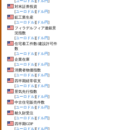
[
ユーロドル
][
ドル円
]
対米証券投資
[
ユーロドル
][
ドル円
]
鉱工業生産
[
ユーロドル
][
ドル円
]
フィラデルフィア連銀景
況指数
[
ユーロドル
][
ドル円
]
住宅着工件数/建設許可件
数
[
ユーロドル
][
ドル円
]
企業在庫
[
ユーロドル
][
ドル円
]
消費者物価指数
[
ユーロドル
][
ドル円
]
四半期経常収支
[
ユーロドル
][
ドル円
]
景気先行指数
[
ユーロドル
][
ドル円
]
中古住宅販売件数
[
ユーロドル
][
ドル円
]
耐久財受注
[
ユーロドル
][
ドル円
]
四半期GDP
[
ユーロドル
][
ドル円
]