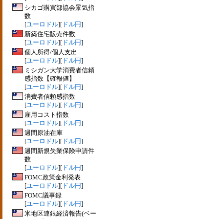
シカゴ購買部協会景気指
数
[
ユーロドル
][
ドル円
]
新築住宅販売件数
[
ユーロドル
][
ドル円
]
個人所得/個人支出
[
ユーロドル
][
ドル円
]
ミシガン大学消費者信頼
感指数【確報値】
[
ユーロドル
][
ドル円
]
消費者信頼感指数
[
ユーロドル
][
ドル円
]
雇用コスト指数
[
ユーロドル
][
ドル円
]
週間原油在庫
[
ユーロドル
][
ドル円
]
週間新規失業保険申請件
数
[
ユーロドル
][
ドル円
]
FOMC政策金利発表
[
ユーロドル
][
ドル円
]
FOMC議事録
[
ユーロドル
][
ドル円
]
米地区連銀経済報告(ベー