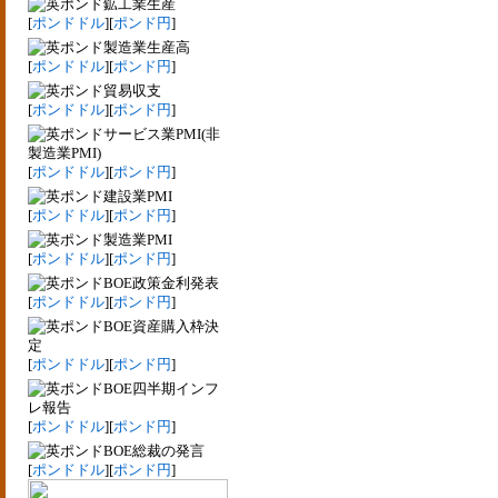
鉱工業生産
[
ポンドドル
][
ポンド円
]
製造業生産高
[
ポンドドル
][
ポンド円
]
貿易収支
[
ポンドドル
][
ポンド円
]
サービス業PMI(非
製造業PMI)
[
ポンドドル
][
ポンド円
]
建設業PMI
[
ポンドドル
][
ポンド円
]
製造業PMI
[
ポンドドル
][
ポンド円
]
BOE政策金利発表
[
ポンドドル
][
ポンド円
]
BOE資産購入枠決
定
[
ポンドドル
][
ポンド円
]
BOE四半期インフ
レ報告
[
ポンドドル
][
ポンド円
]
BOE総裁の発言
[
ポンドドル
][
ポンド円
]