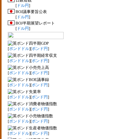
日銀短観
[
ドル円
]
BOJ議事要旨公表
[
ドル円
]
BOJ半期展望レポート
[
ドル円
]
四半期GDP
[
ポンドドル
][
ポンド円
]
四半期経常収支
[
ポンドドル
][
ポンド円
]
小売売上高
[
ポンドドル
][
ポンド円
]
BOE議事録
[
ポンドドル
][
ポンド円
]
失業率
[
ポンドドル
][
ポンド円
]
消費者物価指数
[
ポンドドル
][
ポンド円
]
小売物価指数
[
ポンドドル
][
ポンド円
]
生産者物価指数
[
ポンドドル
][
ポンド円
]