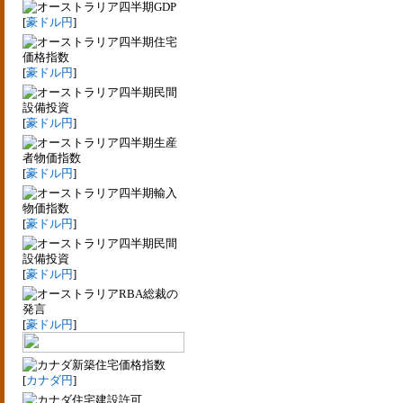
四半期GDP
[
豪ドル円
]
四半期住宅
価格指数
[
豪ドル円
]
四半期民間
設備投資
[
豪ドル円
]
四半期生産
者物価指数
[
豪ドル円
]
四半期輸入
物価指数
[
豪ドル円
]
四半期民間
設備投資
[
豪ドル円
]
RBA総裁の
発言
[
豪ドル円
]
新築住宅価格指数
[
カナダ円
]
住宅建設許可