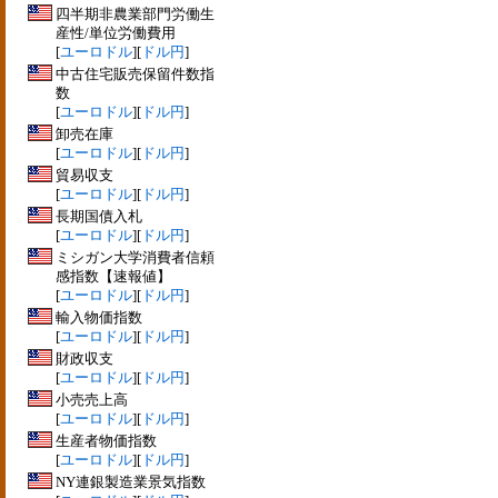
四半期非農業部門労働生
産性/単位労働費用
[
ユーロドル
][
ドル円
]
中古住宅販売保留件数指
数
[
ユーロドル
][
ドル円
]
卸売在庫
[
ユーロドル
][
ドル円
]
貿易収支
[
ユーロドル
][
ドル円
]
長期国債入札
[
ユーロドル
][
ドル円
]
ミシガン大学消費者信頼
感指数【速報値】
[
ユーロドル
][
ドル円
]
輸入物価指数
[
ユーロドル
][
ドル円
]
財政収支
[
ユーロドル
][
ドル円
]
小売売上高
[
ユーロドル
][
ドル円
]
生産者物価指数
[
ユーロドル
][
ドル円
]
NY連銀製造業景気指数