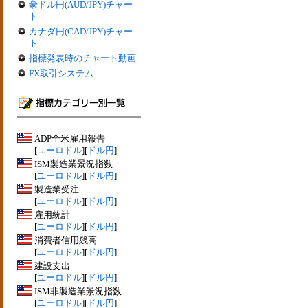
豪ドル円(AUD/JPY)チャー
ト
カナダ円(CAD/JPY)チャー
ト
指標発表時のチャート動画
FX取引システム
ADP全米雇用報告
[
ユーロドル
][
ドル円
]
ISM製造業景況指数
[
ユーロドル
][
ドル円
]
製造業受注
[
ユーロドル
][
ドル円
]
雇用統計
[
ユーロドル
][
ドル円
]
消費者信用残高
[
ユーロドル
][
ドル円
]
建設支出
[
ユーロドル
][
ドル円
]
ISM非製造業景況指数
[
ユーロドル
][
ドル円
]