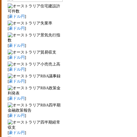
住宅建設許
可件数
[
豪ドル円
]
失業率
[
豪ドル円
]
景気先行指
数
[
豪ドル円
]
貿易収支
[
豪ドル円
]
小売売上高
[
豪ドル円
]
RBA議事録
[
豪ドル円
]
RBA政策金
利発表
[
豪ドル円
]
RBA四半期
金融政策報告
[
豪ドル円
]
四半期経常
収支
[
豪ドル円
]