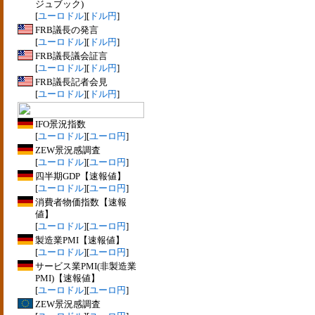
ジュブック)
[
ユーロドル
][
ドル円
]
FRB議長の発言
[
ユーロドル
][
ドル円
]
FRB議長議会証言
[
ユーロドル
][
ドル円
]
FRB議長記者会見
[
ユーロドル
][
ドル円
]
IFO景況指数
[
ユーロドル
][
ユーロ円
]
ZEW景況感調査
[
ユーロドル
][
ユーロ円
]
四半期GDP【速報値】
[
ユーロドル
][
ユーロ円
]
消費者物価指数【速報
値】
[
ユーロドル
][
ユーロ円
]
製造業PMI【速報値】
[
ユーロドル
][
ユーロ円
]
サービス業PMI(非製造業
PMI)【速報値】
[
ユーロドル
][
ユーロ円
]
ZEW景況感調査