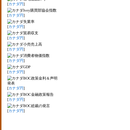
[
カナダ円
]
Ivey購買部協会指数
[
カナダ円
]
失業率
[
カナダ円
]
貿易収支
[
カナダ円
]
小売売上高
[
カナダ円
]
消費者物価指数
[
カナダ円
]
GDP
[
カナダ円
]
BOC政策金利＆声明
発表
[
カナダ円
]
BOC金融政策報告
[
カナダ円
]
BOC総裁の発言
[
カナダ円
]