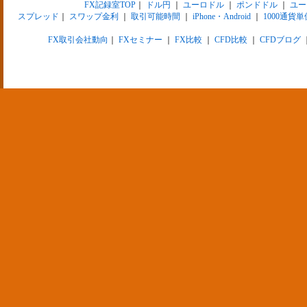
FX記録室TOP
｜
ドル円
｜
ユーロドル
｜
ポンドドル
｜
ユー
スプレッド
｜
スワップ金利
｜
取引可能時間
｜
iPhone・Android
｜
1000通貨単
FX取引会社動向
｜
FXセミナー
｜
FX比較
｜
CFD比較
｜
CFDブログ