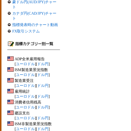
豪ドル円(AUD/JPY)チャー
ト
カナダ円(CAD/JPY)チャー
ト
指標発表時のチャート動画
FX取引システム
ADP全米雇用報告
[
ユーロドル
][
ドル円
]
ISM製造業景況指数
[
ユーロドル
][
ドル円
]
製造業受注
[
ユーロドル
][
ドル円
]
雇用統計
[
ユーロドル
][
ドル円
]
消費者信用残高
[
ユーロドル
][
ドル円
]
建設支出
[
ユーロドル
][
ドル円
]
ISM非製造業景況指数
[
ユーロドル
][
ドル円
]