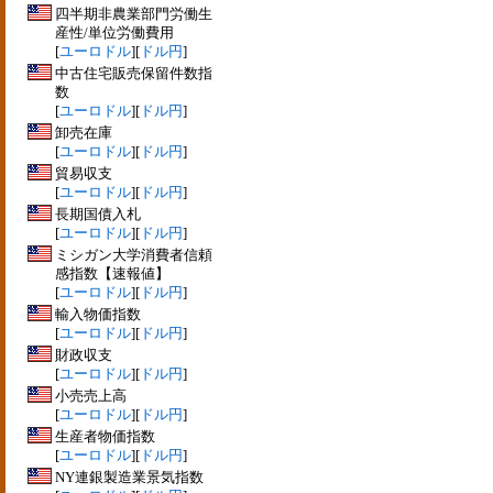
四半期非農業部門労働生
産性/単位労働費用
[
ユーロドル
][
ドル円
]
中古住宅販売保留件数指
数
[
ユーロドル
][
ドル円
]
卸売在庫
[
ユーロドル
][
ドル円
]
貿易収支
[
ユーロドル
][
ドル円
]
長期国債入札
[
ユーロドル
][
ドル円
]
ミシガン大学消費者信頼
感指数【速報値】
[
ユーロドル
][
ドル円
]
輸入物価指数
[
ユーロドル
][
ドル円
]
財政収支
[
ユーロドル
][
ドル円
]
小売売上高
[
ユーロドル
][
ドル円
]
生産者物価指数
[
ユーロドル
][
ドル円
]
NY連銀製造業景気指数