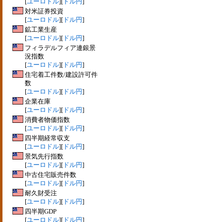
[
ユーロドル
][
ドル円
]
対米証券投資
[
ユーロドル
][
ドル円
]
鉱工業生産
[
ユーロドル
][
ドル円
]
フィラデルフィア連銀景
況指数
[
ユーロドル
][
ドル円
]
住宅着工件数/建設許可件
数
[
ユーロドル
][
ドル円
]
企業在庫
[
ユーロドル
][
ドル円
]
消費者物価指数
[
ユーロドル
][
ドル円
]
四半期経常収支
[
ユーロドル
][
ドル円
]
景気先行指数
[
ユーロドル
][
ドル円
]
中古住宅販売件数
[
ユーロドル
][
ドル円
]
耐久財受注
[
ユーロドル
][
ドル円
]
四半期GDP
[
ユーロドル
][
ドル円
]