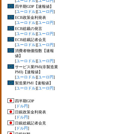
[
ユーロドル
][
ユーロ円
]
四半期GDP【速報値】
[
ユーロドル
][
ユーロ円
]
ECB政策金利発表
[
ユーロドル
][
ユーロ円
]
ECB総裁の発言
[
ユーロドル
][
ユーロ円
]
ECB総裁記者会見
[
ユーロドル
][
ユーロ円
]
消費者物価指数【速報
値】
[
ユーロドル
][
ユーロ円
]
サービス業PMI(非製造業
PMI)【速報値】
[
ユーロドル
][
ユーロ円
]
製造業PMI【速報値】
[
ユーロドル
][
ユーロ円
]
四半期GDP
[
ドル円
]
日銀政策金利発表
[
ドル円
]
日銀総裁記者会見
[
ドル円
]