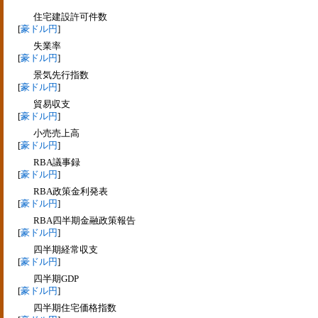
住宅建設許可件数
[
豪ドル円
]
失業率
[
豪ドル円
]
景気先行指数
[
豪ドル円
]
貿易収支
[
豪ドル円
]
小売売上高
[
豪ドル円
]
RBA議事録
[
豪ドル円
]
RBA政策金利発表
[
豪ドル円
]
RBA四半期金融政策報告
[
豪ドル円
]
四半期経常収支
[
豪ドル円
]
四半期GDP
[
豪ドル円
]
四半期住宅価格指数