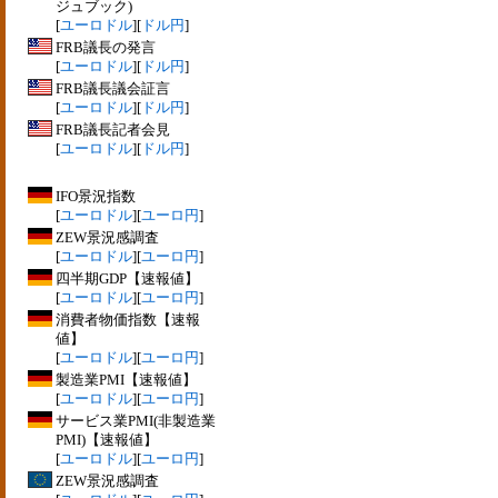
ジュブック)
[
ユーロドル
][
ドル円
]
FRB議長の発言
[
ユーロドル
][
ドル円
]
FRB議長議会証言
[
ユーロドル
][
ドル円
]
FRB議長記者会見
[
ユーロドル
][
ドル円
]
IFO景況指数
[
ユーロドル
][
ユーロ円
]
ZEW景況感調査
[
ユーロドル
][
ユーロ円
]
四半期GDP【速報値】
[
ユーロドル
][
ユーロ円
]
消費者物価指数【速報
値】
[
ユーロドル
][
ユーロ円
]
製造業PMI【速報値】
[
ユーロドル
][
ユーロ円
]
サービス業PMI(非製造業
PMI)【速報値】
[
ユーロドル
][
ユーロ円
]
ZEW景況感調査