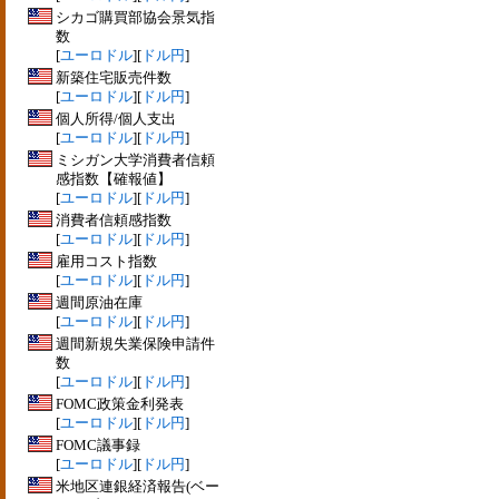
シカゴ購買部協会景気指
数
[
ユーロドル
][
ドル円
]
新築住宅販売件数
[
ユーロドル
][
ドル円
]
個人所得/個人支出
[
ユーロドル
][
ドル円
]
ミシガン大学消費者信頼
感指数【確報値】
[
ユーロドル
][
ドル円
]
消費者信頼感指数
[
ユーロドル
][
ドル円
]
雇用コスト指数
[
ユーロドル
][
ドル円
]
週間原油在庫
[
ユーロドル
][
ドル円
]
週間新規失業保険申請件
数
[
ユーロドル
][
ドル円
]
FOMC政策金利発表
[
ユーロドル
][
ドル円
]
FOMC議事録
[
ユーロドル
][
ドル円
]
米地区連銀経済報告(ベー