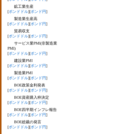
鉱工業生産
[
ポンドドル
][
ポンド円
]
製造業生産高
[
ポンドドル
][
ポンド円
]
貿易収支
[
ポンドドル
][
ポンド円
]
サービス業PMI(非製造業
PMI)
[
ポンドドル
][
ポンド円
]
建設業PMI
[
ポンドドル
][
ポンド円
]
製造業PMI
[
ポンドドル
][
ポンド円
]
BOE政策金利発表
[
ポンドドル
][
ポンド円
]
BOE資産購入枠決定
[
ポンドドル
][
ポンド円
]
BOE四半期インフレ報告
[
ポンドドル
][
ポンド円
]
BOE総裁の発言
[
ポンドドル
][
ポンド円
]