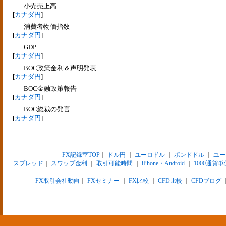
小売売上高
[
カナダ円
]
消費者物価指数
[
カナダ円
]
GDP
[
カナダ円
]
BOC政策金利＆声明発表
[
カナダ円
]
BOC金融政策報告
[
カナダ円
]
BOC総裁の発言
[
カナダ円
]
FX記録室TOP
｜
ドル円
｜
ユーロドル
｜
ポンドドル
｜
ユー
スプレッド
｜
スワップ金利
｜
取引可能時間
｜
iPhone・Android
｜
1000通貨単
FX取引会社動向
｜
FXセミナー
｜
FX比較
｜
CFD比較
｜
CFDブログ