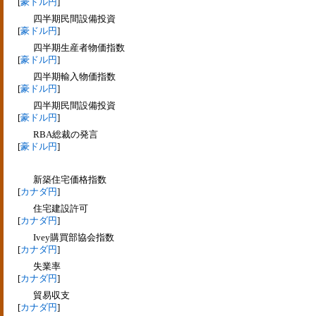
[
豪ドル円
]
四半期民間設備投資
[
豪ドル円
]
四半期生産者物価指数
[
豪ドル円
]
四半期輸入物価指数
[
豪ドル円
]
四半期民間設備投資
[
豪ドル円
]
RBA総裁の発言
[
豪ドル円
]
新築住宅価格指数
[
カナダ円
]
住宅建設許可
[
カナダ円
]
Ivey購買部協会指数
[
カナダ円
]
失業率
[
カナダ円
]
貿易収支
[
カナダ円
]