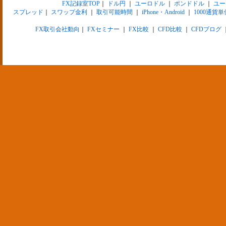
FX記録室TOP
｜
ドル円
｜
ユーロドル
｜
ポンドドル
｜
ユー
スプレッド
｜
スワップ金利
｜
取引可能時間
｜
iPhone・Android
｜
1000通貨単
FX取引会社動向
｜
FXセミナー
｜
FX比較
｜
CFD比較
｜
CFDブログ