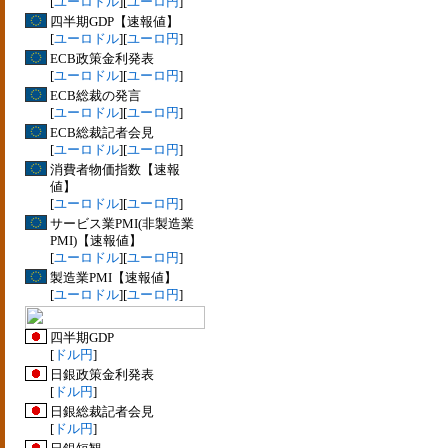
[
ユーロドル
][
ユーロ円
]
四半期GDP【速報値】
[
ユーロドル
][
ユーロ円
]
ECB政策金利発表
[
ユーロドル
][
ユーロ円
]
ECB総裁の発言
[
ユーロドル
][
ユーロ円
]
ECB総裁記者会見
[
ユーロドル
][
ユーロ円
]
消費者物価指数【速報
値】
[
ユーロドル
][
ユーロ円
]
サービス業PMI(非製造業
PMI)【速報値】
[
ユーロドル
][
ユーロ円
]
製造業PMI【速報値】
[
ユーロドル
][
ユーロ円
]
四半期GDP
[
ドル円
]
日銀政策金利発表
[
ドル円
]
日銀総裁記者会見
[
ドル円
]