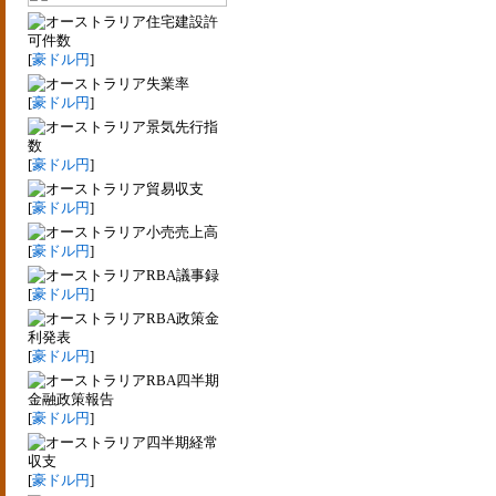
住宅建設許
可件数
[
豪ドル円
]
失業率
[
豪ドル円
]
景気先行指
数
[
豪ドル円
]
貿易収支
[
豪ドル円
]
小売売上高
[
豪ドル円
]
RBA議事録
[
豪ドル円
]
RBA政策金
利発表
[
豪ドル円
]
RBA四半期
金融政策報告
[
豪ドル円
]
四半期経常
収支
[
豪ドル円
]