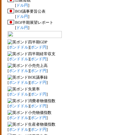
日銀短観
[
ドル円
]
BOJ議事要旨公表
[
ドル円
]
BOJ半期展望レポート
[
ドル円
]
四半期GDP
[
ポンドドル
][
ポンド円
]
四半期経常収支
[
ポンドドル
][
ポンド円
]
小売売上高
[
ポンドドル
][
ポンド円
]
BOE議事録
[
ポンドドル
][
ポンド円
]
失業率
[
ポンドドル
][
ポンド円
]
消費者物価指数
[
ポンドドル
][
ポンド円
]
小売物価指数
[
ポンドドル
][
ポンド円
]
生産者物価指数
[
ポンドドル
][
ポンド円
]