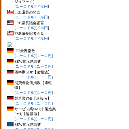
ジュブック)
[
ユーロドル
][
ドル円
]
FRB議長の発言
[
ユーロドル
][
ドル円
]
FRB議長議会証言
[
ユーロドル
][
ドル円
]
FRB議長記者会見
[
ユーロドル
][
ドル円
]
IFO景況指数
[
ユーロドル
][
ユーロ円
]
ZEW景況感調査
[
ユーロドル
][
ユーロ円
]
四半期GDP【速報値】
[
ユーロドル
][
ユーロ円
]
消費者物価指数【速報
値】
[
ユーロドル
][
ユーロ円
]
製造業PMI【速報値】
[
ユーロドル
][
ユーロ円
]
サービス業PMI(非製造業
PMI)【速報値】
[
ユーロドル
][
ユーロ円
]
ZEW景況感調査