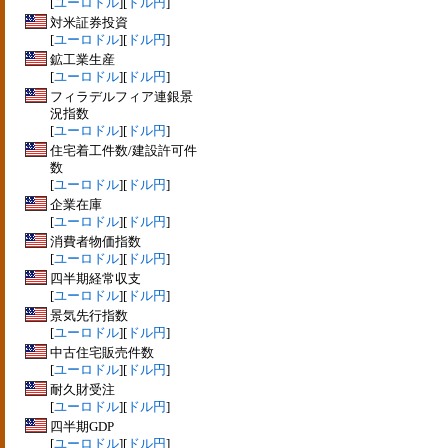
[
ユーロドル
][
ドル円
]
対米証券投資
[
ユーロドル
][
ドル円
]
鉱工業生産
[
ユーロドル
][
ドル円
]
フィラデルフィア連銀景
況指数
[
ユーロドル
][
ドル円
]
住宅着工件数/建設許可件
数
[
ユーロドル
][
ドル円
]
企業在庫
[
ユーロドル
][
ドル円
]
消費者物価指数
[
ユーロドル
][
ドル円
]
四半期経常収支
[
ユーロドル
][
ドル円
]
景気先行指数
[
ユーロドル
][
ドル円
]
中古住宅販売件数
[
ユーロドル
][
ドル円
]
耐久財受注
[
ユーロドル
][
ドル円
]
四半期GDP
[
ユーロドル
][
ドル円
]