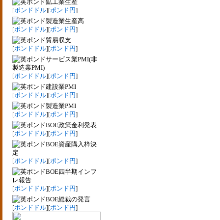
鉱工業生産
[
ポンドドル
][
ポンド円
]
製造業生産高
[
ポンドドル
][
ポンド円
]
貿易収支
[
ポンドドル
][
ポンド円
]
サービス業PMI(非
製造業PMI)
[
ポンドドル
][
ポンド円
]
建設業PMI
[
ポンドドル
][
ポンド円
]
製造業PMI
[
ポンドドル
][
ポンド円
]
BOE政策金利発表
[
ポンドドル
][
ポンド円
]
BOE資産購入枠決
定
[
ポンドドル
][
ポンド円
]
BOE四半期インフ
レ報告
[
ポンドドル
][
ポンド円
]
BOE総裁の発言
[
ポンドドル
][
ポンド円
]