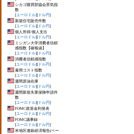
シカゴ購買部協会景気指
数
[
ユーロドル
][
ドル円
]
新築住宅販売件数
[
ユーロドル
][
ドル円
]
個人所得/個人支出
[
ユーロドル
][
ドル円
]
ミシガン大学消費者信頼
感指数【確報値】
[
ユーロドル
][
ドル円
]
消費者信頼感指数
[
ユーロドル
][
ドル円
]
雇用コスト指数
[
ユーロドル
][
ドル円
]
週間原油在庫
[
ユーロドル
][
ドル円
]
週間新規失業保険申請件
数
[
ユーロドル
][
ドル円
]
FOMC政策金利発表
[
ユーロドル
][
ドル円
]
FOMC議事録
[
ユーロドル
][
ドル円
]
米地区連銀経済報告(ベー