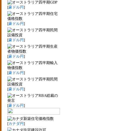
四半期GDP
[
豪ドル円
]
四半期住宅
価格指数
[
豪ドル円
]
四半期民間
設備投資
[
豪ドル円
]
四半期生産
者物価指数
[
豪ドル円
]
四半期輸入
物価指数
[
豪ドル円
]
四半期民間
設備投資
[
豪ドル円
]
RBA総裁の
発言
[
豪ドル円
]
新築住宅価格指数
[
カナダ円
]
住宅建設許可