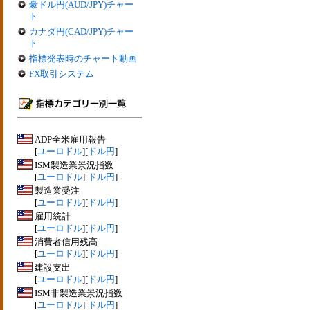
豪ドル円(AUD/JPY)チャー
ト
カナダ円(CAD/JPY)チャー
ト
指標発表時のチャート動画
FX取引システム
ADP全米雇用報告
[
ユーロドル
][
ドル円
]
ISM製造業景況指数
[
ユーロドル
][
ドル円
]
製造業受注
[
ユーロドル
][
ドル円
]
雇用統計
[
ユーロドル
][
ドル円
]
消費者信用残高
[
ユーロドル
][
ドル円
]
建設支出
[
ユーロドル
][
ドル円
]
ISM非製造業景況指数
[
ユーロドル
][
ドル円
]