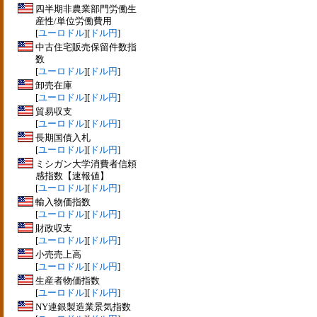
四半期非農業部門労働生
産性/単位労働費用
[
ユーロドル
][
ドル円
]
中古住宅販売保留件数指
数
[
ユーロドル
][
ドル円
]
卸売在庫
[
ユーロドル
][
ドル円
]
貿易収支
[
ユーロドル
][
ドル円
]
長期国債入札
[
ユーロドル
][
ドル円
]
ミシガン大学消費者信頼
感指数【速報値】
[
ユーロドル
][
ドル円
]
輸入物価指数
[
ユーロドル
][
ドル円
]
財政収支
[
ユーロドル
][
ドル円
]
小売売上高
[
ユーロドル
][
ドル円
]
生産者物価指数
[
ユーロドル
][
ドル円
]
NY連銀製造業景気指数