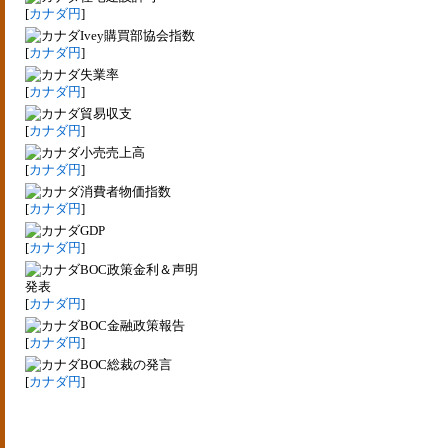
[
カナダ円
]
Ivey購買部協会指数
[
カナダ円
]
失業率
[
カナダ円
]
貿易収支
[
カナダ円
]
小売売上高
[
カナダ円
]
消費者物価指数
[
カナダ円
]
GDP
[
カナダ円
]
BOC政策金利＆声明
発表
[
カナダ円
]
BOC金融政策報告
[
カナダ円
]
BOC総裁の発言
[
カナダ円
]