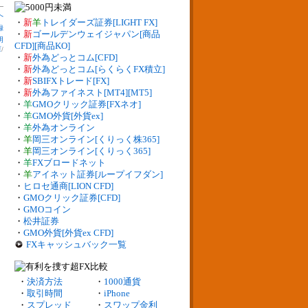
へ
・
新
羊
トレイダーズ証券[LIGHT FX]
録
・
新
ゴールデンウェイジャパン[商品
明
CFD][商品KO]
庫
/
・
新
外為どっとコム[CFD]
・
新
外為どっとコム[らくらくFX積立]
・
新
SBIFXトレード[FX]
・
新
外為ファイネスト[MT4][MT5]
・
羊
GMOクリック証券[FXネオ]
・
羊
GMO外貨[外貨ex]
・
羊
外為オンライン
・
羊
岡三オンライン[くりっく株365]
・
羊
岡三オンライン[くりっく365]
・
羊
FXブロードネット
・
羊
アイネット証券[ループイフダン]
・
ヒロセ通商[LION CFD]
・
GMOクリック証券[CFD]
・
GMOコイン
・
松井証券
・
GMO外貨[外貨ex CFD]
FXキャッシュバック一覧
・
決済方法
・
1000通貨
・
取引時間
・
iPhone
・
スプレッド
・
スワップ金利