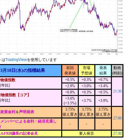
トは
TradingView
を使用しています
前回
市場
発表
動画
3月18日(水)の指標結果
発表値
予想値
結果
(時刻)
+0.5%
+0.3%
+0.7%
者物価指数
前年比]
+2.9%
+3.0%
+3.4%
21:30
+0.8%
+0.3%
+0.5%
者物価指数【コア】
+3.6%
前年比]
+3.7%
+3.9%
(+3.5%)
3.75%
3.75%
3.75%
C政策金利
＆
声明発表
据え置き
据え置き
据え置き
27:00
Cメンバーによる金利・経済見通し
-
-
-
表
ルFRB議長の記者会見
要人発言
27:30