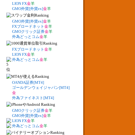
LION FX
金
羊
GMO外貨[外貨ex]
金
羊
GMO外貨[外貨ex]
金
羊
FXブロードネット
金
羊
GMOクリック証券
金
羊
外為どっとコム
金
羊
FXブロードネット
金
羊
LION FX
金
羊
外為どっとコム
金
羊
OANDA証券[MT4]
ゴールデンウェイジャパン[MT4]
金
外為ファイネスト[MT4]
GMOクリック証券
金
羊
GMO外貨[外貨ex]
金
羊
LION FX
金
羊
外為どっとコム
金
羊