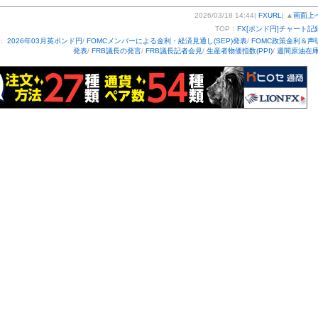
2026/03/18 14:44|
FXURL
| ▲
画面上
TOP：
FX[ポンド円]チャート記
：
2026年03月英ポンド円
/
FOMCメンバーによる金利・経済見通し(SEP)発表
/
FOMC政策金利＆声
発表
/
FRB議長の発言
/
FRB議長記者会見
/
生産者物価指数(PPI)
/
週間原油在