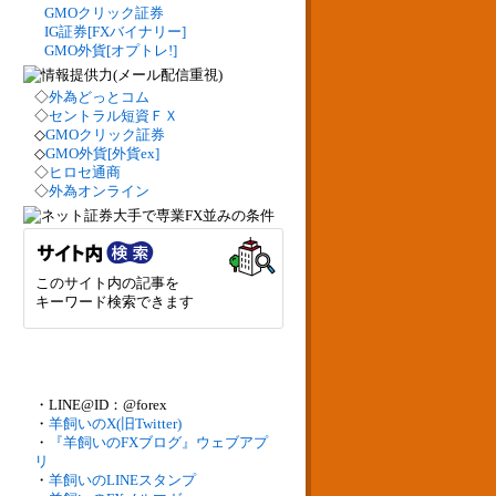
GMOクリック証券
IG証券[FXバイナリー]
GMO外貨[オプトレ!]
◇
外為どっとコム
◇
セントラル短資ＦＸ
◇
GMOクリック証券
◇
GMO外貨[外貨ex]
◇
ヒロセ通商
◇
外為オンライン
このサイト内の記事を
キーワード検索できます
・LINE@ID：@forex
・
羊飼いのX(旧Twitter)
・
『羊飼いのFXブログ』ウェブアプ
リ
・
羊飼いのLINEスタンプ