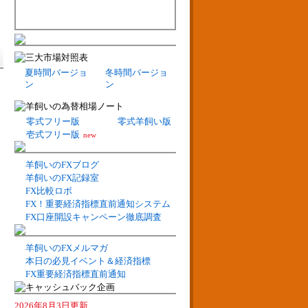
夏時間バージョ
冬時間バージョ
ン
ン
零式フリー版
零式羊飼い版
壱式フリー版
new
羊飼いのFXブログ
羊飼いのFX記録室
FX比較ロボ
FX！重要経済指標直前通知システム
FX口座開設キャンペーン徹底調査
羊飼いのFXメルマガ
本日の必見イベント＆経済指標
FX重要経済指標直前通知
2026年8月3日更新