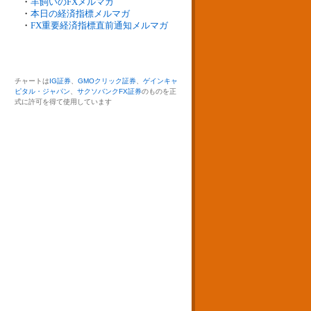
・
羊飼いのFXメルマガ
・
本日の経済指標メルマガ
・
FX重要経済指標直前通知メルマガ
チャートは
IG証券
、
GMOクリック証券
、
ゲインキャ
ピタル・ジャパン
、
サクソバンクFX証券
のものを正
式に許可を得て使用しています