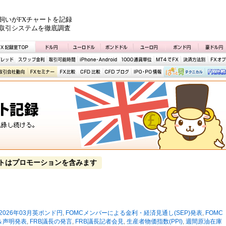
飼いがFXチャートを記録
取引システムを徹底調査
トはプロモーションを含みます
2026年03月英ポンド円
,
FOMCメンバーによる金利・経済見通し(SEP)発表
,
FOMC
＆声明発表
,
FRB議長の発言
,
FRB議長記者会見
,
生産者物価指数(PPI)
,
週間原油在庫