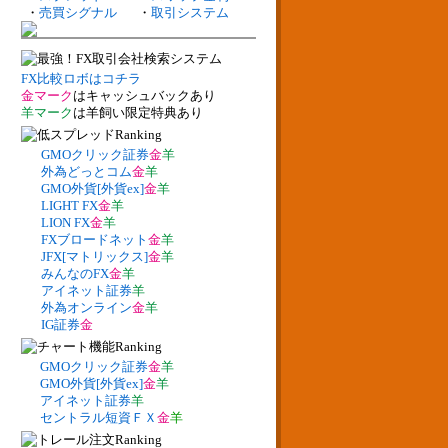
・
売買シグナル
・
取引システム
FX比較ロボはコチラ
金マーク
はキャッシュバックあり
羊マーク
は羊飼い限定特典あり
GMOクリック証券
金
羊
外為どっとコム
金
羊
GMO外貨[外貨ex]
金
羊
LIGHT FX
金
羊
LION FX
金
羊
FXブロードネット
金
羊
JFX[マトリックス]
金
羊
みんなのFX
金
羊
アイネット証券
羊
外為オンライン
金
羊
IG証券
金
GMOクリック証券
金
羊
GMO外貨[外貨ex]
金
羊
アイネット証券
羊
セントラル短資ＦＸ
金
羊