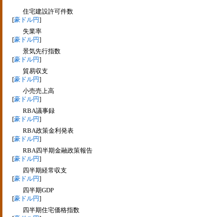
住宅建設許可件数
[
豪ドル円
]
失業率
[
豪ドル円
]
景気先行指数
[
豪ドル円
]
貿易収支
[
豪ドル円
]
小売売上高
[
豪ドル円
]
RBA議事録
[
豪ドル円
]
RBA政策金利発表
[
豪ドル円
]
RBA四半期金融政策報告
[
豪ドル円
]
四半期経常収支
[
豪ドル円
]
四半期GDP
[
豪ドル円
]
四半期住宅価格指数