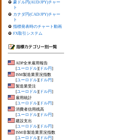
豪ドル円(AUD/JPY)チャー
ト
カナダ円(CAD/JPY)チャー
ト
指標発表時のチャート動画
FX取引システム
ADP全米雇用報告
[
ユーロドル
][
ドル円
]
ISM製造業景況指数
[
ユーロドル
][
ドル円
]
製造業受注
[
ユーロドル
][
ドル円
]
雇用統計
[
ユーロドル
][
ドル円
]
消費者信用残高
[
ユーロドル
][
ドル円
]
建設支出
[
ユーロドル
][
ドル円
]
ISM非製造業景況指数
[
ユーロドル
][
ドル円
]