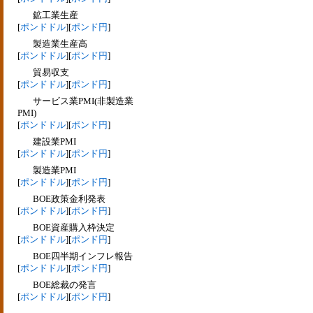
鉱工業生産
[
ポンドドル
][
ポンド円
]
製造業生産高
[
ポンドドル
][
ポンド円
]
貿易収支
[
ポンドドル
][
ポンド円
]
サービス業PMI(非製造業
PMI)
[
ポンドドル
][
ポンド円
]
建設業PMI
[
ポンドドル
][
ポンド円
]
製造業PMI
[
ポンドドル
][
ポンド円
]
BOE政策金利発表
[
ポンドドル
][
ポンド円
]
BOE資産購入枠決定
[
ポンドドル
][
ポンド円
]
BOE四半期インフレ報告
[
ポンドドル
][
ポンド円
]
BOE総裁の発言
[
ポンドドル
][
ポンド円
]