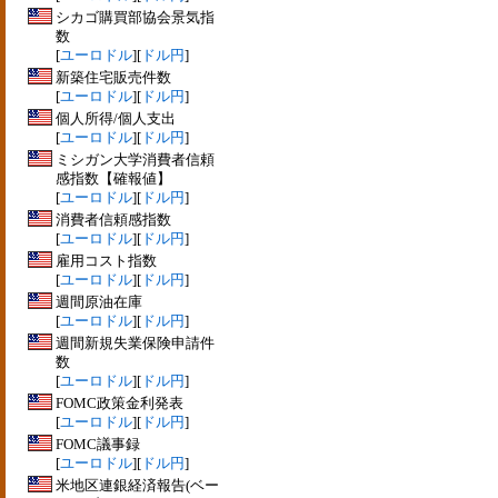
シカゴ購買部協会景気指
数
[
ユーロドル
][
ドル円
]
新築住宅販売件数
[
ユーロドル
][
ドル円
]
個人所得/個人支出
[
ユーロドル
][
ドル円
]
ミシガン大学消費者信頼
感指数【確報値】
[
ユーロドル
][
ドル円
]
消費者信頼感指数
[
ユーロドル
][
ドル円
]
雇用コスト指数
[
ユーロドル
][
ドル円
]
週間原油在庫
[
ユーロドル
][
ドル円
]
週間新規失業保険申請件
数
[
ユーロドル
][
ドル円
]
FOMC政策金利発表
[
ユーロドル
][
ドル円
]
FOMC議事録
[
ユーロドル
][
ドル円
]
米地区連銀経済報告(ベー