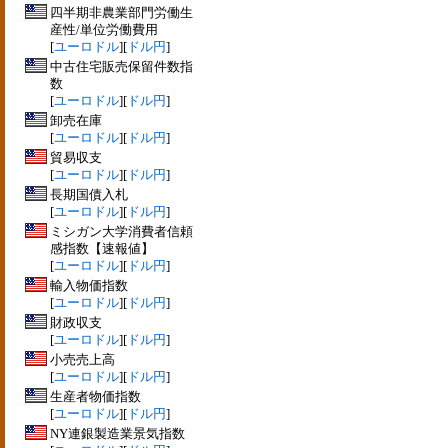
四半期非農業部門労働生
産性/単位労働費用
[
ユーロドル
][
ドル円
]
中古住宅販売保留件数指
数
[
ユーロドル
][
ドル円
]
卸売在庫
[
ユーロドル
][
ドル円
]
貿易収支
[
ユーロドル
][
ドル円
]
長期国債入札
[
ユーロドル
][
ドル円
]
ミシガン大学消費者信頼
感指数【速報値】
[
ユーロドル
][
ドル円
]
輸入物価指数
[
ユーロドル
][
ドル円
]
財政収支
[
ユーロドル
][
ドル円
]
小売売上高
[
ユーロドル
][
ドル円
]
生産者物価指数
[
ユーロドル
][
ドル円
]
NY連銀製造業景気指数