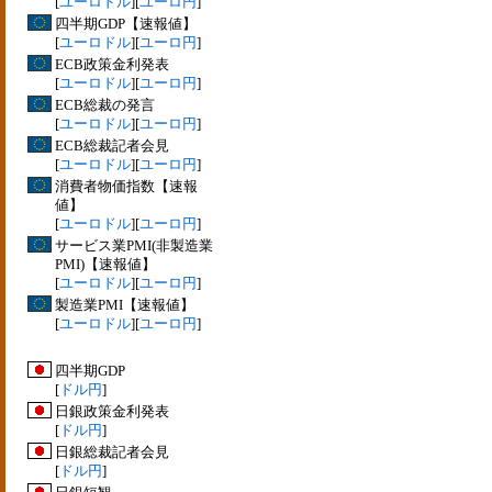
[
ユーロドル
][
ユーロ円
]
四半期GDP【速報値】
[
ユーロドル
][
ユーロ円
]
ECB政策金利発表
[
ユーロドル
][
ユーロ円
]
ECB総裁の発言
[
ユーロドル
][
ユーロ円
]
ECB総裁記者会見
[
ユーロドル
][
ユーロ円
]
消費者物価指数【速報
値】
[
ユーロドル
][
ユーロ円
]
サービス業PMI(非製造業
PMI)【速報値】
[
ユーロドル
][
ユーロ円
]
製造業PMI【速報値】
[
ユーロドル
][
ユーロ円
]
四半期GDP
[
ドル円
]
日銀政策金利発表
[
ドル円
]
日銀総裁記者会見
[
ドル円
]