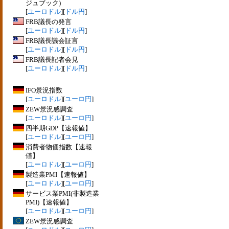
ジュブック)
[
ユーロドル
][
ドル円
]
FRB議長の発言
[
ユーロドル
][
ドル円
]
FRB議長議会証言
[
ユーロドル
][
ドル円
]
FRB議長記者会見
[
ユーロドル
][
ドル円
]
IFO景況指数
[
ユーロドル
][
ユーロ円
]
ZEW景況感調査
[
ユーロドル
][
ユーロ円
]
四半期GDP【速報値】
[
ユーロドル
][
ユーロ円
]
消費者物価指数【速報
値】
[
ユーロドル
][
ユーロ円
]
製造業PMI【速報値】
[
ユーロドル
][
ユーロ円
]
サービス業PMI(非製造業
PMI)【速報値】
[
ユーロドル
][
ユーロ円
]
ZEW景況感調査