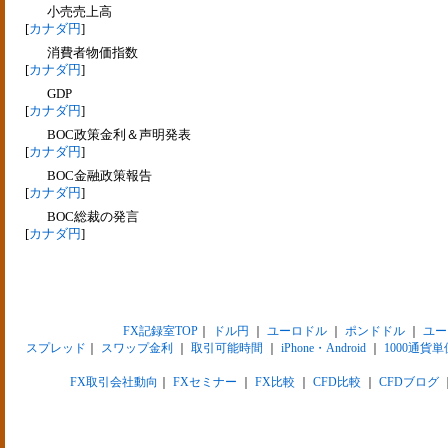
小売売上高
[
カナダ円
]
消費者物価指数
[
カナダ円
]
GDP
[
カナダ円
]
BOC政策金利＆声明発表
[
カナダ円
]
BOC金融政策報告
[
カナダ円
]
BOC総裁の発言
[
カナダ円
]
FX記録室TOP
｜
ドル円
｜
ユーロドル
｜
ポンドドル
｜
ユー
スプレッド
｜
スワップ金利
｜
取引可能時間
｜
iPhone・Android
｜
1000通貨単
FX取引会社動向
｜
FXセミナー
｜
FX比較
｜
CFD比較
｜
CFDブログ