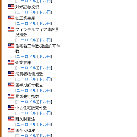
[
ユーロドル
][
ドル円
]
対米証券投資
[
ユーロドル
][
ドル円
]
鉱工業生産
[
ユーロドル
][
ドル円
]
フィラデルフィア連銀景
況指数
[
ユーロドル
][
ドル円
]
住宅着工件数/建設許可件
数
[
ユーロドル
][
ドル円
]
企業在庫
[
ユーロドル
][
ドル円
]
消費者物価指数
[
ユーロドル
][
ドル円
]
四半期経常収支
[
ユーロドル
][
ドル円
]
景気先行指数
[
ユーロドル
][
ドル円
]
中古住宅販売件数
[
ユーロドル
][
ドル円
]
耐久財受注
[
ユーロドル
][
ドル円
]
四半期GDP
[
ユーロドル
][
ドル円
]