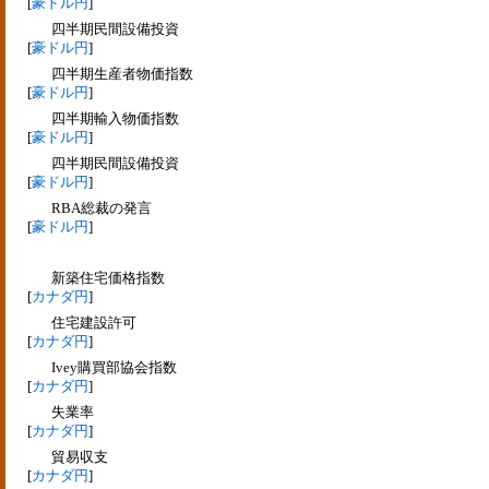
[
豪ドル円
]
四半期民間設備投資
[
豪ドル円
]
四半期生産者物価指数
[
豪ドル円
]
四半期輸入物価指数
[
豪ドル円
]
四半期民間設備投資
[
豪ドル円
]
RBA総裁の発言
[
豪ドル円
]
新築住宅価格指数
[
カナダ円
]
住宅建設許可
[
カナダ円
]
Ivey購買部協会指数
[
カナダ円
]
失業率
[
カナダ円
]
貿易収支
[
カナダ円
]