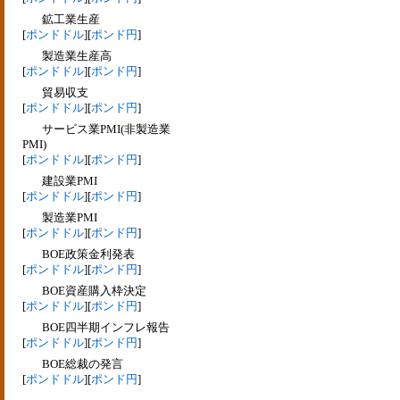
鉱工業生産
[
ポンドドル
][
ポンド円
]
製造業生産高
[
ポンドドル
][
ポンド円
]
貿易収支
[
ポンドドル
][
ポンド円
]
サービス業PMI(非製造業
PMI)
[
ポンドドル
][
ポンド円
]
建設業PMI
[
ポンドドル
][
ポンド円
]
製造業PMI
[
ポンドドル
][
ポンド円
]
BOE政策金利発表
[
ポンドドル
][
ポンド円
]
BOE資産購入枠決定
[
ポンドドル
][
ポンド円
]
BOE四半期インフレ報告
[
ポンドドル
][
ポンド円
]
BOE総裁の発言
[
ポンドドル
][
ポンド円
]