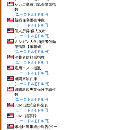
シカゴ購買部協会景気指
数
[
ユーロドル
][
ドル円
]
新築住宅販売件数
[
ユーロドル
][
ドル円
]
個人所得/個人支出
[
ユーロドル
][
ドル円
]
ミシガン大学消費者信頼
感指数【確報値】
[
ユーロドル
][
ドル円
]
消費者信頼感指数
[
ユーロドル
][
ドル円
]
雇用コスト指数
[
ユーロドル
][
ドル円
]
週間原油在庫
[
ユーロドル
][
ドル円
]
週間新規失業保険申請件
数
[
ユーロドル
][
ドル円
]
FOMC政策金利発表
[
ユーロドル
][
ドル円
]
FOMC議事録
[
ユーロドル
][
ドル円
]
米地区連銀経済報告(ベー