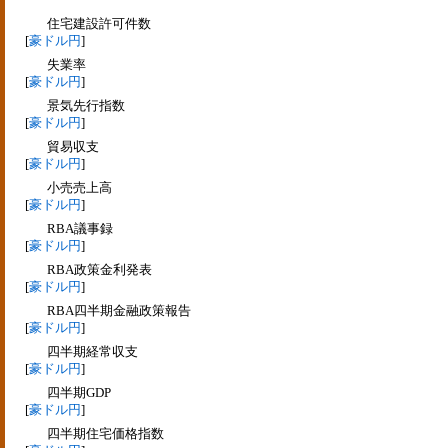
住宅建設許可件数
[
豪ドル円
]
失業率
[
豪ドル円
]
景気先行指数
[
豪ドル円
]
貿易収支
[
豪ドル円
]
小売売上高
[
豪ドル円
]
RBA議事録
[
豪ドル円
]
RBA政策金利発表
[
豪ドル円
]
RBA四半期金融政策報告
[
豪ドル円
]
四半期経常収支
[
豪ドル円
]
四半期GDP
[
豪ドル円
]
四半期住宅価格指数