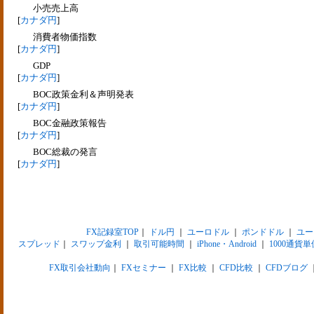
小売売上高
[
カナダ円
]
消費者物価指数
[
カナダ円
]
GDP
[
カナダ円
]
BOC政策金利＆声明発表
[
カナダ円
]
BOC金融政策報告
[
カナダ円
]
BOC総裁の発言
[
カナダ円
]
FX記録室TOP
｜
ドル円
｜
ユーロドル
｜
ポンドドル
｜
ユー
スプレッド
｜
スワップ金利
｜
取引可能時間
｜
iPhone・Android
｜
1000通貨単
FX取引会社動向
｜
FXセミナー
｜
FX比較
｜
CFD比較
｜
CFDブログ