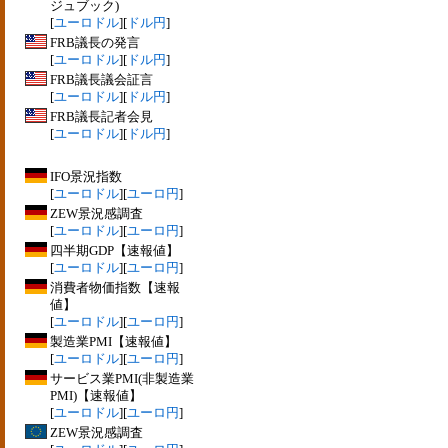
ジュブック)
[
ユーロドル
][
ドル円
]
FRB議長の発言
[
ユーロドル
][
ドル円
]
FRB議長議会証言
[
ユーロドル
][
ドル円
]
FRB議長記者会見
[
ユーロドル
][
ドル円
]
IFO景況指数
[
ユーロドル
][
ユーロ円
]
ZEW景況感調査
[
ユーロドル
][
ユーロ円
]
四半期GDP【速報値】
[
ユーロドル
][
ユーロ円
]
消費者物価指数【速報
値】
[
ユーロドル
][
ユーロ円
]
製造業PMI【速報値】
[
ユーロドル
][
ユーロ円
]
サービス業PMI(非製造業
PMI)【速報値】
[
ユーロドル
][
ユーロ円
]
ZEW景況感調査