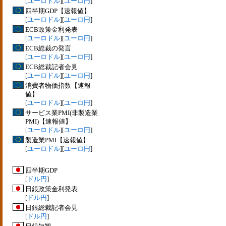
[
ユーロドル
][
ユーロ円
]
四半期GDP【速報値】
[
ユーロドル
][
ユーロ円
]
ECB政策金利発表
[
ユーロドル
][
ユーロ円
]
ECB総裁の発言
[
ユーロドル
][
ユーロ円
]
ECB総裁記者会見
[
ユーロドル
][
ユーロ円
]
消費者物価指数【速報
値】
[
ユーロドル
][
ユーロ円
]
サービス業PMI(非製造業
PMI)【速報値】
[
ユーロドル
][
ユーロ円
]
製造業PMI【速報値】
[
ユーロドル
][
ユーロ円
]
四半期GDP
[
ドル円
]
日銀政策金利発表
[
ドル円
]
日銀総裁記者会見
[
ドル円
]