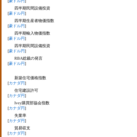
[
豪ドル円
]
四半期民間設備投資
[
豪ドル円
]
四半期生産者物価指数
[
豪ドル円
]
四半期輸入物価指数
[
豪ドル円
]
四半期民間設備投資
[
豪ドル円
]
RBA総裁の発言
[
豪ドル円
]
新築住宅価格指数
[
カナダ円
]
住宅建設許可
[
カナダ円
]
Ivey購買部協会指数
[
カナダ円
]
失業率
[
カナダ円
]
貿易収支
[
カナダ円
]