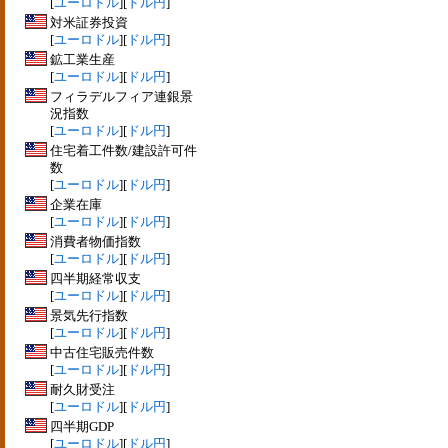
[
ユーロドル
][
ドル円
]
対米証券投資
[
ユーロドル
][
ドル円
]
鉱工業生産
[
ユーロドル
][
ドル円
]
フィラデルフィア連銀景
況指数
[
ユーロドル
][
ドル円
]
住宅着工件数/建設許可件
数
[
ユーロドル
][
ドル円
]
企業在庫
[
ユーロドル
][
ドル円
]
消費者物価指数
[
ユーロドル
][
ドル円
]
四半期経常収支
[
ユーロドル
][
ドル円
]
景気先行指数
[
ユーロドル
][
ドル円
]
中古住宅販売件数
[
ユーロドル
][
ドル円
]
耐久財受注
[
ユーロドル
][
ドル円
]
四半期GDP
[
ユーロドル
][
ドル円
]