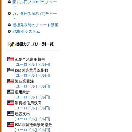
豪ドル円(AUD/JPY)チャー
ト
カナダ円(CAD/JPY)チャー
ト
指標発表時のチャート動画
FX取引システム
ADP全米雇用報告
[
ユーロドル
][
ドル円
]
ISM製造業景況指数
[
ユーロドル
][
ドル円
]
製造業受注
[
ユーロドル
][
ドル円
]
雇用統計
[
ユーロドル
][
ドル円
]
消費者信用残高
[
ユーロドル
][
ドル円
]
建設支出
[
ユーロドル
][
ドル円
]
ISM非製造業景況指数
[
ユーロドル
][
ドル円
]