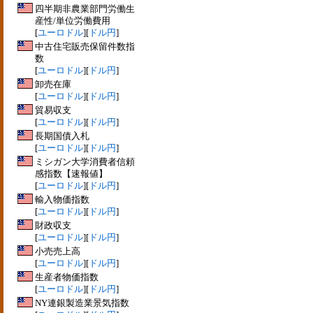
四半期非農業部門労働生
産性/単位労働費用
[
ユーロドル
][
ドル円
]
中古住宅販売保留件数指
数
[
ユーロドル
][
ドル円
]
卸売在庫
[
ユーロドル
][
ドル円
]
貿易収支
[
ユーロドル
][
ドル円
]
長期国債入札
[
ユーロドル
][
ドル円
]
ミシガン大学消費者信頼
感指数【速報値】
[
ユーロドル
][
ドル円
]
輸入物価指数
[
ユーロドル
][
ドル円
]
財政収支
[
ユーロドル
][
ドル円
]
小売売上高
[
ユーロドル
][
ドル円
]
生産者物価指数
[
ユーロドル
][
ドル円
]
NY連銀製造業景気指数