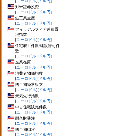
[
ユーロドル
][
ドル円
]
対米証券投資
[
ユーロドル
][
ドル円
]
鉱工業生産
[
ユーロドル
][
ドル円
]
フィラデルフィア連銀景
況指数
[
ユーロドル
][
ドル円
]
住宅着工件数/建設許可件
数
[
ユーロドル
][
ドル円
]
企業在庫
[
ユーロドル
][
ドル円
]
消費者物価指数
[
ユーロドル
][
ドル円
]
四半期経常収支
[
ユーロドル
][
ドル円
]
景気先行指数
[
ユーロドル
][
ドル円
]
中古住宅販売件数
[
ユーロドル
][
ドル円
]
耐久財受注
[
ユーロドル
][
ドル円
]
四半期GDP
[
ユーロドル
][
ドル円
]