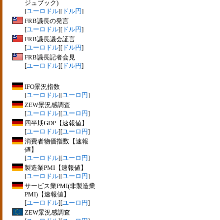
ジュブック)
[
ユーロドル
][
ドル円
]
FRB議長の発言
[
ユーロドル
][
ドル円
]
FRB議長議会証言
[
ユーロドル
][
ドル円
]
FRB議長記者会見
[
ユーロドル
][
ドル円
]
IFO景況指数
[
ユーロドル
][
ユーロ円
]
ZEW景況感調査
[
ユーロドル
][
ユーロ円
]
四半期GDP【速報値】
[
ユーロドル
][
ユーロ円
]
消費者物価指数【速報
値】
[
ユーロドル
][
ユーロ円
]
製造業PMI【速報値】
[
ユーロドル
][
ユーロ円
]
サービス業PMI(非製造業
PMI)【速報値】
[
ユーロドル
][
ユーロ円
]
ZEW景況感調査