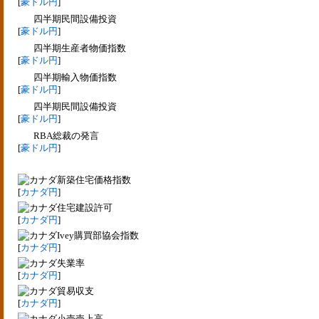
[
豪ドル円
]
四半期民間設備投資
[
豪ドル円
]
四半期生産者物価指数
[
豪ドル円
]
四半期輸入物価指数
[
豪ドル円
]
四半期民間設備投資
[
豪ドル円
]
RBA総裁の発言
[
豪ドル円
]
新築住宅価格指数
[
カナダ円
]
住宅建設許可
[
カナダ円
]
Ivey購買部協会指数
[
カナダ円
]
失業率
[
カナダ円
]
貿易収支
[
カナダ円
]
小売売上高