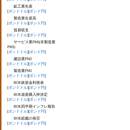
鉱工業生産
[
ポンドドル
][
ポンド円
]
製造業生産高
[
ポンドドル
][
ポンド円
]
貿易収支
[
ポンドドル
][
ポンド円
]
サービス業PMI(非製造業
PMI)
[
ポンドドル
][
ポンド円
]
建設業PMI
[
ポンドドル
][
ポンド円
]
製造業PMI
[
ポンドドル
][
ポンド円
]
BOE政策金利発表
[
ポンドドル
][
ポンド円
]
BOE資産購入枠決定
[
ポンドドル
][
ポンド円
]
BOE四半期インフレ報告
[
ポンドドル
][
ポンド円
]
BOE総裁の発言
[
ポンドドル
][
ポンド円
]