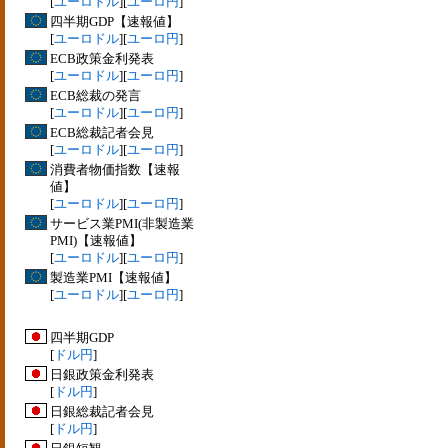
[
ユーロドル
][
ユーロ円
]
四半期GDP【速報値】
[
ユーロドル
][
ユーロ円
]
ECB政策金利発表
[
ユーロドル
][
ユーロ円
]
ECB総裁の発言
[
ユーロドル
][
ユーロ円
]
ECB総裁記者会見
[
ユーロドル
][
ユーロ円
]
消費者物価指数【速報
値】
[
ユーロドル
][
ユーロ円
]
サービス業PMI(非製造業
PMI)【速報値】
[
ユーロドル
][
ユーロ円
]
製造業PMI【速報値】
[
ユーロドル
][
ユーロ円
]
四半期GDP
[
ドル円
]
日銀政策金利発表
[
ドル円
]
日銀総裁記者会見
[
ドル円
]