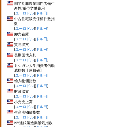
四半期非農業部門労働生
産性/単位労働費用
[
ユーロドル
][
ドル円
]
中古住宅販売保留件数指
数
[
ユーロドル
][
ドル円
]
卸売在庫
[
ユーロドル
][
ドル円
]
貿易収支
[
ユーロドル
][
ドル円
]
長期国債入札
[
ユーロドル
][
ドル円
]
ミシガン大学消費者信頼
感指数【速報値】
[
ユーロドル
][
ドル円
]
輸入物価指数
[
ユーロドル
][
ドル円
]
財政収支
[
ユーロドル
][
ドル円
]
小売売上高
[
ユーロドル
][
ドル円
]
生産者物価指数
[
ユーロドル
][
ドル円
]
NY連銀製造業景気指数