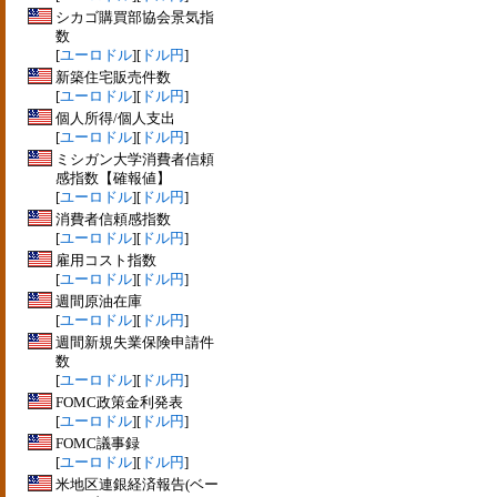
シカゴ購買部協会景気指
数
[
ユーロドル
][
ドル円
]
新築住宅販売件数
[
ユーロドル
][
ドル円
]
個人所得/個人支出
[
ユーロドル
][
ドル円
]
ミシガン大学消費者信頼
感指数【確報値】
[
ユーロドル
][
ドル円
]
消費者信頼感指数
[
ユーロドル
][
ドル円
]
雇用コスト指数
[
ユーロドル
][
ドル円
]
週間原油在庫
[
ユーロドル
][
ドル円
]
週間新規失業保険申請件
数
[
ユーロドル
][
ドル円
]
FOMC政策金利発表
[
ユーロドル
][
ドル円
]
FOMC議事録
[
ユーロドル
][
ドル円
]
米地区連銀経済報告(ベー