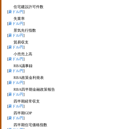
住宅建設許可件数
[
豪ドル円
]
失業率
[
豪ドル円
]
景気先行指数
[
豪ドル円
]
貿易収支
[
豪ドル円
]
小売売上高
[
豪ドル円
]
RBA議事録
[
豪ドル円
]
RBA政策金利発表
[
豪ドル円
]
RBA四半期金融政策報告
[
豪ドル円
]
四半期経常収支
[
豪ドル円
]
四半期GDP
[
豪ドル円
]
四半期住宅価格指数