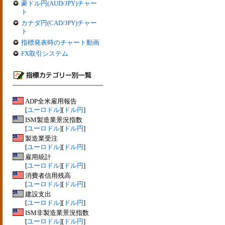
豪ドル円(AUD/JPY)チャー
ト
カナダ円(CAD/JPY)チャー
ト
指標発表時のチャート動画
FX取引システム
ADP全米雇用報告
[
ユーロドル
][
ドル円
]
ISM製造業景況指数
[
ユーロドル
][
ドル円
]
製造業受注
[
ユーロドル
][
ドル円
]
雇用統計
[
ユーロドル
][
ドル円
]
消費者信用残高
[
ユーロドル
][
ドル円
]
建設支出
[
ユーロドル
][
ドル円
]
ISM非製造業景況指数
[
ユーロドル
][
ドル円
]