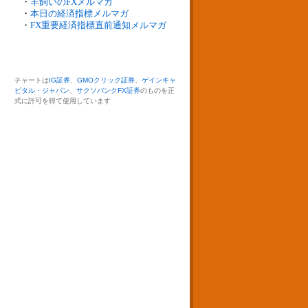
・
羊飼いのFXメルマガ
・
本日の経済指標メルマガ
・
FX重要経済指標直前通知メルマガ
チャートは
IG証券
、
GMOクリック証券
、
ゲインキャ
ピタル・ジャパン
、
サクソバンクFX証券
のものを正
式に許可を得て使用しています