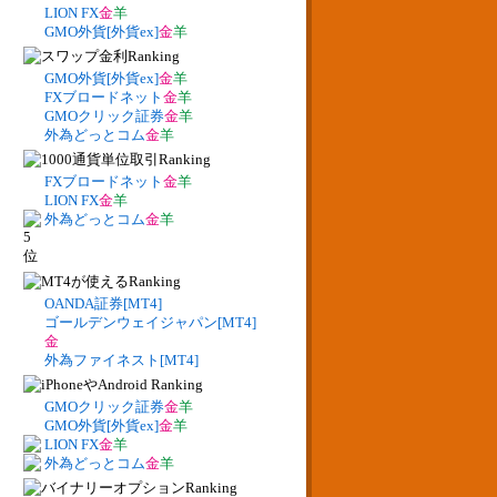
LION FX
金
羊
GMO外貨[外貨ex]
金
羊
GMO外貨[外貨ex]
金
羊
FXブロードネット
金
羊
GMOクリック証券
金
羊
外為どっとコム
金
羊
FXブロードネット
金
羊
LION FX
金
羊
外為どっとコム
金
羊
OANDA証券[MT4]
ゴールデンウェイジャパン[MT4]
金
外為ファイネスト[MT4]
GMOクリック証券
金
羊
GMO外貨[外貨ex]
金
羊
LION FX
金
羊
外為どっとコム
金
羊