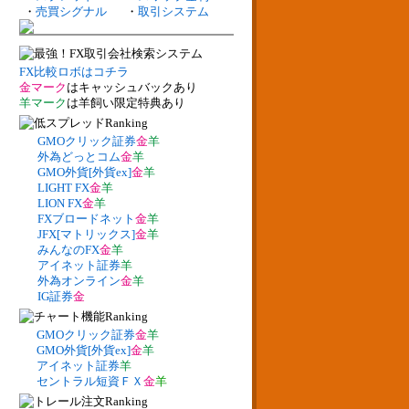
・
売買シグナル
・
取引システム
FX比較ロボはコチラ
金マーク
はキャッシュバックあり
羊マーク
は羊飼い限定特典あり
GMOクリック証券
金
羊
外為どっとコム
金
羊
GMO外貨[外貨ex]
金
羊
LIGHT FX
金
羊
LION FX
金
羊
FXブロードネット
金
羊
JFX[マトリックス]
金
羊
みんなのFX
金
羊
アイネット証券
羊
外為オンライン
金
羊
IG証券
金
GMOクリック証券
金
羊
GMO外貨[外貨ex]
金
羊
アイネット証券
羊
セントラル短資ＦＸ
金
羊