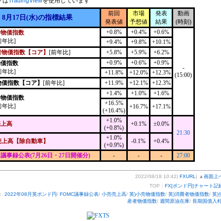
トは
TradingView
を使用しています
前回
市場
発表
動画
8月17日(水)の指標結果
発表値
予想値
結果
(時刻)
+0.8%
+0.4%
+0.6%
者物価指数
前年比]
+9.4%
+9.8%
+10.1%
者物価指数【コア】
[前年比]
+5.8%
+5.9%
+6.2%
+0.9%
+0.6%
+0.9%
物価指数
-
前年比]
+11.8%
+12.0%
+12.3%
(15:00)
物価指数【コア】
[前年比]
+11.9%
+12.1%
+12.3%
+1.4%
+1.0%
+1.6%
者物価指数
+16.5%
前年比]
+16.7%
+17.1%
(+16.4%)
+1.0%
売上高
+0.1%
±0.0%
(+0.8%)
21:30
+1.0%
売上高【除自動車】
-0.1%
+0.4%
(+0.9%)
C議事録公表(7月26日・27日開催分)
-
-
-
27:00
2022/08/18 10:42|
FXURL
| ▲
画面上
TOP：
FX[ポンド円]チャート記
：
2022年08月英ポンド円
/
FOMC議事録公表
/
小売売上高
/
英)小売物価指数
/
英)消費者物価指数
/
英)
産者物価指数
/
週間原油在庫
/
長期国債入