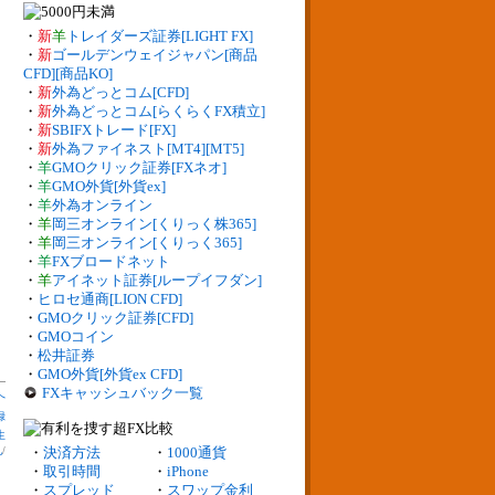
・
新
羊
トレイダーズ証券[LIGHT FX]
・
新
ゴールデンウェイジャパン[商品
CFD][商品KO]
・
新
外為どっとコム[CFD]
・
新
外為どっとコム[らくらくFX積立]
・
新
SBIFXトレード[FX]
・
新
外為ファイネスト[MT4][MT5]
・
羊
GMOクリック証券[FXネオ]
・
羊
GMO外貨[外貨ex]
・
羊
外為オンライン
・
羊
岡三オンライン[くりっく株365]
・
羊
岡三オンライン[くりっく365]
・
羊
FXブロードネット
・
羊
アイネット証券[ループイフダン]
・
ヒロセ通商[LION CFD]
・
GMOクリック証券[CFD]
・
GMOコイン
・
松井証券
・
GMO外貨[外貨ex CFD]
FXキャッシュバック一覧
へ
録
生
札
/
・
決済方法
・
1000通貨
・
取引時間
・
iPhone
・
スプレッド
・
スワップ金利