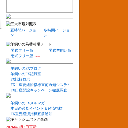
夏時間バージョ
冬時間バージョ
ン
ン
零式フリー版
零式羊飼い版
壱式フリー版
new
羊飼いのFXブログ
羊飼いのFX記録室
FX比較ロボ
FX！重要経済指標直前通知システム
FX口座開設キャンペーン徹底調査
羊飼いのFXメルマガ
本日の必見イベント＆経済指標
FX重要経済指標直前通知
2026年8月3日更新