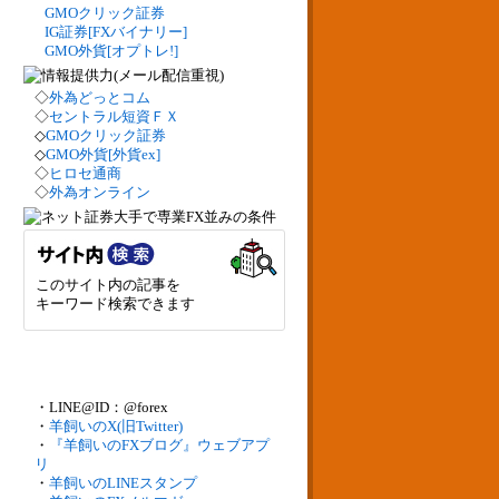
GMOクリック証券
IG証券[FXバイナリー]
GMO外貨[オプトレ!]
◇
外為どっとコム
◇
セントラル短資ＦＸ
◇
GMOクリック証券
◇
GMO外貨[外貨ex]
◇
ヒロセ通商
◇
外為オンライン
このサイト内の記事を
キーワード検索できます
・LINE@ID：@forex
・
羊飼いのX(旧Twitter)
・
『羊飼いのFXブログ』ウェブアプ
リ
・
羊飼いのLINEスタンプ