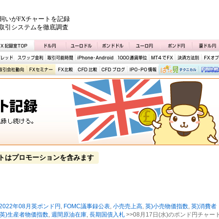
飼いがFXチャートを記録
取引システムを徹底調査
トはプロモーションを含みます
2022年08月英ポンド円
,
FOMC議事録公表
,
小売売上高
,
英)小売物価指数
,
英)消費者
英)生産者物価指数
,
週間原油在庫
,
長期国債入札
>>08月17日(水)のポンド円チャー