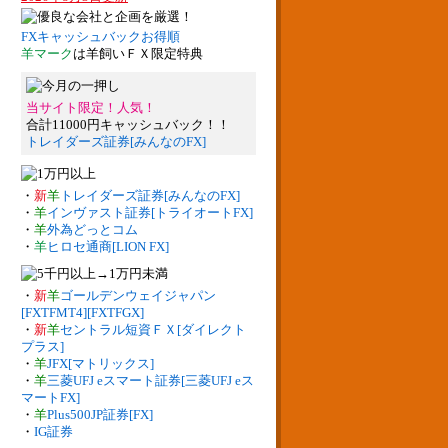
FXキャッシュバックお得順
羊マーク
は羊飼いＦＸ限定特典
当サイト限定！人気！
合計11000円キャッシュバック！！
トレイダーズ証券[みんなのFX]
・
新
羊
トレイダーズ証券[みんなのFX]
・
羊
インヴァスト証券[トライオートFX]
・
羊
外為どっとコム
・
羊
ヒロセ通商[LION FX]
・
新
羊
ゴールデンウェイジャパン
[FXTFMT4][FXTFGX]
・
新
羊
セントラル短資ＦＸ[ダイレクト
プラス]
・
羊
JFX[マトリックス]
・
羊
三菱UFJ eスマート証券[三菱UFJ eス
マートFX]
・
羊
Plus500JP証券[FX]
・
IG証券