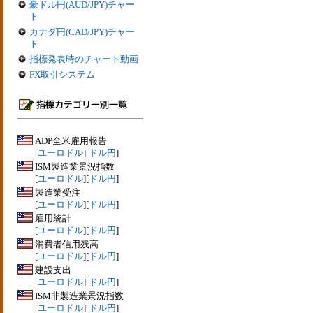
豪ドル円(AUD/JPY)チャー
ト
カナダ円(CAD/JPY)チャー
ト
指標発表時のチャート動画
FX取引システム
ADP全米雇用報告
[
ユーロドル
][
ドル円
]
ISM製造業景況指数
[
ユーロドル
][
ドル円
]
製造業受注
[
ユーロドル
][
ドル円
]
雇用統計
[
ユーロドル
][
ドル円
]
消費者信用残高
[
ユーロドル
][
ドル円
]
建設支出
[
ユーロドル
][
ドル円
]
ISM非製造業景況指数
[
ユーロドル
][
ドル円
]