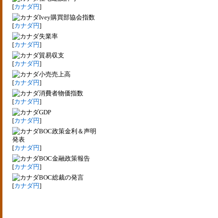
[
カナダ円
]
Ivey購買部協会指数
[
カナダ円
]
失業率
[
カナダ円
]
貿易収支
[
カナダ円
]
小売売上高
[
カナダ円
]
消費者物価指数
[
カナダ円
]
GDP
[
カナダ円
]
BOC政策金利＆声明
発表
[
カナダ円
]
BOC金融政策報告
[
カナダ円
]
BOC総裁の発言
[
カナダ円
]