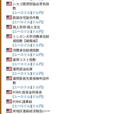
シカゴ購買部協会景気指
数
[
ユーロドル
][
ドル円
]
新築住宅販売件数
[
ユーロドル
][
ドル円
]
個人所得/個人支出
[
ユーロドル
][
ドル円
]
ミシガン大学消費者信頼
感指数【確報値】
[
ユーロドル
][
ドル円
]
消費者信頼感指数
[
ユーロドル
][
ドル円
]
雇用コスト指数
[
ユーロドル
][
ドル円
]
週間原油在庫
[
ユーロドル
][
ドル円
]
週間新規失業保険申請件
数
[
ユーロドル
][
ドル円
]
FOMC政策金利発表
[
ユーロドル
][
ドル円
]
FOMC議事録
[
ユーロドル
][
ドル円
]
米地区連銀経済報告(ベー