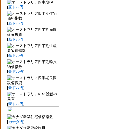
四半期GDP
[
豪ドル円
]
四半期住宅
価格指数
[
豪ドル円
]
四半期民間
設備投資
[
豪ドル円
]
四半期生産
者物価指数
[
豪ドル円
]
四半期輸入
物価指数
[
豪ドル円
]
四半期民間
設備投資
[
豪ドル円
]
RBA総裁の
発言
[
豪ドル円
]
新築住宅価格指数
[
カナダ円
]
住宅建設許可