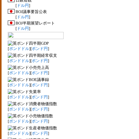
日銀短観
[
ドル円
]
BOJ議事要旨公表
[
ドル円
]
BOJ半期展望レポート
[
ドル円
]
四半期GDP
[
ポンドドル
][
ポンド円
]
四半期経常収支
[
ポンドドル
][
ポンド円
]
小売売上高
[
ポンドドル
][
ポンド円
]
BOE議事録
[
ポンドドル
][
ポンド円
]
失業率
[
ポンドドル
][
ポンド円
]
消費者物価指数
[
ポンドドル
][
ポンド円
]
小売物価指数
[
ポンドドル
][
ポンド円
]
生産者物価指数
[
ポンドドル
][
ポンド円
]