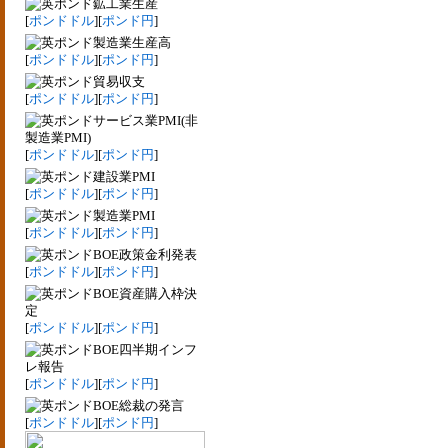
鉱工業生産
[
ポンドドル
][
ポンド円
]
製造業生産高
[
ポンドドル
][
ポンド円
]
貿易収支
[
ポンドドル
][
ポンド円
]
サービス業PMI(非
製造業PMI)
[
ポンドドル
][
ポンド円
]
建設業PMI
[
ポンドドル
][
ポンド円
]
製造業PMI
[
ポンドドル
][
ポンド円
]
BOE政策金利発表
[
ポンドドル
][
ポンド円
]
BOE資産購入枠決
定
[
ポンドドル
][
ポンド円
]
BOE四半期インフ
レ報告
[
ポンドドル
][
ポンド円
]
BOE総裁の発言
[
ポンドドル
][
ポンド円
]