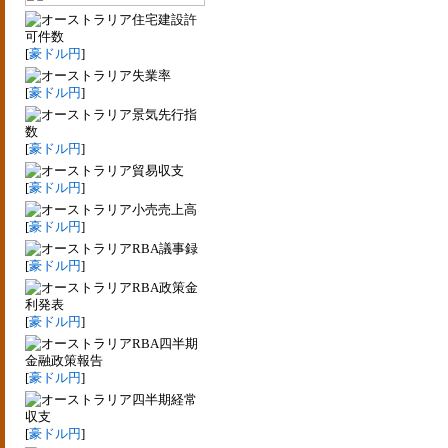
住宅建設許
可件数
[
豪ドル円
]
失業率
[
豪ドル円
]
景気先行指
数
[
豪ドル円
]
貿易収支
[
豪ドル円
]
小売売上高
[
豪ドル円
]
RBA議事録
[
豪ドル円
]
RBA政策金
利発表
[
豪ドル円
]
RBA四半期
金融政策報告
[
豪ドル円
]
四半期経常
収支
[
豪ドル円
]