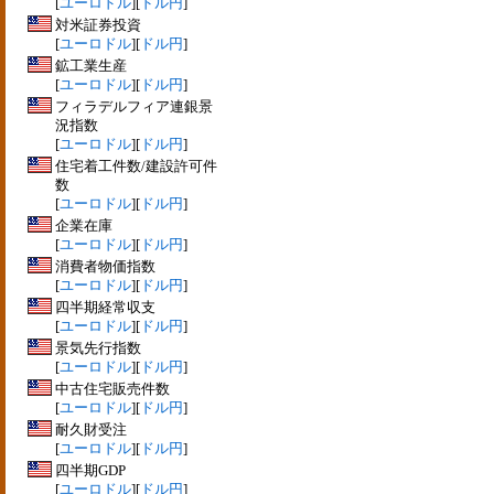
[
ユーロドル
][
ドル円
]
対米証券投資
[
ユーロドル
][
ドル円
]
鉱工業生産
[
ユーロドル
][
ドル円
]
フィラデルフィア連銀景
況指数
[
ユーロドル
][
ドル円
]
住宅着工件数/建設許可件
数
[
ユーロドル
][
ドル円
]
企業在庫
[
ユーロドル
][
ドル円
]
消費者物価指数
[
ユーロドル
][
ドル円
]
四半期経常収支
[
ユーロドル
][
ドル円
]
景気先行指数
[
ユーロドル
][
ドル円
]
中古住宅販売件数
[
ユーロドル
][
ドル円
]
耐久財受注
[
ユーロドル
][
ドル円
]
四半期GDP
[
ユーロドル
][
ドル円
]