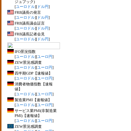
ジュブック)
[
ユーロドル
][
ドル円
]
FRB議長の発言
[
ユーロドル
][
ドル円
]
FRB議長議会証言
[
ユーロドル
][
ドル円
]
FRB議長記者会見
[
ユーロドル
][
ドル円
]
IFO景況指数
[
ユーロドル
][
ユーロ円
]
ZEW景況感調査
[
ユーロドル
][
ユーロ円
]
四半期GDP【速報値】
[
ユーロドル
][
ユーロ円
]
消費者物価指数【速報
値】
[
ユーロドル
][
ユーロ円
]
製造業PMI【速報値】
[
ユーロドル
][
ユーロ円
]
サービス業PMI(非製造業
PMI)【速報値】
[
ユーロドル
][
ユーロ円
]
ZEW景況感調査