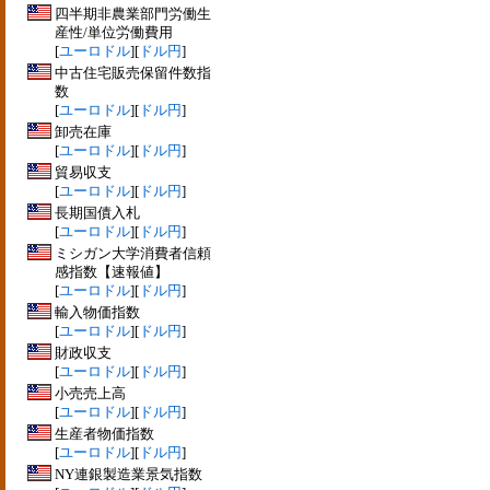
四半期非農業部門労働生
産性/単位労働費用
[
ユーロドル
][
ドル円
]
中古住宅販売保留件数指
数
[
ユーロドル
][
ドル円
]
卸売在庫
[
ユーロドル
][
ドル円
]
貿易収支
[
ユーロドル
][
ドル円
]
長期国債入札
[
ユーロドル
][
ドル円
]
ミシガン大学消費者信頼
感指数【速報値】
[
ユーロドル
][
ドル円
]
輸入物価指数
[
ユーロドル
][
ドル円
]
財政収支
[
ユーロドル
][
ドル円
]
小売売上高
[
ユーロドル
][
ドル円
]
生産者物価指数
[
ユーロドル
][
ドル円
]
NY連銀製造業景気指数