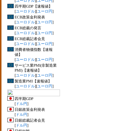
[
ユーロドル
][
ユーロ円
]
四半期GDP【速報値】
[
ユーロドル
][
ユーロ円
]
ECB政策金利発表
[
ユーロドル
][
ユーロ円
]
ECB総裁の発言
[
ユーロドル
][
ユーロ円
]
ECB総裁記者会見
[
ユーロドル
][
ユーロ円
]
消費者物価指数【速報
値】
[
ユーロドル
][
ユーロ円
]
サービス業PMI(非製造業
PMI)【速報値】
[
ユーロドル
][
ユーロ円
]
製造業PMI【速報値】
[
ユーロドル
][
ユーロ円
]
四半期GDP
[
ドル円
]
日銀政策金利発表
[
ドル円
]
日銀総裁記者会見
[
ドル円
]