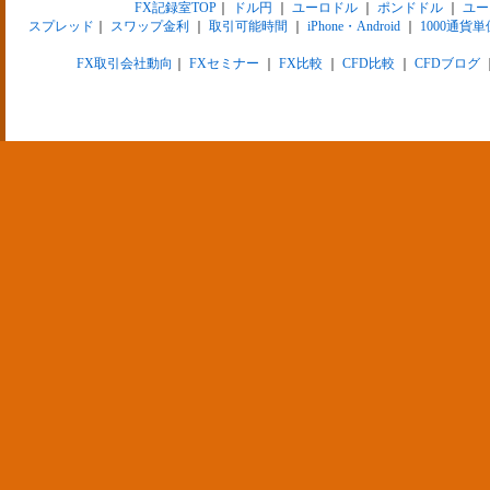
FX記録室TOP
｜
ドル円
｜
ユーロドル
｜
ポンドドル
｜
ユー
スプレッド
｜
スワップ金利
｜
取引可能時間
｜
iPhone・Android
｜
1000通貨単
FX取引会社動向
｜
FXセミナー
｜
FX比較
｜
CFD比較
｜
CFDブログ