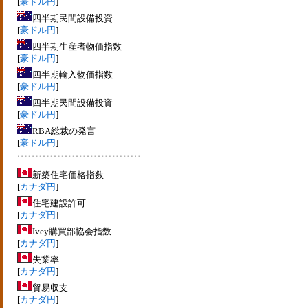
[
豪ドル円
]
四半期民間設備投資
[
豪ドル円
]
四半期生産者物価指数
[
豪ドル円
]
四半期輸入物価指数
[
豪ドル円
]
四半期民間設備投資
[
豪ドル円
]
RBA総裁の発言
[
豪ドル円
]
新築住宅価格指数
[
カナダ円
]
住宅建設許可
[
カナダ円
]
Ivey購買部協会指数
[
カナダ円
]
失業率
[
カナダ円
]
貿易収支
[
カナダ円
]