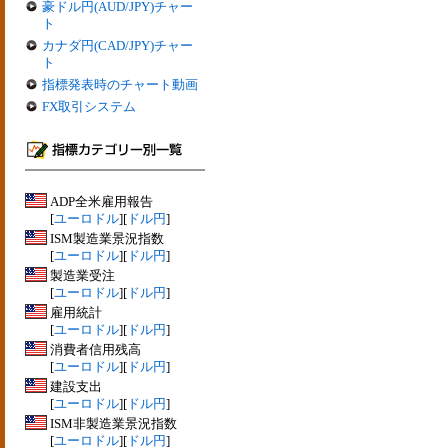
豪ドル円(AUD/JPY)チャー
ト
カナダ円(CAD/JPY)チャー
ト
指標発表時のチャート動画
FX取引システム
ADP全米雇用報告
[
ユーロドル
][
ドル円
]
ISM製造業景況指数
[
ユーロドル
][
ドル円
]
製造業受注
[
ユーロドル
][
ドル円
]
雇用統計
[
ユーロドル
][
ドル円
]
消費者信用残高
[
ユーロドル
][
ドル円
]
建設支出
[
ユーロドル
][
ドル円
]
ISM非製造業景況指数
[
ユーロドル
][
ドル円
]