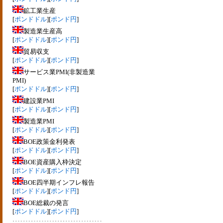
鉱工業生産
[
ポンドドル
][
ポンド円
]
製造業生産高
[
ポンドドル
][
ポンド円
]
貿易収支
[
ポンドドル
][
ポンド円
]
サービス業PMI(非製造業
PMI)
[
ポンドドル
][
ポンド円
]
建設業PMI
[
ポンドドル
][
ポンド円
]
製造業PMI
[
ポンドドル
][
ポンド円
]
BOE政策金利発表
[
ポンドドル
][
ポンド円
]
BOE資産購入枠決定
[
ポンドドル
][
ポンド円
]
BOE四半期インフレ報告
[
ポンドドル
][
ポンド円
]
BOE総裁の発言
[
ポンドドル
][
ポンド円
]