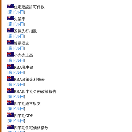
住宅建設許可件数
[
豪ドル円
]
失業率
[
豪ドル円
]
景気先行指数
[
豪ドル円
]
貿易収支
[
豪ドル円
]
小売売上高
[
豪ドル円
]
RBA議事録
[
豪ドル円
]
RBA政策金利発表
[
豪ドル円
]
RBA四半期金融政策報告
[
豪ドル円
]
四半期経常収支
[
豪ドル円
]
四半期GDP
[
豪ドル円
]
四半期住宅価格指数