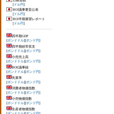
日銀短観
[
ドル円
]
BOJ議事要旨公表
[
ドル円
]
BOJ半期展望レポート
[
ドル円
]
四半期GDP
[
ポンドドル
][
ポンド円
]
四半期経常収支
[
ポンドドル
][
ポンド円
]
小売売上高
[
ポンドドル
][
ポンド円
]
BOE議事録
[
ポンドドル
][
ポンド円
]
失業率
[
ポンドドル
][
ポンド円
]
消費者物価指数
[
ポンドドル
][
ポンド円
]
小売物価指数
[
ポンドドル
][
ポンド円
]
生産者物価指数
[
ポンドドル
][
ポンド円
]