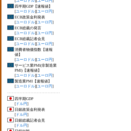
[
ユーロドル
][
ユーロ円
]
四半期GDP【速報値】
[
ユーロドル
][
ユーロ円
]
ECB政策金利発表
[
ユーロドル
][
ユーロ円
]
ECB総裁の発言
[
ユーロドル
][
ユーロ円
]
ECB総裁記者会見
[
ユーロドル
][
ユーロ円
]
消費者物価指数【速報
値】
[
ユーロドル
][
ユーロ円
]
サービス業PMI(非製造業
PMI)【速報値】
[
ユーロドル
][
ユーロ円
]
製造業PMI【速報値】
[
ユーロドル
][
ユーロ円
]
四半期GDP
[
ドル円
]
日銀政策金利発表
[
ドル円
]
日銀総裁記者会見
[
ドル円
]