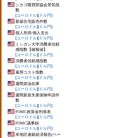
シカゴ購買部協会景気指
数
[
ユーロドル
][
ドル円
]
新築住宅販売件数
[
ユーロドル
][
ドル円
]
個人所得/個人支出
[
ユーロドル
][
ドル円
]
ミシガン大学消費者信頼
感指数【確報値】
[
ユーロドル
][
ドル円
]
消費者信頼感指数
[
ユーロドル
][
ドル円
]
雇用コスト指数
[
ユーロドル
][
ドル円
]
週間原油在庫
[
ユーロドル
][
ドル円
]
週間新規失業保険申請件
数
[
ユーロドル
][
ドル円
]
FOMC政策金利発表
[
ユーロドル
][
ドル円
]
FOMC議事録
[
ユーロドル
][
ドル円
]
米地区連銀経済報告(ベー