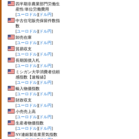
四半期非農業部門労働生
産性/単位労働費用
[
ユーロドル
][
ドル円
]
中古住宅販売保留件数指
数
[
ユーロドル
][
ドル円
]
卸売在庫
[
ユーロドル
][
ドル円
]
貿易収支
[
ユーロドル
][
ドル円
]
長期国債入札
[
ユーロドル
][
ドル円
]
ミシガン大学消費者信頼
感指数【速報値】
[
ユーロドル
][
ドル円
]
輸入物価指数
[
ユーロドル
][
ドル円
]
財政収支
[
ユーロドル
][
ドル円
]
小売売上高
[
ユーロドル
][
ドル円
]
生産者物価指数
[
ユーロドル
][
ドル円
]
NY連銀製造業景気指数