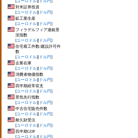
[
ユーロドル
][
ドル円
]
対米証券投資
[
ユーロドル
][
ドル円
]
鉱工業生産
[
ユーロドル
][
ドル円
]
フィラデルフィア連銀景
況指数
[
ユーロドル
][
ドル円
]
住宅着工件数/建設許可件
数
[
ユーロドル
][
ドル円
]
企業在庫
[
ユーロドル
][
ドル円
]
消費者物価指数
[
ユーロドル
][
ドル円
]
四半期経常収支
[
ユーロドル
][
ドル円
]
景気先行指数
[
ユーロドル
][
ドル円
]
中古住宅販売件数
[
ユーロドル
][
ドル円
]
耐久財受注
[
ユーロドル
][
ドル円
]
四半期GDP
[
ユーロドル
][
ドル円
]