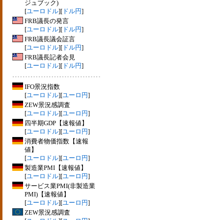
ジュブック)
[
ユーロドル
][
ドル円
]
FRB議長の発言
[
ユーロドル
][
ドル円
]
FRB議長議会証言
[
ユーロドル
][
ドル円
]
FRB議長記者会見
[
ユーロドル
][
ドル円
]
IFO景況指数
[
ユーロドル
][
ユーロ円
]
ZEW景況感調査
[
ユーロドル
][
ユーロ円
]
四半期GDP【速報値】
[
ユーロドル
][
ユーロ円
]
消費者物価指数【速報
値】
[
ユーロドル
][
ユーロ円
]
製造業PMI【速報値】
[
ユーロドル
][
ユーロ円
]
サービス業PMI(非製造業
PMI)【速報値】
[
ユーロドル
][
ユーロ円
]
ZEW景況感調査