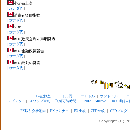
小売売上高
[
カナダ円
]
消費者物価指数
[
カナダ円
]
GDP
[
カナダ円
]
BOC政策金利＆声明発表
[
カナダ円
]
BOC金融政策報告
[
カナダ円
]
BOC総裁の発言
[
カナダ円
]
FX記録室TOP
｜
ドル円
｜
ユーロドル
｜
ポンドドル
｜
ユー
スプレッド
｜
スワップ金利
｜
取引可能時間
｜
iPhone・Android
｜
1000通貨単
FX取引会社動向
｜
FXセミナー
｜
FX比較
｜
CFD比較
｜
CFDブログ