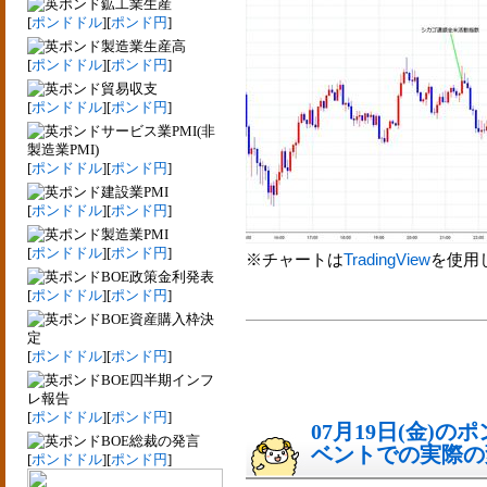
鉱工業生産
[
ポンドドル
][
ポンド円
]
製造業生産高
[
ポンドドル
][
ポンド円
]
貿易収支
[
ポンドドル
][
ポンド円
]
サービス業PMI(非
製造業PMI)
[
ポンドドル
][
ポンド円
]
建設業PMI
[
ポンドドル
][
ポンド円
]
製造業PMI
[
ポンドドル
][
ポンド円
]
※チャートは
TradingView
を使用
BOE政策金利発表
[
ポンドドル
][
ポンド円
]
BOE資産購入枠決
定
[
ポンドドル
][
ポンド円
]
BOE四半期インフ
レ報告
[
ポンドドル
][
ポンド円
]
07月19日(金)
BOE総裁の発言
ベントでの実際の変動
[
ポンドドル
][
ポンド円
]