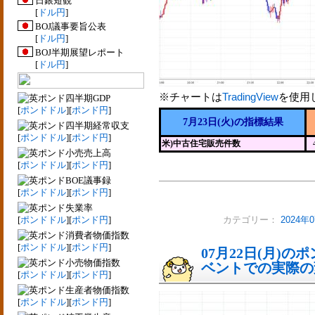
日銀短観
[
ドル円
]
BOJ議事要旨公表
[
ドル円
]
BOJ半期展望レポート
[
ドル円
]
※チャートは
TradingView
を使用
四半期GDP
[
ポンドドル
][
ポンド円
]
7月23日(火)の指標結果
四半期経常収支
[
ポンドドル
][
ポンド円
]
米)中古住宅販売件数
小売売上高
[
ポンドドル
][
ポンド円
]
BOE議事録
[
ポンドドル
][
ポンド円
]
失業率
[
ポンドドル
][
ポンド円
]
カテゴリー：
2024
消費者物価指数
[
ポンドドル
][
ポンド円
]
07月22日(月)
小売物価指数
ベントでの実際の変動
[
ポンドドル
][
ポンド円
]
生産者物価指数
[
ポンドドル
][
ポンド円
]