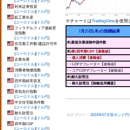
[
ユーロドル
][
ドル円
]
対米証券投資
[
ユーロドル
][
ドル円
]
鉱工業生産
※チャートは
TradingView
を使用
[
ユーロドル
][
ドル円
]
フィラデルフィア連銀景
7月25日(木)の指標結果
況指数
[
ユーロドル
][
ドル円
]
米)新規失業保険申請件数
住宅着工件数/建設許可件
数
米)
第2四半期GDP【速報値】
[
ユーロドル
][
ドル円
]
↑・
個人消費【速報値】
企業在庫
[
ユーロドル
][
ドル円
]
↑・
GDPデフレーター【速報値】
消費者物価指数
↑・
コアGDPデフレーター【確報値】
[
ユーロドル
][
ドル円
]
米)耐久財受注
四半期経常収支
↑
・耐久財受注【除輸送用機器】
[
ユーロドル
][
ドル円
]
景気先行指数
[
ユーロドル
][
ドル円
]
中古住宅販売件数
[
ユーロドル
][
ドル円
]
耐久財受注
カテゴリー：
2024年07月英ポンド円
[
ユーロドル
][
ドル円
]
四半期GDP
[
ユーロドル
][
ドル円
]