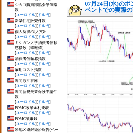
07月24日(水)
シカゴ購買部協会景気指
ベントでの実際の変動
数
[
ユーロドル
][
ドル円
]
新築住宅販売件数
[
ユーロドル
][
ドル円
]
個人所得/個人支出
[
ユーロドル
][
ドル円
]
ミシガン大学消費者信頼
感指数【確報値】
[
ユーロドル
][
ドル円
]
消費者信頼感指数
[
ユーロドル
][
ドル円
]
雇用コスト指数
[
ユーロドル
][
ドル円
]
週間原油在庫
[
ユーロドル
][
ドル円
]
週間新規失業保険申請件
数
[
ユーロドル
][
ドル円
]
FOMC政策金利発表
[
ユーロドル
][
ドル円
]
FOMC議事録
[
ユーロドル
][
ドル円
]
米地区連銀経済報告(ベー