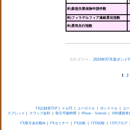
米)新規失業保険申請件数
米)フィラデルフィア連銀景況指数
米)景気先行指数
カテゴリー：
2024年07月英ポンド
1
2
FX記録室TOP
｜
ドル円
｜
ユーロドル
｜
ポンドドル
｜
ユー
スプレッド
｜
スワップ金利
｜
取引可能時間
｜
iPhone・Android
｜
1000通貨単
FX取引会社動向
｜
FXセミナー
｜
FX比較
｜
CFD比較
｜
CFDブログ