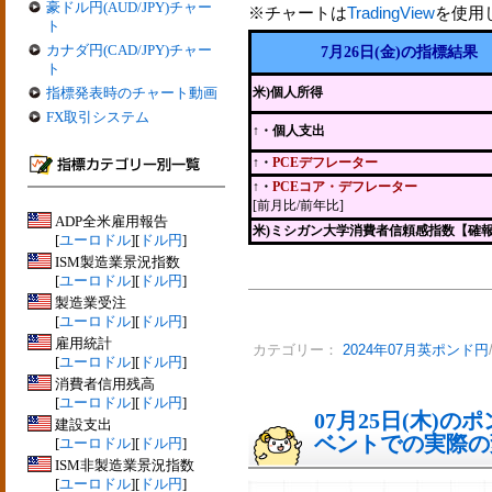
豪ドル円(AUD/JPY)チャー
※チャートは
TradingView
を使用
ト
カナダ円(CAD/JPY)チャー
7月26日(金)の指標結果
ト
指標発表時のチャート動画
米)個人所得
FX取引システム
↑・個人支出
↑・
PCEデフレーター
↑・
PCEコア・デフレーター
[前月比/前年比]
ADP全米雇用報告
米)ミシガン大学消費者信頼感指数【確
[
ユーロドル
][
ドル円
]
ISM製造業景況指数
[
ユーロドル
][
ドル円
]
製造業受注
[
ユーロドル
][
ドル円
]
雇用統計
カテゴリー：
2024年07月英ポンド円
[
ユーロドル
][
ドル円
]
消費者信用残高
[
ユーロドル
][
ドル円
]
07月25日(木)
建設支出
ベントでの実際の変動
[
ユーロドル
][
ドル円
]
ISM非製造業景況指数
[
ユーロドル
][
ドル円
]