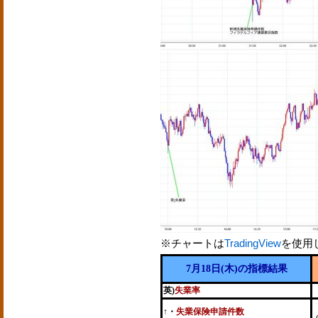
※チャートは
TradingView
を使用
7月18日(木)の指標結果
英)
失業率
↑・
失業保険申請件数