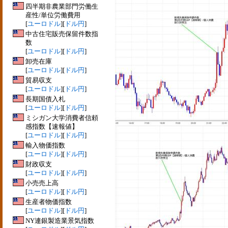
四半期非農業部門労働生
産性/単位労働費用
[
ユーロドル
][
ドル円
]
中古住宅販売保留件数指
数
[
ユーロドル
][
ドル円
]
卸売在庫
[
ユーロドル
][
ドル円
]
貿易収支
[
ユーロドル
][
ドル円
]
長期国債入札
[
ユーロドル
][
ドル円
]
ミシガン大学消費者信頼
感指数【速報値】
[
ユーロドル
][
ドル円
]
輸入物価指数
[
ユーロドル
][
ドル円
]
財政収支
[
ユーロドル
][
ドル円
]
小売売上高
[
ユーロドル
][
ドル円
]
生産者物価指数
[
ユーロドル
][
ドル円
]
NY連銀製造業景気指数