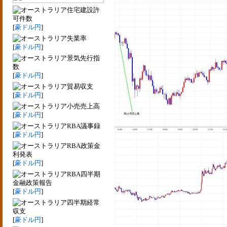
住宅建設許
可件数
[
豪ドル円
]
失業率
[
豪ドル円
]
景気先行指
数
[
豪ドル円
]
貿易収支
[
豪ドル円
]
小売売上高
[
豪ドル円
]
RBA議事録
[
豪ドル円
]
RBA政策金
利発表
[
豪ドル円
]
RBA四半期
金融政策報告
[
豪ドル円
]
四半期経常
収支
[
豪ドル円
]