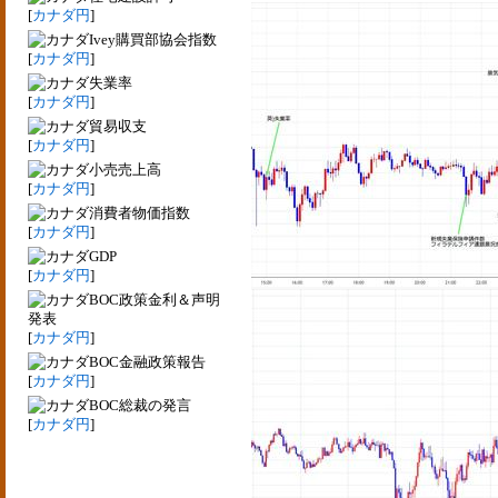
[
カナダ円
]
Ivey購買部協会指数
[
カナダ円
]
失業率
[
カナダ円
]
貿易収支
[
カナダ円
]
小売売上高
[
カナダ円
]
消費者物価指数
[
カナダ円
]
GDP
[
カナダ円
]
BOC政策金利＆声明
発表
[
カナダ円
]
BOC金融政策報告
[
カナダ円
]
BOC総裁の発言
[
カナダ円
]