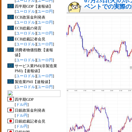
07月23日(火)
[
ユーロドル
][
ユーロ円
]
ベントでの実際の変動
四半期GDP【速報値】
[
ユーロドル
][
ユーロ円
]
ECB政策金利発表
[
ユーロドル
][
ユーロ円
]
ECB総裁の発言
[
ユーロドル
][
ユーロ円
]
ECB総裁記者会見
[
ユーロドル
][
ユーロ円
]
消費者物価指数【速報
値】
[
ユーロドル
][
ユーロ円
]
サービス業PMI(非製造業
PMI)【速報値】
[
ユーロドル
][
ユーロ円
]
製造業PMI【速報値】
[
ユーロドル
][
ユーロ円
]
四半期GDP
[
ドル円
]
日銀政策金利発表
[
ドル円
]
日銀総裁記者会見
[
ドル円
]