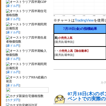
四半期GDP
[
豪ドル円
]
四半期住宅
価格指数
[
豪ドル円
]
※チャートは
TradingView
を使用
四半期民間
設備投資
7月19日(金)の指標結果
[
豪ドル円
]
四半期生産
英)
小売売上高
者物価指数
[前月比/前年比]
[
豪ドル円
]
四半期輸入
↑
・
小売売上高【除自動車】
物価指数
[前月比/前年比]
[
豪ドル円
]
四半期民間
設備投資
[
豪ドル円
]
RBA総裁の
発言
カ
[
豪ドル円
]
07月18日(木)
新築住宅価格指数
ベントでの実際の変動
[
カナダ円
]
住宅建設許可