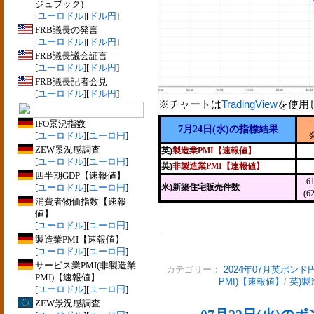
ジュブック)
[
ユーロドル
][
ドル円
]
FRB議長の発言
[
ユーロドル
][
ドル円
]
FRB議長議会証言
[
ユーロドル
][
ドル円
]
FRB議長記者会見
[
ユーロドル
][
ドル円
]
※チャートは
TradingView
を使用
IFO景況指数
7月24日(水)の指標結果
[
ユーロドル
][
ユーロ円
]
ZEW景況感調査
英)
製造業PMI【速報値】
[
ユーロドル
][
ユーロ円
]
英)
非製造業PMI【速報値】
四半期GDP【速報値】
6
[
ユーロドル
][
ユーロ円
]
米)新築住宅販売件数
(6
消費者物価指数【速報
値】
[
ユーロドル
][
ユーロ円
]
製造業PMI【速報値】
[
ユーロドル
][
ユーロ円
]
サービス業PMI(非製造業
カテゴリー：
2024年07月英ポンド
PMI)【速報値】
PMI)【速報値】
/
英)製
[
ユーロドル
][
ユーロ円
]
ZEW景況感調査