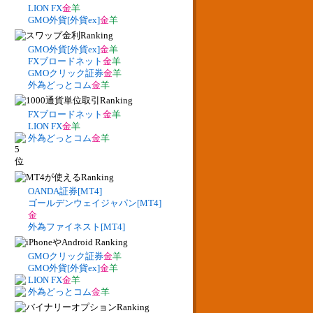
LION FX
金
羊
GMO外貨[外貨ex]
金
羊
GMO外貨[外貨ex]
金
羊
FXブロードネット
金
羊
GMOクリック証券
金
羊
外為どっとコム
金
羊
FXブロードネット
金
羊
LION FX
金
羊
外為どっとコム
金
羊
OANDA証券[MT4]
ゴールデンウェイジャパン[MT4]
金
外為ファイネスト[MT4]
GMOクリック証券
金
羊
GMO外貨[外貨ex]
金
羊
LION FX
金
羊
外為どっとコム
金
羊