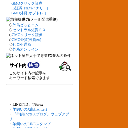
GMOクリック証券
IG証券[FXバイナリー]
GMO外貨[オプトレ!]
◇
外為どっとコム
◇
セントラル短資ＦＸ
◇
GMOクリック証券
◇
GMO外貨[外貨ex]
◇
ヒロセ通商
◇
外為オンライン
このサイト内の記事を
キーワード検索できます
・LINE@ID：@forex
・
羊飼いのX(旧Twitter)
・
『羊飼いのFXブログ』ウェブアプ
リ
・
羊飼いのLINEスタンプ