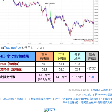
トは
TradingView
を使用しています
前回
市場
発表
動画
24日(水)の指標結果
発表値
予想値
結果
(時刻)
PMI【速報値】
50.9
51.1
51.8
-
(17:30)
業PMI【速報値】
52.1
52.5
52.4
61.9万件
住宅販売件数
64.0万件
61.7万件
23:00
(62.1万件)
2024/07/24 12:39|
FXURL
| ▲
画面上
TOP：
FX[ポンド円]チャート記
ー：
2024年07月英ポンド円
/
新築住宅販売件数
/
英)サービス業PMI(非製造業PMI)【速報値】
/
英)製造
PMI【速報値】
/
週間原油在庫
/
長期国債入