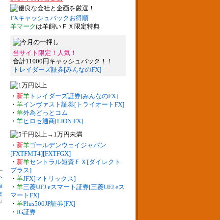
FXキャッシュバックお得順
羊マーク
は羊飼いＦＸ限定特典
当サイト限定！人気！
合計11000円キャッシュバック！！
トレイダーズ証券[みんなのFX]
・
新
羊
トレイダーズ証券[みんなのFX]
・
羊
インヴァスト証券[トライオートFX]
・
羊
外為どっとコム
・
羊
ヒロセ通商[LION FX]
・
新
羊
ゴールデンウェイジャパン
[FXTFMT4][FXTFGX]
・
新
羊
セントラル短資ＦＸ[ダイレクト
プラス]
へ
・
羊
JFX[マトリックス]
録
・
羊
三菱UFJ eスマート証券[三菱UFJ eス
業
マートFX]
札
/
・
羊
Plus500JP証券[FX]
・
IG証券