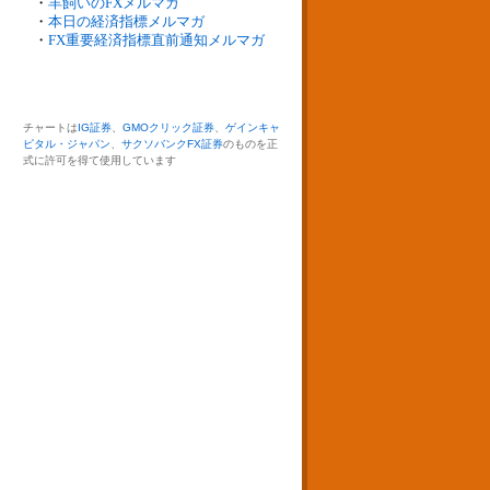
・
羊飼いのFXメルマガ
・
本日の経済指標メルマガ
・
FX重要経済指標直前通知メルマガ
チャートは
IG証券
、
GMOクリック証券
、
ゲインキャ
ピタル・ジャパン
、
サクソバンクFX証券
のものを正
式に許可を得て使用しています