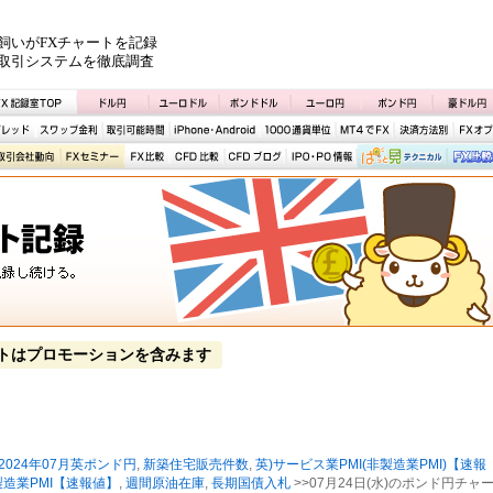
飼いがFXチャートを記録
取引システムを徹底調査
トはプロモーションを含みます
2024年07月英ポンド円
,
新築住宅販売件数
,
英)サービス業PMI(非製造業PMI)【速報
製造業PMI【速報値】
,
週間原油在庫
,
長期国債入札
>>07月24日(水)のポンド円チャ