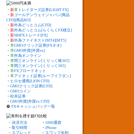
・
新
羊
トレイダーズ証券[LIGHT FX]
・
新
ゴールデンウェイジャパン[商品
CFD][商品KO]
・
新
外為どっとコム[CFD]
・
新
外為どっとコム[らくらくFX積立]
・
新
SBIFXトレード[FX]
・
新
外為ファイネスト[MT4][MT5]
・
羊
GMOクリック証券[FXネオ]
・
羊
GMO外貨[外貨ex]
・
羊
外為オンライン
・
羊
岡三オンライン[くりっく株365]
・
羊
岡三オンライン[くりっく365]
・
羊
FXブロードネット
・
羊
アイネット証券[ループイフダン]
・
ヒロセ通商[LION CFD]
・
GMOクリック証券[CFD]
・
GMOコイン
・
松井証券
・
GMO外貨[外貨ex CFD]
FXキャッシュバック一覧
・
決済方法
・
1000通貨
・
取引時間
・
iPhone
・
スプレッド
・
スワップ金利