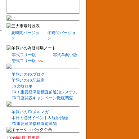
夏時間バージョ
冬時間バージョ
ン
ン
零式フリー版
零式羊飼い版
壱式フリー版
new
羊飼いのFXブログ
羊飼いのFX記録室
FX比較ロボ
FX！重要経済指標直前通知システム
FX口座開設キャンペーン徹底調査
羊飼いのFXメルマガ
本日の必見イベント＆経済指標
FX重要経済指標直前通知
2026年8月3日更新