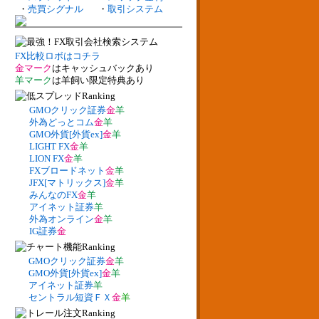
・
売買シグナル
・
取引システム
FX比較ロボはコチラ
金マーク
はキャッシュバックあり
羊マーク
は羊飼い限定特典あり
GMOクリック証券
金
羊
外為どっとコム
金
羊
GMO外貨[外貨ex]
金
羊
LIGHT FX
金
羊
LION FX
金
羊
FXブロードネット
金
羊
JFX[マトリックス]
金
羊
みんなのFX
金
羊
アイネット証券
羊
外為オンライン
金
羊
IG証券
金
GMOクリック証券
金
羊
GMO外貨[外貨ex]
金
羊
アイネット証券
羊
セントラル短資ＦＸ
金
羊