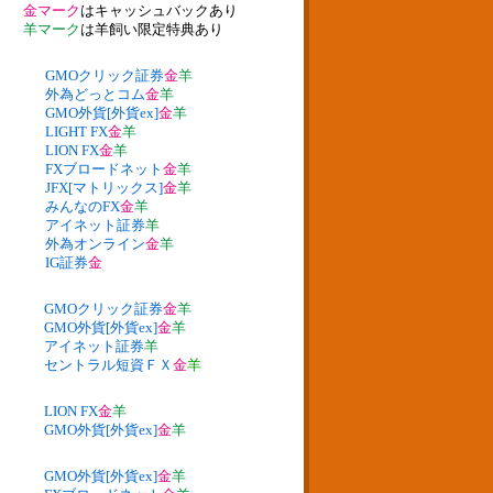
金マーク
はキャッシュバックあり
羊マーク
は羊飼い限定特典あり
GMOクリック証券
金
羊
外為どっとコム
金
羊
GMO外貨[外貨ex]
金
羊
LIGHT FX
金
羊
LION FX
金
羊
FXブロードネット
金
羊
JFX[マトリックス]
金
羊
みんなのFX
金
羊
アイネット証券
羊
外為オンライン
金
羊
IG証券
金
GMOクリック証券
金
羊
GMO外貨[外貨ex]
金
羊
アイネット証券
羊
セントラル短資ＦＸ
金
羊
LION FX
金
羊
GMO外貨[外貨ex]
金
羊
GMO外貨[外貨ex]
金
羊