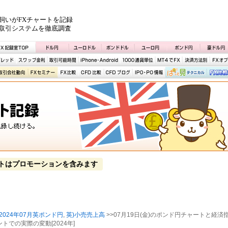
飼いがFXチャートを記録
取引システムを徹底調査
トはプロモーションを含みます
2024年07月英ポンド円
,
英)小売売上高
>>07月19日(金)のポンド円チャートと経済
トでの実際の変動[2024年]