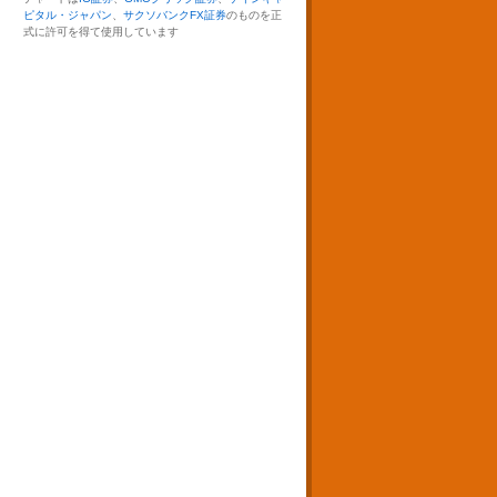
ピタル・ジャパン
、
サクソバンクFX証券
のものを正
式に許可を得て使用しています