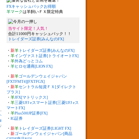
FXキャッシュバックお得順
羊マーク
は羊飼いＦＸ限定特典
当サイト限定！人気！
合計11000円キャッシュバック！！
トレイダーズ証券[みんなのFX]
・
新
羊
トレイダーズ証券[みんなのFX]
・
羊
インヴァスト証券[トライオートFX]
・
羊
外為どっとコム
・
羊
ヒロセ通商[LION FX]
・
新
羊
ゴールデンウェイジャパン
[FXTFMT4][FXTFGX]
・
新
羊
セントラル短資ＦＸ[ダイレクト
プラス]
・
羊
JFX[マトリックス]
・
羊
三菱UFJ eスマート証券[三菱UFJ eス
マートFX]
・
羊
Plus500JP証券[FX]
へ
・
IG証券
録
高
/
・
新
羊
トレイダーズ証券[LIGHT FX]
・
新
ゴールデンウェイジャパン[商品
CFD][商品KO]