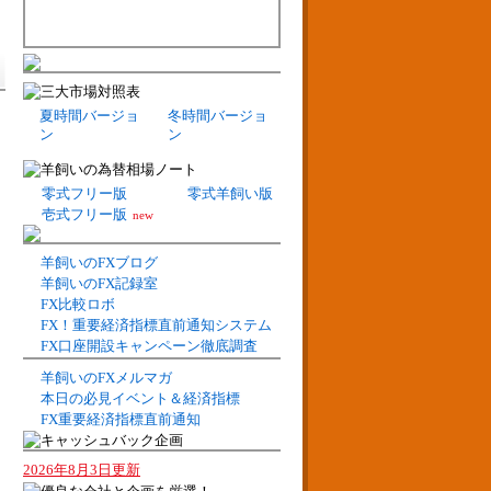
夏時間バージョ
冬時間バージョ
ン
ン
零式フリー版
零式羊飼い版
壱式フリー版
new
羊飼いのFXブログ
羊飼いのFX記録室
FX比較ロボ
FX！重要経済指標直前通知システム
FX口座開設キャンペーン徹底調査
羊飼いのFXメルマガ
本日の必見イベント＆経済指標
FX重要経済指標直前通知
2026年8月3日更新