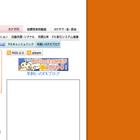
羊飼いのFXブログ
指