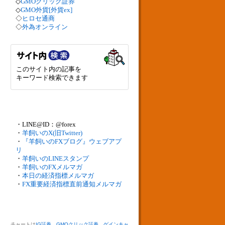
◇
GMOクリック証券
◇
GMO外貨[外貨ex]
◇
ヒロセ通商
◇
外為オンライン
このサイト内の記事を
キーワード検索できます
・LINE@ID：@forex
・
羊飼いのX(旧Twitter)
・
『羊飼いのFXブログ』ウェブアプ
リ
・
羊飼いのLINEスタンプ
・
羊飼いのFXメルマガ
・
本日の経済指標メルマガ
・
FX重要経済指標直前通知メルマガ
チャートは
IG証券
、
GMOクリック証券
、
ゲインキャ