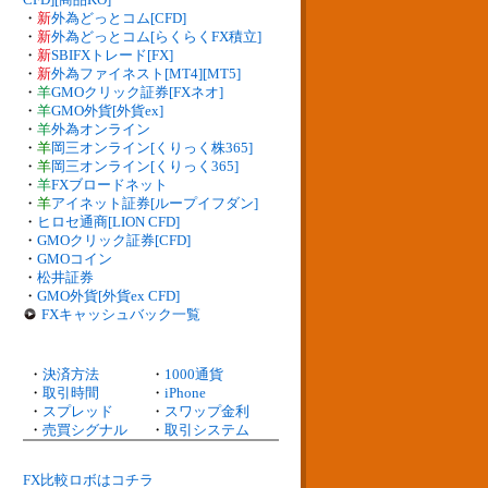
・
新
外為どっとコム[CFD]
・
新
外為どっとコム[らくらくFX積立]
・
新
SBIFXトレード[FX]
・
新
外為ファイネスト[MT4][MT5]
・
羊
GMOクリック証券[FXネオ]
・
羊
GMO外貨[外貨ex]
・
羊
外為オンライン
・
羊
岡三オンライン[くりっく株365]
・
羊
岡三オンライン[くりっく365]
・
羊
FXブロードネット
・
羊
アイネット証券[ループイフダン]
・
ヒロセ通商[LION CFD]
・
GMOクリック証券[CFD]
・
GMOコイン
・
松井証券
・
GMO外貨[外貨ex CFD]
FXキャッシュバック一覧
・
決済方法
・
1000通貨
・
取引時間
・
iPhone
・
スプレッド
・
スワップ金利
・
売買シグナル
・
取引システム
FX比較ロボはコチラ