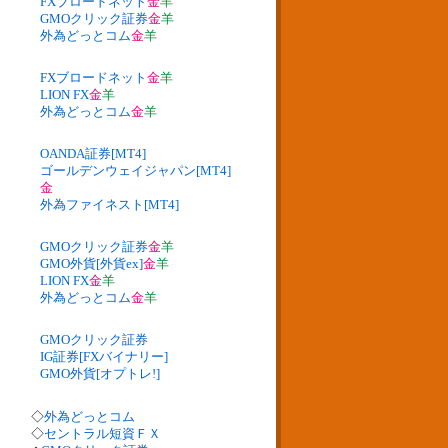
FXブロードネット
金
羊
GMOクリック証券
金
羊
外為どっとコム
金
羊
FXブロードネット
金
羊
LION FX
金
羊
外為どっとコム
金
羊
OANDA証券[MT4]
ゴールデンウェイジャパン[MT4]
金
外為ファイネスト[MT4]
GMOクリック証券
金
羊
GMO外貨[外貨ex]
金
羊
LION FX
金
羊
外為どっとコム
金
羊
GMOクリック証券
IG証券[FXバイナリー]
GMO外貨[オプトレ!]
◇
外為どっとコム
◇
セントラル短資ＦＸ