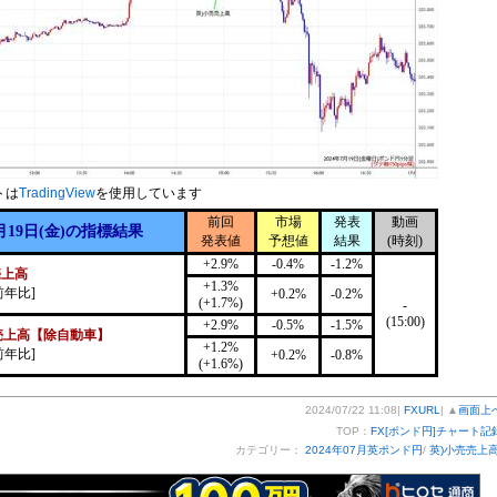
トは
TradingView
を使用しています
前回
市場
発表
動画
月19日(金)の指標結果
発表値
予想値
結果
(時刻)
+2.9%
-0.4%
-1.2%
売上高
+1.3%
前年比]
+0.2%
-0.2%
(+1.7%)
-
(15:00)
+2.9%
-0.5%
-1.5%
売上高【除自動車】
+1.2%
前年比]
+0.2%
-0.8%
(+1.6%)
2024/07/22 11:08|
FXURL
| ▲
画面上
TOP：
FX[ポンド円]チャート記
カテゴリー：
2024年07月英ポンド円
/
英)小売売上