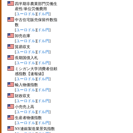
四半期非農業部門労働生
産性/単位労働費用
[
ユーロドル
][
ドル円
]
中古住宅販売保留件数指
数
[
ユーロドル
][
ドル円
]
卸売在庫
[
ユーロドル
][
ドル円
]
貿易収支
[
ユーロドル
][
ドル円
]
長期国債入札
[
ユーロドル
][
ドル円
]
ミシガン大学消費者信頼
感指数【速報値】
[
ユーロドル
][
ドル円
]
輸入物価指数
[
ユーロドル
][
ドル円
]
財政収支
[
ユーロドル
][
ドル円
]
小売売上高
[
ユーロドル
][
ドル円
]
生産者物価指数
[
ユーロドル
][
ドル円
]
NY連銀製造業景気指数