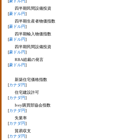
[
豪ドル円
]
四半期民間設備投資
[
豪ドル円
]
四半期生産者物価指数
[
豪ドル円
]
四半期輸入物価指数
[
豪ドル円
]
四半期民間設備投資
[
豪ドル円
]
RBA総裁の発言
[
豪ドル円
]
新築住宅価格指数
[
カナダ円
]
住宅建設許可
[
カナダ円
]
Ivey購買部協会指数
[
カナダ円
]
失業率
[
カナダ円
]
貿易収支
[
カナダ円
]