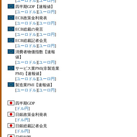
[
ユーロドル
][
ユーロ円
]
四半期GDP【速報値】
[
ユーロドル
][
ユーロ円
]
ECB政策金利発表
[
ユーロドル
][
ユーロ円
]
ECB総裁の発言
[
ユーロドル
][
ユーロ円
]
ECB総裁記者会見
[
ユーロドル
][
ユーロ円
]
消費者物価指数【速報
値】
[
ユーロドル
][
ユーロ円
]
サービス業PMI(非製造業
PMI)【速報値】
[
ユーロドル
][
ユーロ円
]
製造業PMI【速報値】
[
ユーロドル
][
ユーロ円
]
四半期GDP
[
ドル円
]
日銀政策金利発表
[
ドル円
]
日銀総裁記者会見
[
ドル円
]