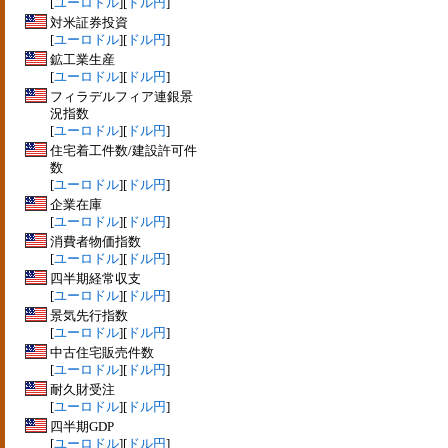
[
ユーロドル
][
ドル円
]
対米証券投資
[
ユーロドル
][
ドル円
]
鉱工業生産
[
ユーロドル
][
ドル円
]
フィラデルフィア連銀景
況指数
[
ユーロドル
][
ドル円
]
住宅着工件数/建設許可件
数
[
ユーロドル
][
ドル円
]
企業在庫
[
ユーロドル
][
ドル円
]
消費者物価指数
[
ユーロドル
][
ドル円
]
四半期経常収支
[
ユーロドル
][
ドル円
]
景気先行指数
[
ユーロドル
][
ドル円
]
中古住宅販売件数
[
ユーロドル
][
ドル円
]
耐久財受注
[
ユーロドル
][
ドル円
]
四半期GDP
[
ユーロドル
][
ドル円
]