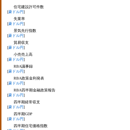
住宅建設許可件数
[
豪ドル円
]
失業率
[
豪ドル円
]
景気先行指数
[
豪ドル円
]
貿易収支
[
豪ドル円
]
小売売上高
[
豪ドル円
]
RBA議事録
[
豪ドル円
]
RBA政策金利発表
[
豪ドル円
]
RBA四半期金融政策報告
[
豪ドル円
]
四半期経常収支
[
豪ドル円
]
四半期GDP
[
豪ドル円
]
四半期住宅価格指数