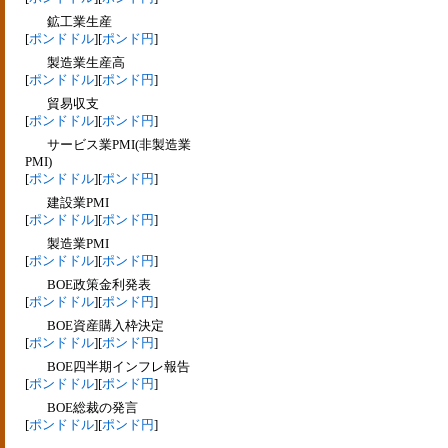
鉱工業生産
[
ポンドドル
][
ポンド円
]
製造業生産高
[
ポンドドル
][
ポンド円
]
貿易収支
[
ポンドドル
][
ポンド円
]
サービス業PMI(非製造業
PMI)
[
ポンドドル
][
ポンド円
]
建設業PMI
[
ポンドドル
][
ポンド円
]
製造業PMI
[
ポンドドル
][
ポンド円
]
BOE政策金利発表
[
ポンドドル
][
ポンド円
]
BOE資産購入枠決定
[
ポンドドル
][
ポンド円
]
BOE四半期インフレ報告
[
ポンドドル
][
ポンド円
]
BOE総裁の発言
[
ポンドドル
][
ポンド円
]