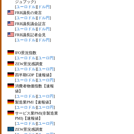
ジュブック)
[
ユーロドル
][
ドル円
]
FRB議長の発言
[
ユーロドル
][
ドル円
]
FRB議長議会証言
[
ユーロドル
][
ドル円
]
FRB議長記者会見
[
ユーロドル
][
ドル円
]
IFO景況指数
[
ユーロドル
][
ユーロ円
]
ZEW景況感調査
[
ユーロドル
][
ユーロ円
]
四半期GDP【速報値】
[
ユーロドル
][
ユーロ円
]
消費者物価指数【速報
値】
[
ユーロドル
][
ユーロ円
]
製造業PMI【速報値】
[
ユーロドル
][
ユーロ円
]
サービス業PMI(非製造業
PMI)【速報値】
[
ユーロドル
][
ユーロ円
]
ZEW景況感調査