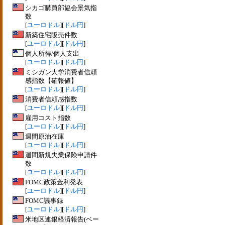
シカゴ購買部協会景気指
数
[
ユーロドル
][
ドル円
]
新築住宅販売件数
[
ユーロドル
][
ドル円
]
個人所得/個人支出
[
ユーロドル
][
ドル円
]
ミシガン大学消費者信頼
感指数【確報値】
[
ユーロドル
][
ドル円
]
消費者信頼感指数
[
ユーロドル
][
ドル円
]
雇用コスト指数
[
ユーロドル
][
ドル円
]
週間原油在庫
[
ユーロドル
][
ドル円
]
週間新規失業保険申請件
数
[
ユーロドル
][
ドル円
]
FOMC政策金利発表
[
ユーロドル
][
ドル円
]
FOMC議事録
[
ユーロドル
][
ドル円
]
米地区連銀経済報告(ベー