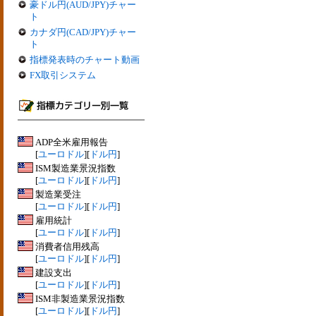
豪ドル円(AUD/JPY)チャー
ト
カナダ円(CAD/JPY)チャー
ト
指標発表時のチャート動画
FX取引システム
ADP全米雇用報告
[
ユーロドル
][
ドル円
]
ISM製造業景況指数
[
ユーロドル
][
ドル円
]
製造業受注
[
ユーロドル
][
ドル円
]
雇用統計
[
ユーロドル
][
ドル円
]
消費者信用残高
[
ユーロドル
][
ドル円
]
建設支出
[
ユーロドル
][
ドル円
]
ISM非製造業景況指数
[
ユーロドル
][
ドル円
]