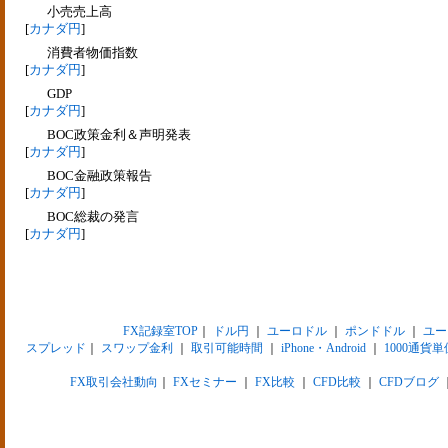
小売売上高
[
カナダ円
]
消費者物価指数
[
カナダ円
]
GDP
[
カナダ円
]
BOC政策金利＆声明発表
[
カナダ円
]
BOC金融政策報告
[
カナダ円
]
BOC総裁の発言
[
カナダ円
]
FX記録室TOP
｜
ドル円
｜
ユーロドル
｜
ポンドドル
｜
ユー
スプレッド
｜
スワップ金利
｜
取引可能時間
｜
iPhone・Android
｜
1000通貨単
FX取引会社動向
｜
FXセミナー
｜
FX比較
｜
CFD比較
｜
CFDブログ