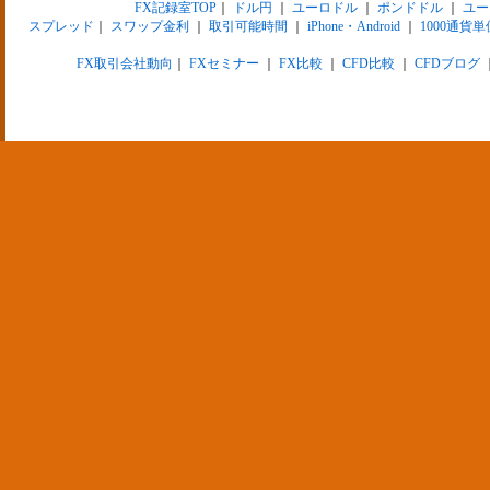
FX記録室TOP
｜
ドル円
｜
ユーロドル
｜
ポンドドル
｜
ユー
スプレッド
｜
スワップ金利
｜
取引可能時間
｜
iPhone・Android
｜
1000通貨単
FX取引会社動向
｜
FXセミナー
｜
FX比較
｜
CFD比較
｜
CFDブログ