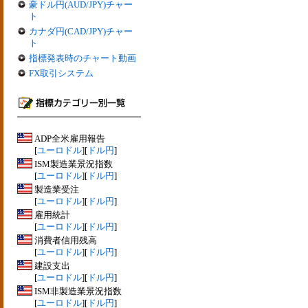
豪ドル円(AUD/JPY)チャー
ト
カナダ円(CAD/JPY)チャー
ト
指標発表時のチャート動画
FX取引システム
ADP全米雇用報告
[
ユーロドル
][
ドル円
]
ISM製造業景況指数
[
ユーロドル
][
ドル円
]
製造業受注
[
ユーロドル
][
ドル円
]
雇用統計
[
ユーロドル
][
ドル円
]
消費者信用残高
[
ユーロドル
][
ドル円
]
建設支出
[
ユーロドル
][
ドル円
]
ISM非製造業景況指数
[
ユーロドル
][
ドル円
]