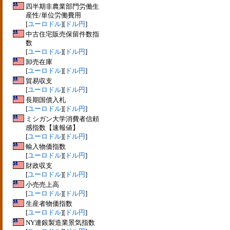
四半期非農業部門労働生
産性/単位労働費用
[
ユーロドル
][
ドル円
]
中古住宅販売保留件数指
数
[
ユーロドル
][
ドル円
]
卸売在庫
[
ユーロドル
][
ドル円
]
貿易収支
[
ユーロドル
][
ドル円
]
長期国債入札
[
ユーロドル
][
ドル円
]
ミシガン大学消費者信頼
感指数【速報値】
[
ユーロドル
][
ドル円
]
輸入物価指数
[
ユーロドル
][
ドル円
]
財政収支
[
ユーロドル
][
ドル円
]
小売売上高
[
ユーロドル
][
ドル円
]
生産者物価指数
[
ユーロドル
][
ドル円
]
NY連銀製造業景気指数