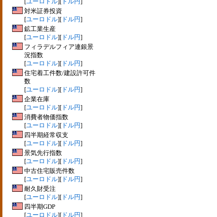
[
ユーロドル
][
ドル円
]
対米証券投資
[
ユーロドル
][
ドル円
]
鉱工業生産
[
ユーロドル
][
ドル円
]
フィラデルフィア連銀景
況指数
[
ユーロドル
][
ドル円
]
住宅着工件数/建設許可件
数
[
ユーロドル
][
ドル円
]
企業在庫
[
ユーロドル
][
ドル円
]
消費者物価指数
[
ユーロドル
][
ドル円
]
四半期経常収支
[
ユーロドル
][
ドル円
]
景気先行指数
[
ユーロドル
][
ドル円
]
中古住宅販売件数
[
ユーロドル
][
ドル円
]
耐久財受注
[
ユーロドル
][
ドル円
]
四半期GDP
[
ユーロドル
][
ドル円
]