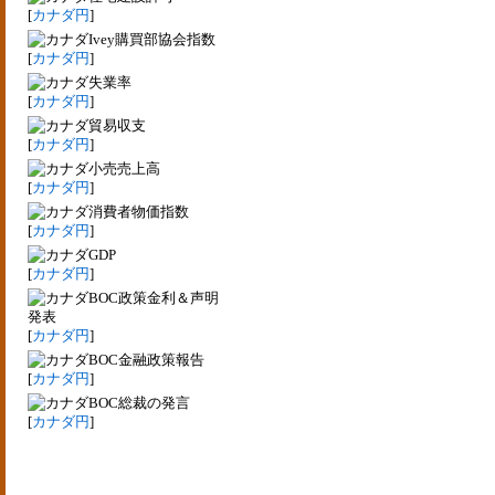
[
カナダ円
]
Ivey購買部協会指数
[
カナダ円
]
失業率
[
カナダ円
]
貿易収支
[
カナダ円
]
小売売上高
[
カナダ円
]
消費者物価指数
[
カナダ円
]
GDP
[
カナダ円
]
BOC政策金利＆声明
発表
[
カナダ円
]
BOC金融政策報告
[
カナダ円
]
BOC総裁の発言
[
カナダ円
]