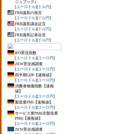
ジュブック)
[
ユーロドル
][
ドル円
]
FRB議長の発言
[
ユーロドル
][
ドル円
]
FRB議長議会証言
[
ユーロドル
][
ドル円
]
FRB議長記者会見
[
ユーロドル
][
ドル円
]
IFO景況指数
[
ユーロドル
][
ユーロ円
]
ZEW景況感調査
[
ユーロドル
][
ユーロ円
]
四半期GDP【速報値】
[
ユーロドル
][
ユーロ円
]
消費者物価指数【速報
値】
[
ユーロドル
][
ユーロ円
]
製造業PMI【速報値】
[
ユーロドル
][
ユーロ円
]
サービス業PMI(非製造業
PMI)【速報値】
[
ユーロドル
][
ユーロ円
]
ZEW景況感調査