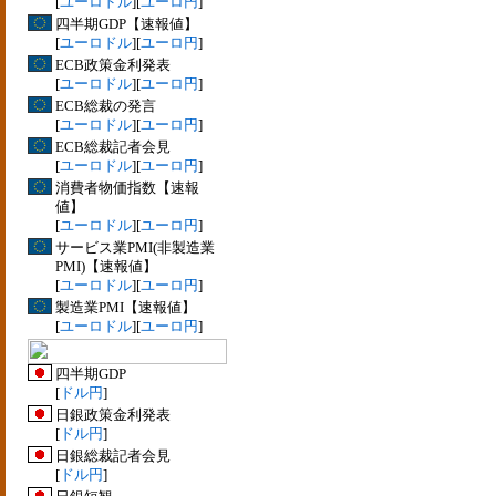
[
ユーロドル
][
ユーロ円
]
四半期GDP【速報値】
[
ユーロドル
][
ユーロ円
]
ECB政策金利発表
[
ユーロドル
][
ユーロ円
]
ECB総裁の発言
[
ユーロドル
][
ユーロ円
]
ECB総裁記者会見
[
ユーロドル
][
ユーロ円
]
消費者物価指数【速報
値】
[
ユーロドル
][
ユーロ円
]
サービス業PMI(非製造業
PMI)【速報値】
[
ユーロドル
][
ユーロ円
]
製造業PMI【速報値】
[
ユーロドル
][
ユーロ円
]
四半期GDP
[
ドル円
]
日銀政策金利発表
[
ドル円
]
日銀総裁記者会見
[
ドル円
]