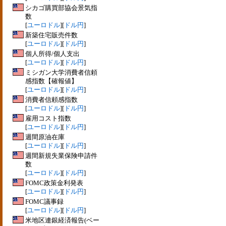
シカゴ購買部協会景気指
数
[
ユーロドル
][
ドル円
]
新築住宅販売件数
[
ユーロドル
][
ドル円
]
個人所得/個人支出
[
ユーロドル
][
ドル円
]
ミシガン大学消費者信頼
感指数【確報値】
[
ユーロドル
][
ドル円
]
消費者信頼感指数
[
ユーロドル
][
ドル円
]
雇用コスト指数
[
ユーロドル
][
ドル円
]
週間原油在庫
[
ユーロドル
][
ドル円
]
週間新規失業保険申請件
数
[
ユーロドル
][
ドル円
]
FOMC政策金利発表
[
ユーロドル
][
ドル円
]
FOMC議事録
[
ユーロドル
][
ドル円
]
米地区連銀経済報告(ベー