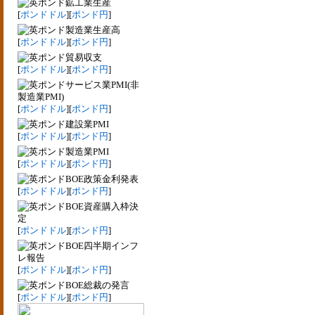
鉱工業生産
[
ポンドドル
][
ポンド円
]
製造業生産高
[
ポンドドル
][
ポンド円
]
貿易収支
[
ポンドドル
][
ポンド円
]
サービス業PMI(非
製造業PMI)
[
ポンドドル
][
ポンド円
]
建設業PMI
[
ポンドドル
][
ポンド円
]
製造業PMI
[
ポンドドル
][
ポンド円
]
BOE政策金利発表
[
ポンドドル
][
ポンド円
]
BOE資産購入枠決
定
[
ポンドドル
][
ポンド円
]
BOE四半期インフ
レ報告
[
ポンドドル
][
ポンド円
]
BOE総裁の発言
[
ポンドドル
][
ポンド円
]