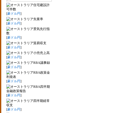
住宅建設許
可件数
[
豪ドル円
]
失業率
[
豪ドル円
]
景気先行指
数
[
豪ドル円
]
貿易収支
[
豪ドル円
]
小売売上高
[
豪ドル円
]
RBA議事録
[
豪ドル円
]
RBA政策金
利発表
[
豪ドル円
]
RBA四半期
金融政策報告
[
豪ドル円
]
四半期経常
収支
[
豪ドル円
]