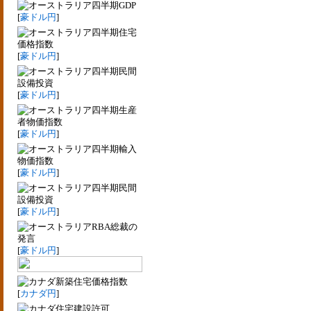
四半期GDP
[
豪ドル円
]
四半期住宅
価格指数
[
豪ドル円
]
四半期民間
設備投資
[
豪ドル円
]
四半期生産
者物価指数
[
豪ドル円
]
四半期輸入
物価指数
[
豪ドル円
]
四半期民間
設備投資
[
豪ドル円
]
RBA総裁の
発言
[
豪ドル円
]
新築住宅価格指数
[
カナダ円
]
住宅建設許可