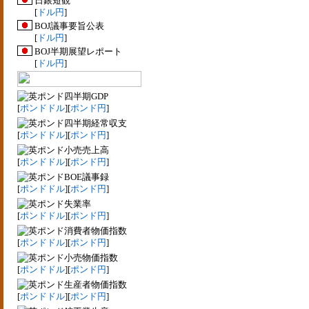
日銀短観
[
ドル円
]
BOJ議事要旨公表
[
ドル円
]
BOJ半期展望レポート
[
ドル円
]
四半期GDP
[
ポンドドル
][
ポンド円
]
四半期経常収支
[
ポンドドル
][
ポンド円
]
小売売上高
[
ポンドドル
][
ポンド円
]
BOE議事録
[
ポンドドル
][
ポンド円
]
失業率
[
ポンドドル
][
ポンド円
]
消費者物価指数
[
ポンドドル
][
ポンド円
]
小売物価指数
[
ポンドドル
][
ポンド円
]
生産者物価指数
[
ポンドドル
][
ポンド円
]