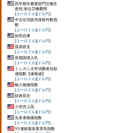
四半期非農業部門労働生
産性/単位労働費用
[
ユーロドル
][
ドル円
]
中古住宅販売保留件数指
数
[
ユーロドル
][
ドル円
]
卸売在庫
[
ユーロドル
][
ドル円
]
貿易収支
[
ユーロドル
][
ドル円
]
長期国債入札
[
ユーロドル
][
ドル円
]
ミシガン大学消費者信頼
感指数【速報値】
[
ユーロドル
][
ドル円
]
輸入物価指数
[
ユーロドル
][
ドル円
]
財政収支
[
ユーロドル
][
ドル円
]
小売売上高
[
ユーロドル
][
ドル円
]
生産者物価指数
[
ユーロドル
][
ドル円
]
NY連銀製造業景気指数