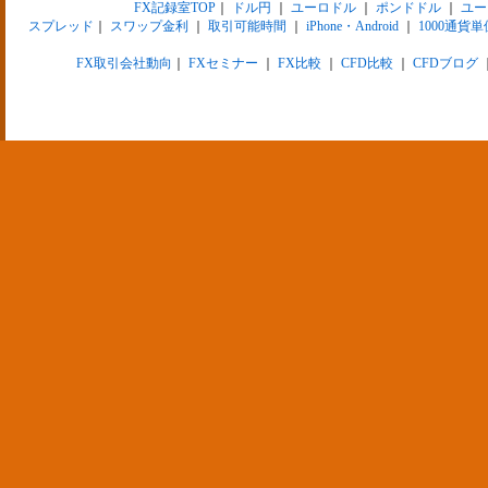
FX記録室TOP
｜
ドル円
｜
ユーロドル
｜
ポンドドル
｜
ユー
スプレッド
｜
スワップ金利
｜
取引可能時間
｜
iPhone・Android
｜
1000通貨単
FX取引会社動向
｜
FXセミナー
｜
FX比較
｜
CFD比較
｜
CFDブログ