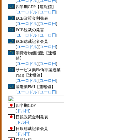
[
ユーロドル
][
ユーロ円
]
四半期GDP【速報値】
[
ユーロドル
][
ユーロ円
]
ECB政策金利発表
[
ユーロドル
][
ユーロ円
]
ECB総裁の発言
[
ユーロドル
][
ユーロ円
]
ECB総裁記者会見
[
ユーロドル
][
ユーロ円
]
消費者物価指数【速報
値】
[
ユーロドル
][
ユーロ円
]
サービス業PMI(非製造業
PMI)【速報値】
[
ユーロドル
][
ユーロ円
]
製造業PMI【速報値】
[
ユーロドル
][
ユーロ円
]
四半期GDP
[
ドル円
]
日銀政策金利発表
[
ドル円
]
日銀総裁記者会見
[
ドル円
]