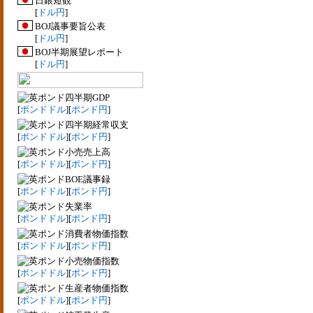
日銀短観
[
ドル円
]
BOJ議事要旨公表
[
ドル円
]
BOJ半期展望レポート
[
ドル円
]
四半期GDP
[
ポンドドル
][
ポンド円
]
四半期経常収支
[
ポンドドル
][
ポンド円
]
小売売上高
[
ポンドドル
][
ポンド円
]
BOE議事録
[
ポンドドル
][
ポンド円
]
失業率
[
ポンドドル
][
ポンド円
]
消費者物価指数
[
ポンドドル
][
ポンド円
]
小売物価指数
[
ポンドドル
][
ポンド円
]
生産者物価指数
[
ポンドドル
][
ポンド円
]