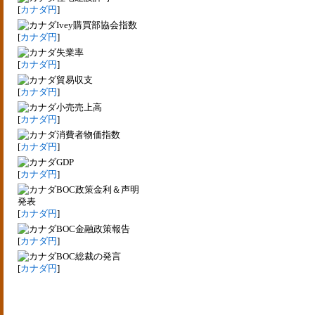
[
カナダ円
]
Ivey購買部協会指数
[
カナダ円
]
失業率
[
カナダ円
]
貿易収支
[
カナダ円
]
小売売上高
[
カナダ円
]
消費者物価指数
[
カナダ円
]
GDP
[
カナダ円
]
BOC政策金利＆声明
発表
[
カナダ円
]
BOC金融政策報告
[
カナダ円
]
BOC総裁の発言
[
カナダ円
]