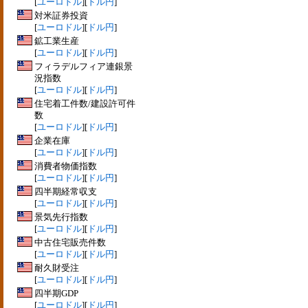
[
ユーロドル
][
ドル円
]
対米証券投資
[
ユーロドル
][
ドル円
]
鉱工業生産
[
ユーロドル
][
ドル円
]
フィラデルフィア連銀景
況指数
[
ユーロドル
][
ドル円
]
住宅着工件数/建設許可件
数
[
ユーロドル
][
ドル円
]
企業在庫
[
ユーロドル
][
ドル円
]
消費者物価指数
[
ユーロドル
][
ドル円
]
四半期経常収支
[
ユーロドル
][
ドル円
]
景気先行指数
[
ユーロドル
][
ドル円
]
中古住宅販売件数
[
ユーロドル
][
ドル円
]
耐久財受注
[
ユーロドル
][
ドル円
]
四半期GDP
[
ユーロドル
][
ドル円
]