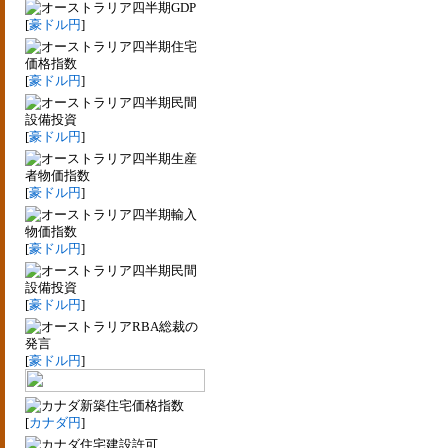
四半期GDP
[
豪ドル円
]
四半期住宅
価格指数
[
豪ドル円
]
四半期民間
設備投資
[
豪ドル円
]
四半期生産
者物価指数
[
豪ドル円
]
四半期輸入
物価指数
[
豪ドル円
]
四半期民間
設備投資
[
豪ドル円
]
RBA総裁の
発言
[
豪ドル円
]
新築住宅価格指数
[
カナダ円
]
住宅建設許可