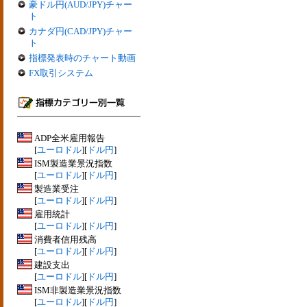
豪ドル円(AUD/JPY)チャー
ト
カナダ円(CAD/JPY)チャー
ト
指標発表時のチャート動画
FX取引システム
ADP全米雇用報告
[
ユーロドル
][
ドル円
]
ISM製造業景況指数
[
ユーロドル
][
ドル円
]
製造業受注
[
ユーロドル
][
ドル円
]
雇用統計
[
ユーロドル
][
ドル円
]
消費者信用残高
[
ユーロドル
][
ドル円
]
建設支出
[
ユーロドル
][
ドル円
]
ISM非製造業景況指数
[
ユーロドル
][
ドル円
]