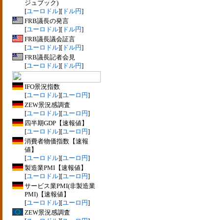
ジュブック)
[
ユーロドル
][
ドル円
]
FRB議長の発言
[
ユーロドル
][
ドル円
]
FRB議長議会証言
[
ユーロドル
][
ドル円
]
FRB議長記者会見
[
ユーロドル
][
ドル円
]
IFO景況指数
[
ユーロドル
][
ユーロ円
]
ZEW景況感調査
[
ユーロドル
][
ユーロ円
]
四半期GDP【速報値】
[
ユーロドル
][
ユーロ円
]
消費者物価指数【速報
値】
[
ユーロドル
][
ユーロ円
]
製造業PMI【速報値】
[
ユーロドル
][
ユーロ円
]
サービス業PMI(非製造業
PMI)【速報値】
[
ユーロドル
][
ユーロ円
]
ZEW景況感調査