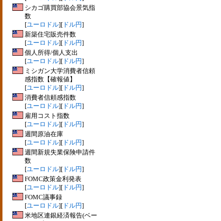
シカゴ購買部協会景気指
数
[
ユーロドル
][
ドル円
]
新築住宅販売件数
[
ユーロドル
][
ドル円
]
個人所得/個人支出
[
ユーロドル
][
ドル円
]
ミシガン大学消費者信頼
感指数【確報値】
[
ユーロドル
][
ドル円
]
消費者信頼感指数
[
ユーロドル
][
ドル円
]
雇用コスト指数
[
ユーロドル
][
ドル円
]
週間原油在庫
[
ユーロドル
][
ドル円
]
週間新規失業保険申請件
数
[
ユーロドル
][
ドル円
]
FOMC政策金利発表
[
ユーロドル
][
ドル円
]
FOMC議事録
[
ユーロドル
][
ドル円
]
米地区連銀経済報告(ベー