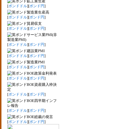
鉱工業生産
[
ポンドドル
][
ポンド円
]
製造業生産高
[
ポンドドル
][
ポンド円
]
貿易収支
[
ポンドドル
][
ポンド円
]
サービス業PMI(非
製造業PMI)
[
ポンドドル
][
ポンド円
]
建設業PMI
[
ポンドドル
][
ポンド円
]
製造業PMI
[
ポンドドル
][
ポンド円
]
BOE政策金利発表
[
ポンドドル
][
ポンド円
]
BOE資産購入枠決
定
[
ポンドドル
][
ポンド円
]
BOE四半期インフ
レ報告
[
ポンドドル
][
ポンド円
]
BOE総裁の発言
[
ポンドドル
][
ポンド円
]