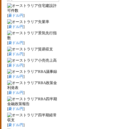
住宅建設許
可件数
[
豪ドル円
]
失業率
[
豪ドル円
]
景気先行指
数
[
豪ドル円
]
貿易収支
[
豪ドル円
]
小売売上高
[
豪ドル円
]
RBA議事録
[
豪ドル円
]
RBA政策金
利発表
[
豪ドル円
]
RBA四半期
金融政策報告
[
豪ドル円
]
四半期経常
収支
[
豪ドル円
]