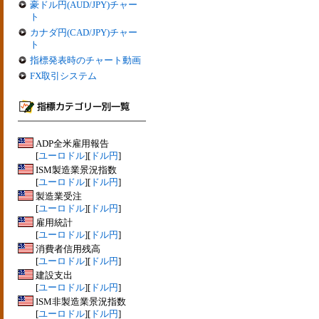
豪ドル円(AUD/JPY)チャー
ト
カナダ円(CAD/JPY)チャー
ト
指標発表時のチャート動画
FX取引システム
ADP全米雇用報告
[
ユーロドル
][
ドル円
]
ISM製造業景況指数
[
ユーロドル
][
ドル円
]
製造業受注
[
ユーロドル
][
ドル円
]
雇用統計
[
ユーロドル
][
ドル円
]
消費者信用残高
[
ユーロドル
][
ドル円
]
建設支出
[
ユーロドル
][
ドル円
]
ISM非製造業景況指数
[
ユーロドル
][
ドル円
]