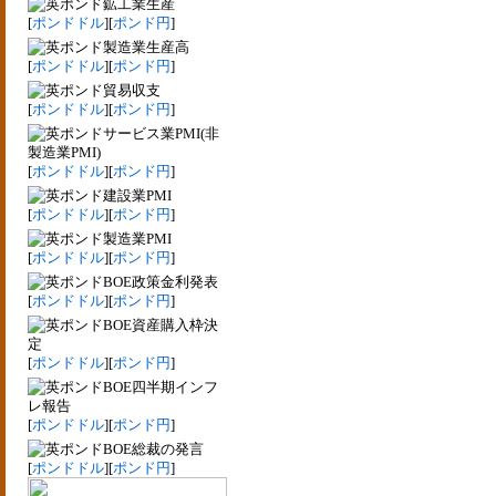
鉱工業生産
[
ポンドドル
][
ポンド円
]
製造業生産高
[
ポンドドル
][
ポンド円
]
貿易収支
[
ポンドドル
][
ポンド円
]
サービス業PMI(非
製造業PMI)
[
ポンドドル
][
ポンド円
]
建設業PMI
[
ポンドドル
][
ポンド円
]
製造業PMI
[
ポンドドル
][
ポンド円
]
BOE政策金利発表
[
ポンドドル
][
ポンド円
]
BOE資産購入枠決
定
[
ポンドドル
][
ポンド円
]
BOE四半期インフ
レ報告
[
ポンドドル
][
ポンド円
]
BOE総裁の発言
[
ポンドドル
][
ポンド円
]