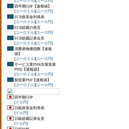
[
ユーロドル
][
ユーロ円
]
四半期GDP【速報値】
[
ユーロドル
][
ユーロ円
]
ECB政策金利発表
[
ユーロドル
][
ユーロ円
]
ECB総裁の発言
[
ユーロドル
][
ユーロ円
]
ECB総裁記者会見
[
ユーロドル
][
ユーロ円
]
消費者物価指数【速報
値】
[
ユーロドル
][
ユーロ円
]
サービス業PMI(非製造業
PMI)【速報値】
[
ユーロドル
][
ユーロ円
]
製造業PMI【速報値】
[
ユーロドル
][
ユーロ円
]
四半期GDP
[
ドル円
]
日銀政策金利発表
[
ドル円
]
日銀総裁記者会見
[
ドル円
]