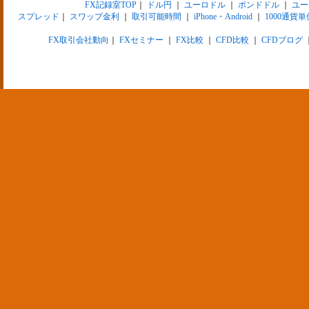
FX記録室TOP
｜
ドル円
｜
ユーロドル
｜
ポンドドル
｜
ユー
スプレッド
｜
スワップ金利
｜
取引可能時間
｜
iPhone・Android
｜
1000通貨単
FX取引会社動向
｜
FXセミナー
｜
FX比較
｜
CFD比較
｜
CFDブログ