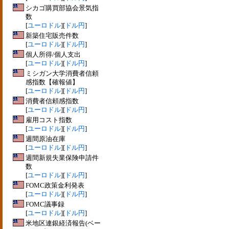
シカゴ購買部協会景気指
数
[
ユーロドル
][
ドル円
]
新築住宅販売件数
[
ユーロドル
][
ドル円
]
個人所得/個人支出
[
ユーロドル
][
ドル円
]
ミシガン大学消費者信頼
感指数【確報値】
[
ユーロドル
][
ドル円
]
消費者信頼感指数
[
ユーロドル
][
ドル円
]
雇用コスト指数
[
ユーロドル
][
ドル円
]
週間原油在庫
[
ユーロドル
][
ドル円
]
週間新規失業保険申請件
数
[
ユーロドル
][
ドル円
]
FOMC政策金利発表
[
ユーロドル
][
ドル円
]
FOMC議事録
[
ユーロドル
][
ドル円
]
米地区連銀経済報告(ベー