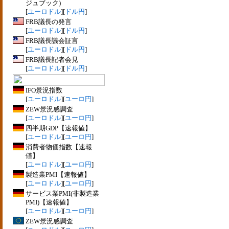
ジュブック)
[
ユーロドル
][
ドル円
]
FRB議長の発言
[
ユーロドル
][
ドル円
]
FRB議長議会証言
[
ユーロドル
][
ドル円
]
FRB議長記者会見
[
ユーロドル
][
ドル円
]
IFO景況指数
[
ユーロドル
][
ユーロ円
]
ZEW景況感調査
[
ユーロドル
][
ユーロ円
]
四半期GDP【速報値】
[
ユーロドル
][
ユーロ円
]
消費者物価指数【速報
値】
[
ユーロドル
][
ユーロ円
]
製造業PMI【速報値】
[
ユーロドル
][
ユーロ円
]
サービス業PMI(非製造業
PMI)【速報値】
[
ユーロドル
][
ユーロ円
]
ZEW景況感調査