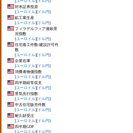
[
ユーロドル
][
ドル円
]
対米証券投資
[
ユーロドル
][
ドル円
]
鉱工業生産
[
ユーロドル
][
ドル円
]
フィラデルフィア連銀景
況指数
[
ユーロドル
][
ドル円
]
住宅着工件数/建設許可件
数
[
ユーロドル
][
ドル円
]
企業在庫
[
ユーロドル
][
ドル円
]
消費者物価指数
[
ユーロドル
][
ドル円
]
四半期経常収支
[
ユーロドル
][
ドル円
]
景気先行指数
[
ユーロドル
][
ドル円
]
中古住宅販売件数
[
ユーロドル
][
ドル円
]
耐久財受注
[
ユーロドル
][
ドル円
]
四半期GDP
[
ユーロドル
][
ドル円
]