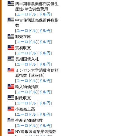
四半期非農業部門労働生
産性/単位労働費用
[
ユーロドル
][
ドル円
]
中古住宅販売保留件数指
数
[
ユーロドル
][
ドル円
]
卸売在庫
[
ユーロドル
][
ドル円
]
貿易収支
[
ユーロドル
][
ドル円
]
長期国債入札
[
ユーロドル
][
ドル円
]
ミシガン大学消費者信頼
感指数【速報値】
[
ユーロドル
][
ドル円
]
輸入物価指数
[
ユーロドル
][
ドル円
]
財政収支
[
ユーロドル
][
ドル円
]
小売売上高
[
ユーロドル
][
ドル円
]
生産者物価指数
[
ユーロドル
][
ドル円
]
NY連銀製造業景気指数