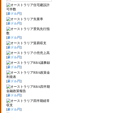
住宅建設許
可件数
[
豪ドル円
]
失業率
[
豪ドル円
]
景気先行指
数
[
豪ドル円
]
貿易収支
[
豪ドル円
]
小売売上高
[
豪ドル円
]
RBA議事録
[
豪ドル円
]
RBA政策金
利発表
[
豪ドル円
]
RBA四半期
金融政策報告
[
豪ドル円
]
四半期経常
収支
[
豪ドル円
]