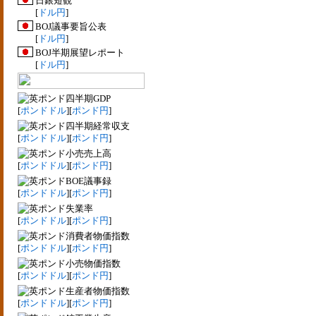
日銀短観
[
ドル円
]
BOJ議事要旨公表
[
ドル円
]
BOJ半期展望レポート
[
ドル円
]
四半期GDP
[
ポンドドル
][
ポンド円
]
四半期経常収支
[
ポンドドル
][
ポンド円
]
小売売上高
[
ポンドドル
][
ポンド円
]
BOE議事録
[
ポンドドル
][
ポンド円
]
失業率
[
ポンドドル
][
ポンド円
]
消費者物価指数
[
ポンドドル
][
ポンド円
]
小売物価指数
[
ポンドドル
][
ポンド円
]
生産者物価指数
[
ポンドドル
][
ポンド円
]