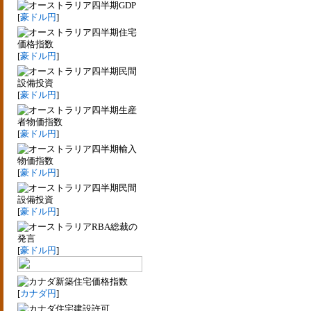
四半期GDP
[
豪ドル円
]
四半期住宅
価格指数
[
豪ドル円
]
四半期民間
設備投資
[
豪ドル円
]
四半期生産
者物価指数
[
豪ドル円
]
四半期輸入
物価指数
[
豪ドル円
]
四半期民間
設備投資
[
豪ドル円
]
RBA総裁の
発言
[
豪ドル円
]
新築住宅価格指数
[
カナダ円
]
住宅建設許可