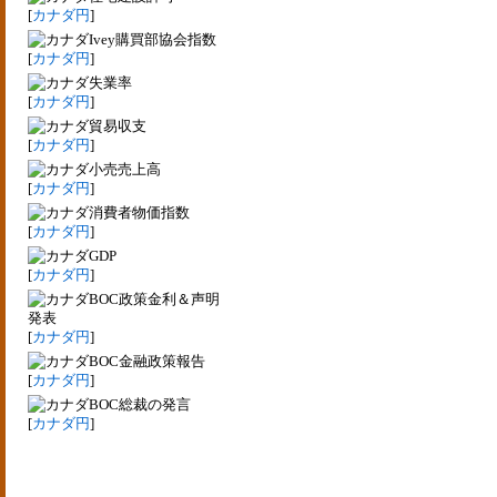
[
カナダ円
]
Ivey購買部協会指数
[
カナダ円
]
失業率
[
カナダ円
]
貿易収支
[
カナダ円
]
小売売上高
[
カナダ円
]
消費者物価指数
[
カナダ円
]
GDP
[
カナダ円
]
BOC政策金利＆声明
発表
[
カナダ円
]
BOC金融政策報告
[
カナダ円
]
BOC総裁の発言
[
カナダ円
]