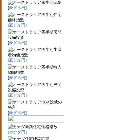
四半期GDP
[
豪ドル円
]
四半期住宅
価格指数
[
豪ドル円
]
四半期民間
設備投資
[
豪ドル円
]
四半期生産
者物価指数
[
豪ドル円
]
四半期輸入
物価指数
[
豪ドル円
]
四半期民間
設備投資
[
豪ドル円
]
RBA総裁の
発言
[
豪ドル円
]
新築住宅価格指数
[
カナダ円
]
住宅建設許可