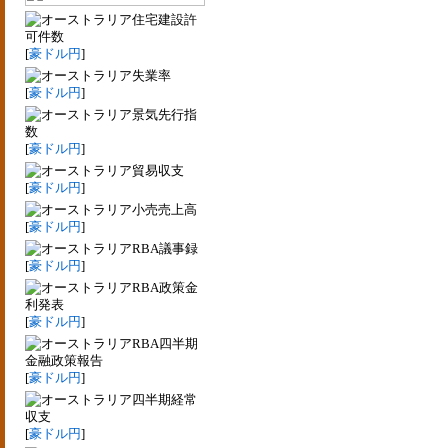
住宅建設許
可件数
[
豪ドル円
]
失業率
[
豪ドル円
]
景気先行指
数
[
豪ドル円
]
貿易収支
[
豪ドル円
]
小売売上高
[
豪ドル円
]
RBA議事録
[
豪ドル円
]
RBA政策金
利発表
[
豪ドル円
]
RBA四半期
金融政策報告
[
豪ドル円
]
四半期経常
収支
[
豪ドル円
]