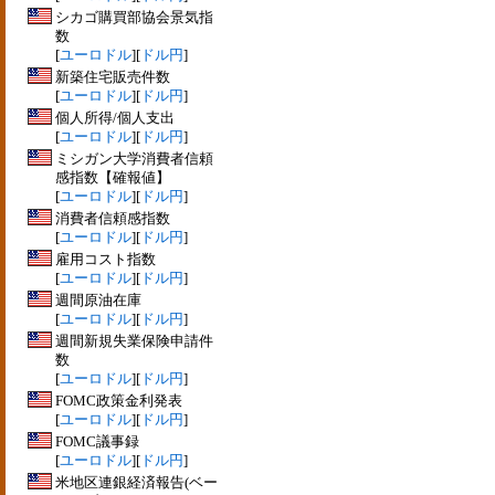
シカゴ購買部協会景気指
数
[
ユーロドル
][
ドル円
]
新築住宅販売件数
[
ユーロドル
][
ドル円
]
個人所得/個人支出
[
ユーロドル
][
ドル円
]
ミシガン大学消費者信頼
感指数【確報値】
[
ユーロドル
][
ドル円
]
消費者信頼感指数
[
ユーロドル
][
ドル円
]
雇用コスト指数
[
ユーロドル
][
ドル円
]
週間原油在庫
[
ユーロドル
][
ドル円
]
週間新規失業保険申請件
数
[
ユーロドル
][
ドル円
]
FOMC政策金利発表
[
ユーロドル
][
ドル円
]
FOMC議事録
[
ユーロドル
][
ドル円
]
米地区連銀経済報告(ベー