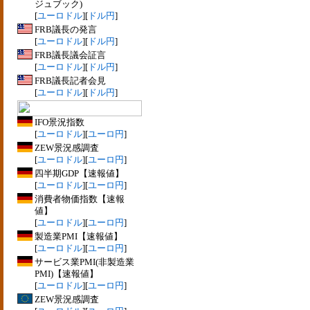
ジュブック)
[
ユーロドル
][
ドル円
]
FRB議長の発言
[
ユーロドル
][
ドル円
]
FRB議長議会証言
[
ユーロドル
][
ドル円
]
FRB議長記者会見
[
ユーロドル
][
ドル円
]
IFO景況指数
[
ユーロドル
][
ユーロ円
]
ZEW景況感調査
[
ユーロドル
][
ユーロ円
]
四半期GDP【速報値】
[
ユーロドル
][
ユーロ円
]
消費者物価指数【速報
値】
[
ユーロドル
][
ユーロ円
]
製造業PMI【速報値】
[
ユーロドル
][
ユーロ円
]
サービス業PMI(非製造業
PMI)【速報値】
[
ユーロドル
][
ユーロ円
]
ZEW景況感調査