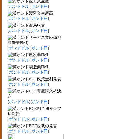
鉱工業生産
[
ポンドドル
][
ポンド円
]
製造業生産高
[
ポンドドル
][
ポンド円
]
貿易収支
[
ポンドドル
][
ポンド円
]
サービス業PMI(非
製造業PMI)
[
ポンドドル
][
ポンド円
]
建設業PMI
[
ポンドドル
][
ポンド円
]
製造業PMI
[
ポンドドル
][
ポンド円
]
BOE政策金利発表
[
ポンドドル
][
ポンド円
]
BOE資産購入枠決
定
[
ポンドドル
][
ポンド円
]
BOE四半期インフ
レ報告
[
ポンドドル
][
ポンド円
]
BOE総裁の発言
[
ポンドドル
][
ポンド円
]