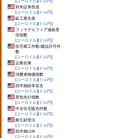
[
ユーロドル
][
ドル円
]
対米証券投資
[
ユーロドル
][
ドル円
]
鉱工業生産
[
ユーロドル
][
ドル円
]
フィラデルフィア連銀景
況指数
[
ユーロドル
][
ドル円
]
住宅着工件数/建設許可件
数
[
ユーロドル
][
ドル円
]
企業在庫
[
ユーロドル
][
ドル円
]
消費者物価指数
[
ユーロドル
][
ドル円
]
四半期経常収支
[
ユーロドル
][
ドル円
]
景気先行指数
[
ユーロドル
][
ドル円
]
中古住宅販売件数
[
ユーロドル
][
ドル円
]
耐久財受注
[
ユーロドル
][
ドル円
]
四半期GDP
[
ユーロドル
][
ドル円
]