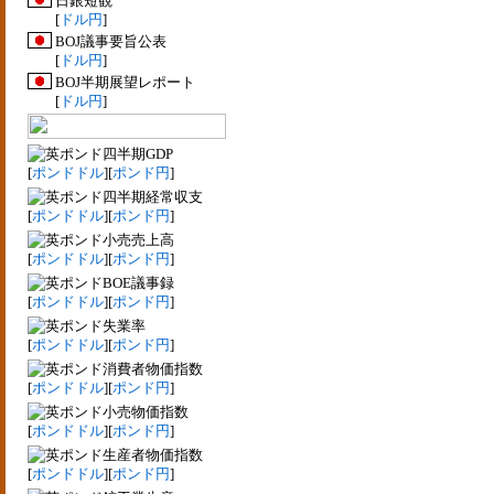
日銀短観
[
ドル円
]
BOJ議事要旨公表
[
ドル円
]
BOJ半期展望レポート
[
ドル円
]
四半期GDP
[
ポンドドル
][
ポンド円
]
四半期経常収支
[
ポンドドル
][
ポンド円
]
小売売上高
[
ポンドドル
][
ポンド円
]
BOE議事録
[
ポンドドル
][
ポンド円
]
失業率
[
ポンドドル
][
ポンド円
]
消費者物価指数
[
ポンドドル
][
ポンド円
]
小売物価指数
[
ポンドドル
][
ポンド円
]
生産者物価指数
[
ポンドドル
][
ポンド円
]