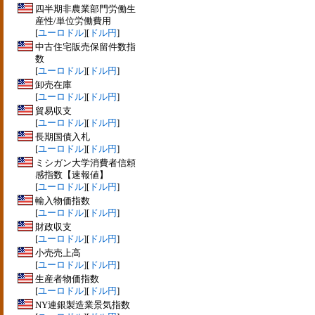
四半期非農業部門労働生
産性/単位労働費用
[
ユーロドル
][
ドル円
]
中古住宅販売保留件数指
数
[
ユーロドル
][
ドル円
]
卸売在庫
[
ユーロドル
][
ドル円
]
貿易収支
[
ユーロドル
][
ドル円
]
長期国債入札
[
ユーロドル
][
ドル円
]
ミシガン大学消費者信頼
感指数【速報値】
[
ユーロドル
][
ドル円
]
輸入物価指数
[
ユーロドル
][
ドル円
]
財政収支
[
ユーロドル
][
ドル円
]
小売売上高
[
ユーロドル
][
ドル円
]
生産者物価指数
[
ユーロドル
][
ドル円
]
NY連銀製造業景気指数