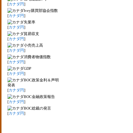
[
カナダ円
]
Ivey購買部協会指数
[
カナダ円
]
失業率
[
カナダ円
]
貿易収支
[
カナダ円
]
小売売上高
[
カナダ円
]
消費者物価指数
[
カナダ円
]
GDP
[
カナダ円
]
BOC政策金利＆声明
発表
[
カナダ円
]
BOC金融政策報告
[
カナダ円
]
BOC総裁の発言
[
カナダ円
]