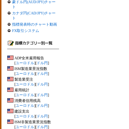
豪ドル円(AUD/JPY)チャー
ト
カナダ円(CAD/JPY)チャー
ト
指標発表時のチャート動画
FX取引システム
ADP全米雇用報告
[
ユーロドル
][
ドル円
]
ISM製造業景況指数
[
ユーロドル
][
ドル円
]
製造業受注
[
ユーロドル
][
ドル円
]
雇用統計
[
ユーロドル
][
ドル円
]
消費者信用残高
[
ユーロドル
][
ドル円
]
建設支出
[
ユーロドル
][
ドル円
]
ISM非製造業景況指数
[
ユーロドル
][
ドル円
]