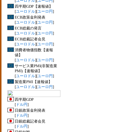
[
ユーロドル
][
ユーロ円
]
四半期GDP【速報値】
[
ユーロドル
][
ユーロ円
]
ECB政策金利発表
[
ユーロドル
][
ユーロ円
]
ECB総裁の発言
[
ユーロドル
][
ユーロ円
]
ECB総裁記者会見
[
ユーロドル
][
ユーロ円
]
消費者物価指数【速報
値】
[
ユーロドル
][
ユーロ円
]
サービス業PMI(非製造業
PMI)【速報値】
[
ユーロドル
][
ユーロ円
]
製造業PMI【速報値】
[
ユーロドル
][
ユーロ円
]
四半期GDP
[
ドル円
]
日銀政策金利発表
[
ドル円
]
日銀総裁記者会見
[
ドル円
]