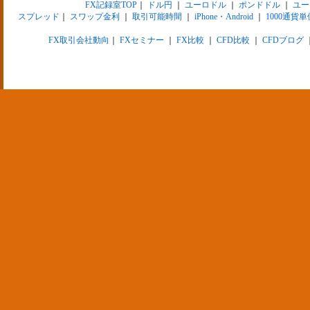
FX記録室TOP
｜
ドル円
｜
ユーロドル
｜
ポンドドル
｜
ユー
スプレッド
｜
スワップ金利
｜
取引可能時間
｜
iPhone・Android
｜
1000通貨単
FX取引会社動向
｜
FXセミナー
｜
FX比較
｜
CFD比較
｜
CFDブログ