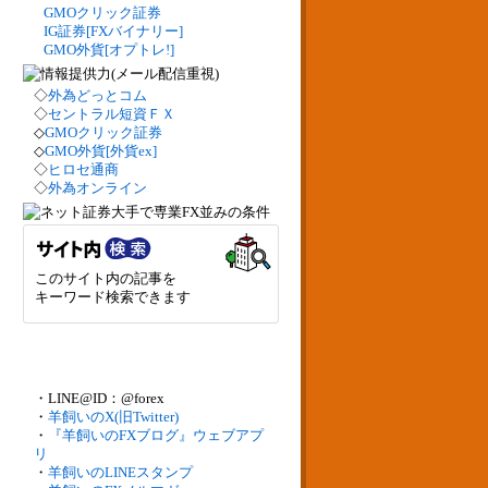
GMOクリック証券
IG証券[FXバイナリー]
GMO外貨[オプトレ!]
◇
外為どっとコム
◇
セントラル短資ＦＸ
◇
GMOクリック証券
◇
GMO外貨[外貨ex]
◇
ヒロセ通商
◇
外為オンライン
このサイト内の記事を
キーワード検索できます
・LINE@ID：@forex
・
羊飼いのX(旧Twitter)
・
『羊飼いのFXブログ』ウェブアプ
リ
・
羊飼いのLINEスタンプ