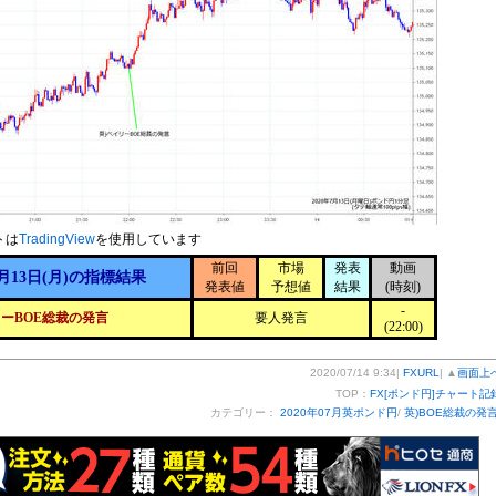
トは
TradingView
を使用しています
前回
市場
発表
動画
月13日(月)の指標結果
発表値
予想値
結果
(時刻)
-
ーBOE総裁の発言
要人発言
(22:00)
2020/07/14 9:34|
FXURL
| ▲
画面上
TOP：
FX[ポンド円]チャート記
カテゴリー：
2020年07月英ポンド円
/
英)BOE総裁の発