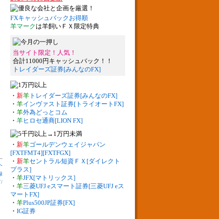
FXキャッシュバックお得順
羊マーク
は羊飼いＦＸ限定特典
当サイト限定！人気！
合計11000円キャッシュバック！！
トレイダーズ証券[みんなのFX]
・
新
羊
トレイダーズ証券[みんなのFX]
・
羊
インヴァスト証券[トライオートFX]
・
羊
外為どっとコム
・
羊
ヒロセ通商[LION FX]
・
新
羊
ゴールデンウェイジャパン
[FXTFMT4][FXTFGX]
・
新
羊
セントラル短資ＦＸ[ダイレクト
へ
プラス]
録
・
羊
JFX[マトリックス]
言
/
・
羊
三菱UFJ eスマート証券[三菱UFJ eス
マートFX]
・
羊
Plus500JP証券[FX]
・
IG証券