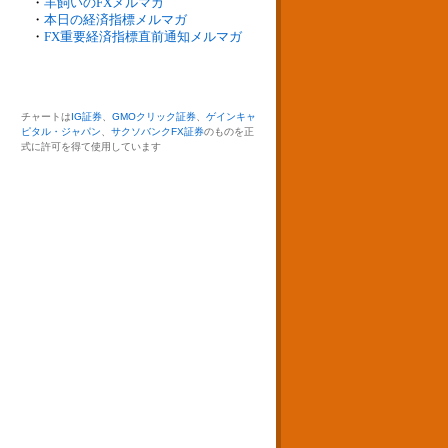
・
羊飼いのFXメルマガ
・
本日の経済指標メルマガ
・
FX重要経済指標直前通知メルマガ
チャートは
IG証券
、
GMOクリック証券
、
ゲインキャ
ピタル・ジャパン
、
サクソバンクFX証券
のものを正
式に許可を得て使用しています