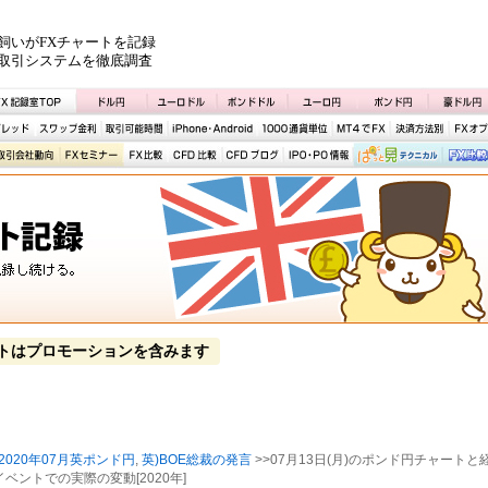
飼いがFXチャートを記録
取引システムを徹底調査
トはプロモーションを含みます
2020年07月英ポンド円
,
英)BOE総裁の発言
>>07月13日(月)のポンド円チャートと
ベントでの実際の変動[2020年]