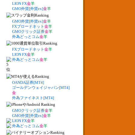
LION FX
金
羊
GMO外貨[外貨ex]
金
羊
GMO外貨[外貨ex]
金
羊
FXブロードネット
金
羊
GMOクリック証券
金
羊
外為どっとコム
金
羊
FXブロードネット
金
羊
LION FX
金
羊
外為どっとコム
金
羊
OANDA証券[MT4]
ゴールデンウェイジャパン[MT4]
金
外為ファイネスト[MT4]
GMOクリック証券
金
羊
GMO外貨[外貨ex]
金
羊
LION FX
金
羊
外為どっとコム
金
羊