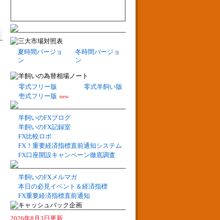
夏時間バージョ
冬時間バージョ
ン
ン
零式フリー版
零式羊飼い版
壱式フリー版
new
羊飼いのFXブログ
羊飼いのFX記録室
FX比較ロボ
FX！重要経済指標直前通知システム
FX口座開設キャンペーン徹底調査
羊飼いのFXメルマガ
本日の必見イベント＆経済指標
FX重要経済指標直前通知
2026年8月3日更新