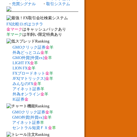
・
売買シグナル
・
取引システム
FX比較ロボはコチラ
金マーク
はキャッシュバックあり
羊マーク
は羊飼い限定特典あり
GMOクリック証券
金
羊
外為どっとコム
金
羊
GMO外貨[外貨ex]
金
羊
LIGHT FX
金
羊
LION FX
金
羊
FXブロードネット
金
羊
JFX[マトリックス]
金
羊
みんなのFX
金
羊
アイネット証券
羊
外為オンライン
金
羊
IG証券
金
GMOクリック証券
金
羊
GMO外貨[外貨ex]
金
羊
アイネット証券
羊
セントラル短資ＦＸ
金
羊