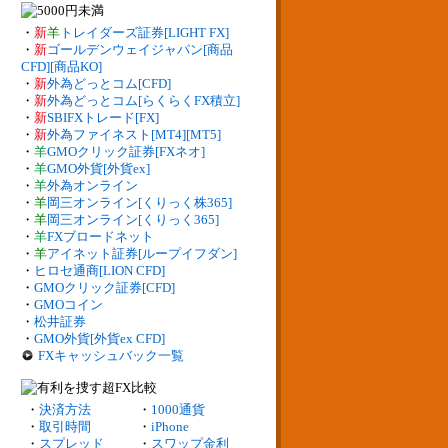
・
新
羊
トレイダーズ証券[LIGHT FX]
・
新
ゴールデンウェイジャパン[商品
CFD][商品KO]
・
新
外為どっとコム[CFD]
・
新
外為どっとコム[らくらくFX積立]
・
新
SBIFXトレード[FX]
・
新
外為ファイネスト[MT4][MT5]
・
羊
GMOクリック証券[FXネオ]
・
羊
GMO外貨[外貨ex]
・
羊
外為オンライン
・
羊
岡三オンライン[くりっく株365]
・
羊
岡三オンライン[くりっく365]
・
羊
FXブロードネット
・
羊
アイネット証券[ループイフダン]
・
ヒロセ通商[LION CFD]
・
GMOクリック証券[CFD]
・
GMOコイン
・
松井証券
・
GMO外貨[外貨ex CFD]
FXキャッシュバック一覧
・
決済方法
・
1000通貨
・
取引時間
・
iPhone
・
スプレッド
・
スワップ金利