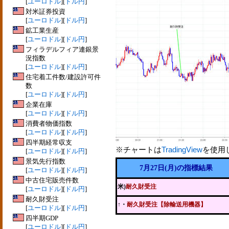
[
ユーロドル
][
ドル円
]
対米証券投資
[
ユーロドル
][
ドル円
]
鉱工業生産
[
ユーロドル
][
ドル円
]
フィラデルフィア連銀景
況指数
[
ユーロドル
][
ドル円
]
住宅着工件数/建設許可件
数
[
ユーロドル
][
ドル円
]
企業在庫
[
ユーロドル
][
ドル円
]
消費者物価指数
[
ユーロドル
][
ドル円
]
四半期経常収支
※チャートは
TradingView
を使用
[
ユーロドル
][
ドル円
]
景気先行指数
7月27日(月)の指標結果
[
ユーロドル
][
ドル円
]
中古住宅販売件数
米)
耐久財受注
[
ユーロドル
][
ドル円
]
耐久財受注
↑
・
耐久財受注【除輸送用機器】
[
ユーロドル
][
ドル円
]
四半期GDP
[
ユーロドル
][
ドル円
]