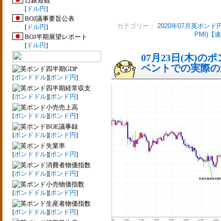
日銀短観
[
ドル円
]
BOJ議事要旨公表
カテゴリー：
2020年07月英ポンド
[
ドル円
]
PMI)【
BOJ半期展望レポート
[
ドル円
]
07月23日(木)
ベントでの実際の変動
四半期GDP
[
ポンドドル
][
ポンド円
]
四半期経常収支
[
ポンドドル
][
ポンド円
]
小売売上高
[
ポンドドル
][
ポンド円
]
BOE議事録
[
ポンドドル
][
ポンド円
]
失業率
[
ポンドドル
][
ポンド円
]
消費者物価指数
[
ポンドドル
][
ポンド円
]
小売物価指数
[
ポンドドル
][
ポンド円
]
生産者物価指数
[
ポンドドル
][
ポンド円
]