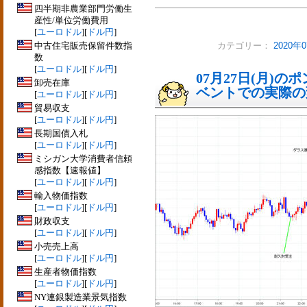
四半期非農業部門労働生
産性/単位労働費用
[
ユーロドル
][
ドル円
]
中古住宅販売保留件数指
カテゴリー：
2020
数
[
ユーロドル
][
ドル円
]
07月27日(月)
卸売在庫
ベントでの実際の変動
[
ユーロドル
][
ドル円
]
貿易収支
[
ユーロドル
][
ドル円
]
長期国債入札
[
ユーロドル
][
ドル円
]
ミシガン大学消費者信頼
感指数【速報値】
[
ユーロドル
][
ドル円
]
輸入物価指数
[
ユーロドル
][
ドル円
]
財政収支
[
ユーロドル
][
ドル円
]
小売売上高
[
ユーロドル
][
ドル円
]
生産者物価指数
[
ユーロドル
][
ドル円
]
NY連銀製造業景気指数