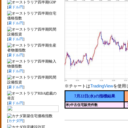
四半期GDP
[
豪ドル円
]
四半期住宅
価格指数
[
豪ドル円
]
四半期民間
設備投資
[
豪ドル円
]
四半期生産
者物価指数
[
豪ドル円
]
四半期輸入
物価指数
[
豪ドル円
]
四半期民間
設備投資
※チャートは
TradingView
を使用
[
豪ドル円
]
RBA総裁の
7月22日(水)の指標結果
発言
[
豪ドル円
]
米)中古住宅販売件数
新築住宅価格指数
[
カナダ円
]
住宅建設許可