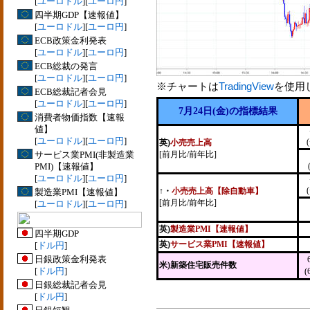
[
ユーロドル
][
ユーロ円
]
四半期GDP【速報値】
[
ユーロドル
][
ユーロ円
]
ECB政策金利発表
[
ユーロドル
][
ユーロ円
]
ECB総裁の発言
[
ユーロドル
][
ユーロ円
]
※チャートは
TradingView
を使用
ECB総裁記者会見
[
ユーロドル
][
ユーロ円
]
7月24日(金)の指標結果
消費者物価指数【速報
値】
[
ユーロドル
][
ユーロ円
]
英)
小売売上高
サービス業PMI(非製造業
[前月比/前年比]
PMI)【速報値】
[
ユーロドル
][
ユーロ円
]
↑
・
小売売上高【除自動車】
製造業PMI【速報値】
[前月比/前年比]
[
ユーロドル
][
ユーロ円
]
英)
製造業PMI【速報値】
四半期GDP
英)
サービス業PMI【速報値】
[
ドル円
]
日銀政策金利発表
米)新築住宅販売件数
[
ドル円
]
(
日銀総裁記者会見
[
ドル円
]