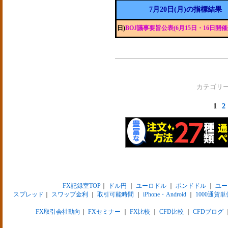
7月20日(月)の指標結果
日)
BOJ議事要旨公表(6月15日・16日開催
カテゴリ
1
2
FX記録室TOP
｜
ドル円
｜
ユーロドル
｜
ポンドドル
｜
ユー
スプレッド
｜
スワップ金利
｜
取引可能時間
｜
iPhone・Android
｜
1000通貨単
FX取引会社動向
｜
FXセミナー
｜
FX比較
｜
CFD比較
｜
CFDブログ