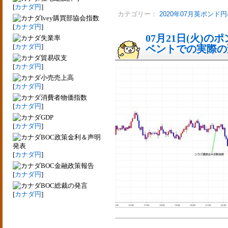
[
カナダ円
]
カテゴリー：
2020年07月英ポンド円
Ivey購買部協会指数
[
カナダ円
]
07月21日(火)
失業率
[
カナダ円
]
ベントでの実際の変動
貿易収支
[
カナダ円
]
小売売上高
[
カナダ円
]
消費者物価指数
[
カナダ円
]
GDP
[
カナダ円
]
BOC政策金利＆声明
発表
[
カナダ円
]
BOC金融政策報告
[
カナダ円
]
BOC総裁の発言
[
カナダ円
]