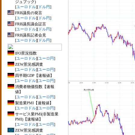
ジュブック)
[
ユーロドル
][
ドル円
]
FRB議長の発言
[
ユーロドル
][
ドル円
]
FRB議長議会証言
[
ユーロドル
][
ドル円
]
FRB議長記者会見
[
ユーロドル
][
ドル円
]
IFO景況指数
[
ユーロドル
][
ユーロ円
]
ZEW景況感調査
[
ユーロドル
][
ユーロ円
]
四半期GDP【速報値】
[
ユーロドル
][
ユーロ円
]
消費者物価指数【速報
値】
[
ユーロドル
][
ユーロ円
]
製造業PMI【速報値】
[
ユーロドル
][
ユーロ円
]
サービス業PMI(非製造業
PMI)【速報値】
[
ユーロドル
][
ユーロ円
]
ZEW景況感調査