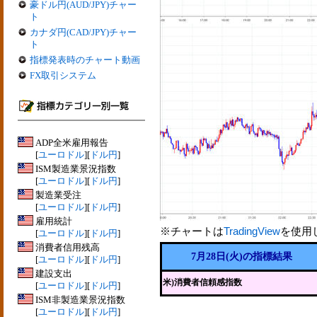
豪ドル円(AUD/JPY)チャー
ト
カナダ円(CAD/JPY)チャー
ト
指標発表時のチャート動画
FX取引システム
ADP全米雇用報告
[
ユーロドル
][
ドル円
]
ISM製造業景況指数
[
ユーロドル
][
ドル円
]
製造業受注
[
ユーロドル
][
ドル円
]
雇用統計
※チャートは
TradingView
を使用
[
ユーロドル
][
ドル円
]
消費者信用残高
7月28日(火)の指標結果
[
ユーロドル
][
ドル円
]
建設支出
米)消費者信頼感指数
[
ユーロドル
][
ドル円
]
ISM非製造業景況指数
[
ユーロドル
][
ドル円
]