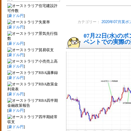
住宅建設許
可件数
[
豪ドル円
]
失業率
カテゴリー：
2020年07月英
[
豪ドル円
]
景気先行指
07月22日(水)
数
ベントでの実際の変動
[
豪ドル円
]
貿易収支
[
豪ドル円
]
小売売上高
[
豪ドル円
]
RBA議事録
[
豪ドル円
]
RBA政策金
利発表
[
豪ドル円
]
RBA四半期
金融政策報告
[
豪ドル円
]
四半期経常
収支
[
豪ドル円
]