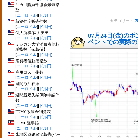
シカゴ購買部協会景気指
数
[
ユーロドル
][
ドル円
]
カテゴリー：
新築住宅販売件数
[
ユーロドル
][
ドル円
]
個人所得/個人支出
07月24日(金)
[
ユーロドル
][
ドル円
]
ベントでの実際の変動
ミシガン大学消費者信頼
感指数【確報値】
[
ユーロドル
][
ドル円
]
消費者信頼感指数
[
ユーロドル
][
ドル円
]
雇用コスト指数
[
ユーロドル
][
ドル円
]
週間原油在庫
[
ユーロドル
][
ドル円
]
週間新規失業保険申請件
数
[
ユーロドル
][
ドル円
]
FOMC政策金利発表
[
ユーロドル
][
ドル円
]
FOMC議事録
[
ユーロドル
][
ドル円
]
米地区連銀経済報告(ベー