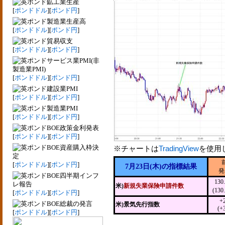
鉱工業生産
[
ポンドドル
][
ポンド円
]
製造業生産高
[
ポンドドル
][
ポンド円
]
貿易収支
[
ポンドドル
][
ポンド円
]
サービス業PMI(非
製造業PMI)
[
ポンドドル
][
ポンド円
]
建設業PMI
[
ポンドドル
][
ポンド円
]
製造業PMI
[
ポンドドル
][
ポンド円
]
BOE政策金利発表
[
ポンドドル
][
ポンド円
]
BOE資産購入枠決
※チャートは
TradingView
を使用
定
[
ポンドドル
][
ポンド円
]
7月23日(木)の指標結果
発
BOE四半期インフ
13
レ報告
米)
新規失業保険申請件数
(13
[
ポンドドル
][
ポンド円
]
+
BOE総裁の発言
米)景気先行指数
(+
[
ポンドドル
][
ポンド円
]