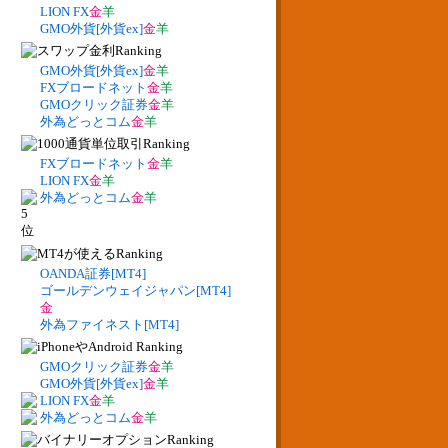
LION FX
金
羊
GMO外貨[外貨ex]
金
羊
GMO外貨[外貨ex]
金
羊
FXブロードネット
金
羊
GMOクリック証券
金
羊
外為どっとコム
金
羊
FXブロードネット
金
羊
LION FX
金
羊
外為どっとコム
金
羊
OANDA証券[MT4]
ゴールデンウェイジャパン[MT4]
金
外為ファイネスト[MT4]
GMOクリック証券
金
羊
GMO外貨[外貨ex]
金
羊
LION FX
金
羊
外為どっとコム
金
羊