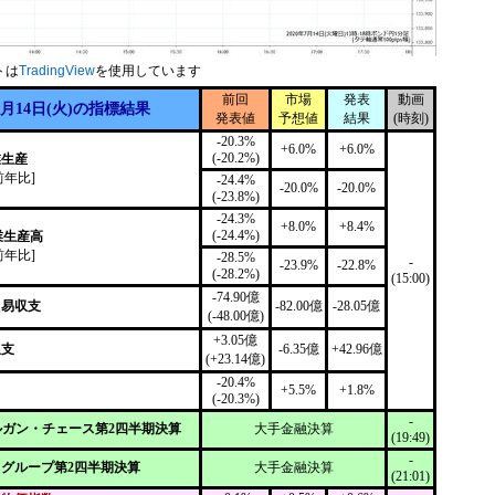
トは
TradingView
を使用しています
前回
市場
発表
動画
7月14日(火)の指標結果
発表値
予想値
結果
(時刻)
-20.3%
+6.0%
+6.0%
(-20.2%)
業生産
前年比]
-24.4%
-20.0%
-20.0%
(-23.8%)
-24.3%
+8.0%
+8.4%
(-24.4%)
業生産高
前年比]
-28.5%
-
-23.9%
-22.8%
(-28.2%)
(15:00)
-74.90億
貿易収支
-82.00億
-28.05億
(-48.00億)
+3.05億
収支
-6.35億
+42.96億
(+23.14億)
-20.4%
+5.5%
+1.8%
(-20.3%)
-
モルガン・チェース第2四半期決算
大手金融決算
(19:49)
-
ィグループ第2四半期決算
大手金融決算
(21:01)