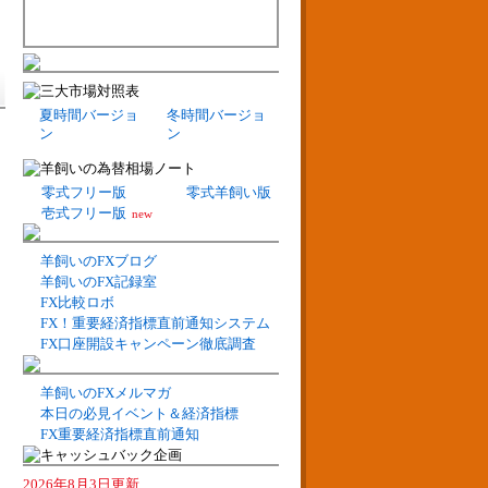
夏時間バージョ
冬時間バージョ
ン
ン
零式フリー版
零式羊飼い版
壱式フリー版
new
羊飼いのFXブログ
羊飼いのFX記録室
FX比較ロボ
FX！重要経済指標直前通知システム
FX口座開設キャンペーン徹底調査
羊飼いのFXメルマガ
本日の必見イベント＆経済指標
FX重要経済指標直前通知
2026年8月3日更新