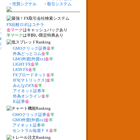
・
売買シグナル
・
取引システム
FX比較ロボはコチラ
金マーク
はキャッシュバックあり
へ
羊マーク
は羊飼い限定特典あり
録
鉱
GMOクリック証券
金
羊
産
/
外為どっとコム
金
羊
GMO外貨[外貨ex]
金
羊
LIGHT FX
金
羊
LION FX
金
羊
FXブロードネット
金
羊
JFX[マトリックス]
金
羊
みんなのFX
金
羊
アイネット証券
羊
外為オンライン
金
羊
IG証券
金
GMOクリック証券
金
羊
GMO外貨[外貨ex]
金
羊
アイネット証券
羊
セントラル短資ＦＸ
金
羊