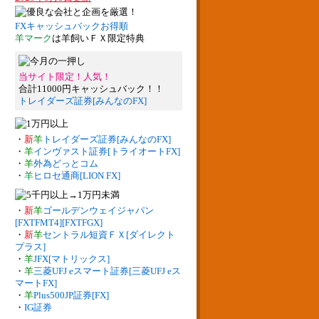
FXキャッシュバックお得順
羊マーク
は羊飼いＦＸ限定特典
当サイト限定！人気！
合計11000円キャッシュバック！！
トレイダーズ証券[みんなのFX]
・
新
羊
トレイダーズ証券[みんなのFX]
・
羊
インヴァスト証券[トライオートFX]
・
羊
外為どっとコム
・
羊
ヒロセ通商[LION FX]
・
新
羊
ゴールデンウェイジャパン
[FXTFMT4][FXTFGX]
・
新
羊
セントラル短資ＦＸ[ダイレクト
プラス]
・
羊
JFX[マトリックス]
・
羊
三菱UFJ eスマート証券[三菱UFJ eス
マートFX]
・
羊
Plus500JP証券[FX]
・
IG証券