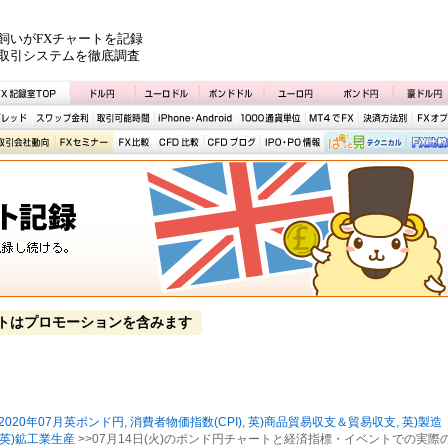
飼いがFXチャートを記録
取引システムを徹底調査
トはプロモーションを含みます
2020年07月英ポンド円
,
消費者物価指数(CPI)
,
英)商品貿易収支＆貿易収支
,
英)製造
英)鉱工業生産
>>07月14日(火)のポンド円チャートと経済指標・イベントでの実際