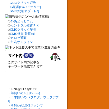
GMOクリック証券
IG証券[FXバイナリー]
GMO外貨[オプトレ!]
◇
外為どっとコム
◇
セントラル短資ＦＸ
◇
GMOクリック証券
◇
GMO外貨[外貨ex]
◇
ヒロセ通商
◇
外為オンライン
このサイト内の記事を
キーワード検索できます
・LINE@ID：@forex
・
羊飼いのX(旧Twitter)
・
『羊飼いのFXブログ』ウェブアプ
リ
・
羊飼いのLINEスタンプ