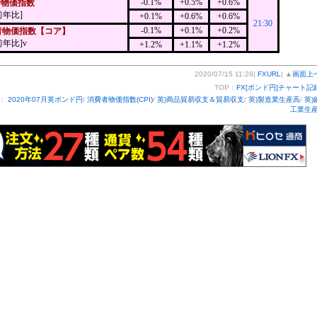
-0.1%
+0.5%
+0.6%
者物価指数
前年比]
+0.1%
+0.6%
+0.6%
21:30
-0.1%
+0.1%
+0.2%
者物価指数【コア】
前年比]v
+1.2%
+1.1%
+1.2%
2020/07/15 11:28|
FXURL
| ▲
画面上
TOP：
FX[ポンド円]チャート記
ー：
2020年07月英ポンド円
/
消費者物価指数(CPI)
/
英)商品貿易収支＆貿易収支
/
英)製造業生産高
/
英)
工業生