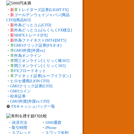
・
新
羊
トレイダーズ証券[LIGHT FX]
・
新
ゴールデンウェイジャパン[商品
CFD][商品KO]
・
新
外為どっとコム[CFD]
・
新
外為どっとコム[らくらくFX積立]
・
新
SBIFXトレード[FX]
・
新
外為ファイネスト[MT4][MT5]
・
羊
GMOクリック証券[FXネオ]
・
羊
GMO外貨[外貨ex]
・
羊
外為オンライン
・
羊
岡三オンライン[くりっく株365]
・
羊
岡三オンライン[くりっく365]
・
羊
FXブロードネット
・
羊
アイネット証券[ループイフダン]
・
ヒロセ通商[LION CFD]
・
GMOクリック証券[CFD]
・
GMOコイン
・
松井証券
・
GMO外貨[外貨ex CFD]
FXキャッシュバック一覧
・
決済方法
・
1000通貨
・
取引時間
・
iPhone
・
スプレッド
・
スワップ金利