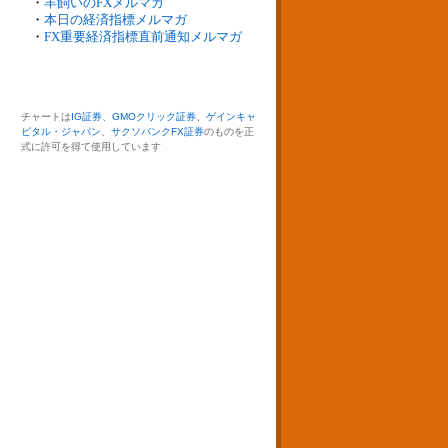
・
羊飼いのFXメルマガ
・
本日の経済指標メルマガ
・
FX重要経済指標直前通知メルマガ
チャートは
IG証券
、
GMOクリック証券
、
ゲインキャ
ピタル・ジャパン
、
サクソバンクFX証券
のものを正
式に許可を得て使用しています