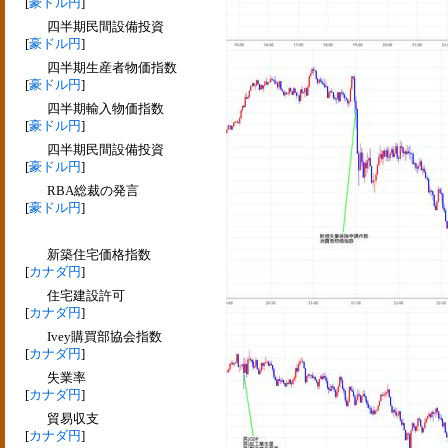
[
豪ドル円
]
四半期民間設備投資
[
豪ドル円
]
四半期生産者物価指数
[
豪ドル円
]
四半期輸入物価指数
[
豪ドル円
]
四半期民間設備投資
[
豪ドル円
]
RBA総裁の発言
[
豪ドル円
]
新築住宅価格指数
[
カナダ円
]
住宅建設許可
[
カナダ円
]
Ivey購買部協会指数
[
カナダ円
]
失業率
[
カナダ円
]
貿易収支
[
カナダ円
]