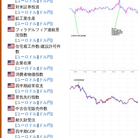
[
ユーロドル
][
ドル円
]
対米証券投資
[
ユーロドル
][
ドル円
]
鉱工業生産
[
ユーロドル
][
ドル円
]
フィラデルフィア連銀景
況指数
[
ユーロドル
][
ドル円
]
住宅着工件数/建設許可件
数
[
ユーロドル
][
ドル円
]
企業在庫
[
ユーロドル
][
ドル円
]
消費者物価指数
[
ユーロドル
][
ドル円
]
四半期経常収支
[
ユーロドル
][
ドル円
]
景気先行指数
[
ユーロドル
][
ドル円
]
中古住宅販売件数
[
ユーロドル
][
ドル円
]
耐久財受注
[
ユーロドル
][
ドル円
]
四半期GDP
[
ユーロドル
][
ドル円
]