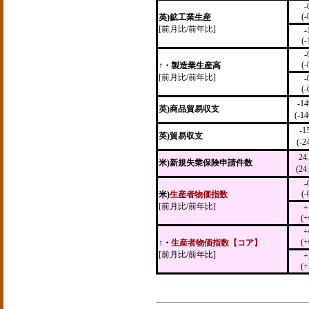
-
(-
英)鉱工業生産
[前月比/前年比]
-
(-
-
(-
↑・製造業生産高
[前月比/前年比]
-
(-
-1
英)商品貿易収支
(-1
-1
英)貿易収支
(-2
24
米)新規失業保険申請件数
(2
-
(-
米)
生産者物価指数
[前月比/前年比]
+
(+
+
(+
↑・
生産者物価指数【コア】
[前月比/前年比]
+
(+