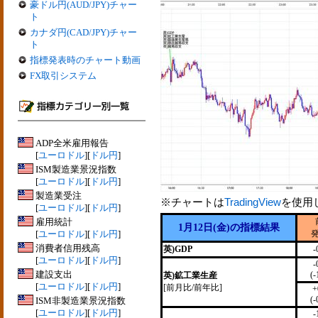
豪ドル円(AUD/JPY)チャー
ト
カナダ円(CAD/JPY)チャー
ト
指標発表時のチャート動画
FX取引システム
ADP全米雇用報告
[
ユーロドル
][
ドル円
]
ISM製造業景況指数
[
ユーロドル
][
ドル円
]
製造業受注
※チャートは
TradingView
を使用
[
ユーロドル
][
ドル円
]
雇用統計
1月12日(金)の指標結果
[
ユーロドル
][
ドル円
]
消費者信用残高
英)GDP
-
[
ユーロドル
][
ドル円
]
-
建設支出
(-
英)鉱工業生産
[
ユーロドル
][
ドル円
]
[前月比/前年比]
+
(-
ISM非製造業景況指数
[
ユーロドル
][
ドル円
]
-