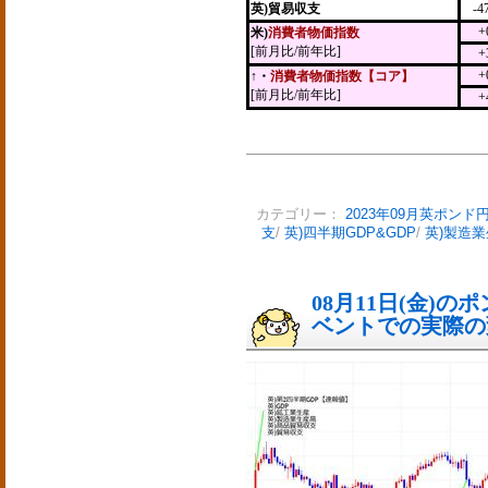
英)貿易収支
-4
+
米)
消費者物価指数
[前月比/前年比]
+
+
↑・
消費者物価指数【コア】
[前月比/前年比]
+
カテゴリー：
2023年09月英ポンド
支
/
英)四半期GDP&GDP
/
英)製造
08月11日(金)
ベントでの実際の変動