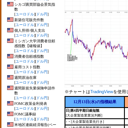
シカゴ購買部協会景気指
数
[
ユーロドル
][
ドル円
]
新築住宅販売件数
[
ユーロドル
][
ドル円
]
個人所得/個人支出
[
ユーロドル
][
ドル円
]
ミシガン大学消費者信頼
感指数【確報値】
[
ユーロドル
][
ドル円
]
消費者信頼感指数
[
ユーロドル
][
ドル円
]
雇用コスト指数
[
ユーロドル
][
ドル円
]
週間原油在庫
[
ユーロドル
][
ドル円
]
週間新規失業保険申請件
※チャートは
TradingView
を使用
数
[
ユーロドル
][
ドル円
]
12月13日(水)の指標結果
FOMC政策金利発表
[
ユーロドル
][
ドル円
]
日)第4四半期日銀短観
FOMC議事録
[大企業製造業業況判断]
[
ユーロドル
][
ドル円
]
↑・
[大企業製造業先行き]
米地区連銀経済報告(ベー