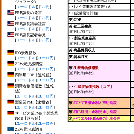
↑・
[大企業非製造業業況判断]
ジュブック)
[
ユーロドル
][
ドル円
]
↑・
[大企業非製造業先行き]
FRB議長の発言
↑・
[設備投資計画]
[
ユーロドル
][
ドル円
]
英)GDP
FRB議長議会証言
英)鉱工業生産
[
ユーロドル
][
ドル円
]
[前月比/前年比]
FRB議長記者会見
↑・製造業生産高
[
ユーロドル
][
ドル円
]
[前月比/前年比]
英)商品貿易収支
IFO景況指数
英)貿易収支
[
ユーロドル
][
ユーロ円
]
ZEW景況感調査
米)
生産者物価指数
[
ユーロドル
][
ユーロ円
]
[前月比/前年比]
四半期GDP【速報値】
[
ユーロドル
][
ユーロ円
]
消費者物価指数【速報
↑・
生産者物価指数【コア】
値】
[前月比/前年比]
[
ユーロドル
][
ユーロ円
]
製造業PMI【速報値】
米)
FOMC政策金利
＆
声明発表
[
ユーロドル
][
ユーロ円
]
米)
FRB経済・金利見通し発表
サービス業PMI(非製造業
PMI)【速報値】
米)
パウエルFRB議長の記者会見
[
ユーロドル
][
ユーロ円
]
ZEW景況感調査