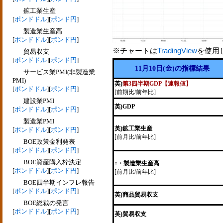
鉱工業生産
[
ポンドドル
][
ポンド円
]
製造業生産高
[
ポンドドル
][
ポンド円
]
※チャートは
TradingView
を使用
貿易収支
[
ポンドドル
][
ポンド円
]
11月10日(金)の指標結果
サービス業PMI(非製造業
PMI)
英)
第3四半期GDP【速報値】
[
ポンドドル
][
ポンド円
]
[前期比/前年比]
建設業PMI
英)GDP
[
ポンドドル
][
ポンド円
]
製造業PMI
英)鉱工業生産
[
ポンドドル
][
ポンド円
]
[前月比/前年比]
BOE政策金利発表
[
ポンドドル
][
ポンド円
]
BOE資産購入枠決定
↑・製造業生産高
[
ポンドドル
][
ポンド円
]
[前月比/前年比]
BOE四半期インフレ報告
[
ポンドドル
][
ポンド円
]
英)商品貿易収支
BOE総裁の発言
[
ポンドドル
][
ポンド円
]
英)貿易収支