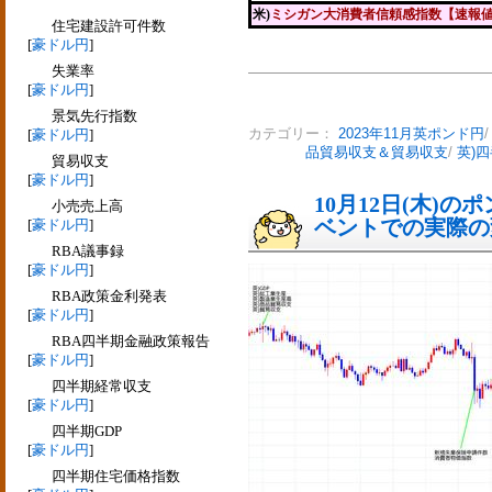
米)
ミシガン大消費者信頼感指数【速報
住宅建設許可件数
[
豪ドル円
]
失業率
[
豪ドル円
]
景気先行指数
[
豪ドル円
]
カテゴリー：
2023年11月英ポンド円
品貿易収支＆貿易収支
/
英)四
貿易収支
[
豪ドル円
]
10月12日(木)
小売売上高
ベントでの実際の変動
[
豪ドル円
]
RBA議事録
[
豪ドル円
]
RBA政策金利発表
[
豪ドル円
]
RBA四半期金融政策報告
[
豪ドル円
]
四半期経常収支
[
豪ドル円
]
四半期GDP
[
豪ドル円
]
四半期住宅価格指数