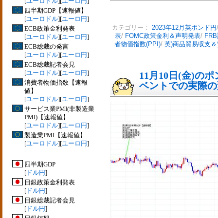
[
ユーロドル
][
ユーロ円
]
四半期GDP【速報値】
[
ユーロドル
][
ユーロ円
]
カテゴリー：
2023年12月英ポンド円
ECB政策金利発表
表
/
FOMC政策金利＆声明発表
/
FR
[
ユーロドル
][
ユーロ円
]
者物価指数(PPI)
/
英)商品貿易収支
ECB総裁の発言
[
ユーロドル
][
ユーロ円
]
ECB総裁記者会見
[
ユーロドル
][
ユーロ円
]
11月10日(金)
消費者物価指数【速報
ベントでの実際の変動
値】
[
ユーロドル
][
ユーロ円
]
サービス業PMI(非製造業
PMI)【速報値】
[
ユーロドル
][
ユーロ円
]
製造業PMI【速報値】
[
ユーロドル
][
ユーロ円
]
四半期GDP
[
ドル円
]
日銀政策金利発表
[
ドル円
]
日銀総裁記者会見
[
ドル円
]