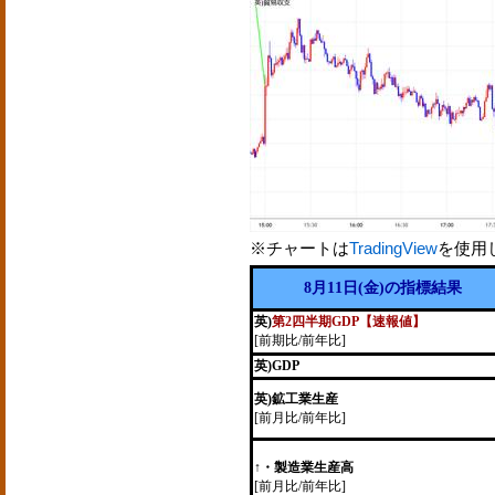
※チャートは
TradingView
を使用
8月11日(金)の指標結果
英)
第2四半期GDP【速報値】
[前期比/前年比]
英)GDP
英)鉱工業生産
[前月比/前年比]
↑・製造業生産高
[前月比/前年比]