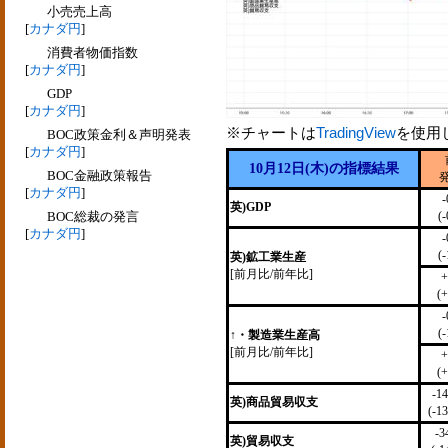
小売売上高
[
カナダ円
]
消費者物価指数
[
カナダ円
]
GDP
[
カナダ円
]
※チャートは
TradingView
を使用
BOC政策金利＆声明発表
[
カナダ円
]
10月12日(木)の指標結果
BOC金融政策報告
[
カナダ円
]
-
英)GDP
BOC総裁の発言
(
[
カナダ円
]
-
(
英)鉱工業生産
[前月比/前年比]
+
(+
-
(
↑・製造業生産高
[前月比/前年比]
+
(+
-1
英)商品貿易収支
(-1
-3
英)貿易収支