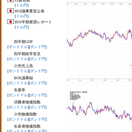
日銀短観
[
ドル円
]
BOJ議事要旨公表
[
ドル円
]
BOJ半期展望レポート
[
ドル円
]
四半期GDP
[
ポンドドル
][
ポンド円
]
四半期経常収支
[
ポンドドル
][
ポンド円
]
小売売上高
[
ポンドドル
][
ポンド円
]
BOE議事録
[
ポンドドル
][
ポンド円
]
失業率
[
ポンドドル
][
ポンド円
]
消費者物価指数
[
ポンドドル
][
ポンド円
]
小売物価指数
[
ポンドドル
][
ポンド円
]
生産者物価指数
[
ポンドドル
][
ポンド円
]