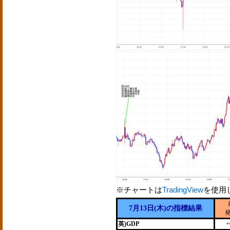
※チャートは
TradingView
を使用
7月13日(木)の指標結果
英)GDP
+