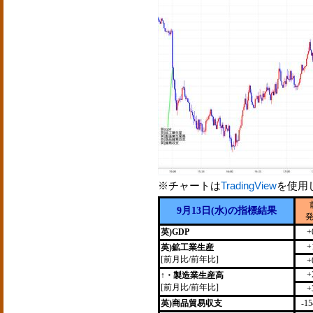
※チャートは
TradingView
を使用
9月13日(水)の指標結果
英)GDP
+
+
英)鉱工業生産
[前月比/前年比]
+
+
↑・製造業生産高
[前月比/前年比]
+
英)商品貿易収支
-1