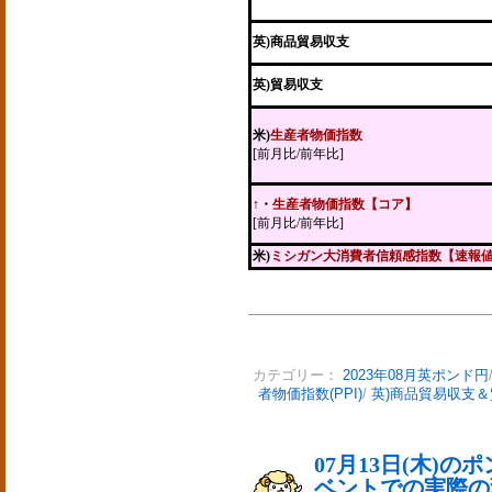
英)商品貿易収支
英)貿易収支
米)
生産者物価指数
[前月比/前年比]
↑・
生産者物価指数【コア】
[前月比/前年比]
米)
ミシガン大消費者信頼感指数【速報
カテゴリー：
2023年08月英ポンド円
者物価指数(PPI)
/
英)商品貿易収支
07月13日(木)
ベントでの実際の変動