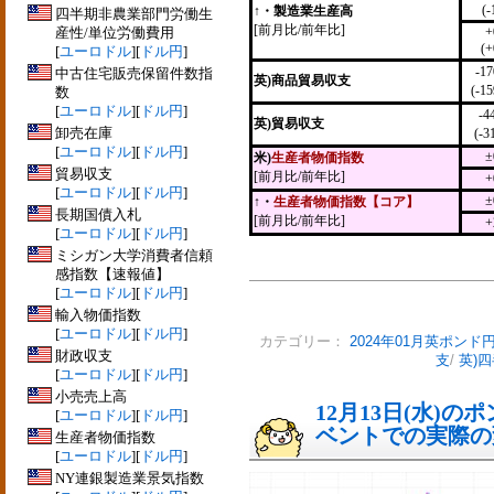
(-
↑・製造業生産高
四半期非農業部門労働生
[前月比/前年比]
産性/単位労働費用
+
(+
[
ユーロドル
][
ドル円
]
-1
中古住宅販売保留件数指
英)商品貿易収支
(-1
数
[
ユーロドル
][
ドル円
]
-4
英)貿易収支
卸売在庫
(-3
[
ユーロドル
][
ドル円
]
±
米)
生産者物価指数
貿易収支
[前月比/前年比]
+
[
ユーロドル
][
ドル円
]
±
↑・
生産者物価指数【コア】
長期国債入札
[前月比/前年比]
+
[
ユーロドル
][
ドル円
]
ミシガン大学消費者信頼
感指数【速報値】
[
ユーロドル
][
ドル円
]
輸入物価指数
[
ユーロドル
][
ドル円
]
カテゴリー：
2024年01月英ポンド
財政収支
支
/
英)四
[
ユーロドル
][
ドル円
]
小売売上高
12月13日(水)
[
ユーロドル
][
ドル円
]
ベントでの実際の変動
生産者物価指数
[
ユーロドル
][
ドル円
]
NY連銀製造業景気指数