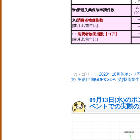
(-1
2
米)新規失業保険申請件数
(2
+
米)
消費者物価指数
[前月比/前年比]
+
+
↑・
消費者物価指数【コア】
[前月比/前年比]
+
カテゴリー：
2023年10月英ポンド
支
/
英)四半期GDP&GDP
/
英)製造業
09月13日(水)
ベントでの実際の変動