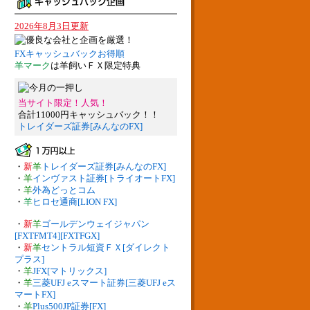
2026年8月3日更新
FXキャッシュバックお得順
羊マーク
は羊飼いＦＸ限定特典
当サイト限定！人気！
合計11000円キャッシュバック！！
トレイダーズ証券[みんなのFX]
・
新
羊
トレイダーズ証券[みんなのFX]
・
羊
インヴァスト証券[トライオートFX]
・
羊
外為どっとコム
・
羊
ヒロセ通商[LION FX]
・
新
羊
ゴールデンウェイジャパン
[FXTFMT4][FXTFGX]
・
新
羊
セントラル短資ＦＸ[ダイレクト
プラス]
・
羊
JFX[マトリックス]
・
羊
三菱UFJ eスマート証券[三菱UFJ eス
マートFX]
・
羊
Plus500JP証券[FX]