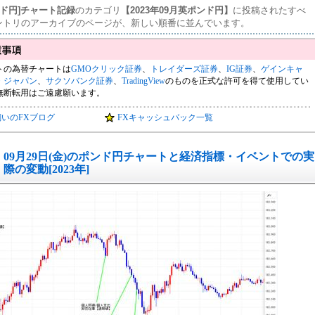
ンド円]チャート記録
のカテゴリ
【2023年09月英ポンド円】
に投稿されたすべ
ントリのアーカイブのページが、新しい順番に並んでいます。
トの為替チャートは
GMOクリック証券
、
トレイダーズ証券
、
IG証券
、
ゲインキャ
・ジャパン
、
サクソバンク証券
、
TradingView
のものを正式な許可を得て使用してい
無断転用はご遠慮願います。
飼いのFXブログ
FXキャッシュバック一覧
09月29日(金)のポンド円チャートと経済指標・イベントでの実
際の変動[2023年]