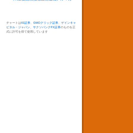
チャートは
IG証券
、
GMOクリック証券
、
ゲインキャ
ピタル・ジャパン
、
サクソバンクFX証券
のものを正
式に許可を得て使用しています