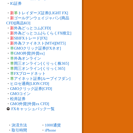
・
IG証券
・
新
羊
トレイダーズ証券[LIGHT FX]
・
新
ゴールデンウェイジャパン[商品
CFD][商品KO]
・
新
外為どっとコム[CFD]
・
新
外為どっとコム[らくらくFX積立]
・
新
SBIFXトレード[FX]
・
新
外為ファイネスト[MT4][MT5]
・
羊
GMOクリック証券[FXネオ]
・
羊
GMO外貨[外貨ex]
・
羊
外為オンライン
・
羊
岡三オンライン[くりっく株365]
・
羊
岡三オンライン[くりっく365]
・
羊
FXブロードネット
・
羊
アイネット証券[ループイフダン]
・
ヒロセ通商[LION CFD]
・
GMOクリック証券[CFD]
・
GMOコイン
・
松井証券
・
GMO外貨[外貨ex CFD]
FXキャッシュバック一覧
・
決済方法
・
1000通貨
・
取引時間
・
iPhone