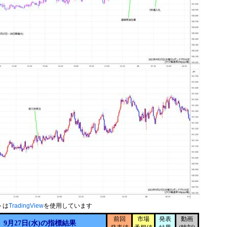
トは
TradingView
を使用しています
前回
市場
発表
動画
9月27日(水)の指標結果