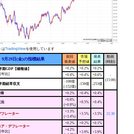
トは
TradingView
を使用しています
前回
市場
発表
動画
9月29日(金)の指標結果
発表値
予想値
結果
(時刻)
+0.2%
+0.2%
+0.2%
四半期GDP【確報値】
前年比]
+0.4%
+0.4%
+0.6%
-
(15:00)
-108億
四半期経常収支
-150億
-253億
(-152億)
所得
+0.2%
+0.4%
+0.4%
+0.8%
支出
+0.5%
+0.4%
(+0.9%)
+3.3%
デフレーター
+3.5%
+3.5%
21:30
(+3.4%)
+0.2%
+0.2%
+0.1%
コア・デフレーター
+4.2%
前年比]
+3.9%
+3.9%