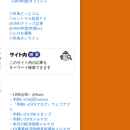
GMO外貨[オプトレ!]
◇
外為どっとコム
◇
セントラル短資ＦＸ
◇
GMOクリック証券
◇
GMO外貨[外貨ex]
◇
ヒロセ通商
◇
外為オンライン
へ
録
このサイト内の記事を
人
キーワード検索できます
札
/
・LINE@ID：@forex
・
羊飼いのX(旧Twitter)
・
『羊飼いのFXブログ』ウェブアプ
リ
・
羊飼いのLINEスタンプ
・
羊飼いのFXメルマガ
・
本日の経済指標メルマガ
・
FX重要経済指標直前通知メルマガ