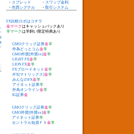
・
スプレッド
・
スワップ金利
・
売買シグナル
・
取引システム
FX比較ロボはコチラ
金マーク
はキャッシュバックあり
羊マーク
は羊飼い限定特典あり
へ
録
個
GMOクリック証券
金
羊
支
/
外為どっとコム
金
羊
GMO外貨[外貨ex]
金
羊
LIGHT FX
金
羊
LION FX
金
羊
FXブロードネット
金
羊
JFX[マトリックス]
金
羊
みんなのFX
金
羊
アイネット証券
羊
外為オンライン
金
羊
IG証券
金
GMOクリック証券
金
羊
GMO外貨[外貨ex]
金
羊
アイネット証券
羊
セントラル短資ＦＸ
金
羊