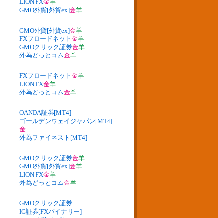
LION FX
金
羊
GMO外貨[外貨ex]
金
羊
GMO外貨[外貨ex]
金
羊
FXブロードネット
金
羊
GMOクリック証券
金
羊
外為どっとコム
金
羊
FXブロードネット
金
羊
LION FX
金
羊
外為どっとコム
金
羊
OANDA証券[MT4]
ゴールデンウェイジャパン[MT4]
金
外為ファイネスト[MT4]
GMOクリック証券
金
羊
GMO外貨[外貨ex]
金
羊
LION FX
金
羊
外為どっとコム
金
羊
GMOクリック証券
IG証券[FXバイナリー]