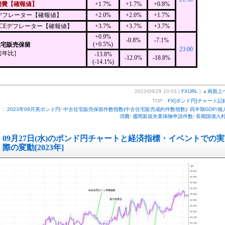
消費【確報値】
+1.7%
+1.7%
+0.8%
Pデフレーター【確報値】
+2.0%
+2.0%
+1.7%
PCEデフレーター【確報値】
+3.7%
+3.7%
+3.7%
+0.9%
-0.8%
-7.1%
(+0.5%)
住宅販売保留
23:00
前年比]
-13.8%
-12.0%
-18.8%
(-14.1%)
2023/09/29 10:03 |
FXURL
| ▲
画面上
TOP：
FX[ポンド円]チャート記
ー：
2023年09月英ポンド円
/
中古住宅販売保留件数指数(中古住宅販売成約件数指数)
/
四半期GDP/個
消費
/
週間新規失業保険申請件数
/
長期国債入
09月27日(水)のポンド円チャートと経済指標・イベントでの実
際の変動[2023年]