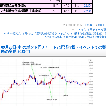
(+4.3%)
ゴ購買部協会景気指数
48.7
47.6
44.1
22:45
ガン大消費者信頼感指数【確報値】
67.7
67.7
68.1
23:00
2023/10/02 12:53 |
FXURL
| ▲
画面上
TOP：
FX[ポンド円]チャート記
：
2023年09月英ポンド円
/
シカゴ購買部協会景気指数
/
ミシガン大学消費者信頼感指数【確報値】
/
人所得/個人支出
/
英)四半期GDP&GDP
/
英)四半期経常収
09月28日(木)のポンド円チャートと経済指標・イベントでの実
際の変動[2023年]