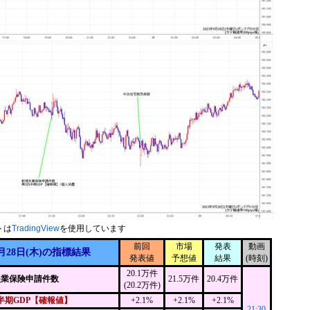
トは
TradingView
を使用しています
前回
市場
発表
動画
月28日(木)の指標結果
発表値
予想値
結果
(時刻)
20.1万件
失業保険申請件数
21.5万件
20.4万件
(20.2万件)
半期GDP【確報値】
+2.1%
+2.1%
+2.1%
21:30