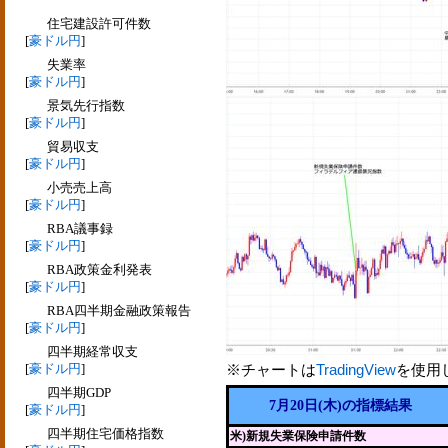
住宅建設許可件数
[
豪ドル円
]
失業率
[
豪ドル円
]
景気先行指数
[
豪ドル円
]
貿易収支
[
豪ドル円
]
小売売上高
[
豪ドル円
]
RBA議事録
[
豪ドル円
]
RBA政策金利発表
[
豪ドル円
]
RBA四半期金融政策報告
[
豪ドル円
]
四半期経常収支
[
豪ドル円
]
※チャートは
TradingView
を使用
四半期GDP
7月20日(木)の指標結果
[
豪ドル円
]
四半期住宅価格指数
米)新規失業保険申請件数