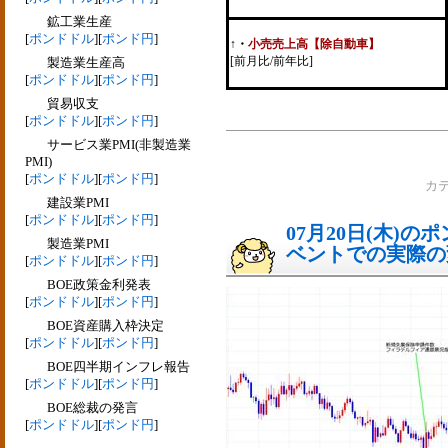
鉱工業生産
[
ポンドドル
][
ポンド円
]
↑
・
小売売上高【除自動車】
[前月比/前年比]
製造業生産高
[
ポンドドル
][
ポンド円
]
貿易収支
[
ポンドドル
][
ポンド円
]
サービス業PMI(非製造業
PMI)
[
ポンドドル
][
ポンド円
]
カ
建設業PMI
[
ポンドドル
][
ポンド円
]
07月20日(木)
製造業PMI
ベントでの実際の変動
[
ポンドドル
][
ポンド円
]
BOE政策金利発表
[
ポンドドル
][
ポンド円
]
BOE資産購入枠決定
[
ポンドドル
][
ポンド円
]
BOE四半期インフレ報告
[
ポンドドル
][
ポンド円
]
BOE総裁の発言
[
ポンドドル
][
ポンド円
]