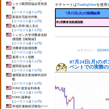
シカゴ購買部協会景気指
※チャートは
TradingView
を使用
数
[
ユーロドル
][
ドル円
]
7月25日(火)の指標結果
新築住宅販売件数
[
ユーロドル
][
ドル円
]
米)消費者信頼感指数
個人所得/個人支出
[
ユーロドル
][
ドル円
]
ミシガン大学消費者信頼
感指数【確報値】
[
ユーロドル
][
ドル円
]
消費者信頼感指数
カテゴリー：
2023
[
ユーロドル
][
ドル円
]
雇用コスト指数
07月24日(月)
[
ユーロドル
][
ドル円
]
週間原油在庫
ベントでの実際の変動
[
ユーロドル
][
ドル円
]
週間新規失業保険申請件
数
[
ユーロドル
][
ドル円
]
FOMC政策金利発表
[
ユーロドル
][
ドル円
]
FOMC議事録
[
ユーロドル
][
ドル円
]
米地区連銀経済報告(ベー