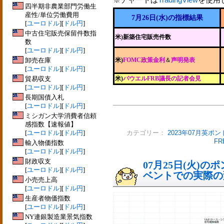
四半期非農業部門労働生
産性/単位労働費用
7月26日(水)の指標結果
[
ユーロドル
][
ドル円
]
中古住宅販売保留件数指
米)新築住宅販売件数
数
[
ユーロドル
][
ドル円
]
卸売在庫
米)
FOMC政策金利
＆
声明発表
[
ユーロドル
][
ドル円
]
貿易収支
米)
パウエルFRB議長の記者会見
[
ユーロドル
][
ドル円
]
長期国債入札
[
ユーロドル
][
ドル円
]
ミシガン大学消費者信頼
感指数【速報値】
[
ユーロドル
][
ドル円
]
カテゴリー：
2023年07月英ポン
F
輸入物価指数
[
ユーロドル
][
ドル円
]
財政収支
07月25日(火)
[
ユーロドル
][
ドル円
]
ベントでの実際の変動
小売売上高
[
ユーロドル
][
ドル円
]
生産者物価指数
[
ユーロドル
][
ドル円
]
NY連銀製造業景気指数