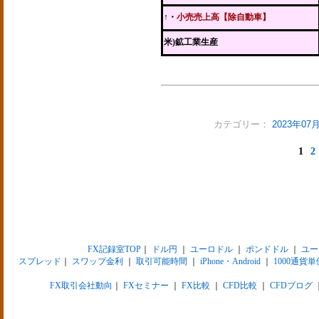
↑・
小売売上高【除自動車】
米)鉱工業生産
カテゴリー：
2023年0
1
2
FX記録室TOP
｜
ドル円
｜
ユーロドル
｜
ポンドドル
｜
ユー
スプレッド
｜
スワップ金利
｜
取引可能時間
｜
iPhone・Android
｜
1000通貨単
FX取引会社動向
｜
FXセミナー
｜
FX比較
｜
CFD比較
｜
CFDブログ