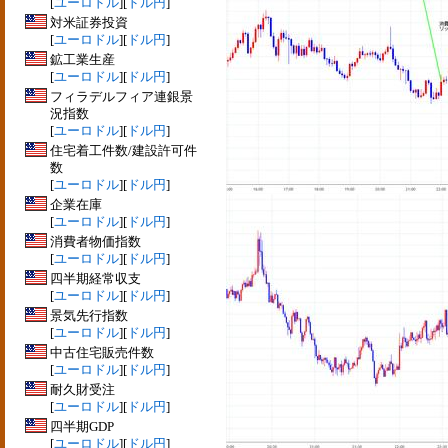
[
ユーロドル
][
ドル円
]
対米証券投資
[
ユーロドル
][
ドル円
]
鉱工業生産
[
ユーロドル
][
ドル円
]
フィラデルフィア連銀景
況指数
[
ユーロドル
][
ドル円
]
住宅着工件数/建設許可件
数
[
ユーロドル
][
ドル円
]
企業在庫
[
ユーロドル
][
ドル円
]
消費者物価指数
[
ユーロドル
][
ドル円
]
四半期経常収支
[
ユーロドル
][
ドル円
]
景気先行指数
[
ユーロドル
][
ドル円
]
中古住宅販売件数
[
ユーロドル
][
ドル円
]
耐久財受注
[
ユーロドル
][
ドル円
]
四半期GDP
[
ユーロドル
][
ドル円
]