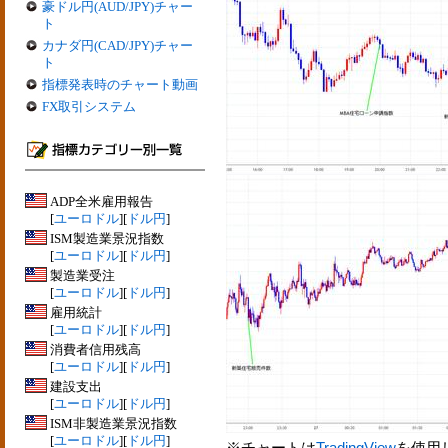
豪ドル円(AUD/JPY)チャー
ト
カナダ円(CAD/JPY)チャー
ト
指標発表時のチャート動画
FX取引システム
ADP全米雇用報告
[
ユーロドル
][
ドル円
]
ISM製造業景況指数
[
ユーロドル
][
ドル円
]
製造業受注
[
ユーロドル
][
ドル円
]
雇用統計
[
ユーロドル
][
ドル円
]
消費者信用残高
[
ユーロドル
][
ドル円
]
建設支出
[
ユーロドル
][
ドル円
]
ISM非製造業景況指数
[
ユーロドル
][
ドル円
]
※チャートは
TradingView
を使用