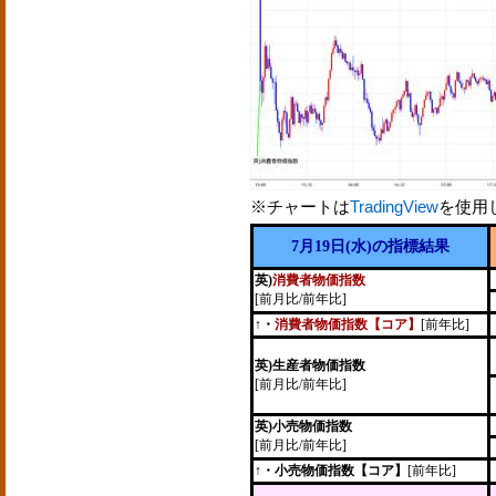
※チャートは
TradingView
を使用
7月19日(水)の指標結果
英)
消費者物価指数
[前月比/前年比]
↑・
消費者物価指数【コア】
[前年比]
英)生産者物価指数
[前月比/前年比]
英)小売物価指数
[前月比/前年比]
↑・小売物価指数【コア】
[前年比]