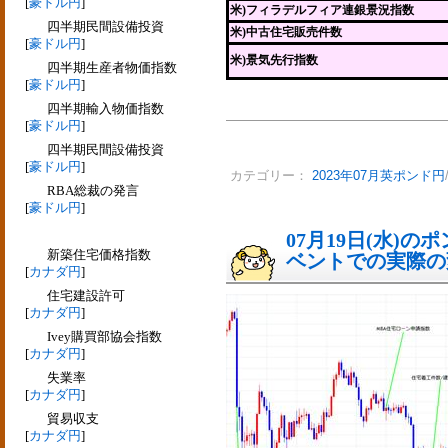
[
豪ドル円
]
米)フィラデルフィア連銀景況指数
四半期民間設備投資
米)中古住宅販売件数
[
豪ドル円
]
米)景気先行指数
四半期生産者物価指数
[
豪ドル円
]
四半期輸入物価指数
[
豪ドル円
]
四半期民間設備投資
[
豪ドル円
]
カテゴリー：
2023年07月英ポンド円
RBA総裁の発言
[
豪ドル円
]
07月19日(水)
新築住宅価格指数
ベントでの実際の変動
[
カナダ円
]
住宅建設許可
[
カナダ円
]
Ivey購買部協会指数
[
カナダ円
]
失業率
[
カナダ円
]
貿易収支
[
カナダ円
]