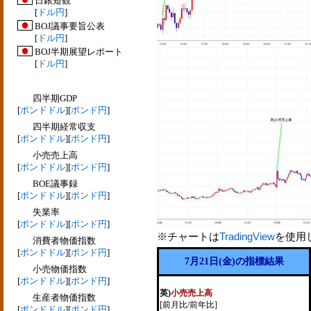
日銀短観
[
ドル円
]
BOJ議事要旨公表
[
ドル円
]
BOJ半期展望レポート
[
ドル円
]
四半期GDP
[
ポンドドル
][
ポンド円
]
四半期経常収支
[
ポンドドル
][
ポンド円
]
小売売上高
[
ポンドドル
][
ポンド円
]
BOE議事録
[
ポンドドル
][
ポンド円
]
失業率
[
ポンドドル
][
ポンド円
]
※チャートは
TradingView
を使用
消費者物価指数
[
ポンドドル
][
ポンド円
]
7月21日(金)の指標結果
小売物価指数
[
ポンドドル
][
ポンド円
]
英)
小売売上高
生産者物価指数
[前月比/前年比]
[
ポンドドル
][
ポンド円
]