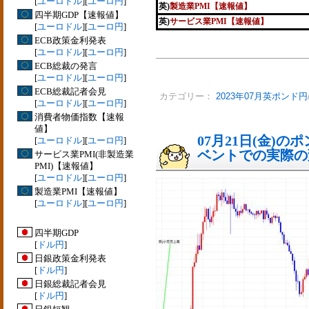
[
ユーロドル
][
ユーロ円
]
英)
製造業PMI【速報値】
四半期GDP【速報値】
英)
サービス業PMI【速報値】
[
ユーロドル
][
ユーロ円
]
ECB政策金利発表
[
ユーロドル
][
ユーロ円
]
ECB総裁の発言
[
ユーロドル
][
ユーロ円
]
ECB総裁記者会見
カテゴリー：
2023年07月英ポンド円
[
ユーロドル
][
ユーロ円
]
消費者物価指数【速報
値】
07月21日(金)
[
ユーロドル
][
ユーロ円
]
ベントでの実際の変動
サービス業PMI(非製造業
PMI)【速報値】
[
ユーロドル
][
ユーロ円
]
製造業PMI【速報値】
[
ユーロドル
][
ユーロ円
]
四半期GDP
[
ドル円
]
日銀政策金利発表
[
ドル円
]
日銀総裁記者会見
[
ドル円
]