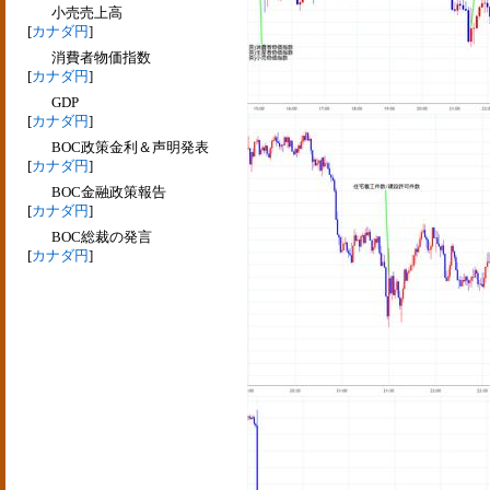
小売売上高
[
カナダ円
]
消費者物価指数
[
カナダ円
]
GDP
[
カナダ円
]
BOC政策金利＆声明発表
[
カナダ円
]
BOC金融政策報告
[
カナダ円
]
BOC総裁の発言
[
カナダ円
]