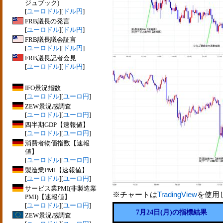
ジュブック)
[
ユーロドル
][
ドル円
]
FRB議長の発言
[
ユーロドル
][
ドル円
]
FRB議長議会証言
[
ユーロドル
][
ドル円
]
FRB議長記者会見
[
ユーロドル
][
ドル円
]
IFO景況指数
[
ユーロドル
][
ユーロ円
]
ZEW景況感調査
[
ユーロドル
][
ユーロ円
]
四半期GDP【速報値】
[
ユーロドル
][
ユーロ円
]
消費者物価指数【速報
値】
[
ユーロドル
][
ユーロ円
]
製造業PMI【速報値】
[
ユーロドル
][
ユーロ円
]
サービス業PMI(非製造業
※チャートは
TradingView
を使用
PMI)【速報値】
[
ユーロドル
][
ユーロ円
]
7月24日(月)の指標結果
ZEW景況感調査