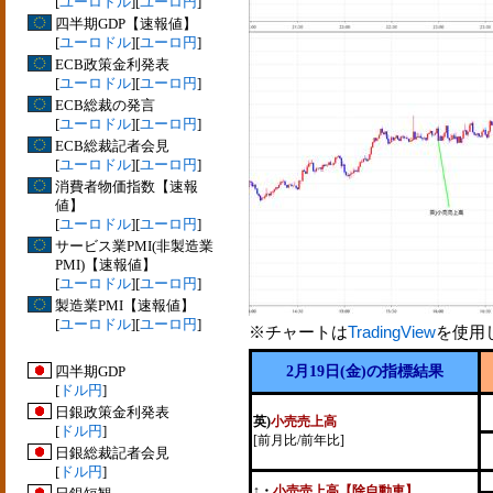
[
ユーロドル
][
ユーロ円
]
四半期GDP【速報値】
[
ユーロドル
][
ユーロ円
]
ECB政策金利発表
[
ユーロドル
][
ユーロ円
]
ECB総裁の発言
[
ユーロドル
][
ユーロ円
]
ECB総裁記者会見
[
ユーロドル
][
ユーロ円
]
消費者物価指数【速報
値】
[
ユーロドル
][
ユーロ円
]
サービス業PMI(非製造業
PMI)【速報値】
[
ユーロドル
][
ユーロ円
]
製造業PMI【速報値】
[
ユーロドル
][
ユーロ円
]
※チャートは
TradingView
を使用
四半期GDP
2月19日(金)の指標結果
[
ドル円
]
日銀政策金利発表
英)
小売売上高
[
ドル円
]
[前月比/前年比]
日銀総裁記者会見
[
ドル円
]
↑
・
小売売上高【除自動車】