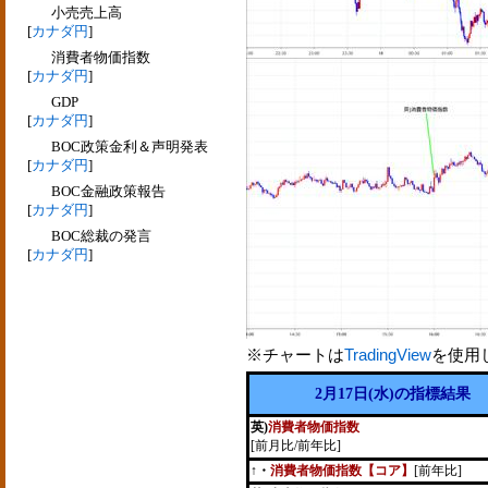
小売売上高
[
カナダ円
]
消費者物価指数
[
カナダ円
]
GDP
[
カナダ円
]
BOC政策金利＆声明発表
[
カナダ円
]
BOC金融政策報告
[
カナダ円
]
BOC総裁の発言
[
カナダ円
]
※チャートは
TradingView
を使用
2月17日(水)の指標結果
英)
消費者物価指数
[前月比/前年比]
↑・
消費者物価指数【コア】
[前年比]