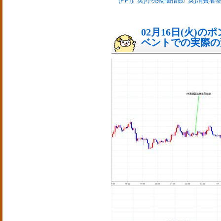
(PPI)
/
英)小売物価指数
/
英)消費者
02月16日(火)
ベントでの実際の変動