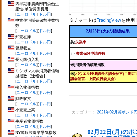
四半期非農業部門労働生
産性/単位労働費用
[
ユーロドル
][
ドル円
]
※チャートは
TradingView
を使用
中古住宅販売保留件数指
数
[
ユーロドル
][
ドル円
]
2月23日(火)の指標結果
卸売在庫
[
ユーロドル
][
ドル円
]
英)
失業率
貿易収支
[
ユーロドル
][
ドル円
]
↑・
失業保険申請件数
長期国債入札
[
ユーロドル
][
ドル円
]
米)消費者信頼感指数
ミシガン大学消費者信頼
米)
パウエルFRB議長の議会証言(半期に
感指数【速報値】
議会証言、上院銀行委員会)
[
ユーロドル
][
ドル円
]
輸入物価指数
[
ユーロドル
][
ドル円
]
財政収支
[
ユーロドル
][
ドル円
]
小売売上高
カテゴリー：
2021年02月英ポンド
[
ユーロドル
][
ドル円
]
生産者物価指数
[
ユーロドル
][
ドル円
]
02月22日(月)
NY連銀製造業景気指数