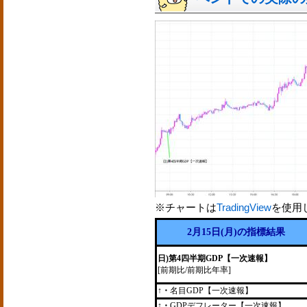
※チャートは
TradingView
を使用
2月15日(月)の指標結果
日)第4四半期GDP【一次速報】
[前期比/前期比年率]
↑・
名目GDP【一次速報】
↑・
GDPデフレーター【一次速報】