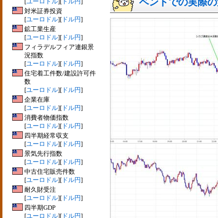
ベントでの実際の変動
[
ユーロドル
][
ドル円
]
対米証券投資
[
ユーロドル
][
ドル円
]
鉱工業生産
[
ユーロドル
][
ドル円
]
フィラデルフィア連銀景
況指数
[
ユーロドル
][
ドル円
]
住宅着工件数/建設許可件
数
[
ユーロドル
][
ドル円
]
企業在庫
[
ユーロドル
][
ドル円
]
消費者物価指数
[
ユーロドル
][
ドル円
]
四半期経常収支
[
ユーロドル
][
ドル円
]
景気先行指数
[
ユーロドル
][
ドル円
]
中古住宅販売件数
[
ユーロドル
][
ドル円
]
耐久財受注
[
ユーロドル
][
ドル円
]
四半期GDP
[
ユーロドル
][
ドル円
]