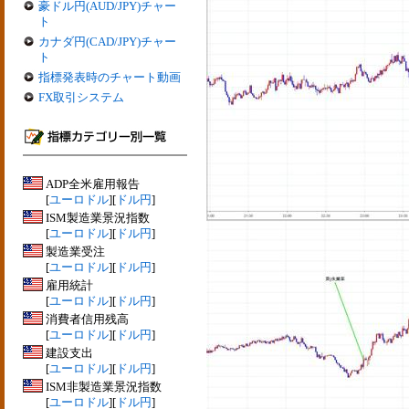
豪ドル円(AUD/JPY)チャー
ト
カナダ円(CAD/JPY)チャー
ト
指標発表時のチャート動画
FX取引システム
ADP全米雇用報告
[
ユーロドル
][
ドル円
]
ISM製造業景況指数
[
ユーロドル
][
ドル円
]
製造業受注
[
ユーロドル
][
ドル円
]
雇用統計
[
ユーロドル
][
ドル円
]
消費者信用残高
[
ユーロドル
][
ドル円
]
建設支出
[
ユーロドル
][
ドル円
]
ISM非製造業景況指数
[
ユーロドル
][
ドル円
]