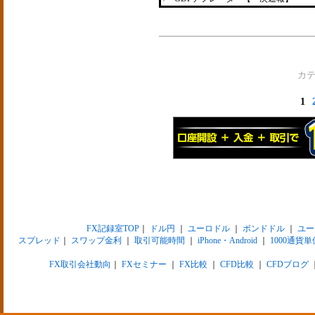
カ
1
FX記録室TOP
｜
ドル円
｜
ユーロドル
｜
ポンドドル
｜
ユー
スプレッド
｜
スワップ金利
｜
取引可能時間
｜
iPhone・Android
｜
1000通貨単
FX取引会社動向
｜
FXセミナー
｜
FX比較
｜
CFD比較
｜
CFDブログ