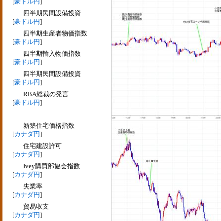
[
豪ドル円
]
四半期民間設備投資
[
豪ドル円
]
四半期生産者物価指数
[
豪ドル円
]
四半期輸入物価指数
[
豪ドル円
]
四半期民間設備投資
[
豪ドル円
]
RBA総裁の発言
[
豪ドル円
]
新築住宅価格指数
[
カナダ円
]
住宅建設許可
[
カナダ円
]
Ivey購買部協会指数
[
カナダ円
]
失業率
[
カナダ円
]
貿易収支
[
カナダ円
]