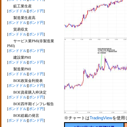
鉱工業生産
[
ポンドドル
][
ポンド円
]
製造業生産高
[
ポンドドル
][
ポンド円
]
貿易収支
[
ポンドドル
][
ポンド円
]
サービス業PMI(非製造業
PMI)
[
ポンドドル
][
ポンド円
]
建設業PMI
[
ポンドドル
][
ポンド円
]
製造業PMI
[
ポンドドル
][
ポンド円
]
BOE政策金利発表
[
ポンドドル
][
ポンド円
]
BOE資産購入枠決定
[
ポンドドル
][
ポンド円
]
BOE四半期インフレ報告
[
ポンドドル
][
ポンド円
]
BOE総裁の発言
※チャートは
TradingView
を使用
[
ポンドドル
][
ポンド円
]