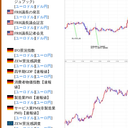
ジュブック)
[
ユーロドル
][
ドル円
]
FRB議長の発言
[
ユーロドル
][
ドル円
]
FRB議長議会証言
[
ユーロドル
][
ドル円
]
FRB議長記者会見
[
ユーロドル
][
ドル円
]
IFO景況指数
[
ユーロドル
][
ユーロ円
]
ZEW景況感調査
[
ユーロドル
][
ユーロ円
]
四半期GDP【速報値】
[
ユーロドル
][
ユーロ円
]
消費者物価指数【速報
値】
[
ユーロドル
][
ユーロ円
]
製造業PMI【速報値】
[
ユーロドル
][
ユーロ円
]
サービス業PMI(非製造業
PMI)【速報値】
[
ユーロドル
][
ユーロ円
]
ZEW景況感調査