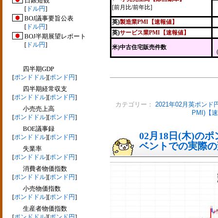
日銀短観
[前月比/前年比]
[
ドル円
]
BOJ議事要旨公表
英)
製造業PMI【速報値】
[
ドル円
]
英)
サービス業PMI【速報値】
BOJ半期展望レポート
[
ドル円
]
米)中古住宅販売件数
四半期GDP
[
ポンドドル
][
ポンド円
]
四半期経常収支
[
ポンドドル
][
ポンド円
]
カテゴリー：
2021年02月英ポンド
小売売上高
PMI)【
[
ポンドドル
][
ポンド円
]
BOE議事録
02月18日(木)
[
ポンドドル
][
ポンド円
]
ベントでの実際の変動
失業率
[
ポンドドル
][
ポンド円
]
消費者物価指数
[
ポンドドル
][
ポンド円
]
小売物価指数
[
ポンドドル
][
ポンド円
]
生産者物価指数
[
ポンドドル
][
ポンド円
]