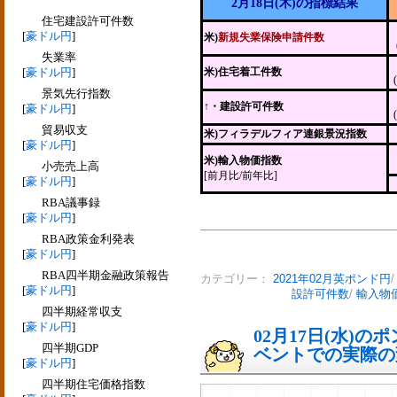
2月18日(木)の指標結果
住宅建設許可件数
[
豪ドル円
]
米)
新規失業保険申請件数
失業率
[
豪ドル円
]
米)住宅着工件数
景気先行指数
↑・建設許可件数
[
豪ドル円
]
貿易収支
米)フィラデルフィア連銀景況指数
[
豪ドル円
]
米)輸入物価指数
小売売上高
[前月比/前年比]
[
豪ドル円
]
RBA議事録
[
豪ドル円
]
RBA政策金利発表
[
豪ドル円
]
RBA四半期金融政策報告
カテゴリー：
2021年02月英ポンド円
[
豪ドル円
]
設許可件数
/
輸入物
四半期経常収支
[
豪ドル円
]
02月17日(水)
四半期GDP
ベントでの実際の変動
[
豪ドル円
]
四半期住宅価格指数