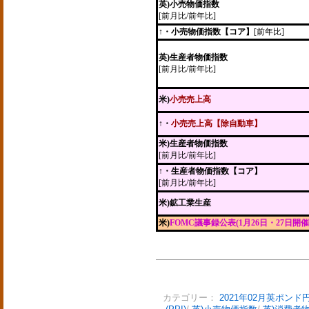
英)小売物価指数
[前月比/前年比]
↑・小売物価指数【コア】
[前年比]
英)生産者物価指数
[前月比/前年比]
米)
小売売上高
↑・
小売売上高【除自動車】
米)生産者物価指数
[前月比/前年比]
↑・生産者物価指数【コア】
[前月比/前年比]
米)鉱工業生産
米)
FOMC議事録公表(1月26日・27日開催
カテゴリー：
2021年02月英ポンド