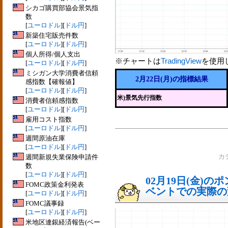
シカゴ購買部協会景気指
数
[
ユーロドル
][
ドル円
]
新築住宅販売件数
[
ユーロドル
][
ドル円
]
個人所得/個人支出
※チャートは
TradingView
を使用
[
ユーロドル
][
ドル円
]
ミシガン大学消費者信頼
2月22日(月)の指標結果
感指数【確報値】
[
ユーロドル
][
ドル円
]
米)景気先行指数
消費者信頼感指数
[
ユーロドル
][
ドル円
]
雇用コスト指数
[
ユーロドル
][
ドル円
]
週間原油在庫
[
ユーロドル
][
ドル円
]
週間新規失業保険申請件
カ
数
[
ユーロドル
][
ドル円
]
02月19日(金)
FOMC政策金利発表
ベントでの実際の変動
[
ユーロドル
][
ドル円
]
FOMC議事録
[
ユーロドル
][
ドル円
]
米地区連銀経済報告(ベー