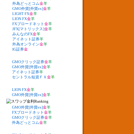
外為どっとコム
金
羊
GMO外貨[外貨ex]
金
羊
LIGHT FX
金
羊
LION FX
金
羊
FXブロードネット
金
羊
JFX[マトリックス]
金
羊
みんなのFX
金
羊
アイネット証券
羊
外為オンライン
金
羊
IG証券
金
GMOクリック証券
金
羊
GMO外貨[外貨ex]
金
羊
アイネット証券
羊
セントラル短資ＦＸ
金
羊
LION FX
金
羊
GMO外貨[外貨ex]
金
羊
GMO外貨[外貨ex]
金
羊
FXブロードネット
金
羊
GMOクリック証券
金
羊
外為どっとコム
金
羊