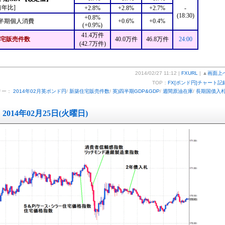
前年比]
+2.8%
+2.8%
+2.7%
-
(18:30)
+0.8%
半期個人消費
+0.6%
+0.4%
(+0.9%)
41.4万件
宅販売件数
40.0万件
46.8万件
24:00
(42.7万件)
2014/02/27 11:12 |
FXURL
| ▲
画面上
TOP：
FX[ポンド円]チャート記
リー：
2014年02月英ポンド円
/
新築住宅販売件数
/
英)四半期GDP&GDP
/
週間原油在庫
/
長期国債入
2014年02月25日(火曜日)