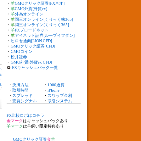
・
羊
GMOクリック証券[FXネオ]
・
羊
GMO外貨[外貨ex]
・
羊
外為オンライン
・
羊
岡三オンライン[くりっく株365]
・
羊
岡三オンライン[くりっく365]
・
羊
FXブロードネット
・
羊
アイネット証券[ループイフダン]
・
ヒロセ通商[LION CFD]
・
GMOクリック証券[CFD]
・
GMOコイン
・
松井証券
・
GMO外貨[外貨ex CFD]
FXキャッシュバック一覧
へ
録
中
生
・
決済方法
・
1000通貨
】
/
・
取引時間
・
iPhone
・
スプレッド
・
スワップ金利
・
売買シグナル
・
取引システム
FX比較ロボはコチラ
金マーク
はキャッシュバックあり
羊マーク
は羊飼い限定特典あり
GMOクリック証券
金
羊