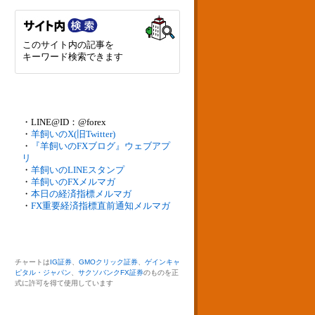
このサイト内の記事を
キーワード検索できます
・LINE@ID：@forex
・
羊飼いのX(旧Twitter)
・
『羊飼いのFXブログ』ウェブアプ
リ
・
羊飼いのLINEスタンプ
・
羊飼いのFXメルマガ
・
本日の経済指標メルマガ
・
FX重要経済指標直前通知メルマガ
チャートは
IG証券
、
GMOクリック証券
、
ゲインキャ
ピタル・ジャパン
、
サクソバンクFX証券
のものを正
式に許可を得て使用しています