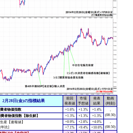
前回
市場
発表
動画
2月28日(金)の指標結果
発表値
予想値
結果
(時刻)
消費者物価指数
+1.6%
+1.3%
+1.4%
-
(08:30)
消費者物価指数【除生鮮】
+1.3%
+1.3%
+1.3%
+0.9%
+2.8%
+4.0%
生産【速報値】
-
(08:50)
前年比]
+7.1%
+9.4%
+10.6%