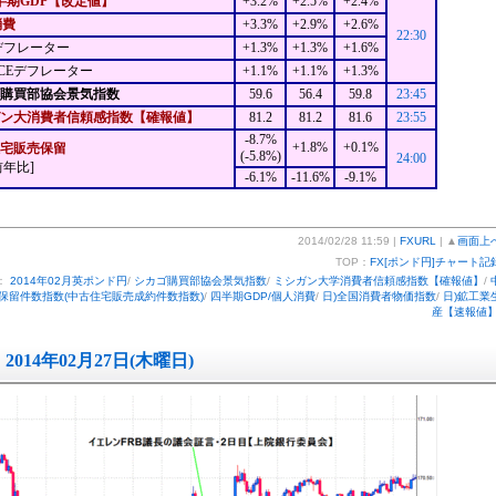
半期GDP【改定値】
+3.2%
+2.5%
+2.4%
消費
+3.3%
+2.9%
+2.6%
22:30
デフレーター
+1.3%
+1.3%
+1.6%
CEデフレーター
+1.1%
+1.1%
+1.3%
ゴ購買部協会景気指数
59.6
56.4
59.8
23:45
ン大消費者信頼感指数【確報値】
81.2
81.2
81.6
23:55
-8.7%
+1.8%
+0.1%
宅販売保留
(-5.8%)
24:00
前年比]
-6.1%
-11.6%
-9.1%
2014/02/28 11:59 |
FXURL
| ▲
画面上
TOP：
FX[ポンド円]チャート記
：
2014年02月英ポンド円
/
シカゴ購買部協会景気指数
/
ミシガン大学消費者信頼感指数【確報値】
/
保留件数指数(中古住宅販売成約件数指数)
/
四半期GDP/個人消費
/
日)全国消費者物価指数
/
日)鉱工業
産【速報値
2014年02月27日(木曜日)