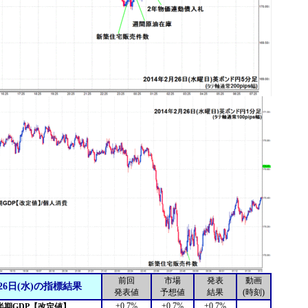
前回
市場
発表
動画
26日(水)の指標結果
発表値
予想値
結果
(時刻)
+0.7%
+0.7%
+0.7%
半期GDP【改定値】