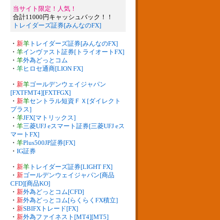
当サイト限定！人気！
合計11000円キャッシュバック！！
トレイダーズ証券[みんなのFX]
・
新
羊
トレイダーズ証券[みんなのFX]
・
羊
インヴァスト証券[トライオートFX]
・
羊
外為どっとコム
・
羊
ヒロセ通商[LION FX]
・
新
羊
ゴールデンウェイジャパン
[FXTFMT4][FXTFGX]
・
新
羊
セントラル短資ＦＸ[ダイレクト
プラス]
・
羊
JFX[マトリックス]
・
羊
三菱UFJ eスマート証券[三菱UFJ eス
マートFX]
・
羊
Plus500JP証券[FX]
・
IG証券
・
新
羊
トレイダーズ証券[LIGHT FX]
・
新
ゴールデンウェイジャパン[商品
CFD][商品KO]
・
新
外為どっとコム[CFD]
・
新
外為どっとコム[らくらくFX積立]
・
新
SBIFXトレード[FX]
・
新
外為ファイネスト[MT4][MT5]