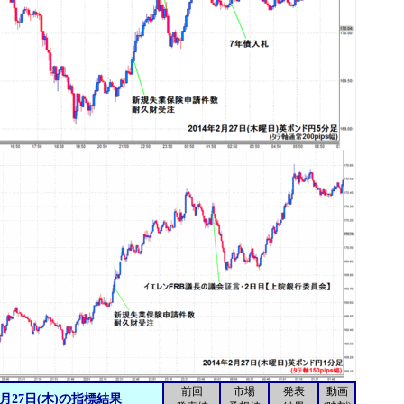
前回
市場
発表
動画
2月27日(木)の指標結果