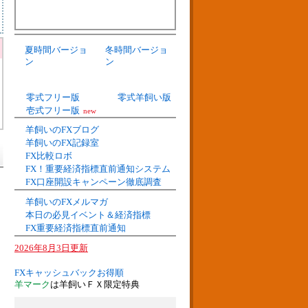
夏時間バージョ
冬時間バージョ
ン
ン
零式フリー版
零式羊飼い版
壱式フリー版
new
羊飼いのFXブログ
羊飼いのFX記録室
FX比較ロボ
FX！重要経済指標直前通知システム
FX口座開設キャンペーン徹底調査
羊飼いのFXメルマガ
本日の必見イベント＆経済指標
FX重要経済指標直前通知
2026年8月3日更新
FXキャッシュバックお得順
羊マーク
は羊飼いＦＸ限定特典