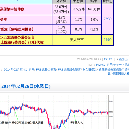
発表値
予想値
結果
(時刻)
33.6万件
業保険申請件数
33.5万件
34.8万件
(33.4万件)
-4.3%
22:30
受注
-1.7%
-1.0%
(-5.3%)
-1.6%
財受注【除輸送用機器】
-0.3%
+1.1%
(-1.9%)
ンFRB議長の議会証言
要人発言
24:00
上院銀行委員会】(13日代替)
2014/02/28 10:29 |
FXURL
| ▲
画面上
TOP：
FX[ポンド円]チャート記
ー：
2014年02月英ポンド円
/
FRB議長の発言
/
FRB議長議会証言
/
耐久財受注
/
週間新規失業保険申請
数
/
長期国債入
2014年02月26日(水曜日)