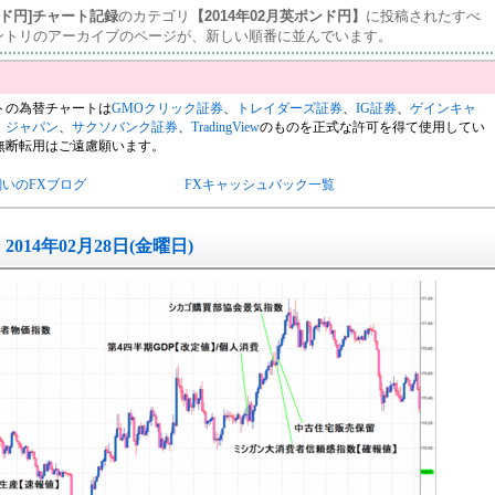
ンド円]チャート記録
のカテゴリ
【2014年02月英ポンド円】
に投稿されたすべ
ントリのアーカイブのページが、新しい順番に並んでいます。
トの為替チャートは
GMOクリック証券
、
トレイダーズ証券
、
IG証券
、
ゲインキャ
・ジャパン
、
サクソバンク証券
、
TradingView
のものを正式な許可を得て使用してい
無断転用はご遠慮願います。
飼いのFXブログ
FXキャッシュバック一覧
2014年02月28日(金曜日)