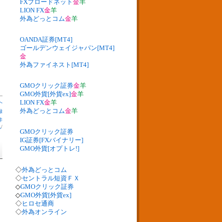
FXブロードネット
金
羊
LION FX
金
羊
外為どっとコム
金
羊
OANDA証券[MT4]
ゴールデンウェイジャパン[MT4]
金
外為ファイネスト[MT4]
GMOクリック証券
金
羊
GMO外貨[外貨ex]
金
羊
LION FX
金
羊
へ
外為どっとコム
金
羊
録
件
札
/
GMOクリック証券
IG証券[FXバイナリー]
GMO外貨[オプトレ!]
◇
外為どっとコム
◇
セントラル短資ＦＸ
◇
GMOクリック証券
◇
GMO外貨[外貨ex]
◇
ヒロセ通商
◇
外為オンライン