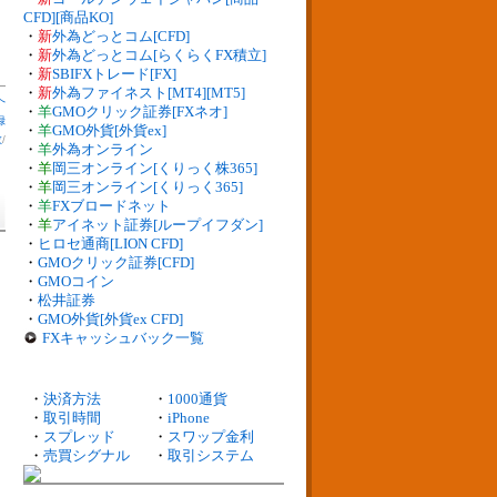
CFD][商品KO]
・
新
外為どっとコム[CFD]
・
新
外為どっとコム[らくらくFX積立]
・
新
SBIFXトレード[FX]
・
新
外為ファイネスト[MT4][MT5]
へ
・
羊
GMOクリック証券[FXネオ]
録
・
羊
GMO外貨[外貨ex]
数
/
・
羊
外為オンライン
・
羊
岡三オンライン[くりっく株365]
・
羊
岡三オンライン[くりっく365]
・
羊
FXブロードネット
・
羊
アイネット証券[ループイフダン]
・
ヒロセ通商[LION CFD]
・
GMOクリック証券[CFD]
・
GMOコイン
・
松井証券
・
GMO外貨[外貨ex CFD]
FXキャッシュバック一覧
・
決済方法
・
1000通貨
・
取引時間
・
iPhone
・
スプレッド
・
スワップ金利
・
売買シグナル
・
取引システム