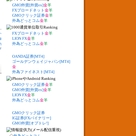
GMO外貨[外貨ex]
金
羊
FXブロードネット
金
羊
GMOクリック証券
金
羊
外為どっとコム
金
羊
FXブロードネット
金
羊
へ
LION FX
金
羊
録
外為どっとコム
金
羊
約
)
/
OANDA証券[MT4]
ゴールデンウェイジャパン[MT4]
金
外為ファイネスト[MT4]
GMOクリック証券
金
羊
GMO外貨[外貨ex]
金
羊
LION FX
金
羊
外為どっとコム
金
羊
GMOクリック証券
IG証券[FXバイナリー]
GMO外貨[オプトレ!]
◇
外為どっとコム