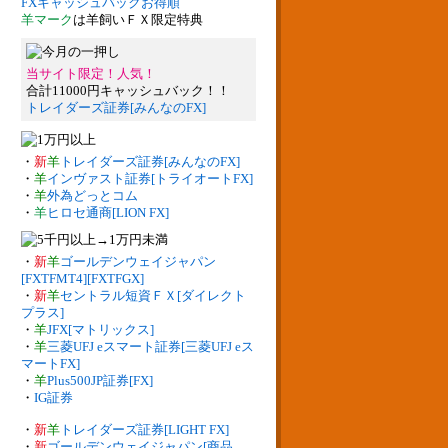
FXキャッシュバックお得順
羊マーク
は羊飼いＦＸ限定特典
当サイト限定！人気！
合計11000円キャッシュバック！！
トレイダーズ証券[みんなのFX]
・
新
羊
トレイダーズ証券[みんなのFX]
・
羊
インヴァスト証券[トライオートFX]
・
羊
外為どっとコム
・
羊
ヒロセ通商[LION FX]
・
新
羊
ゴールデンウェイジャパン
[FXTFMT4][FXTFGX]
・
新
羊
セントラル短資ＦＸ[ダイレクト
プラス]
・
羊
JFX[マトリックス]
・
羊
三菱UFJ eスマート証券[三菱UFJ eス
マートFX]
・
羊
Plus500JP証券[FX]
・
IG証券
・
新
羊
トレイダーズ証券[LIGHT FX]
・
新
ゴールデンウェイジャパン[商品