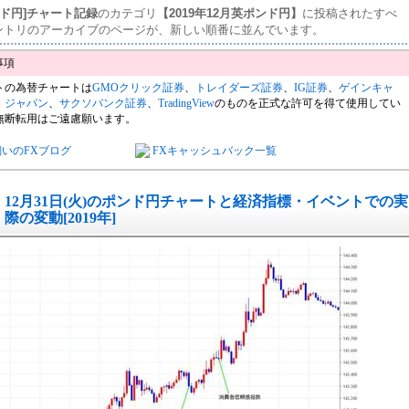
ンド円]チャート記録
のカテゴリ
【2019年12月英ポンド円】
に投稿されたすべ
ントリのアーカイブのページが、新しい順番に並んでいます。
トの為替チャートは
GMOクリック証券
、
トレイダーズ証券
、
IG証券
、
ゲインキャ
・ジャパン
、
サクソバンク証券
、
TradingView
のものを正式な許可を得て使用してい
無断転用はご遠慮願います。
飼いのFXブログ
FXキャッシュバック一覧
12月31日(火)のポンド円チャートと経済指標・イベントでの実
際の変動[2019年]