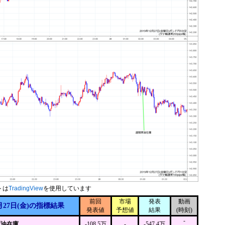
トは
TradingView
を使用しています
前回
市場
発表
動画
月27日(金)の指標結果
発表値
予想値
結果
(時刻)
-
原油在庫
-108.5万
-
-547.4万