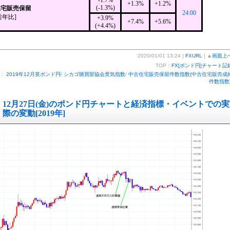
-1.7%
+1.3%
+1.2%
(-1.3%)
住宅販売保留
24:00
前年比]
+3.9%
+7.4%
+5.6%
(+4.4%)
2020/01/01 13:24 |
FXURL
| ▲
画面上
TOP：
FX[ポンド円]チャート記
ー：
2019年12月英ポンド円
/
シカゴ購買部協会景気指数
/
中古住宅販売保留件数指数(中古住宅販売成
件数指数
12月27日(金)のポンド円チャートと経済指標・イベントでの実
際の変動[2019年]