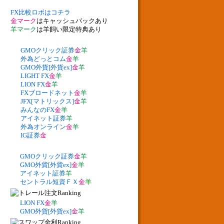
FX比較ロボはコチラ
金マーク
はキャッシュバックあり
羊マーク
は羊飼い限定特典あり
GMOクリック証券
金
羊
外為どっとコム
金
羊
GMO外貨[外貨ex]
金
羊
LIGHT FX
金
羊
LION FX
金
羊
FXブロードネット
金
羊
JFX[マトリックス]
金
羊
みんなのFX
金
羊
アイネット証券
羊
外為オンライン
金
羊
IG証券
金
GMOクリック証券
金
羊
GMO外貨[外貨ex]
金
羊
アイネット証券
羊
セントラル短資ＦＸ
金
羊
LION FX
金
羊
GMO外貨[外貨ex]
金
羊