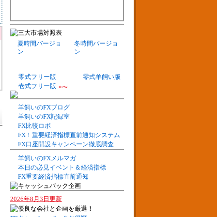
夏時間バージョ
冬時間バージョ
ン
ン
零式フリー版
零式羊飼い版
壱式フリー版
new
羊飼いのFXブログ
羊飼いのFX記録室
FX比較ロボ
FX！重要経済指標直前通知システム
FX口座開設キャンペーン徹底調査
羊飼いのFXメルマガ
本日の必見イベント＆経済指標
FX重要経済指標直前通知
2026年8月3日更新