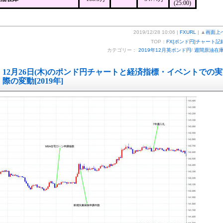
(25:00)
2019/12/28 10:06 |
FXURL
| ▲
画面上
TOP：
FX[ポンド円]チャート記
カテゴリー：
2019年12月英ポンド円
/
週間原油在
12月26日(木)のポンド円チャートと経済指標・イベントでの実
際の変動[2019年]