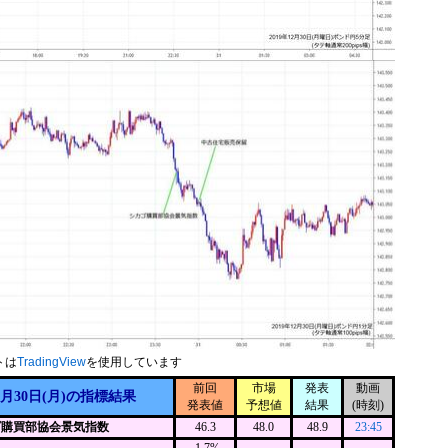
トは
TradingView
を使用しています
前回
市場
発表
動画
2月30日(月)の指標結果
発表値
予想値
結果
(時刻)
ゴ購買部協会景気指数
46.3
48.0
48.9
23:45