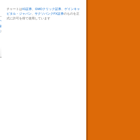
チャートは
IG証券
、
GMOクリック証券
、
ゲインキャ
ピタル・ジャパン
、
サクソバンクFX証券
のものを正
式に許可を得て使用しています
へ
録
庫
/