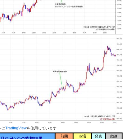
トは
TradingView
を使用しています
前回
市場
発表
動画
2月31日(火)の指標結果