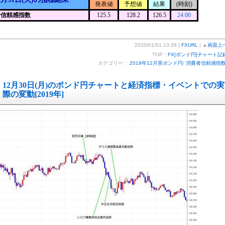
発表値
予想値
結果
(時刻)
者信頼感指数
125.5
128.2
126.5
24:00
2020/01/01 13:28 |
FXURL
| ▲
画面上
TOP：
FX[ポンド円]チャート記
カテゴリー：
2019年12月英ポンド円
/
消費者信頼感指
12月30日(月)のポンド円チャートと経済指標・イベントでの実
際の変動[2019年]