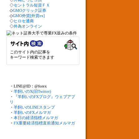
◇
セントラル短資ＦＸ
◇
GMOクリック証券
◇
GMO外貨[外貨ex]
◇
ヒロセ通商
◇
外為オンライン
このサイト内の記事を
キーワード検索できます
・LINE@ID：@forex
・
羊飼いのX(旧Twitter)
・
『羊飼いのFXブログ』ウェブアプ
リ
・
羊飼いのLINEスタンプ
・
羊飼いのFXメルマガ
・
本日の経済指標メルマガ
・
FX重要経済指標直前通知メルマガ