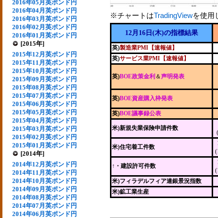
2016年05月英ポンド円
2016年04月英ポンド円
※チャートは
TradingView
を使用
2016年03月英ポンド円
2016年02月英ポンド円
12月16日(木)の指標結果
2016年01月英ポンド円
[2015年]
英)
製造業PMI【速報値】
2015年12月英ポンド円
英)
サービス業PMI【速報値】
2015年11月英ポンド円
2015年10月英ポンド円
英)
BOE政策金利
＆
声明発表
2015年09月英ポンド円
2015年08月英ポンド円
2015年07月英ポンド円
英)
BOE資産購入枠発表
2015年06月英ポンド円
2015年05月英ポンド円
英)
BOE議事録公表
2015年04月英ポンド円
米)新規失業保険申請件数
2015年03月英ポンド円
2015年02月英ポンド円
2015年01月英ポンド円
米)住宅着工件数
[2014年]
2014年12月英ポンド円
↑・建設許可件数
2014年11月英ポンド円
2014年10月英ポンド円
米)フィラデルフィア連銀景況指数
2014年09月英ポンド円
米)鉱工業生産
2014年08月英ポンド円
2014年07月英ポンド円
2014年06月英ポンド円