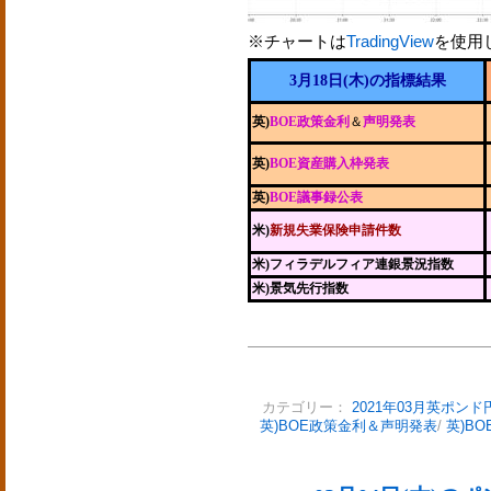
※チャートは
TradingView
を使用
3月18日(木)の指標結果
英)
BOE政策金利
＆
声明発表
英)
BOE資産購入枠発表
英)
BOE議事録公表
米)
新規失業保険申請件数
米)フィラデルフィア連銀景況指数
米)景気先行指数
カテゴリー：
2021年03月英ポンド
英)BOE政策金利＆声明発表
/
英)B