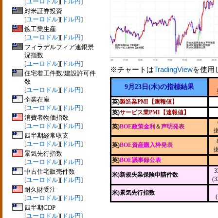
[
ユーロドル
][
ドル円
]
対米証券投資
[
ユーロドル
][
ドル円
]
鉱工業生産
[
ユーロドル
][
ドル円
]
フィラデルフィア連銀景
況指数
[
ユーロドル
][
ドル円
]
※チャートは
TradingView
を使用
住宅着工件数/建設許可件
数
9月23日(木)の指標結果
[
ユーロドル
][
ドル円
]
企業在庫
英)
製造業PMI【速報値】
[
ユーロドル
][
ドル円
]
英)
サービス業PMI【速報値】
消費者物価指数
[
ユーロドル
][
ドル円
]
英)
BOE政策金利
＆
声明発表
四半期経常収支
[
ユーロドル
][
ドル円
]
英)
BOE資産購入枠発表
景気先行指数
英)
BOE議事録公表
[
ユーロドル
][
ドル円
]
3
中古住宅販売件数
米)新規失業保険申請件数
(
[
ユーロドル
][
ドル円
]
耐久財受注
米)景気先行指数
[
ユーロドル
][
ドル円
]
四半期GDP
[
ユーロドル
][
ドル円
]