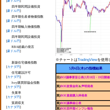
[
豪ドル円
]
四半期民間設備投資
[
豪ドル円
]
四半期生産者物価指数
[
豪ドル円
]
四半期輸入物価指数
[
豪ドル円
]
四半期民間設備投資
[
豪ドル円
]
RBA総裁の発言
[
豪ドル円
]
※チャートは
TradingView
を使用
新築住宅価格指数
[
カナダ円
]
5月6日(木)の指標結果
住宅建設許可
[
カナダ円
]
日)
BOJ議事要旨公表(3月18日・19日開催
Ivey購買部協会指数
英)
BOE政策金利
＆
声明発表
[
カナダ円
]
失業率
英)
BOE資産購入枠発表
[
カナダ円
]
貿易収支
英)
BOE議事録公表
[
カナダ円
]
英)
BOE四半期インフレ報告