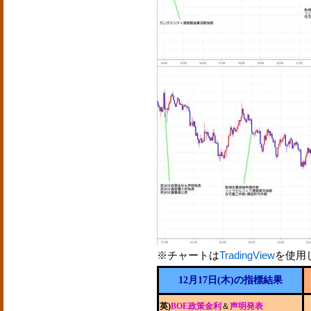
※チャートは
TradingView
を使用
12月17日(木)の指標結果
英)
BOE政策金利
＆
声明発表