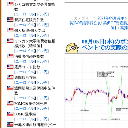
シカゴ購買部協会景気指
数
[
ユーロドル
][
ドル円
]
カテゴリー：
2021年09月英ポ
新築住宅販売件数
英)BOE議事録公表
/
英)BOE資産
[
ユーロドル
][
ドル円
]
値】
/
英)
個人所得/個人支出
[
ユーロドル
][
ドル円
]
08月05日(木)
ミシガン大学消費者信頼
感指数【確報値】
ベントでの実際の変動
[
ユーロドル
][
ドル円
]
消費者信頼感指数
[
ユーロドル
][
ドル円
]
雇用コスト指数
[
ユーロドル
][
ドル円
]
週間原油在庫
[
ユーロドル
][
ドル円
]
週間新規失業保険申請件
数
[
ユーロドル
][
ドル円
]
FOMC政策金利発表
[
ユーロドル
][
ドル円
]
FOMC議事録
[
ユーロドル
][
ドル円
]
米地区連銀経済報告(ベー