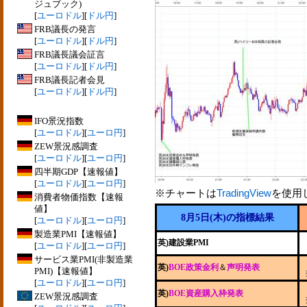
ジュブック)
[
ユーロドル
][
ドル円
]
FRB議長の発言
[
ユーロドル
][
ドル円
]
FRB議長議会証言
[
ユーロドル
][
ドル円
]
FRB議長記者会見
[
ユーロドル
][
ドル円
]
IFO景況指数
[
ユーロドル
][
ユーロ円
]
ZEW景況感調査
[
ユーロドル
][
ユーロ円
]
四半期GDP【速報値】
[
ユーロドル
][
ユーロ円
]
※チャートは
TradingView
を使用
消費者物価指数【速報
値】
8月5日(木)の指標結果
[
ユーロドル
][
ユーロ円
]
製造業PMI【速報値】
英)建設業PMI
[
ユーロドル
][
ユーロ円
]
サービス業PMI(非製造業
英)
BOE政策金利
＆
声明発表
PMI)【速報値】
[
ユーロドル
][
ユーロ円
]
英)
BOE資産購入枠発表
ZEW景況感調査