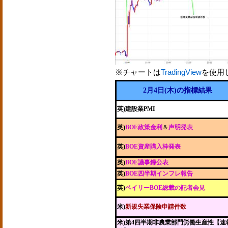
※チャートは
TradingView
を使用
2月4日(木)の指標結果
英)建設業PMI
英)
BOE政策金利
＆
声明発表
英)
BOE資産購入枠発表
英)
BOE議事録公表
英)
BOE四半期インフレ報告
英)
ベイリーBOE総裁の記者会見
米)
新規失業保険申請件数
米)第4四半期非農業部門労働生産性【速