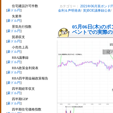
住宅建設許可件数
カテゴリー：
2021年06月英ポンド
[
豪ドル円
]
金利＆声明発表
/
英)BOE議事録公表
/
失業率
[
豪ドル円
]
05月06日(木)
景気先行指数
[
豪ドル円
]
ベントでの実際の変動
貿易収支
[
豪ドル円
]
小売売上高
[
豪ドル円
]
RBA議事録
[
豪ドル円
]
RBA政策金利発表
[
豪ドル円
]
RBA四半期金融政策報告
[
豪ドル円
]
四半期経常収支
[
豪ドル円
]
四半期GDP
[
豪ドル円
]
四半期住宅価格指数