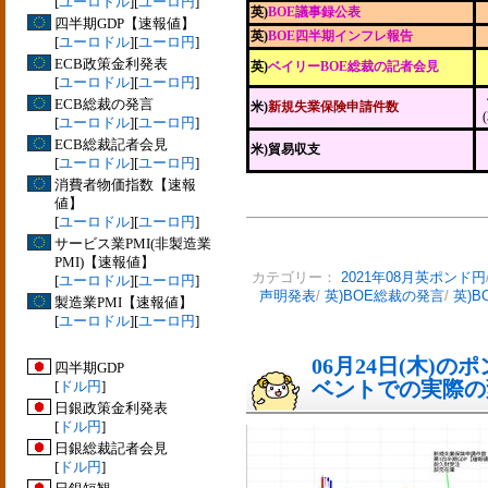
[
ユーロドル
][
ユーロ円
]
英)
BOE議事録公表
四半期GDP【速報値】
英)
BOE四半期インフレ報告
[
ユーロドル
][
ユーロ円
]
ECB政策金利発表
英)
ベイリーBOE総裁の記者会見
[
ユーロドル
][
ユーロ円
]
ECB総裁の発言
米)
新規失業保険申請件数
[
ユーロドル
][
ユーロ円
]
ECB総裁記者会見
米)貿易収支
[
ユーロドル
][
ユーロ円
]
消費者物価指数【速報
値】
[
ユーロドル
][
ユーロ円
]
サービス業PMI(非製造業
PMI)【速報値】
カテゴリー：
2021年08月英ポンド円
[
ユーロドル
][
ユーロ円
]
声明発表
/
英)BOE総裁の発言
/
英)
製造業PMI【速報値】
[
ユーロドル
][
ユーロ円
]
06月24日(木)
四半期GDP
ベントでの実際の変動
[
ドル円
]
日銀政策金利発表
[
ドル円
]
日銀総裁記者会見
[
ドル円
]