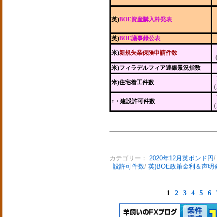
英)
BOE資産購入枠発表
英)
BOE議事録公表
米)
新規失業保険申請件数
米)フィラデルフィア連銀景況指数
米)住宅着工件数
↑・建設許可件数
カテゴリー：
2020年12月英ポンド円
設許可件数
/
英)BOE政策金利＆声明
1
2
3
4
5
6