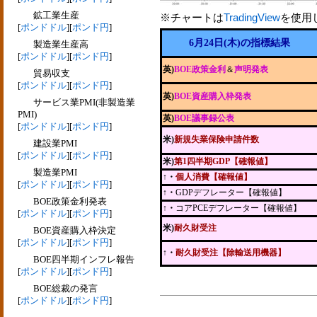
鉱工業生産
※チャートは
TradingView
を使用
[
ポンドドル
][
ポンド円
]
6月24日(木)の指標結果
製造業生産高
[
ポンドドル
][
ポンド円
]
英)
BOE政策金利
＆
声明発表
貿易収支
[
ポンドドル
][
ポンド円
]
英)
BOE資産購入枠発表
サービス業PMI(非製造業
PMI)
英)
BOE議事録公表
[
ポンドドル
][
ポンド円
]
米)
新規失業保険申請件数
建設業PMI
[
ポンドドル
][
ポンド円
]
米)
第1四半期GDP【確報値】
製造業PMI
↑・
個人消費【確報値】
[
ポンドドル
][
ポンド円
]
↑・
GDPデフレーター【確報値】
BOE政策金利発表
↑・
コアPCEデフレーター【確報値】
[
ポンドドル
][
ポンド円
]
米)
耐久財受注
BOE資産購入枠決定
[
ポンドドル
][
ポンド円
]
↑
・
耐久財受注【除輸送用機器】
BOE四半期インフレ報告
[
ポンドドル
][
ポンド円
]
BOE総裁の発言
[
ポンドドル
][
ポンド円
]