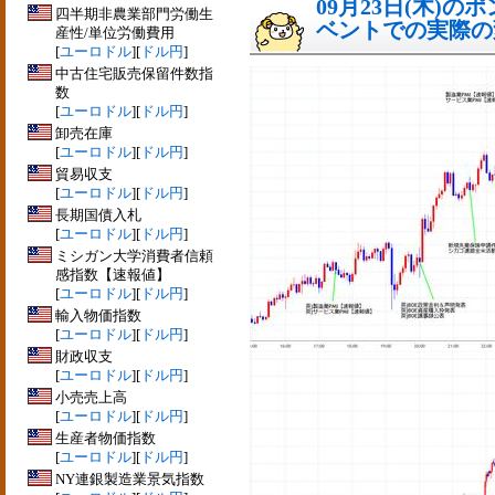
09月23日(木)
四半期非農業部門労働生
ベントでの実際の変動
産性/単位労働費用
[
ユーロドル
][
ドル円
]
中古住宅販売保留件数指
数
[
ユーロドル
][
ドル円
]
卸売在庫
[
ユーロドル
][
ドル円
]
貿易収支
[
ユーロドル
][
ドル円
]
長期国債入札
[
ユーロドル
][
ドル円
]
ミシガン大学消費者信頼
感指数【速報値】
[
ユーロドル
][
ドル円
]
輸入物価指数
[
ユーロドル
][
ドル円
]
財政収支
[
ユーロドル
][
ドル円
]
小売売上高
[
ユーロドル
][
ドル円
]
生産者物価指数
[
ユーロドル
][
ドル円
]
NY連銀製造業景気指数