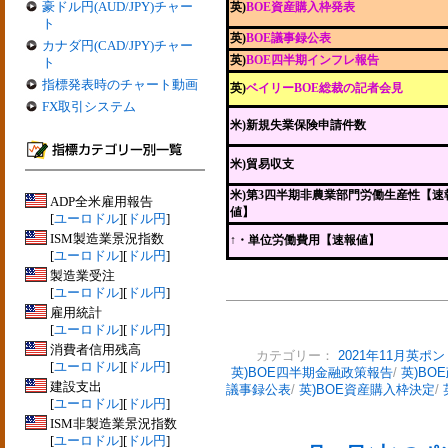
豪ドル円(AUD/JPY)チャー
英)
BOE資産購入枠発表
ト
英)
BOE議事録公表
カナダ円(CAD/JPY)チャー
英)
BOE四半期インフレ報告
ト
指標発表時のチャート動画
英)
ベイリーBOE総裁の記者会見
FX取引システム
米)新規失業保険申請件数
米)貿易収支
米)第3四半期非農業部門労働生産性【速
ADP全米雇用報告
値】
[
ユーロドル
][
ドル円
]
ISM製造業景況指数
↑・単位労働費用【速報値】
[
ユーロドル
][
ドル円
]
製造業受注
[
ユーロドル
][
ドル円
]
雇用統計
[
ユーロドル
][
ドル円
]
消費者信用残高
カテゴリー：
2021年11月英ポ
[
ユーロドル
][
ドル円
]
英)BOE四半期金融政策報告
/
英)BO
建設支出
議事録公表
/
英)BOE資産購入枠決定
/
[
ユーロドル
][
ドル円
]
ISM非製造業景況指数
[
ユーロドル
][
ドル円
]