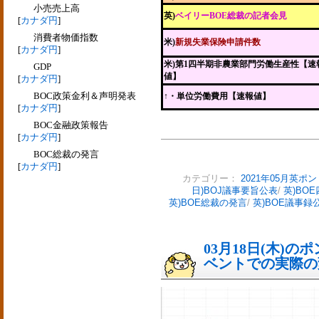
小売売上高
英)
ベイリーBOE総裁の記者会見
[
カナダ円
]
消費者物価指数
米)
新規失業保険申請件数
[
カナダ円
]
米)第1四半期非農業部門労働生産性【速
GDP
値】
[
カナダ円
]
BOC政策金利＆声明発表
↑・単位労働費用【速報値】
[
カナダ円
]
BOC金融政策報告
[
カナダ円
]
BOC総裁の発言
[
カナダ円
]
カテゴリー：
2021年05月英ポ
日)BOJ議事要旨公表
/
英)BO
英)BOE総裁の発言
/
英)BOE議事録
03月18日(木)
ベントでの実際の変動