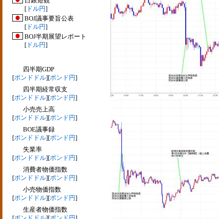
日銀短観
[
ドル円
]
BOJ議事要旨公表
[
ドル円
]
BOJ半期展望レポート
[
ドル円
]
四半期GDP
[
ポンドドル
][
ポンド円
]
四半期経常収支
[
ポンドドル
][
ポンド円
]
小売売上高
[
ポンドドル
][
ポンド円
]
BOE議事録
[
ポンドドル
][
ポンド円
]
失業率
[
ポンドドル
][
ポンド円
]
消費者物価指数
[
ポンドドル
][
ポンド円
]
小売物価指数
[
ポンドドル
][
ポンド円
]
生産者物価指数
[
ポンドドル
][
ポンド円
]