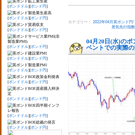
鉱工業生産
[
ポンドドル
][
ポンド円
]
製造業生産高
[
ポンドドル
][
ポンド円
]
カテゴリー：
2022年04月英ポンド円
貿易収支
景気先行指数
[
ポンドドル
][
ポンド円
]
サービス業PMI(非
04月20日(水)
製造業PMI)
[
ポンドドル
][
ポンド円
]
ベントでの実際の変動
建設業PMI
[
ポンドドル
][
ポンド円
]
製造業PMI
[
ポンドドル
][
ポンド円
]
BOE政策金利発表
[
ポンドドル
][
ポンド円
]
BOE資産購入枠決
定
[
ポンドドル
][
ポンド円
]
BOE四半期インフ
レ報告
[
ポンドドル
][
ポンド円
]
BOE総裁の発言
[
ポンドドル
][
ポンド円
]