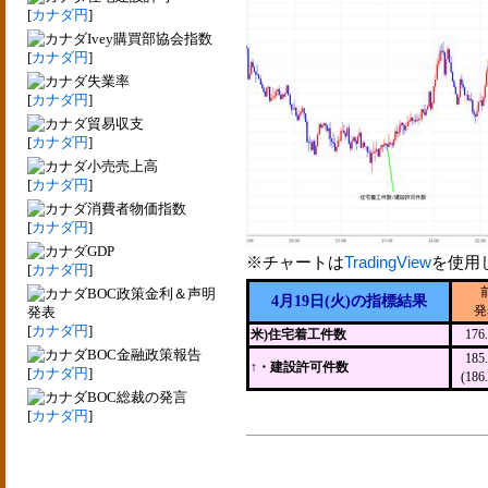
[
カナダ円
]
Ivey購買部協会指数
[
カナダ円
]
失業率
[
カナダ円
]
貿易収支
[
カナダ円
]
小売売上高
[
カナダ円
]
消費者物価指数
[
カナダ円
]
GDP
※チャートは
TradingView
を使用
[
カナダ円
]
BOC政策金利＆声明
4月19日(火)の指標結果
発
発表
[
カナダ円
]
米)住宅着工件数
17
BOC金融政策報告
18
↑・建設許可件数
[
カナダ円
]
(18
BOC総裁の発言
[
カナダ円
]