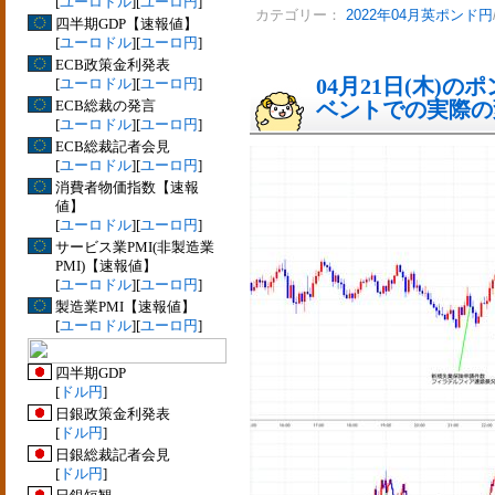
[
ユーロドル
][
ユーロ円
]
カテゴリー：
2022年04月英ポンド円
四半期GDP【速報値】
[
ユーロドル
][
ユーロ円
]
ECB政策金利発表
04月21日(木)
[
ユーロドル
][
ユーロ円
]
ECB総裁の発言
ベントでの実際の変動
[
ユーロドル
][
ユーロ円
]
ECB総裁記者会見
[
ユーロドル
][
ユーロ円
]
消費者物価指数【速報
値】
[
ユーロドル
][
ユーロ円
]
サービス業PMI(非製造業
PMI)【速報値】
[
ユーロドル
][
ユーロ円
]
製造業PMI【速報値】
[
ユーロドル
][
ユーロ円
]
四半期GDP
[
ドル円
]
日銀政策金利発表
[
ドル円
]
日銀総裁記者会見
[
ドル円
]