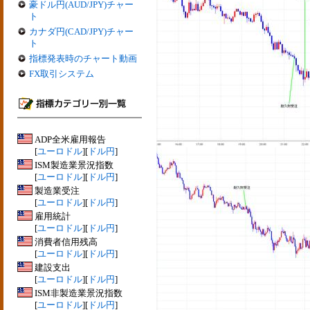
豪ドル円(AUD/JPY)チャー
ト
カナダ円(CAD/JPY)チャー
ト
指標発表時のチャート動画
FX取引システム
ADP全米雇用報告
[
ユーロドル
][
ドル円
]
ISM製造業景況指数
[
ユーロドル
][
ドル円
]
製造業受注
[
ユーロドル
][
ドル円
]
雇用統計
[
ユーロドル
][
ドル円
]
消費者信用残高
[
ユーロドル
][
ドル円
]
建設支出
[
ユーロドル
][
ドル円
]
ISM非製造業景況指数
[
ユーロドル
][
ドル円
]