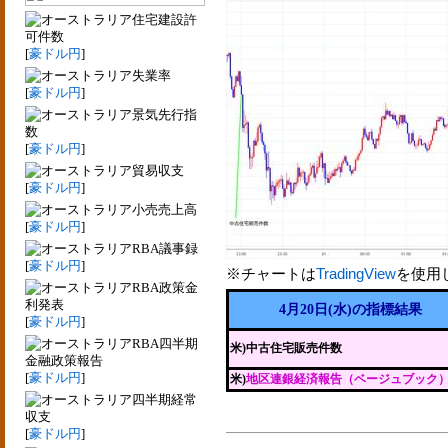
住宅建設許
可件数
[
豪ドル円
]
失業率
[
豪ドル円
]
景気先行指
数
[
豪ドル円
]
貿易収支
[
豪ドル円
]
小売売上高
[
豪ドル円
]
RBA議事録
[
豪ドル円
]
※チャートは
TradingView
を使用
RBA政策金
利発表
4月20日(水)の指標結果
[
豪ドル円
]
RBA四半期
米)中古住宅販売件数
金融政策報告
[
豪ドル円
]
米)
地区連銀経済報告（ベージュブック
四半期経常
収支
[
豪ドル円
]