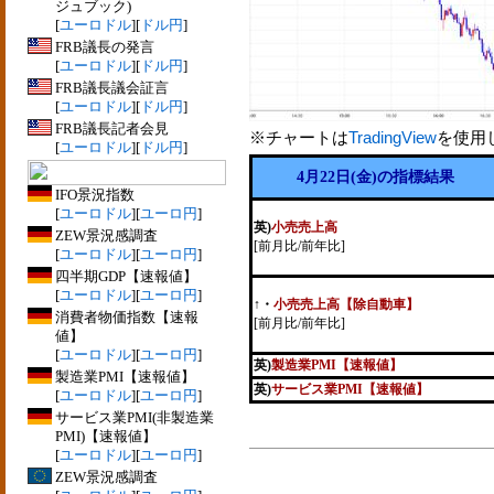
ジュブック)
[
ユーロドル
][
ドル円
]
FRB議長の発言
[
ユーロドル
][
ドル円
]
FRB議長議会証言
[
ユーロドル
][
ドル円
]
FRB議長記者会見
※チャートは
TradingView
を使用
[
ユーロドル
][
ドル円
]
4月22日(金)の指標結果
IFO景況指数
[
ユーロドル
][
ユーロ円
]
英)
小売売上高
ZEW景況感調査
[前月比/前年比]
[
ユーロドル
][
ユーロ円
]
四半期GDP【速報値】
[
ユーロドル
][
ユーロ円
]
↑
・
小売売上高【除自動車】
消費者物価指数【速報
[前月比/前年比]
値】
[
ユーロドル
][
ユーロ円
]
英)
製造業PMI【速報値】
製造業PMI【速報値】
英)
サービス業PMI【速報値】
[
ユーロドル
][
ユーロ円
]
サービス業PMI(非製造業
PMI)【速報値】
[
ユーロドル
][
ユーロ円
]
ZEW景況感調査