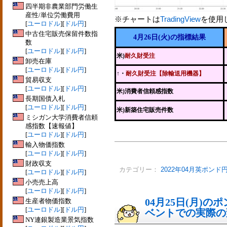
四半期非農業部門労働生
産性/単位労働費用
※チャートは
TradingView
を使用
[
ユーロドル
][
ドル円
]
中古住宅販売保留件数指
4月26日(火)の指標結果
数
[
ユーロドル
][
ドル円
]
米)
耐久財受注
卸売在庫
[
ユーロドル
][
ドル円
]
↑
・
耐久財受注【除輸送用機器】
貿易収支
[
ユーロドル
][
ドル円
]
米)消費者信頼感指数
長期国債入札
[
ユーロドル
][
ドル円
]
米)新築住宅販売件数
ミシガン大学消費者信頼
感指数【速報値】
[
ユーロドル
][
ドル円
]
輸入物価指数
[
ユーロドル
][
ドル円
]
財政収支
カテゴリー：
2022年04月英ポンド
[
ユーロドル
][
ドル円
]
小売売上高
[
ユーロドル
][
ドル円
]
04月25日(月)
生産者物価指数
[
ユーロドル
][
ドル円
]
ベントでの実際の変動
NY連銀製造業景気指数