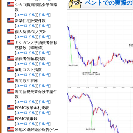
ベントでの実際の変動
シカゴ購買部協会景気指
数
[
ユーロドル
][
ドル円
]
新築住宅販売件数
[
ユーロドル
][
ドル円
]
個人所得/個人支出
[
ユーロドル
][
ドル円
]
ミシガン大学消費者信頼
感指数【確報値】
[
ユーロドル
][
ドル円
]
消費者信頼感指数
[
ユーロドル
][
ドル円
]
雇用コスト指数
[
ユーロドル
][
ドル円
]
週間原油在庫
[
ユーロドル
][
ドル円
]
週間新規失業保険申請件
数
[
ユーロドル
][
ドル円
]
FOMC政策金利発表
[
ユーロドル
][
ドル円
]
FOMC議事録
[
ユーロドル
][
ドル円
]
米地区連銀経済報告(ベー