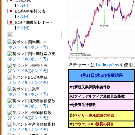
日銀短観
[
ドル円
]
BOJ議事要旨公表
[
ドル円
]
BOJ半期展望レポート
[
ドル円
]
四半期GDP
[
ポンドドル
][
ポンド円
]
四半期経常収支
[
ポンドドル
][
ポンド円
]
※チャートは
TradingView
を使用
小売売上高
[
ポンドドル
][
ポンド円
]
4月21日(木)の指標結果
BOE議事録
[
ポンドドル
][
ポンド円
]
米)新規失業保険申請件数
失業率
[
ポンドドル
][
ポンド円
]
米)フィラデルフィア連銀景況指数
消費者物価指数
米)景気先行指数
[
ポンドドル
][
ポンド円
]
小売物価指数
英)
ベイリーBOE総裁の発言
[
ポンドドル
][
ポンド円
]
生産者物価指数
米)
パウエルFRB議長の発言
[
ポンドドル
][
ポンド円
]