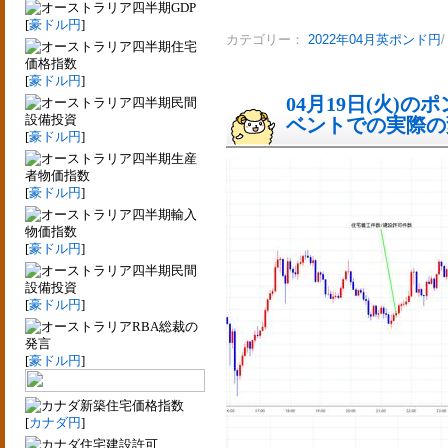
四半期GDP
[
豪ドル円
]
カテゴリー：
2022年04月英ポンド円
四半期住宅
価格指数
[
豪ドル円
]
04月19日(火)
四半期民間
設備投資
ベントでの実際の変動
[
豪ドル円
]
四半期生産
者物価指数
[
豪ドル円
]
四半期輸入
物価指数
[
豪ドル円
]
四半期民間
設備投資
[
豪ドル円
]
RBA総裁の
発言
[
豪ドル円
]
新築住宅価格指数
[
カナダ円
]
住宅建設許可