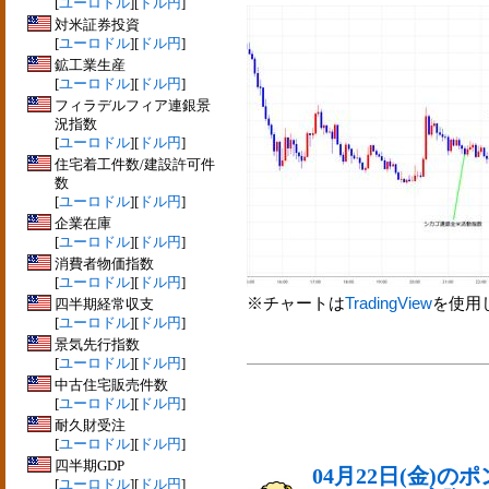
[
ユーロドル
][
ドル円
]
対米証券投資
[
ユーロドル
][
ドル円
]
鉱工業生産
[
ユーロドル
][
ドル円
]
フィラデルフィア連銀景
況指数
[
ユーロドル
][
ドル円
]
住宅着工件数/建設許可件
数
[
ユーロドル
][
ドル円
]
企業在庫
[
ユーロドル
][
ドル円
]
消費者物価指数
[
ユーロドル
][
ドル円
]
※チャートは
TradingView
を使用
四半期経常収支
[
ユーロドル
][
ドル円
]
景気先行指数
[
ユーロドル
][
ドル円
]
中古住宅販売件数
[
ユーロドル
][
ドル円
]
耐久財受注
[
ユーロドル
][
ドル円
]
四半期GDP
04月22日(金)
[
ユーロドル
][
ドル円
]